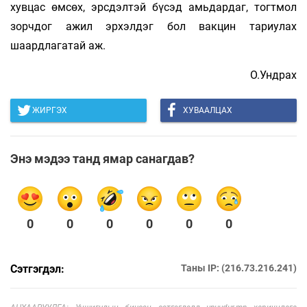
хувцас өмсөх, эрсдэлтэй бүсэд амьдардаг, тогтмол
зорчдог ажил эрхэлдэг бол вакцин тариулах
шаардлагатай аж.
О.Ундрах
ЖИРГЭХ
ХУВААЛЦАХ
Энэ мэдээ танд ямар санагдав?
0
0
0
0
0
0
Сэтгэгдэл:
Таны IP: (216.73.216.241)