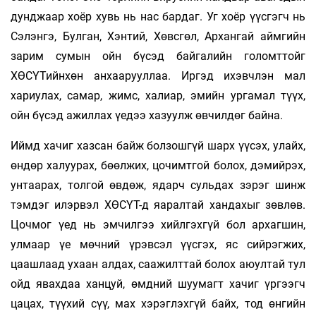
дунджаар хоёр хувь нь нас бардаг. Уг хоёр үүсгэгч нь
Сэлэнгэ, Булган, Хэнтий, Хөвсгөл, Архангай аймгийн
зарим сумын ойн бүсэд байгалийн голомттойг
ХӨСҮТийнхөн анхаарууллаа. Иргэд ихэвчлэн мал
хариулах, самар, жимс, халиар, эмийн ургамал түүх,
ойн бү­сэд ажил­лах үедээ хазуулж өвчилдөг байна.
Иймд хачиг хазсан байж болзошгүй шарх үүсэх, улайх,
өндөр халуурах, бөөлжих, цочимтгой болох, дэмийрэх,
унтаарах, толгой өвдөж, ядарч сульдах зэрэг шинж
тэмдэг илэрвэл ХӨСҮТ-д яаралтай хандахыг зөвлөв.
Цочмог үед нь эмчилгээ хийлгэхгүй бол архагшин,
улмаар үе мөчний үрэвсэл үүсгэх, яс сийрэгжих,
цаашлаад ухаан алдах, саажилттай болох аюултай тул
ойд явахдаа ханцуй, өмдний шуумагт хачиг үргээгч
цацах, түүхий сүү, мах хэрэглэхгүй байх, тод өнгийн