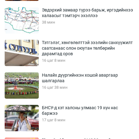
Эвдэрхий замаар түрээ барьж, иргэдийнхээ
халаасыг тэмтэрч эхэллээ
38 мин
Тэтгэлэг, хөнгөлөлттэй зээлийн санхүүжилт
саатсанаас олон оюутан төлбөрийн
дарамтад оров
16 цаг 8 мин
Налайх дүүргийнхэн хошой аваргаар
шалгарлаа
16 цаг 38 мин
БНСУ-д хэт халсны улмаас 19 хүн нас
баржээ
17 цаг 8 мин