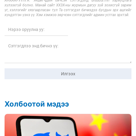
АНХААРУУЛГА: Уншигчдын бичсэн сэтгэгдэлд unuudur.mn хариуцлага
хүлээхгүй болно. Манай сайт ХХЗХ-ны журмын дагуу зүй зохисгүй зарим
үг, хэллэгийг хязгаарласан тул Та сэтгэгдэл бичихдээ бусдын эрх ашгийг
хүндэтгэн үзнэ үү. Хэм хэмжээ зөрчсөн сэтгэгдлийг админ устгах эрхтэй.
Илгээх
Холбоотой мэдээ