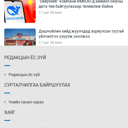
“DeepSeek” компани ӨМӨЗО-д хиймэл оюуны
дата төв байгуулахаар төлөвлөж байна
17 цаг 38 мин
Дашчойлин хийд жуулчдад зориулсан тусгай
үйлчилгээ үзүүлж эхэлжээ
17 цаг 38 мин
РЕДАКЦЫН ЁС ЗҮЙ
Манайхан Тайванийн I, II багийнхантай
өрсөлдөх нь
18 цаг 8 мин
Редакцын ёс зүй
СУРТАЛЧИЛГАА БАЙРШУУЛАХ
Тарвага хууль бусаар агнах зөрчил
буурсангүй
Үнийн санал харах
18 цаг 38 мин
ХАЯГ
Х.Улам-Өрнөх байр урагшилж, долоод
жагсжээ