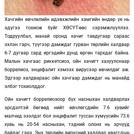
Хачгийн өвчлөлийн идэвхжлийн хамгийн өндөр үе нь
эдүгээ тохиож буйг ХӨСҮТ-өөс сэрэмжлүүллээ.
Тодруулбал, манай оронд хачиг тавдугаар сараас
эхлэн гарч, түүгээр дамждаг гурван төрлийн халдвар
6-7 дугаар сард иргэдийн дунд өргөн тархдаг байна.
Малын хачгаас риккетсиоз, ойн хачигт хазуулснаар
боррелиоз, энцефалит хэмээх вирусээр өв­чилдөг аж.
Эдгээр халдвараас ойн хачгаар дамждаг нь манайд
элбэг тохиолддог.
Ойн хачигт боррелиозоор бүх насныхан халдварлах
эрсдэлтэй бөгөөд нийт өвч­лөгсдийн 7.6 хувийг
малчид эзэлдэг бол энцефалит туссан хүмүүсийн 73.6
хувь нь 20-54 насныхан, тэдний олонх нь эр­чүүд
байдаг гэнэ. Энэ төрлийн вирусний халдвар авагсдын