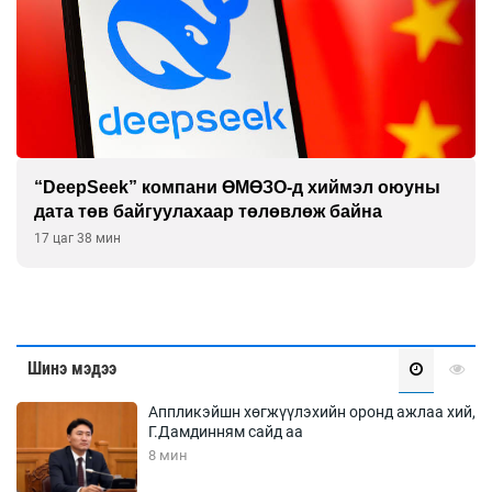
“DeepSeek” компани ӨМӨЗО-д хиймэл оюуны
дата төв байгуулахаар төлөвлөж байна
17 цаг 38 мин
Шинэ мэдээ
Аппликэйшн хөгжүүлэхийн оронд ажлаа хий,
Г.Дамдинням сайд аа
8 мин