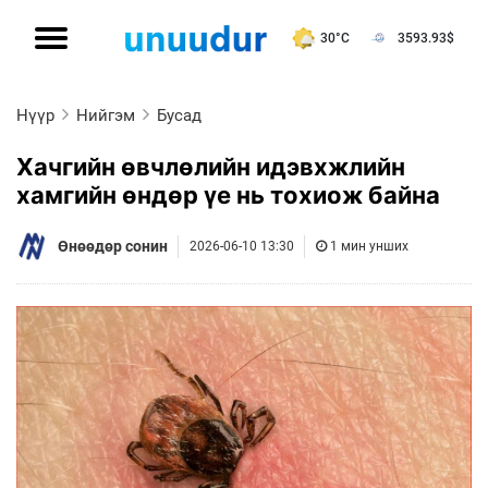
30°C
3593.93
$
Нүүр
Нийгэм
Бусад
Хачгийн өвчлөлийн идэвхжлийн
хамгийн өндөр үе нь тохиож байна
Өнөөдөр сонин
2026-06-10 13:30
1 мин унших