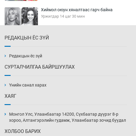
Хиймэл оюун хяналтаас гарч байна
Уржигдар 14 цаг 30 мин
РЕДАКЦЫН ЁС ЗҮЙ
Эмэгтэйчүүд Бээжин, эрэгтэйчүүд Японд
бэлтгэл базаахаар хилийн дээс алхлаа
Уржигдар 14 цаг 00 мин
Редакцын ёс зүй
СУРТАЛЧИЛГАА БАЙРШУУЛАХ
АНУ-ын Цэргийн кибер командлалаын
ажилтнууд амиа хорлох явдал эрс
нэмэгджээ
Үнийн санал харах
Уржигдар 13 цаг 52 мин
ХАЯГ
Монголын шигшээ Хонконгийн багийг ялж,
эхний хожлоо авлаа
Монгол Улс, Улаанбаатар 14200, Сүхбаатар дүүрэг 8-р
Уржигдар 13 цаг 30 мин
хороо, Алтангэрэлийн гудамж, Улаанбаатар зочид буудал
ХОЛБОО БАРИХ