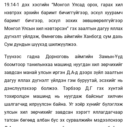
19.14-1 дэх хэсгийн “Мон­гол Улсад орох, гарах хил
нэвтрэх эрхийн баримт бичиггүйгээр, эсхүл хуурамч
баримт бичгээр, эсхүл зохих зөвшөө­рөлгүйгээр
Монгол Улсын хил нэвтэрсэн” гэх заалтын дагуу яллах
дүгнэлт үйлдэж, Өмнөговь аймгийн Ханбогд сум дахь
Сум дундын шүүхэд шилжүүлжээ.
Түүнээс гадна Дорноговь аймгийн Замын-Үүд
боомтоор танилынхаа машинд нуугдан хил зөрчихийг
завдсан манай улсын иргэн Д.А-д дээрх зүйл заалтын
дагуу яллах дүгнэлт үйлдэн гэм буруутай, эсэхийг нь
дэнслүүлэхээр болжээ. Тэрбээр Д.Г гэх хүнтэй
тохиролцон машинд нь нуугдаж байсныг хилчин
шалгагчид илрүүлсэн байна. Уг хоёр хүнийг бүлэглэж
улсын хил зөрчихийг завдсан хэрэгт яллагдагчаар
татсан бөгөөд албан бус эх сурвалжийн мэдээлснээр