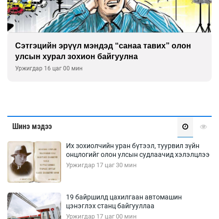
Сэтгэцийн эрүүл мэндэд “санаа тавих” олон
улсын хурал зохион байгуулна
Уржигдар 16 цаг 00 мин
Шинэ мэдээ
Их зохиолчийн уран бүтээл, туурвил зүйн
онцлогийг олон улсын судлаачид хэлэлцлээ
Уржигдар 17 цаг 30 мин
19 байршилд цахилгаан автомашин
цэнэглэх станц байгууллаа
Уржигдар 17 цаг 00 мин