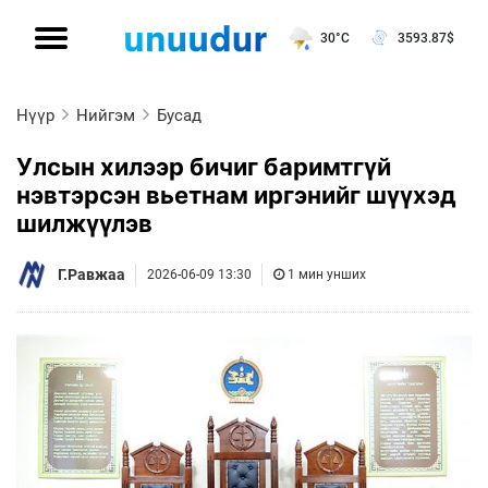
30°C
3593.87
$
Нүүр
Нийгэм
Бусад
Улсын хилээр бичиг баримтгүй
нэвтэрсэн вьетнам иргэнийг шүүхэд
шилжүүлэв
Г.Равжаа
2026-06-09 13:30
1 мин унших