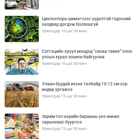
Циклоспора шимэгчээс үүдэлтэй гэдэсний
халдвар дэгдэж болзошгүй
Уржигдар 16 цаг 30 мин
Сэтгэцийн эрүүл мэндэд “санаа тавих” олон
улсын хурал зохион байгуулна
Уржигдар 16 цаг 00 мин
Улаан буудай ихэнх талбайд 10-12 см-ээр
өндөр ургажээ
Уржигдар 15 цаг 30 мин
Зарим гол нэрийн барааны үнэ өмнөх
сарынхаас буурчээ
Уржигдар 15 цаг 00 мин