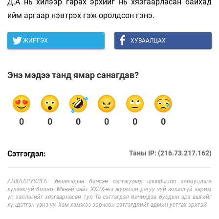
Д.А нь хилээр гарах эрхийг нь хязгаарласан байхад
ийм аргаар нэвтрэх гэж оролдсон гэнэ.
ЖИРГЭХ
ХУВААЛЦАХ
Энэ мэдээ танд ямар санагдав?
0
0
0
0
0
0
Сэтгэгдэл:
Таны IP: (216.73.217.162)
АНХААРУУЛГА: Уншигчдын бичсэн сэтгэгдэлд unuudur.mn хариуцлага
хүлээхгүй болно. Манай сайт ХХЗХ-ны журмын дагуу зүй зохисгүй зарим
үг, хэллэгийг хязгаарласан тул Та сэтгэгдэл бичихдээ бусдын эрх ашгийг
хүндэтгэн үзнэ үү. Хэм хэмжээ зөрчсөн сэтгэгдлийг админ устгах эрхтэй.