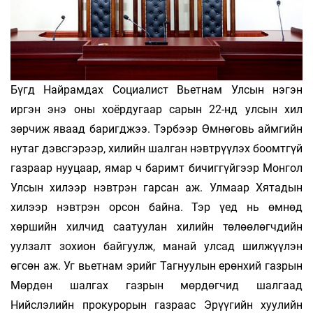
Бүгд Найрамдах Социалист Вьетнам Улсын нэгэн
иргэн энэ оны хоёрдугаар сарын 22-нд улсын хил
зөрчиж яваад баригд­жээ. Тэрбээр Өмнөговь аймгийн
нутаг дэвсгэрээр, хилийн шалган нэвтрүүлэх боомтгүй
газраар нууцаар, ямар ч баримт бичиггүйгээр Монгол
Улсын хилээр нэвтрэн гарсан аж. Улмаар Хятадын
хилээр нэвтрэн орсон байна. Тэр үед нь өмнөд
хөршийн хилчид саатуулан хилийн төлөөлөгчдийн
уулзалт зохион байгуулж, манай улсад шилжүүлэн
өгсөн аж. Уг вьетнам эрийг Тагнуулын ерөн­хий газрын
Мөрдөн шалгах газрын мөрдөгчид шалгаад
Нийслэлийн прокурорын газраас Эрүүгийн хуулийн