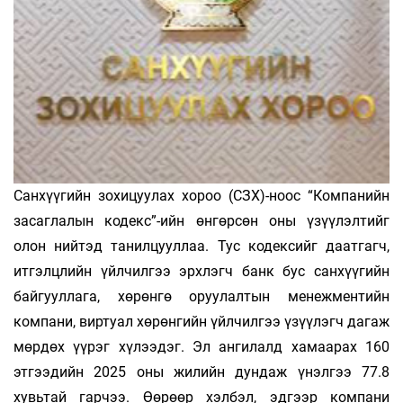
Санхүүгийн зохицуулах хороо (СЗХ)-ноос “Компанийн
засаглалын кодекс”-ийн өнгөрсөн оны үзүүлэлтийг
олон нийтэд танилцууллаа. Тус кодексийг даатгагч,
итгэлцлийн үйлчилгээ эрхлэгч банк бус санхүүгийн
байгууллага, хөрөнгө оруулалтын менежментийн
компани, виртуал хөрөнгийн үйлчилгээ үзүүлэгч дагаж
мөрдөх үүрэг хүлээдэг. Эл ангилалд хамаарах 160
этгээдийн 2025 оны жилийн дундаж үнэлгээ 77.8
хувьтай гарчээ. Өөрөөр хэлбэл, эдгээр компани