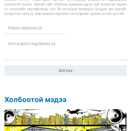
хүлээхгүй болно. Манай сайт ХХЗХ-ны журмын дагуу зүй зохисгүй зарим
үг, хэллэгийг хязгаарласан тул Та сэтгэгдэл бичихдээ бусдын эрх ашгийг
хүндэтгэн үзнэ үү. Хэм хэмжээ зөрчсөн сэтгэгдлийг админ устгах эрхтэй.
Илгээх
Холбоотой мэдээ