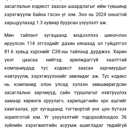
засаглалын кодекст заасан шаардлагыг ийм түвшинд
хэрэгжүүлж байна гэсэн үг юм. Энэ нь 2024 оныхтой
харьцуулахад 1.3 хувиар буурсан үзүүлэлт аж.
Мөн тайлант хугацаанд мэдээллээ шинэчлэн
ирүүлсэн 114 этгээдийг дахин хянахад эл гүйцэтгэл
81.6 хувьд хүрснийг СЗХ-ны тайланд дурджээ. Харин
үнэт цаасаа нийтэд арилждаггүй хаалттай
компаниудад тус кодекст заасан зарчмуудыг
нэвтрүүлж, хэрэгжүүлэхийг зөвлөдөг аж. Тус кодекс
нь компанид олон улсад хүлээн зөвшөөрөгдсөн
засаглалын зарчмууд, сайн туршлагыг нэвтрүүлэх
замаар хөрөнгө оруулагч, харилцагчийн эрх ашгийг
хамгаалах, урт хугацаанд тогтвортой үнэ цэн бүтээх
зорилготой юм. Уг үзүүлэлтийг тодорхойлохдоо 36
зүйлийн хэрэгжилтийн асуумж ашигладаг төдийгүй