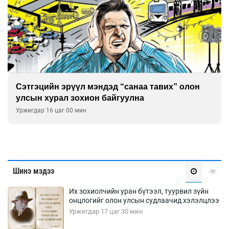
Сэтгэцийн эрүүл мэндэд “санаа тавих” олон
улсын хурал зохион байгуулна
Уржигдар 16 цаг 00 мин
Шинэ мэдээ
Их зохиолчийн уран бүтээл, туурвил зүйн
онцлогийг олон улсын судлаачид хэлэлцлээ
Уржигдар 17 цаг 30 мин