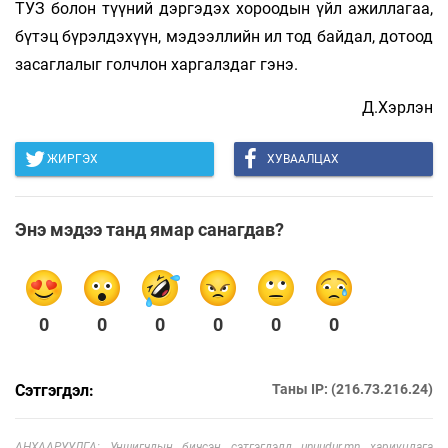
ТУЗ болон түүний дэргэдэх хороодын үйл ажиллагаа,
бүтэц бүрэлдэхүүн, мэдээллийн ил тод байдал, дотоод
засаглалыг голчлон харгалздаг гэнэ.
Д.Хэрлэн
ЖИРГЭХ
ХУВААЛЦАХ
Энэ мэдээ танд ямар санагдав?
0
0
0
0
0
0
Сэтгэгдэл:
Таны IP: (216.73.216.24)
АНХААРУУЛГА: Уншигчдын бичсэн сэтгэгдэлд unuudur.mn хариуцлага