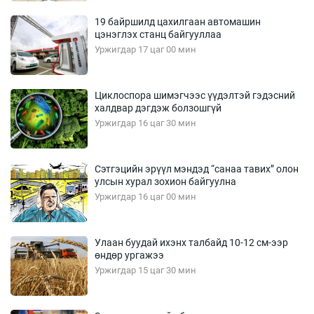
19 байршилд цахилгаан автомашин
цэнэглэх станц байгууллаа
Уржигдар 17 цаг 00 мин
Циклоспора шимэгчээс үүдэлтэй гэдэсний
халдвар дэгдэж болзошгүй
Уржигдар 16 цаг 30 мин
Сэтгэцийн эрүүл мэндэд “санаа тавих” олон
улсын хурал зохион байгуулна
Уржигдар 16 цаг 00 мин
Улаан буудай ихэнх талбайд 10-12 см-ээр
өндөр ургажээ
Уржигдар 15 цаг 30 мин