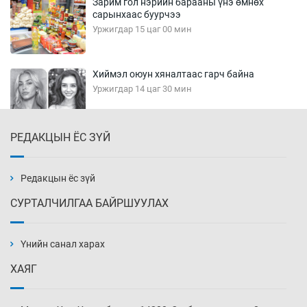
Зарим гол нэрийн барааны үнэ өмнөх
сарынхаас буурчээ
Уржигдар 15 цаг 00 мин
Хиймэл оюун хяналтаас гарч байна
Уржигдар 14 цаг 30 мин
РЕДАКЦЫН ЁС ЗҮЙ
Эмэгтэйчүүд Бээжин, эрэгтэйчүүд Японд
бэлтгэл базаахаар хилийн дээс алхлаа
Уржигдар 14 цаг 00 мин
Редакцын ёс зүй
СУРТАЛЧИЛГАА БАЙРШУУЛАХ
АНУ-ын Цэргийн кибер командлалаын
ажилтнууд амиа хорлох явдал эрс
нэмэгджээ
Үнийн санал харах
Уржигдар 13 цаг 52 мин
ХАЯГ
Монголын шигшээ Хонконгийн багийг ялж,
эхний хожлоо авлаа