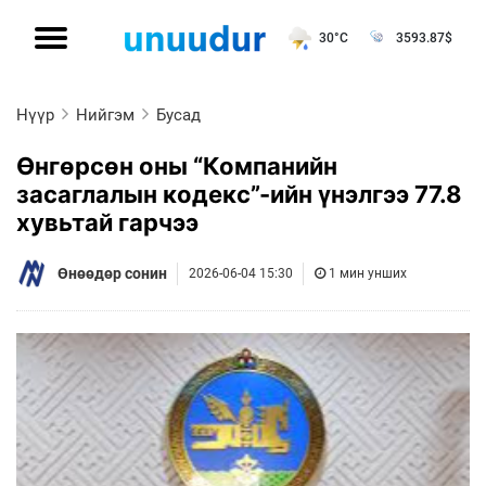
30°C
3593.87
$
Нүүр
Нийгэм
Бусад
Өнгөрсөн оны “Компанийн
засаглалын кодекс”-ийн үнэлгээ 77.8
хувьтай гарчээ
Өнөөдөр сонин
2026-06-04 15:30
1 мин унших