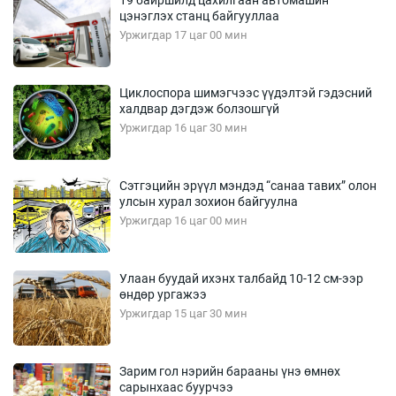
19 байршилд цахилгаан автомашин
цэнэглэх станц байгууллаа
Уржигдар 17 цаг 00 мин
Циклоспора шимэгчээс үүдэлтэй гэдэсний
халдвар дэгдэж болзошгүй
Уржигдар 16 цаг 30 мин
Сэтгэцийн эрүүл мэндэд “санаа тавих” олон
улсын хурал зохион байгуулна
Уржигдар 16 цаг 00 мин
Улаан буудай ихэнх талбайд 10-12 см-ээр
өндөр ургажээ
Уржигдар 15 цаг 30 мин
Зарим гол нэрийн барааны үнэ өмнөх
сарынхаас буурчээ