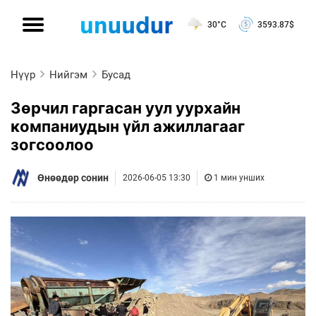
30°C
3593.87
$
Нүүр
Нийгэм
Бусад
Зөрчил гаргасан уул уурхайн
компаниудын үйл ажиллагааг
зогсоолоо
Өнөөдөр сонин
2026-06-05 13:30
1 мин унших