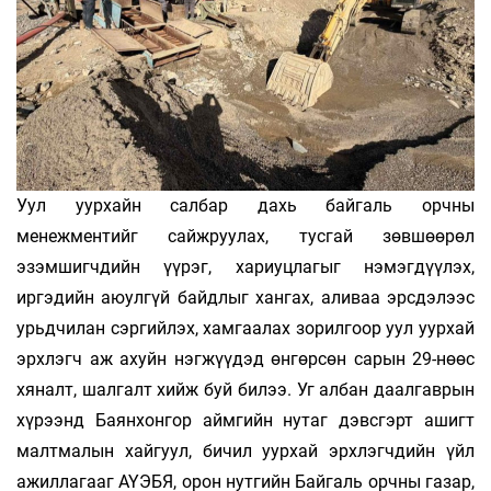
Уул уурхайн салбар дахь байгаль орчны
менежментийг сайжруулах, тусгай зөвшөөрөл
эзэмшигчдийн үүрэг, хариуцлагыг нэмэгдүүлэх,
иргэдийн аюулгүй байдлыг хангах, аливаа эрсдэлээс
урьдчилан сэргийлэх, хамгаалах зорилгоор уул уурхай
эрхлэгч аж ахуйн нэгжүүдэд өнгөрсөн сарын 29-нөөс
хяналт, шалгалт хийж буй билээ. Уг албан даалгаврын
хүрээнд Баянхонгор аймгийн нутаг дэвсгэрт ашигт
малтмалын хайгуул, бичил уурхай эрхлэгчдийн үйл
ажиллагааг АҮЭБЯ, орон нутгийн Байгаль орчны газар,