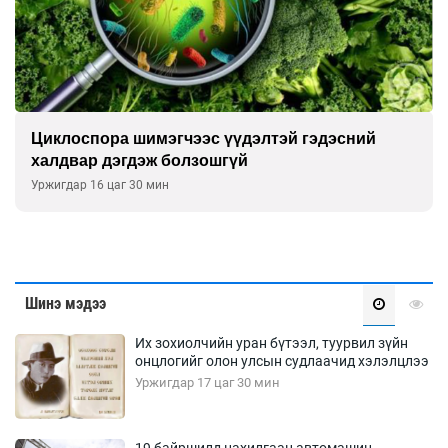
Сэтгэцийн эрүүл мэндэд “санаа тавих” олон
улсын хурал зохион байгуулна
Уржигдар 16 цаг 00 мин
Шинэ мэдээ
Их зохиолчийн уран бүтээл, туурвил зүйн
онцлогийг олон улсын судлаачид хэлэлцлээ
Уржигдар 17 цаг 30 мин