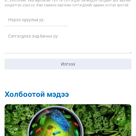
үг, хэллэгийг хязгаарласан тул Та сэтгэгдэл бичихдээ бусдын эрх ашгийг
хүндэтгэн үзнэ үү. Хэм хэмжээ зөрчсөн сэтгэгдлийг админ устгах эрхтэй.
Илгээх
Холбоотой мэдээ