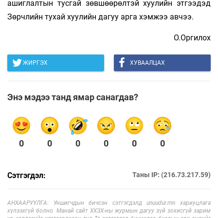
ашиглалтын тусгай зөвшөөрөлтэй хуулийн этгээдэд
Зөрчлийн тухай хуулийн дагуу арга хэмжээ авчээ.
О.Оргилох
ЖИРГЭХ
ХУВААЛЦАХ
Энэ мэдээ танд ямар санагдав?
0
0
0
0
0
0
Сэтгэгдэл:
Таны IP: (216.73.217.59)
АНХААРУУЛГА: Уншигчдын бичсэн сэтгэгдэлд unuudur.mn хариуцлага
хүлээхгүй болно. Манай сайт ХХЗХ-ны журмын дагуу зүй зохисгүй зарим