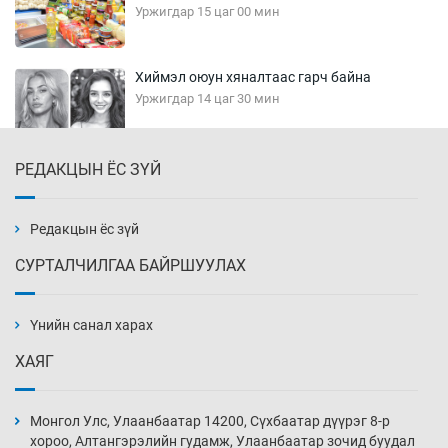
Уржигдар 15 цаг 00 мин
Хиймэл оюун хяналтаас гарч байна
Уржигдар 14 цаг 30 мин
РЕДАКЦЫН ЁС ЗҮЙ
Эмэгтэйчүүд Бээжин, эрэгтэйчүүд Японд
бэлтгэл базаахаар хилийн дээс алхлаа
Уржигдар 14 цаг 00 мин
Редакцын ёс зүй
СУРТАЛЧИЛГАА БАЙРШУУЛАХ
АНУ-ын Цэргийн кибер командлалаын
ажилтнууд амиа хорлох явдал эрс
нэмэгджээ
Үнийн санал харах
Уржигдар 13 цаг 52 мин
ХАЯГ
Монголын шигшээ Хонконгийн багийг ялж,
эхний хожлоо авлаа
Монгол Улс, Улаанбаатар 14200, Сүхбаатар дүүрэг 8-р
Уржигдар 13 цаг 30 мин
хороо, Алтангэрэлийн гудамж, Улаанбаатар зочид буудал