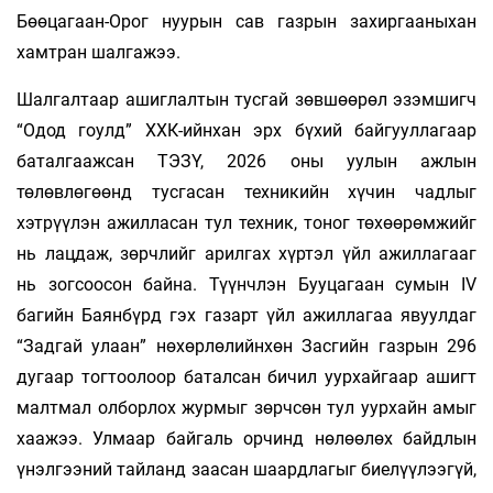
Бөөцагаан-Орог нуурын сав газрын захиргааныхан
хамтран шалгажээ.
Шалгалтаар ашиглалтын тусгай зөвшөөрөл эзэмшигч
“Одод гоулд” ХХК-ийнхан эрх бүхий байгууллагаар
баталгаажсан ТЭЗҮ, 2026 оны уулын ажлын
төлөвлөгөөнд тусгасан техникийн хүчин чадлыг
хэтрүүлэн ажилласан тул техник, тоног төхөөрөмжийг
нь лацдаж, зөрчлийг арилгах хүртэл үйл ажиллагааг
нь зогсоосон байна. Түүнчлэн Бууцагаан сумын IV
багийн Баянбүрд гэх газарт үйл ажиллагаа явуулдаг
“Задгай улаан” нөхөрлөлийнхөн Засгийн газрын 296
дугаар тогтоолоор баталсан бичил уурхайгаар ашигт
малтмал олборлох журмыг зөрчсөн тул уурхайн амыг
хаажээ. Улмаар байгаль орчинд нөлөөлөх байдлын
үнэлгээний тайланд заасан шаардлагыг биелүүлээгүй,