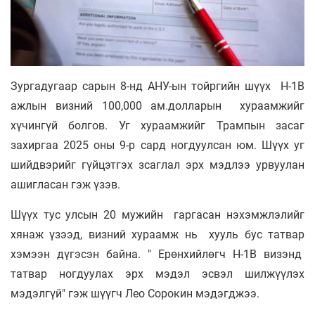
Зургадугаар сарын 8-нд АНУ-ын тойргийн шүүх H-1B
ажлын визний 100,000 ам.долларын хураамжийг
хүчингүй болгов. Уг хураамжийг Трампын засаг
захиргаа 2025 оны 9-р сард ногдуулсан юм. Шүүх уг
шийдвэрийг гүйцэтгэх зсаглал эрх мэдлээ урвуулан
ашигласан гэж үзэв.
Шүүх тус улсын 20 мужийн гаргасан нэхэмжлэлийг
хянаж үзээд, визний хураамж нь хууль бус татвар
хэмээн дүгэсэн байна. " Ерөнхийлөгч H-1B визэнд
татвар ногдуулах эрх мэдэл эсвэл шилжүүлэх
мэдэлгүй" гэж шүүгч Лео Сорокин мэдэгджээ.