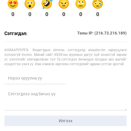
0
0
0
0
0
0
Сэтгэгдэл:
Таны IP: (216.73.216.189)
АНХААРУУЛГА: Уншигчдын бичсэн сэтгэгдэлд unuudur.mn хариуцлага
хүлээхгүй болно. Манай сайт ХХЗХ-ны журмын дагуу зүй зохисгүй зарим
үг, хэллэгийг хязгаарласан тул Та сэтгэгдэл бичихдээ бусдын эрх ашгийг
хүндэтгэн үзнэ үү. Хэм хэмжээ зөрчсөн сэтгэгдлийг админ устгах эрхтэй.
Илгээх