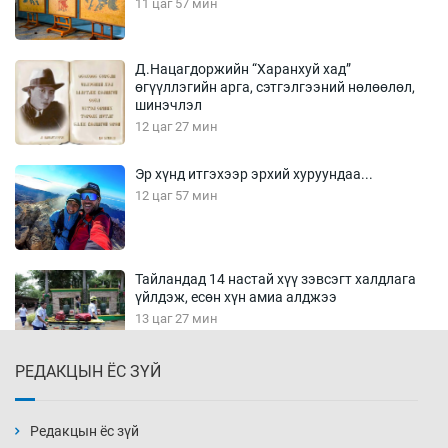
11 цаг 57 мин
Д.Нацагдоржийн “Харанхуй хад”
өгүүллэгийн арга, сэтгэлгээний нөлөөлөл,
шинэчлэл
12 цаг 27 мин
Эр хүнд итгэхээр эрхий хуруундаа...
12 цаг 57 мин
Тайландад 14 настай хүү зэвсэгт халдлага
үйлдэж, есөн хүн амиа алджээ
13 цаг 27 мин
РЕДАКЦЫН ЁС ЗҮЙ
Хүннү рок буюу монгол онгод
13 цаг 57 мин
Редакцын ёс зүй