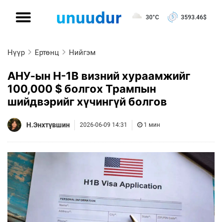
30°C
3593.46
$
Нүүр
Ертөнц
Нийгэм
АНУ-ын H-1B визний хураамжийг
100,000 $ болгох Трампын
шийдвэрийг хүчингүй болгов
Н.Энхтүвшин
2026-06-09 14:31
1 мин