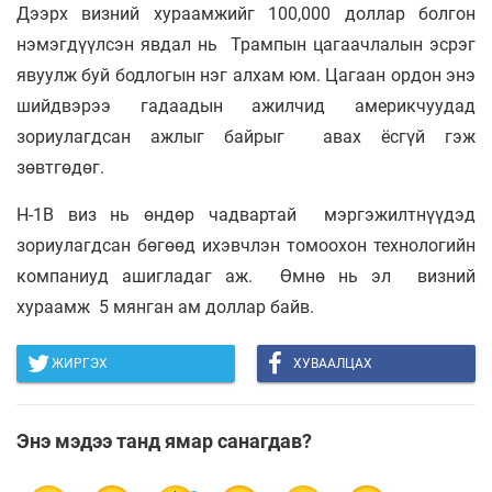
Дээрх визний хураамжийг 100,000 доллар болгон
нэмэгдүүлсэн явдал нь Трампын цагаачлалын эсрэг
явуулж буй бодлогын нэг алхам юм. Цагаан ордон энэ
шийдвэрээ гадаадын ажилчид америкчуудад
зориулагдсан ажлыг байрыг авах ёсгүй гэж
зөвтгөдөг.
H-1B виз нь өндөр чадвартай мэргэжилтнүүдэд
зориулагдсан бөгөөд ихэвчлэн томоохон технологийн
компаниуд ашигладаг аж. Өмнө нь
эл
визний
хураамж 5 мянган ам доллар байв.
ЖИРГЭХ
ХУВААЛЦАХ
Энэ мэдээ танд ямар санагдав?