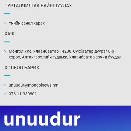
СУРТАЛЧИЛГАА БАЙРШУУЛАХ
Сарьсан багваахайнууд голын эрэг дагуух
барилга, байгууламжийн дээвэрт үүрлэжээ
Үнийн санал харах
14 цаг 27 мин
ХАЯГ
Цагдаагийн алба хаагчийг мөргөж зугтсан
этгээдийг илрүүлэв
Монгол Улс, Улаанбаатар 14200, Сүхбаатар дүүрэг 8-р
14 цаг 57 мин
хороо, Алтангэрэлийн гудамж, Улаанбаатар зочид буудал
ХОЛБОО БАРИХ
Нүүрс-пиролизийн үйлдвэр байгуулах
тогтоолын төслийг батлав
unuudur@mongolnews.mn
15 цаг 27 мин
976-11-330801
Б.Хулан ДАШТ-д түрүүлж, Г.Монголжин
хошой хүрэл медальтан болов
15 цаг 42 мин