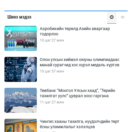
Шинэ мэдээ
Аэробикийн төрөлд Азийн аваргаар
тодорлоо
10 цаг 27 мин
Олон улсын хиймэл оюуны олимпиадаас
манай сурагчид хос хүрэл медаль хүртэв
10 цаг 57 мин
Төвбанк “Монгол Улсын хаад”, “Төрийн
тахилгат уулс” цуврал зоос гаргана
11 цаг 27 мин
Чингис хааны тахилга, нүүдэлчдийн төрт
ёсны уламжлалыг хэлэлцэв