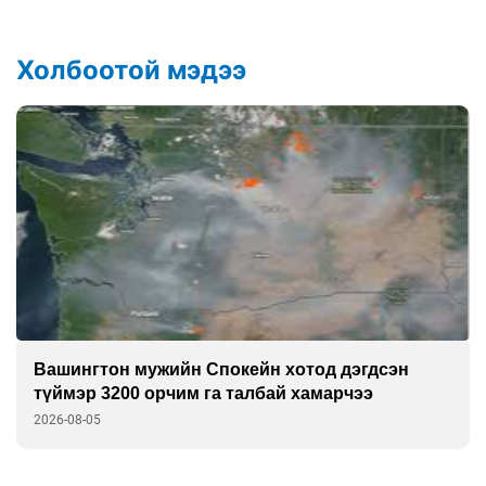
Холбоотой мэдээ
Вашингтон мужийн Спокейн хотод дэгдсэн
түймэр 3200 орчим га талбай хамарчээ
2026-08-05