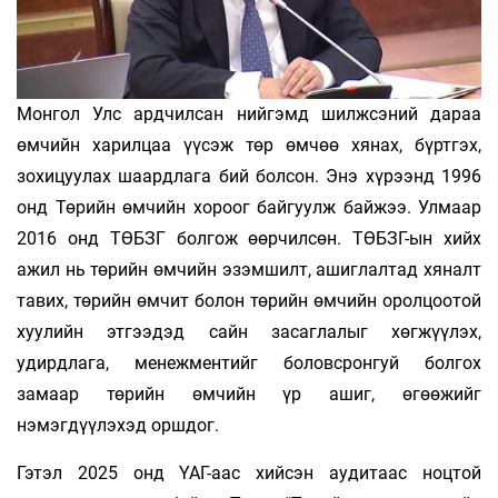
Монгол Улс ардчилсан нийгэмд шилжсэний дараа
өмчийн харилцаа үүсэж төр өмчөө хянах, бүртгэх,
зохицуулах шаардлага бий болсон. Энэ хүрээнд 1996
онд Төрийн өмчийн хороог байгуулж байжээ. Улмаар
2016 онд ТӨБЗГ болгож өөрчилсөн. ТӨБЗГ-ын хийх
ажил нь төрийн өмчийн эзэмшилт, ашиглалтад хяналт
тавих, төрийн өмчит болон төрийн өмчийн оролцоотой
хуулийн этгээдэд сайн засаглалыг хөгжүүлэх,
удирдлага, менежментийг боловсронгуй болгох
замаар төрийн өмчийн үр ашиг, өгөөжийг
нэмэгдүүлэхэд оршдог.
Гэтэл 2025 онд ҮАГ-аас хийсэн аудитаас ноцтой