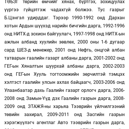
ТӨБЗГ төрийн өмчийг хянах, бүртгэх, зохицуулах
үүргээ гүйцэтгэж чадахгүй болжээ. Тус газрыг
Б.Цэнгэл удирддаг. Тэрээр 1990-1992 онд Дархан
хотын Ардын шүүхэд нарийн бичгийн дарга, 1992-1996
онд НИТХ-д зохион байгуулагч, 1997-1998 онд НИТХ-ын
ажлын албанд хуулийн зөвлөх, 2000 оны 1-6 дугаар
сард ШЕЗ-д менежер, 2001 онд Нефть, онцгой албан
татварын гаалийн газарт албаны дарга, 2001-2002 онд
ГЕГ-ын Хяналтын шуурхай албаны дарга, 2002-2003
онд ГЕГ-ын Хууль тогтоомжийн зөрчилтэй тэмцэх
хэлтэст гаалийн улсын ахлах байцаагч, 2003-2006 онд
Улаанбаатар дахь Гаалийн газарт орлогч дарга, 2006-
2008 онд Замын-Үүд дэх Гаалийн газрын дарга, 2008-
2009 онд ЗТАЖЯ-ны харьяа Тээврийн үйлчилгээний
төвийн захирал, 2009-2011 онд Засгийн газрын
хэрэгжүүлэгч агентлаг Авто тээврийн газрын дарга,