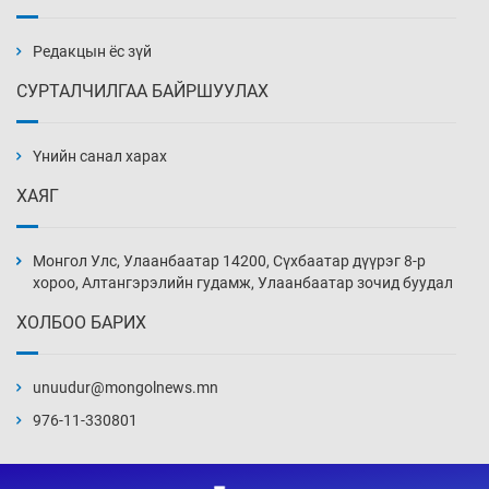
Эмэгтэйчүүд Бээжин, эрэгтэйчүүд Японд
бэлтгэл базаахаар хилийн дээс алхлаа
10 цаг 14 мин
Редакцын ёс зүй
СУРТАЛЧИЛГАА БАЙРШУУЛАХ
АНУ-ын Цэргийн кибер командлалаын
ажилтнууд амиа хорлох явдал эрс
нэмэгджээ
Үнийн санал харах
10 цаг 22 мин
ХАЯГ
Монголын шигшээ Хонконгийн багийг ялж,
эхний хожлоо авлаа
Монгол Улс, Улаанбаатар 14200, Сүхбаатар дүүрэг 8-р
10 цаг 44 мин
хороо, Алтангэрэлийн гудамж, Улаанбаатар зочид буудал
ХОЛБОО БАРИХ
Техникийн өндөр үзүүлэлттэй агаарын хөлөг
худалдан авах хүсэлтээ уламжлав
unuudur@mongolnews.mn
11 цаг 14 мин
976-11-330801
“Шатахууны бус, бодлогын хомсдол
нүүрлээд байна”