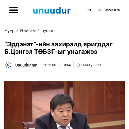
30°C
3593.87
$
Нүүр
Нийгэм
Бусад
“Эрдэнэт”-ийн захиралд яригддаг
Б.Цэнгэл ТӨБЗГ-ыг унагажээ
Unuudur.mn
2026-06-11 10:44
2 мин унших