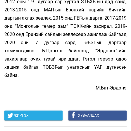
2012 оны 1-9 дүгээр сар хүртэл ЗТБХБ-ын дэд сайд,
2013-2015 онд МАН-ын Ерөнхий нарийн бичгийн
даргын ахлах зөвлөх, 2015 онд ГЕГ-ын дарга, 2017-2019
онд “Монголын төмөр зам” ТӨХК-ийн захирал, 2019-
2020 онд Ерөнхий сайдын зөвлөхөөр ажиллаж байгаад
2020 оны 7 дугаар сард ТӨБЗГ-ын даргаар
томилогджээ. Б.Цэнгэл байсгээд “Эрдэнэт”-ийн
захирлаар очих тухай яригддаг. Гэтэл тэрээр одоо
хашиж байгаа ТӨБЗГ-ыг унагасныг ҮАГ дүгнэсэн
байна.
М.Бат-Эрдэнэ
ЖИРГЭХ
ХУВААЛЦАХ