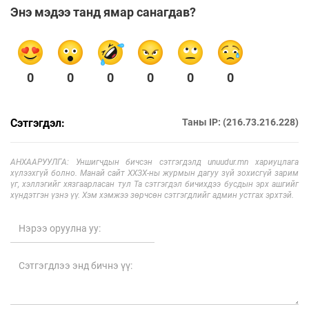
Энэ мэдээ танд ямар санагдав?
0
0
0
0
0
0
Сэтгэгдэл:
Таны IP: (216.73.216.228)
АНХААРУУЛГА: Уншигчдын бичсэн сэтгэгдэлд unuudur.mn хариуцлага
хүлээхгүй болно. Манай сайт ХХЗХ-ны журмын дагуу зүй зохисгүй зарим
үг, хэллэгийг хязгаарласан тул Та сэтгэгдэл бичихдээ бусдын эрх ашгийг
хүндэтгэн үзнэ үү. Хэм хэмжээ зөрчсөн сэтгэгдлийг админ устгах эрхтэй.