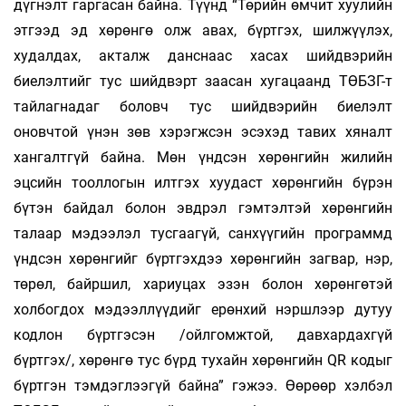
дүгнэлт гаргасан байна. Түүнд “Төрийн өмчит хуулийн
этгээд эд хөрөнгө олж авах, бүртгэх, шилжүүлэх,
худалдах, акталж данснаас хасах шийдвэрийн
биелэлтийг тус шийдвэрт заасан хугацаанд ТӨБЗГ-т
тайлагнадаг боловч тус шийдвэрийн биелэлт
оновчтой үнэн зөв хэрэгжсэн эсэхэд тавих хяналт
хангалтгүй байна. Мөн үндсэн хөрөнгийн жилийн
эцсийн тооллогын илтгэх хуудаст хөрөнгийн бүрэн
бүтэн байдал болон эвдрэл гэмтэлтэй хөрөнгийн
талаар мэдээлэл тусгаагүй, санхүүгийн программд
үндсэн хөрөнгийг бүртгэхдээ хөрөнгийн загвар, нэр,
төрөл, байршил, хариуцах эзэн болон хөрөнгөтэй
холбогдох мэдээллүүдийг ерөнхий нэршлээр дутуу
кодлон бүртгэсэн /ойлгомжтой, давхардахгүй
бүртгэх/, хөрөнгө тус бүрд тухайн хөрөнгийн QR кодыг
бүртгэн тэмдэглээгүй байна” гэжээ. Өөрөөр хэлбэл