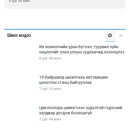
8 цаг 44 мин
Шинэ мэдээ
Их зохиолчийн уран бүтээл, туурвил зүйн
онцлогийг олон улсын судлаачид хэлэлцлээ
6 цаг 44 мин
19 байршилд цахилгаан автомашин
цэнэглэх станц байгууллаа
7 цаг 14 мин
Циклоспора шимэгчээс үүдэлтэй гэдэсний
халдвар дэгдэж болзошгүй
7 цаг 44 мин