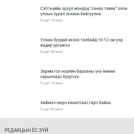
Сэтгэцийн эрүүл мэндэд “санаа тавих” олон
улсын хурал зохион байгуулна
8 цаг 14 мин
Улаан буудай ихэнх талбайд 10-12 см-ээр
өндөр ургажээ
8 цаг 44 мин
Зарим гол нэрийн барааны үнэ өмнөх
сарынхаас буурчээ
9 цаг 14 мин
Хиймэл оюун хяналтаас гарч байна
9 цаг 44 мин
РЕДАКЦЫН ЁС ЗҮЙ