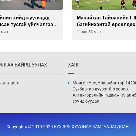
йлин хийд жуулчдад
Манайхан Тайванийн I, I
сан тусгай үйлчилгээ
багийнхантай өрсөлдөх
ж эхэлжээ
3 мин
11 цаг 53 мин
ИЛГАА БАЙРШУУЛАХ
ХАЯГ
нал харах
Монгол Улс, Улаанбаатар 1420
Сүхбаатар дүүрэг 8-р хороо,
Алтангэрэлийн гудамж, Улаан
зочид буудал
Copyrights © 2010-2025 БҮХ ЭРХ ХУУЛИАР ХАМГААЛАГДСАН.