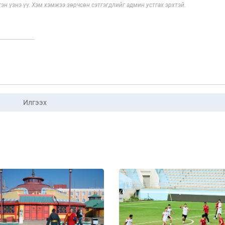
эн үзнэ үү. Хэм хэмжээ зөрчсөн сэтгэгдлийг админ устгах эрхтэй.
Илгээх