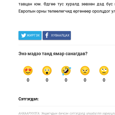
тавцан юм. Өдгөө тус хуралд зөвхөн дэд бүс 
Европын орны төлөөлөгчид өргөнөөр оролцдог у
ЖИРГЭХ
ХУВААЛЦАХ
Энэ мэдээ танд ямар санагдав?
0
0
0
0
0
Сэтгэгдэл:
АНХААРУУЛГА: Уншигчдын бичсэн сэтгэгдэлд unuudur.mn хариуцла