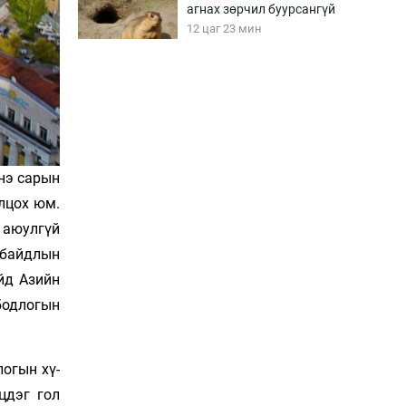
агнах зөрчил буурсангүй
12 цаг 23 мин
Х.Улам-Өрнөх байр
урагшилж, долоод
жагсжээ
12 цаг 53 мин
энэ сарын
Ж.Лхагвабат өсвөр
үеийнхний ДАШТ-ийг
олцох юм.
дэнсэлнэ
н аюулгүй
13 цаг 23 мин
 байдлын
йд Азийн
Иран тэсэж үлдсэн ч
удаан хугацаанд хүнд
бодлогын
үеийг туулна
13 цаг 53 мин
логын хү­
Боловсролын зээлийн
сангаар гадаадад
цдэг гол