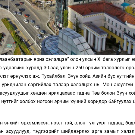
лаанбаатарын яриа хэлэлцээ” олон улсын XI бага хурлыг 
нэ удаагийн хуралд 30-аад улсын 250 орчим төлөөлөгч ор
лэг өрнүүлэх аж. Тухайлбал, Зүүн хойд Азийн бүс нутгий
 урьдчилан сэргийлэх талаар хэлэлцэх нь. Мөн аюулгүй
 асуудлуудыг хөндөн ярилцахаас гадна Төв болон Зүүн хо
 нутгийг холбох ногоон эрчим хүчний коридор байгуулах 
 энхийг эрхэмлэсэн, нээлттэй, олон тулгуурт гадаад бод
н асуудлууд, тэдгээрийг шийдвэрлэх арга замыг хэлэл