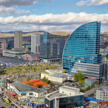
Ханш
Хэрэг з
Эрэлттэй мэдээ
Эрүүл м
Хууль ёс
Хүмүүс
Албаны 
Бусад
Life style
Ярилцл
Зөвлөгөө
Хоймор
Өнөөдрийн тухай
Уншигч-
өл