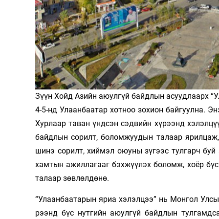
Олимп 2024
Зүүн Хойд Азийн аюулгүй байдлын асуудлаарх “У
4-5-нд Улаанбаатар хотноо зохион байгуулна. Э
Хурлаар таван үндсэн сэдвийн хүрээнд хэлэлцүү
байдлын сорилт, боломжуудын талаар ярилцаж,
шинэ сорилт, хиймэл оюуны зүгээс тулгарч буй
хамтын ажиллагааг бэхжүүлэх боломж, хоёр бүс
талаар зөвлөлдөнө.
“Улаанбаатарын яриа хэлэлцээ” нь Монгол Улсын
рээнд бүс нутгийн аюулгүй байдлын тулгамдса