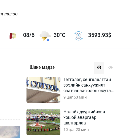
йн төлөө
08/6
30°C
3593.93
$
Соёл урлаг
Шинэ мэдээ
ой хөгжлийн зорилго -
Сонгодог урлаг
Тэтгэлэг, хөнгөлөлттэй
Ардын урлаг
зээлийн санхүүжилт
саатсанаас олон оюутан
Дүрслэх урлаг
төлбөрийн дарамтад
9 цаг 53 мин
Өв соёл
оров
таг
Кино урлаг
Налайх дүүргийнхэн
хошой аваргаар
 орчин
Цирк
шалгарлаа
ол
10 цаг 23 мин
Рок поп, хип хоп
энд