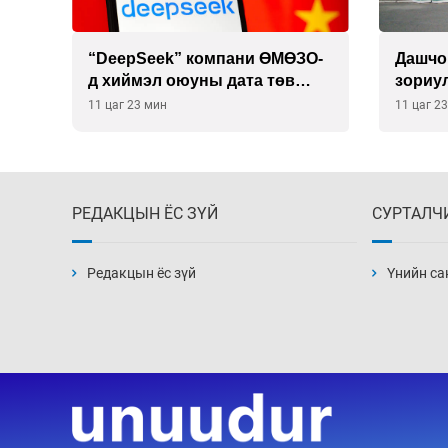
 19
“DeepSeek” компани ӨМӨЗО-
Дашчо
д хиймэл оюуны дата төв
зориул
байгуулахаар төлөвлөж
үзүүл
11 цаг 23 мин
11 цаг 2
байна
РЕДАКЦЫН ЁС ЗҮЙ
СУРТАЛЧ
Редакцын ёс зүй
Үнийн са