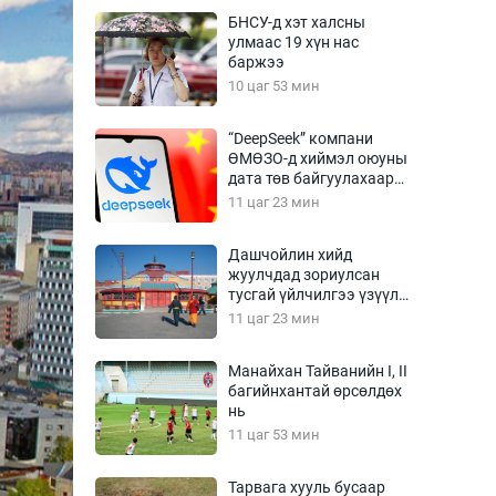
Урлагтай яриа
БНСУ-д хэт халсны
өрчил
улмаас 19 хүн нас
баржээ
энд-Эрхэм баян
10 цаг 53 мин
“DeepSeek” компани
ӨМӨЗО-д хиймэл оюуны
хүний үг
дата төв байгуулахаар
төлөвлөж байна
11 цаг 23 мин
Дашчойлин хийд
жуулчдад зориулсан
ага
Бусад
тусгай үйлчилгээ үзүүлж
эхэлжээ
11 цаг 23 мин
Фото
сурвалжлагч
Видео
Манайхан Тайванийн I, II
Инфографик
багийнхантай өрсөлдөх
нь
Санал асуулга
11 цаг 53 мин
Тарвага хууль бусаар