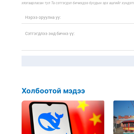
хязгаарласан тул Та сэтгэгдэл бичихдээ бусдын эрх ашгийг хүндэтг
Холбоотой мэдээ