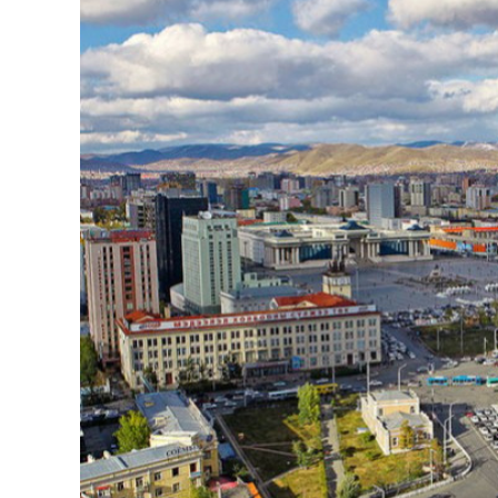
126-гийн НЭГ
Ертөнц
Спорт
Нийгэм
Бөх
Техник технологи
Сагсан бөмбөг
Шинжлэх ухаан
Хөлбөмбөг
Сонин хачин
Олимпын төрөл
Дэлхийн монгол
Тулааны спорт
Олимпын бус төр