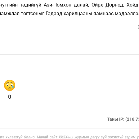
нутгийн төдийгүй Ази-Номхон далай, Ойрх Дорнод, Хойд
ламжлал тогтсоныг Гадаад харилцааны яамнаас мэдээллэ
0
Таны IP: (216.7
га хүлээхгүй болно. Манай сайт ХХЗХ-ны журмын дагуу зүй зохисгүй зарим үг