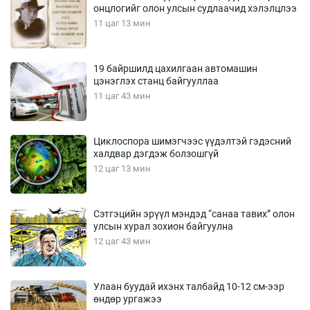
онцлогийг олон улсын судлаачид хэлэлцлээ
11 цаг 13 мин
19 байршилд цахилгаан автомашин
цэнэглэх станц байгууллаа
11 цаг 43 мин
Циклоспора шимэгчээс үүдэлтэй гэдэсний
халдвар дэгдэж болзошгүй
12 цаг 13 мин
Сэтгэцийн эрүүл мэндэд “санаа тавих” олон
улсын хурал зохион байгуулна
12 цаг 43 мин
Улаан буудай ихэнх талбайд 10-12 см-ээр
өндөр ургажээ