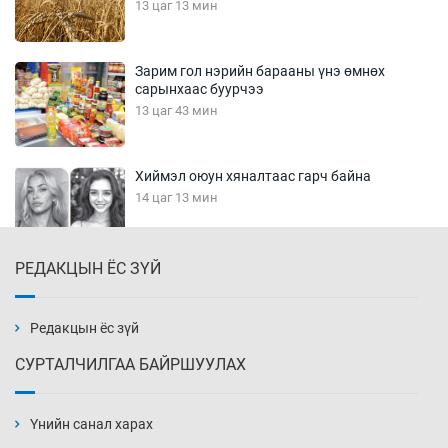
13 цаг 13 мин
Зарим гол нэрийн барааны үнэ өмнөх
сарынхаас буурчээ
13 цаг 43 мин
Хиймэл оюун хяналтаас гарч байна
14 цаг 13 мин
РЕДАКЦЫН ЁС ЗҮЙ
Эмэгтэйчүүд Бээжин, эрэгтэйчүүд Японд
бэлтгэл базаахаар хилийн дээс алхлаа
14 цаг 43 мин
Редакцын ёс зүй
СУРТАЛЧИЛГАА БАЙРШУУЛАХ
АНУ-ын Цэргийн кибер командлалаын
ажилтнууд амиа хорлох явдал эрс
нэмэгджээ
Үнийн санал харах
14 цаг 51 мин