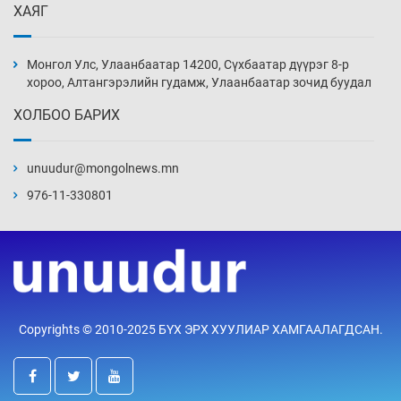
ХАЯГ
Монголын шигшээ Хонконгийн багийг ялж,
эхний хожлоо авлаа
Монгол Улс, Улаанбаатар 14200, Сүхбаатар дүүрэг 8-р
15 цаг 13 мин
хороо, Алтангэрэлийн гудамж, Улаанбаатар зочид буудал
ХОЛБОО БАРИХ
Техникийн өндөр үзүүлэлттэй агаарын хөлөг
худалдан авах хүсэлтээ уламжлав
unuudur@mongolnews.mn
15 цаг 43 мин
976-11-330801
“Шатахууны бус, бодлогын хомсдол
нүүрлээд байна”
16 цаг 13 мин
Дөрвөн чиглэлд шөнийн автобус иргэдэд
Copyrights © 2010-2025 БҮХ ЭРХ ХУУЛИАР ХАМГААЛАГДСАН.
үйлчилж буй гэв
16 цаг 43 мин