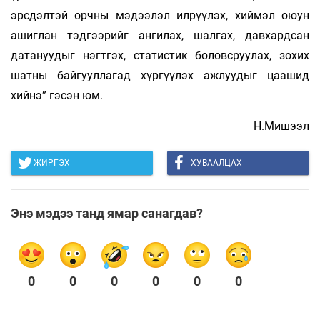
эрсдэлтэй орчны мэдээлэл илрүүлэх, хиймэл оюун
ашиглан тэдгээрийг ангилах, шалгах, давхардсан
датануудыг нэгтгэх, статистик боловсруулах, зохих
шатны байгууллагад хүргүүлэх ажлуудыг цаашид
хийнэ” гэсэн юм.
Н.Мишээл
ЖИРГЭХ
ХУВААЛЦАХ
Энэ мэдээ танд ямар санагдав?
0
0
0
0
0
0