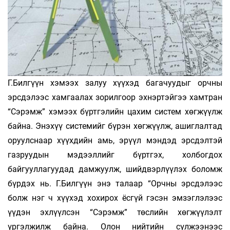
Г.Билгүүн хэмээх залуу хүүхэд багачуудыг орчны
эрсдэлээс хамгаалах зорилгоор эхнэртэйгээ хамтран
“Сэрэмж” хэмээх бүртгэлийн цахим систем хөгжүүлж
байна. Энэхүү системийг бүрэн хөгжүүлж, ашиглалтад
оруулснаар хүүхдийн амь, эрүүл мэндэд эрсдэлтэй
газруудын мэдээллийг бүртгэх, холбогдох
байгууллагуудад дамжуулж, шийдвэрлүүлэх боломж
бүрдэх нь. Г.Билгүүн энэ талаар “Орчны эрсдэлээс
болж нэг ч хүүхэд хохирох ёсгүй гэсэн эмзэглэлээс
үүдэн эхлүүлсэн “Сэрэмж” төслийн хөгжүүлэлт
үргэлжилж байна. Олон нийтийн сүлжээнээс