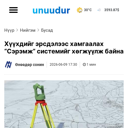
30°C
3593.87
$
Нүүр
Нийгэм
Бусад
Хүүхдийг эрсдэлээс хамгаалах
“Сэрэмж” системийг хөгжүүлж байна
Өнөөдөр сонин
2026-06-09 17:30
1 мин