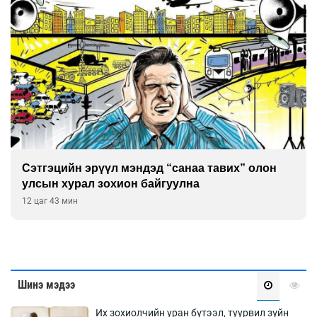
Сэтгэцийн эрүүл мэндэд “санаа тавих” олон
улсын хурал зохион байгуулна
12 цаг 43 мин
Шинэ мэдээ
Их зохиолчийн уран бүтээл, туурвил зүйн