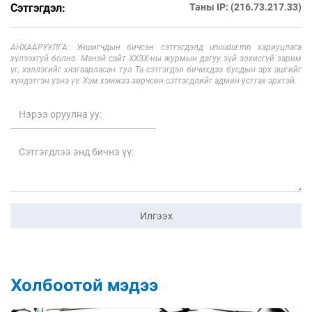
Сэтгэгдэл:
Таны IP: (216.73.217.33)
АНХААРУУЛГА: Уншигчдын бичсэн сэтгэгдэлд unuudur.mn хариуцлага
хүлээхгүй болно. Манай сайт ХХЗХ-ны журмын дагуу зүй зохисгүй зарим
үг, хэллэгийг хязгаарласан тул Та сэтгэгдэл бичихдээ бусдын эрх ашгийг
хүндэтгэн үзнэ үү. Хэм хэмжээ зөрчсөн сэтгэгдлийг админ устгах эрхтэй.
Илгээх
Холбоотой мэдээ