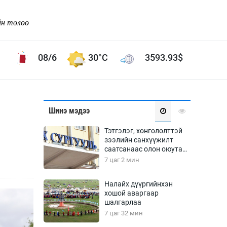
йн төлөө
08/6
30°C
3593.93
$
Соёл урлаг
Шинэ мэдээ
ой хөгжлийн зорилго -
Сонгодог урлаг
Тэтгэлэг, хөнгөлөлттэй
Ардын урлаг
зээлийн санхүүжилт
саатсанаас олон оюутан
Дүрслэх урлаг
төлбөрийн дарамтад
7 цаг 2 мин
Өв соёл
оров
таг
Кино урлаг
Налайх дүүргийнхэн
хошой аваргаар
 орчин
Цирк
шалгарлаа
ол
7 цаг 32 мин
Рок поп, хип хоп
энд