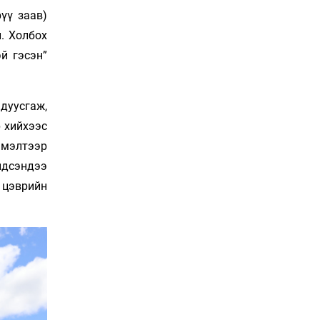
Сошиал хийрхэлд
үү заав)
“барьцаалагдсан” сайд,
. Холбох
дарга нарын туйлшрал
15 цаг 2 мин
й гэсэн”
Боловсролын чанар
уруудах бүрд босгоо
 дуусгаж,
намсгасаар л байх уу
р хийхээс
15 цаг 32 мин
эмэлтээр
Монгол Улсын эмэгтэй
ндсэндээ
шигшээ баг өмсгөлөө
гардан авлаа
 цэврийн
Уржигдар 18 цаг 31 мин
К.Роналдугийн хуримд
хэн уригдав
Уржигдар 17 цаг 00 мин
“Халзан бүрэгтэй”