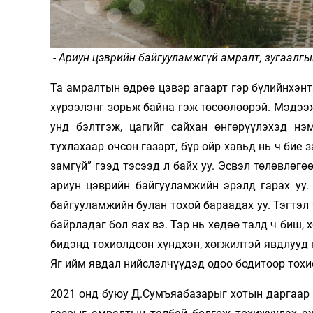
Олимп 2024
- Ариун цэврийн байгууламжгүй амралт, зугаалгы
Та амралтын өдрөө цэвэр агаарт гэр бүлийнхэнт
хүрээлэнг зорьж байна гэж төсөөлөөрэй. Мэдээж 
унд бэлтгэж, цагийг сайхан өнгөрүүлэхэд нэм
тухлахаар очсон газарт, бүр ойр хавьд нь ч бие 
замгүй” гээд тэсээд л байх уу. Эсвэл төлөвлөгө
ариун цэврийн байгууламжийн эрэлд гарах уу. 
байгууламжийн булан тохой бараадах уу. Тэгтэл 
байрладаг бол яах вэ. Тэр нь хөдөө талд ч биш, 
бидэнд тохиолдсон хүндхэн, хөгжилтэй явдлууд г
Яг ийм явдал нийслэлчүүдэд одоо бодитоор тохи
2021 онд буюу Д.Сумъяабазарыг хотын даргаар 