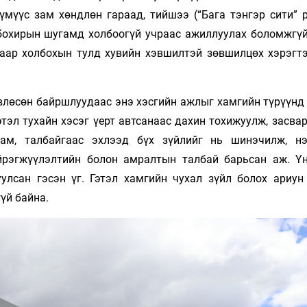
үмүүс зам хөндлөн гараад, тийшээ (“Бага тэнгэр сити” р
бохирын шугамд холбоогүй учраас ажиллуулах боломжгүй
раар холбохын тулд хувийн хэвшилтэй зөвшилцөх хэрэгтэ
өвлөсөн байршлуудаас энэ хэсгийн ажлыг хамгийн түрүүнд
тэл тухайн хэсэг үерт автсанаас дахин тохижуулж, засва
 зам, талбайгаас эхлээд бүх зүйлийг нь шинэчилж, н
ийрэгжүүлэлтийн болон амралтын талбай барьсан аж. Ү
улсан гэсэн үг. Гэтэл хамгийн чухал зүйл болох ариун
үй байна.