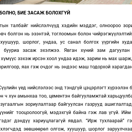
БОЛНО, БИЕ ЗАСАЖ БОЛОХГҮЙ
тын талбайг нийслэлчүүд хэдийн мэддэг, олноороо зор
эвч болгон нь эзэнтэй, тоглоомын болон чийрэгжүүлэлтий
хуушуур, шорлог, ундаа, ус санал болгох үүргийн худ
 бууриа засаж эхэлжээ. Явган хүний зам дагуулан
 хүмүүс зэхэж ирсэн хоол ундаа идэж, зарим нь мах шарж
орилгоор, яах гэж очдог нь эндээс маш тодорхой харагда
Сүүлийн үед нийслэлээс энд тэндгүй цэцэрлэгт хүрээлэн 
н ч хүн амынхаа тоо, цементэн байгууламжтай харьцуулб
 зугаалгын зориулалтаар байгуулсан газрууд ашиглалтад 
үүнийг тооцоолоогүй, мэдэхгүй байна гэж лав үгүй. Ийм
эдэг дэндүү хариуцлагагүй явдал. “Ирж тухлаарай” г
рхлэгчдэд зөвшөөрөл олгож, хуушуур, шорлог заруулчхаа