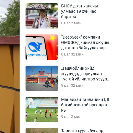
Урлагтай яриа
БНСУ-д хэт халсны
өрчил
улмаас 19 хүн нас
баржээ
энд-Эрхэм баян
8 цаг 2 мин
“DeepSeek” компани
ӨМӨЗО-д хиймэл оюуны
хүний үг
дата төв байгуулахаар
төлөвлөж байна
8 цаг 32 мин
Дашчойлин хийд
жуулчдад зориулсан
ага
Бусад
тусгай үйлчилгээ үзүүлж
эхэлжээ
8 цаг 32 мин
Фото
сурвалжлагч
Видео
Манайхан Тайванийн I, II
Инфографик
багийнхантай өрсөлдөх
нь
Санал асуулга
9 цаг 2 мин
Тарвага хууль бусаар