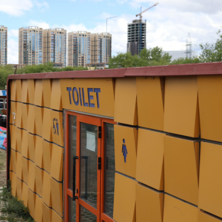
Ханш
Хэрэг з
Эрэлттэй мэдээ
Эрүүл м
Хууль ёс
Хүмүүс
Албаны 
Бусад
Life style
Ярилцл
Зөвлөгөө
Хоймор
Өнөөдрийн тухай
Уншигч-
өл