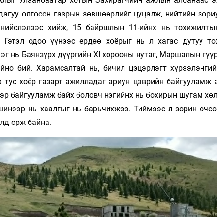
жлыг Улаанбаатар хотын Захирагчийн ажлын албанаас э
дагуу олгосон газрын зөвшөөрлийг цуцалж, нийтийн зори
 нийслэлээс хийж, 15 байршлын 11-ийнх нь тохижилт
. Гэтэл одоо үүнээс ердөө хоёрыг нь л хагас дутуу то
эг нь Баянзүрх дүүргийн XI хорооны нутаг, Маршалын гүү
ойно бий. Харамсалтай нь, бичил цэцэрлэгт хүрээлэнги
х тус хоёр газарт ажилладаг ариун цэврийн байгууламж а
гэр байгууламж байх боловч нэгийнх нь бохирын шугам хө
шинээр нь хаалгыг нь барьчихжээ. Тиймээс л зорин очсо
алд орж байна.