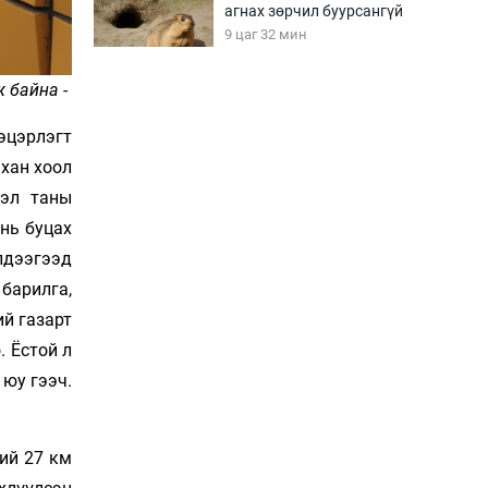
агнах зөрчил буурсангүй
9 цаг 32 мин
 байна -
Х.Улам-Өрнөх байр
урагшилж, долоод
цэцэрлэгт
жагсжээ
ахан хоол
10 цаг 2 мин
тэл таны
Ж.Лхагвабат өсвөр
инь буцах
үеийнхний ДАШТ-ийг
үлдээгээд
дэнсэлнэ
10 цаг 32 мин
барилга,
ий газарт
Иран тэсэж үлдсэн ч
. Ёстой л
удаан хугацаанд хүнд
үеийг туулна
 юу гээч.
11 цаг 2 мин
Боловсролын зээлийн
ий 27 км
сангаар гадаадад