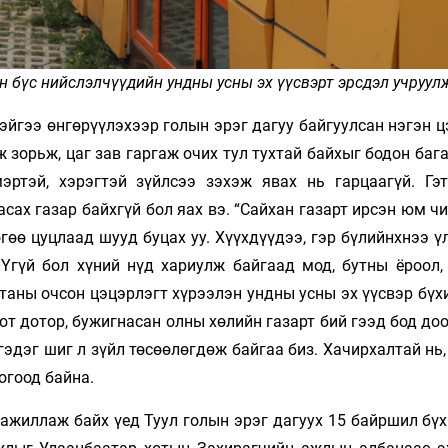
н бүс нийслэлчүүдийн ундны усны эх үүсвэрт эрсдэл учруулж
эйгээ өнгөрүүлэхээр голын эрэг дагуу байгуулсан нэгэн 
зорьж, цаг зав гаргаж очих тул тухтай байхыг бодон баг
эртэй, хэрэгтэй зүйлсээ зэхэж явах нь гарцаагүй. Гэ
засах газар байхгүй бол яах вэ. “Сайхан газарт ирсэн юм ч
өгөө цуцлаад шууд буцах уу. Хүүхдүүдээ, гэр бүлийнхнээ 
Үгүй бол хүний нүд хариулж байгаад мод, бутны ёроол, 
таны очсон цэцэрлэгт хүрээлэн ундны усны эх үүсвэр бүх
хот дотор, бужигнасан олны хөлийн газарт бий гээд бод доо
эдэг шиг л зүйл төсөөлөгдөж байгаа биз. Хачирхалтай нь,
огоод байна.
ажиллаж байх үед Туул голын эрэг дагуух 15 байршил бүх