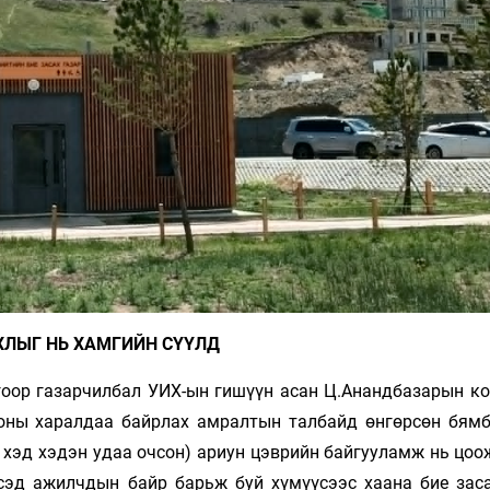
ХЛЫГ НЬ ХАМГИЙН СҮҮЛД
гоор газарчилбал УИХ-ын гишүүн асан Ц.Анандбазарын к
тхоны харалдаа байрлах амралтын талбайд өнгөрсөн бямб
 хэд хэдэн удаа очсон) ариун цэврийн байгууламж нь цоо
бүсэд ажилчдын байр барьж буй хүмүүсээс хаана бие зас