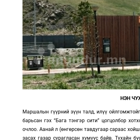
НЭН ЧУ
Маршалын гүүрний зүүн талд, илүү ойлгомжтой
барьсан гэх “Бага тэнгэр сити” цогцолбор хо
очлоо. Аанай л (өнгөрсөн тавдугаар сараас хойш
засах газар сурагласан хүмүүс байв. Тухайн 