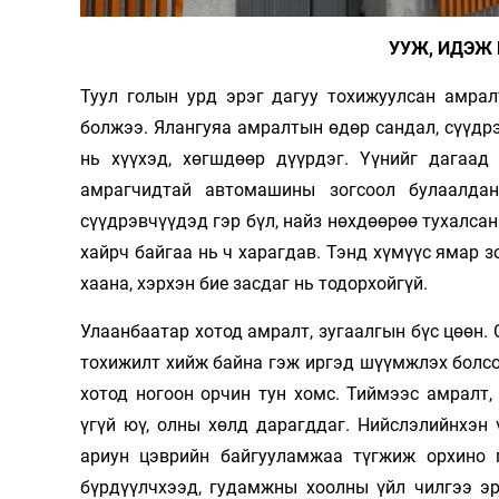
УУЖ, ИДЭЖ 
Туул голын урд эрэг дагуу тохижуулсан амрал
болжээ. Ялангуяа амралтын өдөр сандал, сүүдр
нь хүүхэд, хөгшдөөр дүүрдэг. Үүнийг дагаад 
амрагчидтай автомашины зогсоол булаалдан
сүүдрэвчүүдэд гэр бүл, найз нөхдөөрөө тухалсан
хайрч байгаа нь ч харагдав. Тэнд хүмүүс ямар з
хаана, хэрхэн бие засдаг нь тодорхойгүй.
Улаанбаатар хотод амралт, зугаалгын бүс цөөн. 
тохижилт хийж байна гэж иргэд шүүмжлэх болсо
хотод ногоон орчин тун хомс. Тиймээс амралт,
үгүй юү, олны хөлд дарагддаг. Нийслэлийнхэн 
ариун цэврийн байгууламжаа түгжиж орхино г
бүрдүүлчхээд, гудамжны хоолны үйл­ чилгээ э