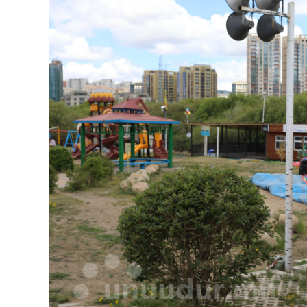
126-гийн НЭГ
Ертөнц
Спорт
Нийгэм
Бөх
Техник технологи
Сагсан бөмбөг
Шинжлэх ухаан
Хөлбөмбөг
Сонин хачин
Олимпын төрөл
Дэлхийн монгол
Тулааны спорт
Олимпын бус төр