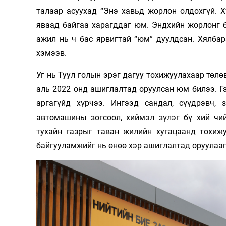
талаар асуухад “Энэ хавьд жорлон олдохгүй. Х
яваад байгаа харагддаг юм. Эндхийн жорлонг 
ажил нь ч бас ярвигтай “юм” дуулдсан. Хялба
хэмээв.
Уг нь Туул голын эрэг дагуу тохижуулахаар төл
аль 2022 онд ашиглалтад оруулсан юм билээ. Гэ
аргагүйд хүрчээ. Ингээд сандал, сүүдрэвч,
автомашины зогсоол, хиймэл зүлэг бү­ хий ч
тухайн газрыг таван жилийн хугацаанд тохижу
байгууламжийг нь өнөө хэр ашиглалтад оруулааг