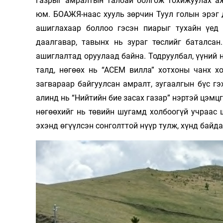
газрыг амралтын талбай болгож тохижуулах а
юм. БОАЖЯ-наас хууль зөрчин Туул голын эрэг 
ашиглахаар боллоо гэсэн пиарыг тухайн үед
даалгавар, тавынх нь зураг төслийг баталсан
ашиглалтад оруулаад байна. Тодруулбал, үүний н
талд, нөгөөх нь “АСЕМ вилла” хотхоны чанх х
загвараар байгуулсан амралт, зугаалгын бүс гэ
алинд нь “Нийтийн бие засах газар” нэртэй цэмц
нөгөөхийг нь төвийн шугамд холбоогүй учраас 
эхэнд өгүүлсэн сонголттой нүүр тулж, хүнд байд