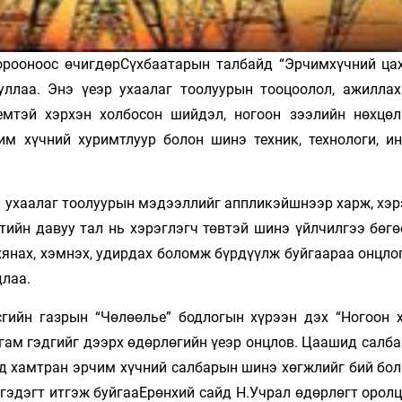
о­рооноос өчигдөрСүхбаатарын талбайд “Эрчимхүчний ца
ууллаа. Энэ үеэр ухаалаг тоолуурын тооцоолол, ажиллах
мтэй хэрхэн холбосон шийдэл, ногоон зээлийн нөхцөл
чим хүчний хуримтлуур болон шинэ техник, технологи, и
 ухаа­лаг тоолуурын мэдээллийг аппликэйшнээр харж, хэрэ
ийн давуу тал нь хэрэглэгч төвтэй шинэ үйлчилгээ бөгө
янах, хэмнэх, удирдах боломж бүрдүүлж буйгаараа онцлог
длаа.
ийн газ­рын “Чөлөөлье” бодлогын хүрээн дэх “Ногоон х
­гам гэд­гийг дээрх өдөрлөгийн үеэр онцлов. Цаашид салб
эд хамтран эрчим хүчний салбарын шинэ хөгжлийг бий бол
 гэдэгт итгэж буйгааЕрөнхий сайд Н.Учрал өдөрлөгт орол