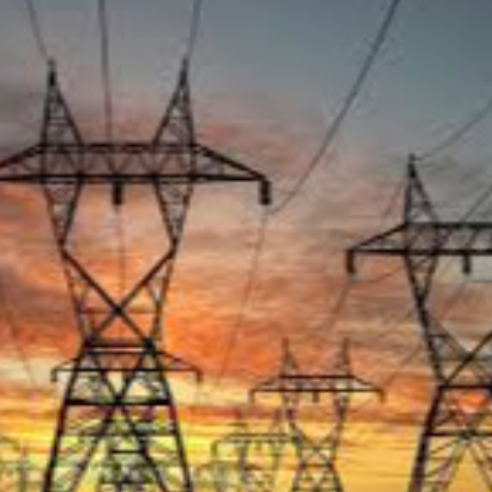
Ханш
Хэрэг з
Эрэлттэй мэдээ
Эрүүл м
Хууль ёс
Хүмүүс
Албаны 
Бусад
Life style
Ярилцл
Зөвлөгөө
Хоймор
Өнөөдрийн тухай
Уншигч-
өл