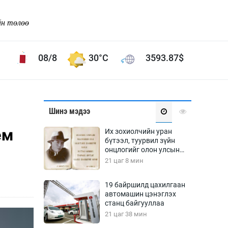
йн төлөө
08/8
30°C
3593.87
$
Соёл урлаг
Шинэ мэдээ
ой хөгжлийн зорилго -
Сонгодог урлаг
ем
Их зохиолчийн уран
Ардын урлаг
бүтээл, туурвил зүйн
онцлогийг олон улсын
Дүрслэх урлаг
судлаачид хэлэлцлээ
21 цаг 8 мин
Өв соёл
таг
Кино урлаг
19 байршилд цахилгаан
автомашин цэнэглэх
 орчин
Цирк
станц байгууллаа
ол
21 цаг 38 мин
Рок поп, хип хоп
энд