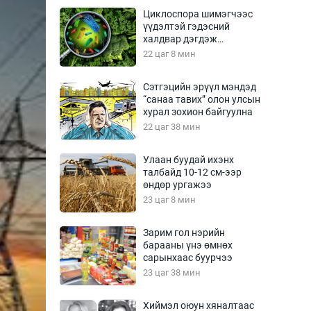
Урлагтай яриа
Циклоспора шимэгчээс
өрчил
үүдэлтэй гэдэсний
халдвар дэгдэж
энд-Эрхэм баян
болзошгүй
22 цаг 8 мин
Сэтгэцийн эрүүл мэндэд
“санаа тавих” олон улсын
хүний үг
хурал зохион байгуулна
22 цаг 38 мин
Улаан буудай ихэнх
талбайд 10-12 см-ээр
ага
Бусад
өндөр ургажээ
23 цаг 8 мин
Фото
сурвалжлагч
Видео
Зарим гол нэрийн
Инфографик
барааны үнэ өмнөх
сарынхаас буурчээ
Санал асуулга
23 цаг 38 мин
Хиймэл оюун хяналтаас