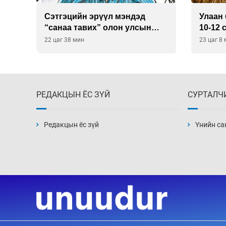
Сэтгэцийн эрүүл мэндэд
Улаан 
р
“санаа тавих” олон улсын
10-12 
хурал зохион байгуулна
22 цаг 38 мин
23 цаг 8
РЕДАКЦЫН ЁС ЗҮЙ
СУРТАЛЧ
Редакцын ёс зүй
Үнийн са