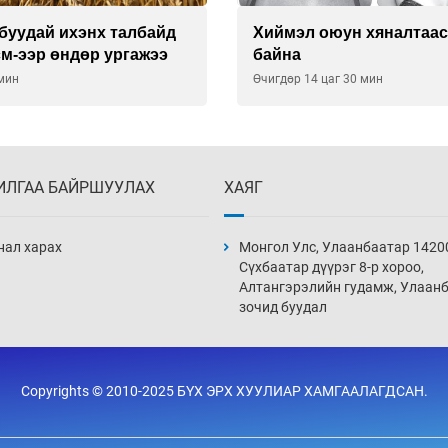
буудай ихэнх талбайд
Хиймэл оюун хяналтаас
см-ээр өндөр ургажээ
байна
 мин
Өчигдөр 14 цаг 30 мин
ИЛГАА БАЙРШУУЛАХ
ХАЯГ
нал харах
Монгол Улс, Улаанбаатар 1420
Сүхбаатар дүүрэг 8-р хороо,
Алтангэрэлийн гудамж, Улаан
зочид буудал
Copyrights © 2010-2025 БҮХ ЭРХ ХУУЛИАР ХАМГААЛАГДСАН.