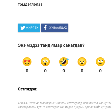
тэмдэглэлээ.
ЖИРГЭХ
ХУВААЛЦАХ
Энэ мэдээ танд ямар санагдав?
0
0
0
0
0
Сэтгэгдэл:
АНХААРУУЛГА: Уншигчдын бичсэн сэтгэгдэлд unuudur.mn хариуцла
хязгаарласан тул Та сэтгэгдэл бичихдээ бусдын эрх ашгийг хүндэтг