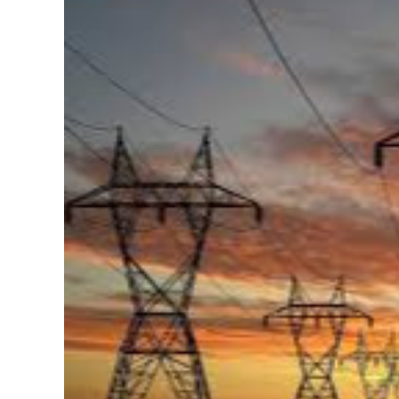
126-гийн НЭГ
Ертөнц
Спорт
Нийгэм
Бөх
Техник технологи
Сагсан бөмбөг
Шинжлэх ухаан
Хөлбөмбөг
Сонин хачин
Олимпын төрөл
Дэлхийн монгол
Тулааны спорт
Олимпын бус төр