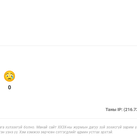
0
Таны IP: (216.7
га хүлээхгүй болно. Манай сайт ХХЗХ-ны журмын дагуу зүй зохисгүй зарим үг
эн үзнэ үү. Хэм хэмжээ зөрчсөн сэтгэгдлийг админ устгах эрхтэй.