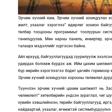
Олимп 2024
Эрчим хүчний яам, Эрчим хүчний зохицуулах х
жилт, ухаалаг хэрэглээ” өдөрлөг зохион байг
төлбөр тооцооны программыг тоолуурын систе
танилцуулав. Мөн нарны панель, инвертер, эр
талаарх мэдэллийг хүргэсэн байна.
Айл өрхүүд, байгууллагуудад суурилуулж эхэлсэн
удирдах боломж бүрдэх аж. Ийм цахим шилжилт
бүр өөрийн хэрэглээгээ бодит цагийн горимоор х
Эрчим хүчний зо­хи­цуулах хорооны төлөөлөл дур
Түүнчлэн эрчим хүчний цахим шилжилт нь Засг
чөлөөлөлт” хөтөлбөрийн үндсэн зураглал, чиг шу
хувийн хэвшлийнхэн, төрийн байгуул­лагууд, ирг
найдвартай, ухаалаг, өгөөжтэй систембүрдүүлнэ