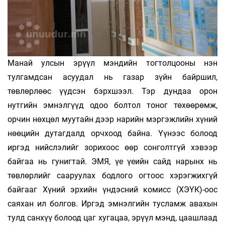
Манай улсын эрүүл мэндийн тогтолцооны нэн
тулгамдсан асуудал нь газар зүйн байршил,
төвлөрлөөс үүдсэн бэрхшээл. Тэр дундаа орон
нутгийн эмнэлгүүд одоо болтол тоног төхөөрөмж,
орчин нөхцөл муутайн дээр нарийн мэргэжлийн хүний
нөөцийн дутагдалд орчхоод байна. Үүнээс болоод
иргэд нийслэлийг зорихоос өөр сонголтгүй хэвээр
байгаа нь гунигтай. ЭМЯ, үе үеийн сайд нарынх нь
төвлөрлийг сааруулах бодлого огтоос хэрэгжихгүй
байгааг Хүний эрхийн үндэсний комисс (ХЭҮК)-оос
саяхан ил болгов. Иргэд эмнэлгийн тусламж авахын
тулд санхүү болоод цаг хугацаа, эрүүл мэнд, цаашлаад