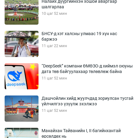
Налайх дүүргийнхэн хошой аваргаар
шалгарлаа
10 цаг 52 мин
БНСУ-д хэт халсны улмаас 19 хүн нас
баржээ
11 цаг 22 мин
“DeepSeek” компани ӨМӨЗО-д хиймэл оюуны
дата төв байгуулахаар төлөвлөж байна
11 цаг 52 мин
Дашчойлин хийд жуулчдад зориулсан тусгай
үйлчилгээ үзүүлж эхэлжээ
11 цаг 52 мин
Манайхан Тайванийн I, II багийнхантай
өрсөлдөх нь