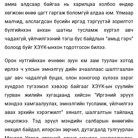
амиа алдсаар байгаа нь харилцаа холбоо өндөр
хөгжсөн өнөө цагт гаргаж боломгүй алдаа юм. Улмаар
малчид, алслагдсан бүсийн иргэд тэргүүтэй зорилтот
бүлгийнхэн анхан шатны тусламж хүртэл авч
чадахгүй, үйлчилгээний тэгш бус байдлын “амьд гэрч”
болоод буйг ХЭҮК-ынхон тодот­госон билээ.
Орон нутгийнхан өчнөөн зуун км зам туулан хотод
ирлээ ч улсын эмнэлгүү­ дийн ачааллаас шалтгаалан
цаг авч чадалгүй буцах, олон хоногоор хүлээх зэрэг
хүндрэл түгээмэл хэвээр байгааг ХЭҮК-ын сүүлийн
гурван жилийн хугацаанд хийсэн “Иргэний эрүүл
мэндээ хамгаалуулах, эмнэлгийн тусламж, үйлчилгээ
авах эрхийн хэрэгжилт” хяналт, шалгалтын тайланд
онцолжээ. Тэд эрүүл мэндийн салбарын өнөөгийн
нөхцөл байдал, илэрсэн зөрчил, дутагдалд тулгуурлан