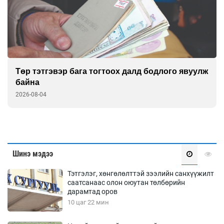
Төр тэтгэвэр бага тогтоох далд бодлого явуулж
байна
2026-08-04
Шинэ мэдээ
Тэтгэлэг, хөнгөлөлттэй зээлийн санхүүжилт
саатсанаас олон оюутан төлбөрийн
дарамтад оров
10 цаг 22 мин