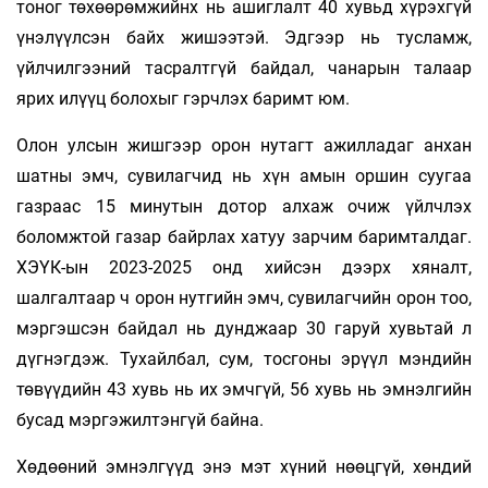
тоног төхөөрөмжийнх нь ашиглалт 40 хувьд хүрэхгүй
үнэлүүлсэн байх жишээтэй. Эдгээр нь тусламж,
үйлчилгээний тасралтгүй байдал, чанарын талаар
ярих илүүц болохыг гэрчлэх баримт юм.
Олон улсын жишгээр орон нутагт ажилладаг анхан
шатны эмч, сувилагчид нь хүн амын оршин суугаа
газраас 15 минутын дотор алхаж очиж үйлчлэх
боломжтой газар байрлах хатуу зарчим баримталдаг.
ХЭҮК-ын 2023-2025 онд хийсэн дээрх хяналт,
шалгалтаар ч орон нутгийн эмч, сувилагчийн орон тоо,
мэргэшсэн байдал нь дунджаар 30 гаруй хувьтай л
дүгнэгдэж. Тухайлбал, сум, тосгоны эрүүл мэндийн
төвүүдийн 43 хувь нь их эмчгүй, 56 хувь нь эмнэлгийн
бусад мэргэжилтэнгүй байна.
Хөдөөний эмнэлгүүд энэ мэт хүний нөөцгүй, хөндий