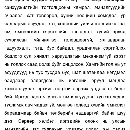
санхүүжилтийн тогтолцооны хямрал, эмнэлгүүдийн
ачаалал, хэт төвлөрөл, хүний нөөцийн хомсдол, ур
чадварын асуудал, хот, хөдөөний үйлчилгээний ялгаа,
эм, эмнэлгийн хэрэгслийн тасалдал, хүний эрхэд
суурилсан үйлчилгээ төлөвшөөгүй, ялгаварлан
гадуурхалт, тэгш бус байдал, урьдчилан сэргийлэх
бодлого сул, хяналт, хариуцлагын механизмгүй зэрэг
нь голлох саад болж буйг онцолсон. Хамгийн гол нь уг
асуудлууд нь тус тусдаа бус, шат шатандаа нэгдмэл
байдлаар алдагдсан нь иргэний эрүүл мэндээ
хамгаалуулах эрхийг ноцтой зөрчих үндэслэл болж
буй. Иргэд одоо ч улсын эмнэлгүүдээс хүссэн үедээ
тусламж авч чадахгүй, мөнгөө төлөөд хувийн эмнэлэг
бараадмаар байвч төлбөрийн чадваргүй байна шүү
дээ. Өөрөөр хэлбэл, иргэдийн олонх нь улсын
эмнэлгийн цаг сулрахыг, урвалж бодис, эм, тариа