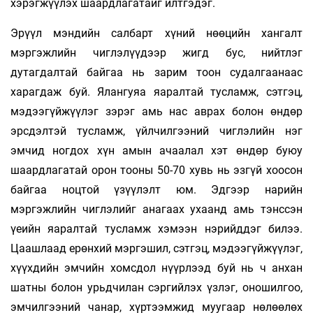
хэрэгжүүлэх шаардлагатайг илтгэдэг.
Эрүүл мэндийн салбарт хүний нөөцийн хангалт
мэргэжлийн чиглэлүүдээр жигд бус, нийтлэг
дутагдалтай байгаа нь зарим тоон судалгаанаас
харагдаж буй. Ялангуяа яаралтай тусламж, сэтгэц,
мэдээгүйжүүлэг зэрэг амь нас аврах болон өндөр
эрсдэлтэй тусламж, үйлчилгээний чиглэлийн нэг
эмчид ногдох хүн амын ачаалал хэт өндөр буюу
шаардлагатай орон тооны 50-70 хувь нь эзгүй хоосон
байгаа ноцтой үзүүлэлт юм. Эдгээр нарийн
мэргэжлийн чиглэлийг анагаах ухаанд амь тэнссэн
үеийн яаралтай тусламж хэмээн нэрийддэг билээ.
Цаашлаад ерөнхий мэргэшил, сэтгэц, мэдээгүйжүүлэг,
хүүхдийн эмчийн хомсдол нүүрлээд буй нь ч анхан
шатны болон урьдчилан сэргийлэх үзлэг, оношилгоо,
эмчилгээний чанар, хүртээмжид муугаар нөлөөлөх