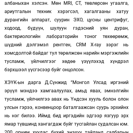
албаныхан хэлсэн. Мөн MRI, CT, төвлөрсөн угаалга,
ариутгалын техник хэрэгсэл, хагалгааны хатуу
дурангийн аппарат, суурин ЭХО, цусны центрифуг,
ходоод, бүдүүн, шулуун гэдэсний уян дуран,
бактериологийн лабораторийн тоног төхөөрөмж,
шүдний дэлгэмэл рентген, CRM X-ray зэрэг нь
хомсдолтой байдаг тул төрөлжсөн нарийн мэргэжлийн
тусламж, үйлчилгээг хөдөө үзүүлэхэд хүндрэл
бэрхшээл үүсгэсээр буйг онцолсон.
ХЭҮК-ын дарга Д.Сүнжид “Монгол Улсад иргэний
эрүүл мэндээ хамгаалуулах, амьд явах, эмнэлгийн
тусламж, үйлчилгээ авах нь Үндсэн хууль болон олон
улсын гэрээ, конвенцоор баталгаажсан суурь эрхийнх
нь нэг билээ. Иймд бид иргэдийн эдгээр язгуур эрх
ямар түвшинд хангагдаж буйг тусгайлан судалсан юм.
200 орчим хуудас бүхий энэхүү тайланд салбарын