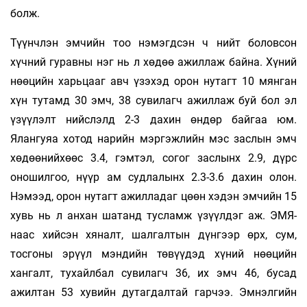
болж.
Түүнчлэн эмчийн тоо нэмэгдсэн ч нийт боловсон
хүчний гуравны нэг нь л хөдөө ажиллаж байна. Хүний
нөөцийн харьцааг авч үзэхэд орон нутагт 10 мянган
хүн тутамд 30 эмч, 38 сувилагч ажиллаж буй бол эл
үзүүлэлт нийслэлд 2-3 дахин өндөр байгаа юм.
Ялангуяа хотод нарийн мэргэжлийн мэс заслын эмч
хөдөөнийхөөс 3.4, гэмтэл, согог заслынх 2.9, дүрс
оношилгоо, нүүр ам судлалынх 2.3-3.6 дахин олон.
Нэмээд, орон нутагт ажилладаг цөөн хэдэн эмчийн 15
хувь нь л анхан шатанд тусламж үзүүлдэг аж. ЭМЯ-
наас хийсэн хяналт, шалгалтын дүнгээр өрх, сум,
тосгоны эрүүл мэндийн төвүүдэд хүний нөөцийн
хангалт, тухайлбал сувилагч 36, их эмч 46, бусад
ажилтан 53 хувийн дутагдалтай гарчээ. Эмнэлгийн