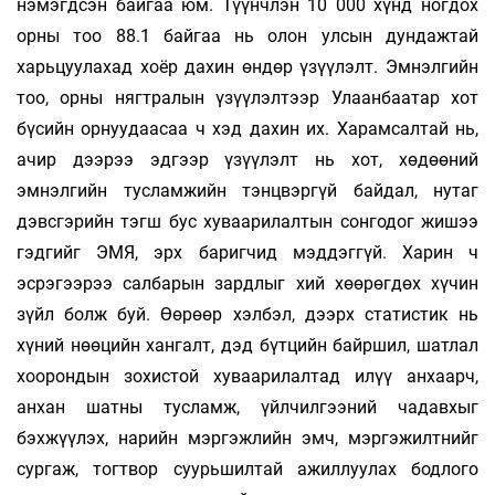
нэмэгдсэн байгаа юм. Түүнчлэн 10 000 хүнд ногдох
орны тоо 88.1 байгаа нь олон улсын дундажтай
харьцуулахад хоёр дахин өндөр үзүүлэлт. Эмнэлгийн
тоо, орны нягтралын үзүүлэлтээр Улаанбаатар хот
бүсийн орнуудаасаа ч хэд дахин их. Харамсалтай нь,
ачир дээрээ эдгээр үзүүлэлт нь хот, хөдөөний
эмнэлгийн тусламжийн тэнцвэргүй байдал, нутаг
дэвсгэрийн тэгш бус хуваарилалтын сонгодог жишээ
гэдгийг ЭМЯ, эрх баригчид мэддэггүй. Харин ч
эсрэгээрээ салбарын зардлыг хий хөөрөгдөх хүчин
зүйл болж буй. Өөрөөр хэлбэл, дээрх статистик нь
хүний нөөцийн хангалт, дэд бүтцийн байршил, шатлал
хоорондын зохистой хуваарилалтад илүү анхаарч,
анхан шатны тусламж, үйлчилгээний чадавхыг
бэхжүүлэх, нарийн мэргэжлийн эмч, мэргэжилтнийг
сургаж, тогтвор суурьшилтай ажиллуулах бодлого