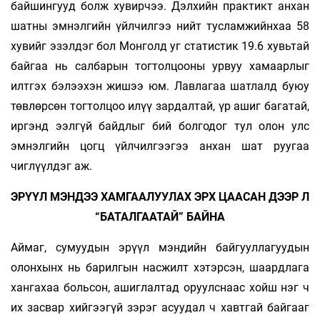
байшингууд болж хувирчээ. Дэлхийн практикт анхан
шатны эмнэлгийн үйлчилгээ нийт тусламжийнхаа 58
хувийг эзэлдэг бол Монголд уг статистик 19.6 хувьтай
байгаа нь салбарын тогтолцооны урвуу хамаарлыг
илтгэх бэлээхэн жишээ юм. Лавлагаа шатлалд буюу
төвлөрсөн тогтолцоо илүү зардалтай, үр ашиг багатай,
иргэнд ээлгүй байдлыг бий болгодог тул олон улс
эмнэлгийн цогц үйлчилгээгээ анхан шат руугаа
чиглүүлдэг аж.
ЭРҮҮЛ МЭНДЭЭ ХАМГААЛУУЛАХ ЭРХ ЦААСАН ДЭЭР Л
“БАТАЛГААТАЙ” БАЙНА
Аймаг, сумуудын эрүүл мэндийн байгууллагуудын
олонхынх нь барилгын насжилт хэтэрсэн, шаардлага
хангахаа больсон, ашиглалтад оруулснаас хойш нэг ч
их засвар хийгээгүй зэрэг асуудал ч хавтгай байгааг