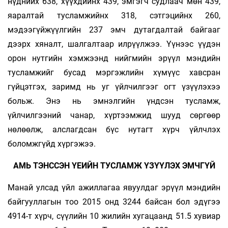
нүднийх 638, хүүхдийнх 439, эмгэгч судлаач мөн 439,
яаралтай тусламжийнх 318, сэтгэцийнх 260,
мэдээгүйжүүлгийн 237 эмч дутагдалтай байгааг
дээрх хяналт, шалгалтаар илрүүлжээ. Үүнээс үүдэн
орон нутгийн хэмжээнд нийгмийн эрүүл мэндийн
тусламжийг бусад мэргэжлийн хүмүүс хавсран
гүйцэтгэх, заримд нь уг үйлчилгээг огт үзүүлэхээ
больж. Энэ нь эмнэлгийн үндсэн тусламж,
үйлчилгээний чанар, хүртээмжид шууд сөргөөр
нөлөөлж, алслагдсан бүс нутагт хүрч үйлчлэх
боломжгүйд хүргэжээ.
АМЬ ТЭНССЭН ҮЕИЙН ТУСЛАМЖ ҮЗҮҮЛЭХ ЭМЧГҮЙ
Манай улсад үйл ажиллагаа явуулдаг эрүүл мэндийн
байгууллагын тоо 2015 онд 3244 байсан бол эдүгээ
4914-т хүрч, сүүлийн 10 жилийн хугацаанд 51.5 хувиар