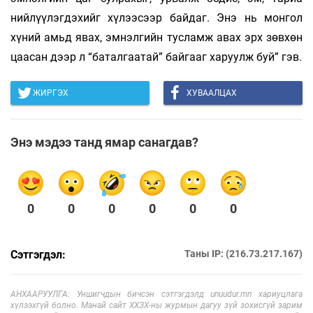
нийлүүлэгдэхийг хүлээсээр байдаг. Энэ нь монгол
хүний амьд явах, эмнэлгийн тусламж авах эрх зөвхөн
цаасан дээр л “баталгаатай” байгааг харуулж буй” гэв.
ЖИРГЭХ
ХУВААЛЦАХ
Энэ мэдээ танд ямар санагдав?
0
0
0
0
0
0
Сэтгэгдэл:
Таны IP: (216.73.217.167)
АНХААРУУЛГА: Уншигчдын бичсэн сэтгэгдэлд unuudur.mn хариуцлага
хүлээхгүй болно. Манай сайт ХХЗХ-ны журмын дагуу зүй зохисгүй зарим