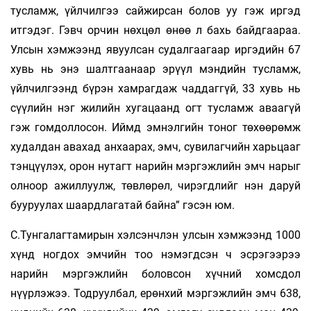
тусламж, үйлчилгээ сайжирсан болов уу гэж иргэд
итгэдэг. Гэвч орчин нөхцөл өнөө л бахь байдгаараа.
Улсын хэмжээнд явуулсан судалгаагаар иргэдийн 67
хувь нь энэ шалтгаанаар эрүүл мэндийн тусламж,
үйлчилгээнд бүрэн хамрагдаж чаддаггүй, 33 хувь нь
сүүлийн нэг жилийн хугацаанд огт тусламж аваагүй
гэж гомдоллосон. Иймд эмнэлгийн тоног төхөөрөмж
худалдан авахад анхаарах, эмч, сувилагчийн харьцааг
тэнцүүлэх, орон нутагт нарийн мэргэжлийн эмч нарыг
олноор ажиллуулж, төвлөрөл, чирэгдлийг нэн даруй
бууруулах шаардлагатай байна” гэсэн юм.
С.Тунгалагтамирын хэлсэнчлэн улсын хэмжээнд 1000
хүнд ногдох эмчийн тоо нэмэгдсэн ч эсрэгээрээ
нарийн мэргэжлийн боловсон хүчний хомсдол
нүүрлэжээ. Тодруулбал, ерөнхий мэргэжлийн эмч 638,