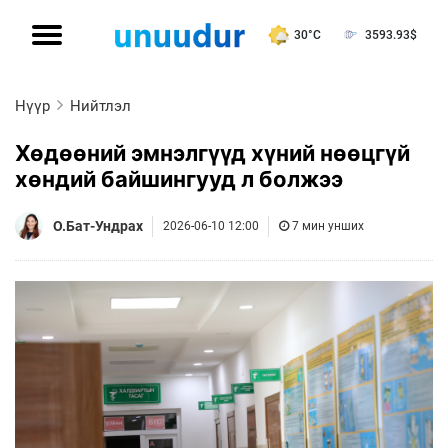
30°C
3593.93
$
Нүүр
Нийтлэл
Хөдөөний эмнэлгүүд хүний нөөцгүй
хөндий байшингууд л болжээ
О.Бат-Ундрах
2026-06-10 12:00
7 мин унших