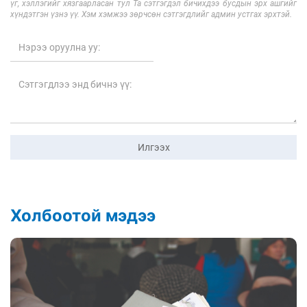
үг, хэллэгийг хязгаарласан тул Та сэтгэгдэл бичихдээ бусдын эрх ашгийг
хүндэтгэн үзнэ үү. Хэм хэмжээ зөрчсөн сэтгэгдлийг админ устгах эрхтэй.
Илгээх
Холбоотой мэдээ