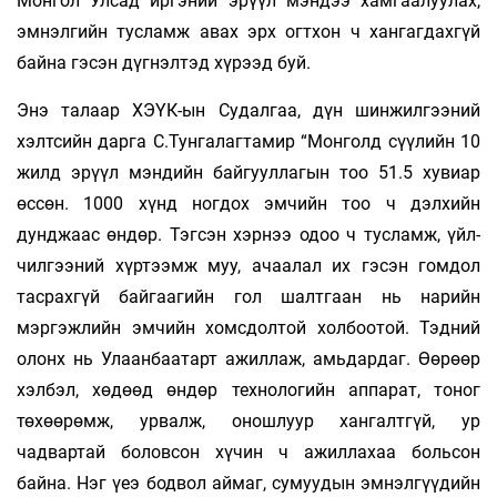
Монгол Улсад иргэний эрүүл мэндээ хамгаалуулах,
эмнэлгийн тусламж авах эрх огтхон ч хангагдахгүй
байна гэсэн дүгнэлтэд хүрээд буй.
Энэ талаар ХЭҮК-ын Судалгаа, дүн шинжилгээний
хэлтсийн дарга С.Тунгалагтамир “Монголд сүүлийн 10
жилд эрүүл мэндийн байгууллагын тоо 51.5 хувиар
өссөн. 1000 хүнд ногдох эмчийн тоо ч дэлхийн
дунджаас өндөр. Тэгсэн хэрнээ одоо ч тусламж, үйл­
чилгээний хүртээмж муу, ачаалал их гэсэн гомдол
тасрахгүй байгаагийн гол шалтгаан нь нарийн
мэргэжлийн эмчийн хомсдолтой холбоотой. Тэдний
олонх нь Улаанбаатарт ажиллаж, амьдардаг. Өөрөөр
хэлбэл, хөдөөд өндөр технологийн аппарат, тоног
төхөөрөмж, урвалж, оношлуур хангалтгүй, ур
чадвартай боловсон хүчин ч ажиллахаа больсон
байна. Нэг үеэ бодвол аймаг, сумуудын эмнэлгүүдийн