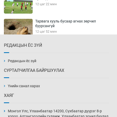
12 цаг 22 мин
Тарвага хууль бусаар агнах зөрчил
буурсангүй
12 цаг 52 мин
РЕДАКЦЫН ЁС ЗҮЙ
Х.Улам-Өрнөх байр урагшилж, долоод
жагсжээ
13 цаг 22 мин
Редакцын ёс зүй
СУРТАЛЧИЛГАА БАЙРШУУЛАХ
Ж.Лхагвабат өсвөр үеийнхний ДАШТ-ийг
дэнсэлнэ
Үнийн санал харах
13 цаг 52 мин
ХАЯГ
Иран тэсэж үлдсэн ч удаан хугацаанд хүнд
үеийг туулна
Монгол Улс, Улаанбаатар 14200, Сүхбаатар дүүрэг 8-р
14 цаг 22 мин
хороо, Алтангэрэлийн гудамж, Улаанбаатар зочид буудал