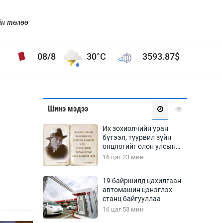
йн төлөө
08/8
30°C
3593.87
$
Соёл урлаг
Шинэ мэдээ
ой хөгжлийн зорилго -
Сонгодог урлаг
Их зохиолчийн уран
Ардын урлаг
бүтээл, туурвил зүйн
онцлогийг олон улсын
Дүрслэх урлаг
судлаачид хэлэлцлээ
16 цаг 23 мин
Өв соёл
таг
Кино урлаг
19 байршилд цахилгаан
автомашин цэнэглэх
 орчин
Цирк
станц байгууллаа
ол
16 цаг 53 мин
Рок поп, хип хоп
энд