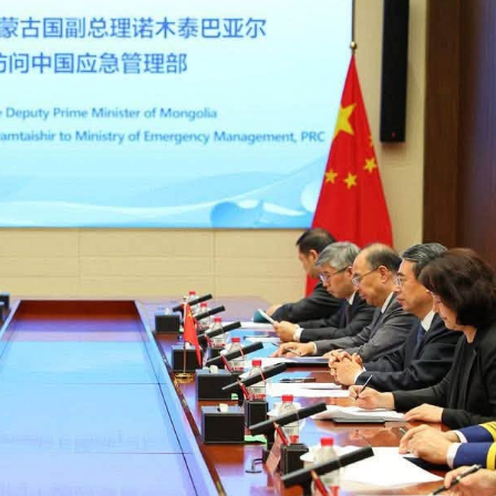
Ханш
Хэрэг з
Эрэлттэй мэдээ
Эрүүл м
Хууль ёс
Хүмүүс
Албаны 
Бусад
Life style
Ярилцл
Зөвлөгөө
Хоймор
Өнөөдрийн тухай
Уншигч-
өл