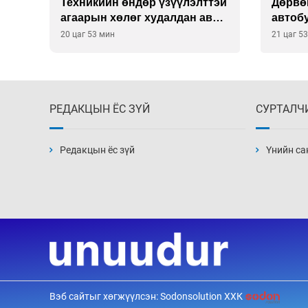
рч
Техникийн өндөр үзүүлэлттэй
Дөрвө
агаарын хөлөг худалдан авах
автобу
хүсэлтээ уламжлав
гэв
20 цаг 53 мин
21 цаг 5
РЕДАКЦЫН ЁС ЗҮЙ
СУРТАЛЧ
Редакцын ёс зүй
Үнийн са
Вэб сайтыг хөгжүүлсэн: Sodonsolution ХХК