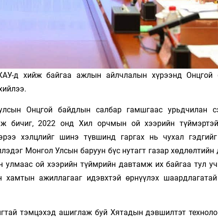
АУ-д хийж байгаа ажлын айлчлалын хүрээнд Онцгой
хийлээ.
улсын Онцгой байдлын салбар гамшгаас урьдчилан с
мж бичиг, 2022 онд Хил орчмын ой хээрийн түймэртэ
гэрээ хэлцлийг шинэ түвшинд гаргах нь чухал гэдгийг
ллэдэг Монгол Улсын баруун бүс нутагт газар хөдлөлтийн
н улмаас ой хээрийн түймрийн давтамж их байгаа тул уч
н хамтын ажиллагааг идэвхтэй өрнүүлэх шаардлагатай
игтай тэмцэхэд ашиглаж буй Хятадын дэвшилтэт технолог