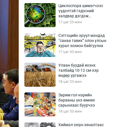
Урлагтай яриа
Циклоспора шимэгчээс
өрчил
үүдэлтэй гэдэсний
халдвар дэгдэж
энд-Эрхэм баян
болзошгүй
17 цаг 23 мин
Сэтгэцийн эрүүл мэндэд
“санаа тавих” олон улсын
хүний үг
хурал зохион байгуулна
17 цаг 53 мин
Улаан буудай ихэнх
талбайд 10-12 см-ээр
ага
Бусад
өндөр ургажээ
18 цаг 23 мин
Фото
сурвалжлагч
Видео
Зарим гол нэрийн
Инфографик
барааны үнэ өмнөх
сарынхаас буурчээ
Санал асуулга
18 цаг 53 мин
Хиймэл оюун хяналтаас