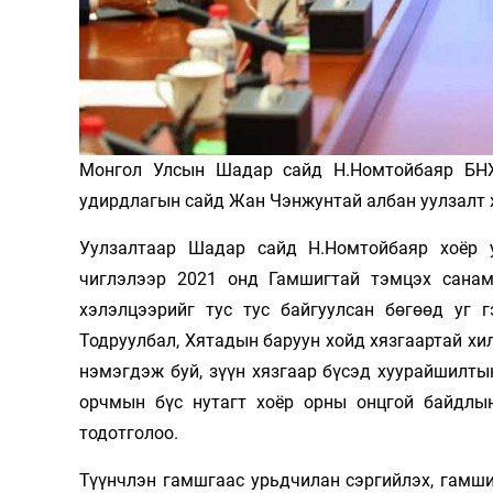
Олимп 2024
Монгол Улсын Шадар сайд Н.Номтойбаяр БНХ
удирдлагын сайд Жан Чэнжунтай албан уулзалт 
Уулзалтаар Шадар сайд Н.Номтойбаяр хоёр 
чиглэлээр 2021 онд Гамшигтай тэмцэх сана
хэлэлцээрийг тус тус байгуулсан бөгөөд уг 
Тодруулбал, Хятадын баруун хойд хязгаартай хи
нэмэгдэж буй, зүүн хязгаар бүсэд хуурайшилты
орчмын бүс нутагт хоёр орны онцгой байдлы
тодотголоо.
Түүнчлэн гамшгаас урьдчилан сэргийлэх, гамш