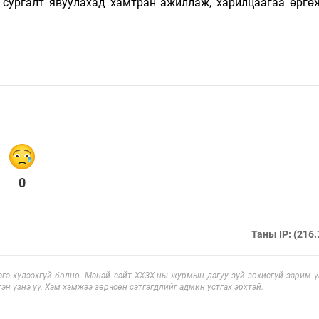
, сургалт явуулахад хамтран ажиллаж, харилцаагаа өргө
0
Таны IP: (216.
га хүлээхгүй болно. Манай сайт ХХЗХ-ны журмын дагуу зүй зохисгүй зарим үг
эн үзнэ үү. Хэм хэмжээ зөрчсөн сэтгэгдлийг админ устгах эрхтэй.