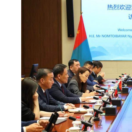
126-гийн НЭГ
Ертөнц
Спорт
Нийгэм
Бөх
Техник технологи
Сагсан бөмбөг
Шинжлэх ухаан
Хөлбөмбөг
Сонин хачин
Олимпын төрөл
Дэлхийн монгол
Тулааны спорт
Олимпын бус төр