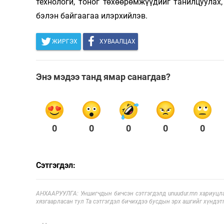
технологи, тоног төхөөрөмжүүдийг танилцуулах
бэлэн байгаагаа илэрхийлэв.
ЖИРГЭХ
ХУВААЛЦАХ
Энэ мэдээ танд ямар санагдав?
0
0
0
0
0
Сэтгэгдэл:
АНХААРУУЛГА: Уншигчдын бичсэн сэтгэгдэлд unuudur.mn хариуцла
хязгаарласан тул Та сэтгэгдэл бичихдээ бусдын эрх ашгийг хүндэтг