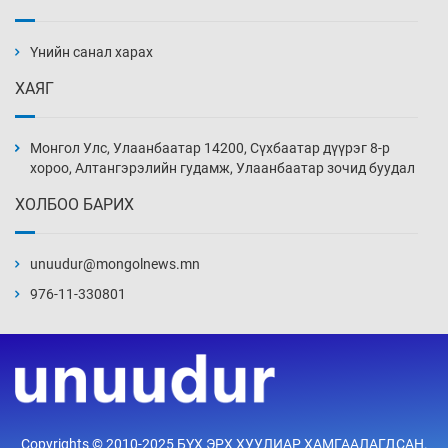
19 байршилд цахилгаан автомашин
цэнэглэх станц байгууллаа
Үнийн санал харах
2026-08-07
ХАЯГ
Циклоспора шимэгчээс үүдэлтэй гэдэсний
халдвар дэгдэж болзошгүй
Монгол Улс, Улаанбаатар 14200, Сүхбаатар дүүрэг 8-р
2026-08-07
хороо, Алтангэрэлийн гудамж, Улаанбаатар зочид буудал
ХОЛБОО БАРИХ
Сэтгэцийн эрүүл мэндэд “санаа тавих” олон
улсын хурал зохион байгуулна
unuudur@mongolnews.mn
2026-08-07
976-11-330801
Улаан буудай ихэнх талбайд 10-12 см-ээр
өндөр ургажээ
2026-08-07
Зарим гол нэрийн барааны үнэ өмнөх
Copyrights © 2010-2025 БҮХ ЭРХ ХУУЛИАР ХАМГААЛАГДСАН.