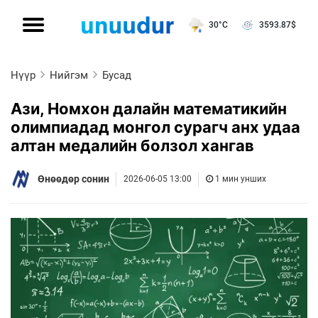
30°C
3593.87
$
Нүүр
Нийгэм
Бусад
Ази, Номхон далайн математикийн
олимпиадад монгол сурагч анх удаа
алтан медалийн болзол хангав
Өнөөдөр сонин
2026-06-05 13:00
1 мин унших