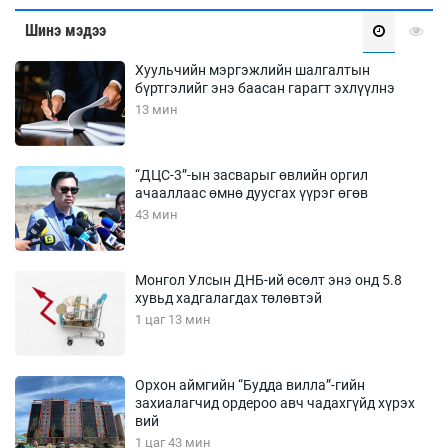
Шинэ мэдээ
Хуульчийн мэргэжлийн шалгалтын
бүртгэлийг энэ баасан гарагт эхлүүлнэ
13 мин
“ДЦС-3”-ын засварыг өвлийн оргил
ачааллаас өмнө дуусгах үүрэг өгөв
43 мин
Монгол Улсын ДНБ-ий өсөлт энэ онд 5.8
хувьд хадгалагдах төлөвтэй
1 цаг 13 мин
Орхон аймгийн “Будда вилла”-гийн
захиалагчид ордероо авч чадахгүйд хүрэх
вий
1 цаг 43 мин