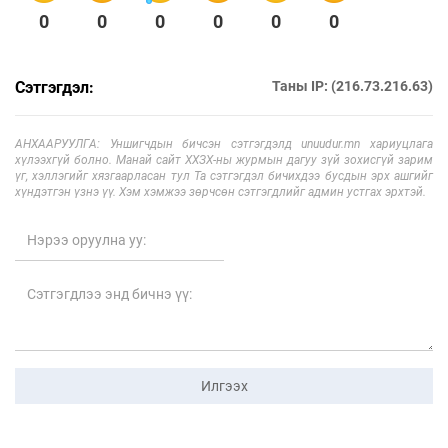
0
0
0
0
0
0
Сэтгэгдэл:
Таны IP: (216.73.216.63)
АНХААРУУЛГА: Уншигчдын бичсэн сэтгэгдэлд unuudur.mn хариуцлага
хүлээхгүй болно. Манай сайт ХХЗХ-ны журмын дагуу зүй зохисгүй зарим
үг, хэллэгийг хязгаарласан тул Та сэтгэгдэл бичихдээ бусдын эрх ашгийг
хүндэтгэн үзнэ үү. Хэм хэмжээ зөрчсөн сэтгэгдлийг админ устгах эрхтэй.
Илгээх