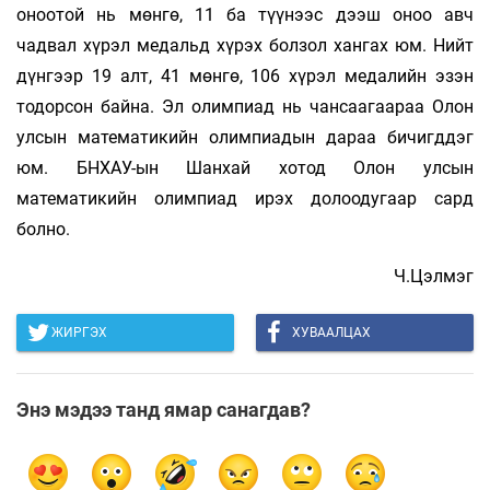
оноотой нь мөнгө, 11 ба түүнээс дээш оноо авч
чадвал хүрэл медальд хүрэх болзол хангах юм. Нийт
дүнгээр 19 алт, 41 мөнгө, 106 хүрэл медалийн эзэн
тодорсон бай­на. Эл олимпиад нь чансаагаараа Олон
улсын математикийн олимпиадын дараа бичигддэг
юм. БНХАУ-ын Шанхай хотод Олон улсын
математикийн олимпиад ирэх долоодугаар сард
болно.
Ч.Цэлмэг
ЖИРГЭХ
ХУВААЛЦАХ
Энэ мэдээ танд ямар санагдав?