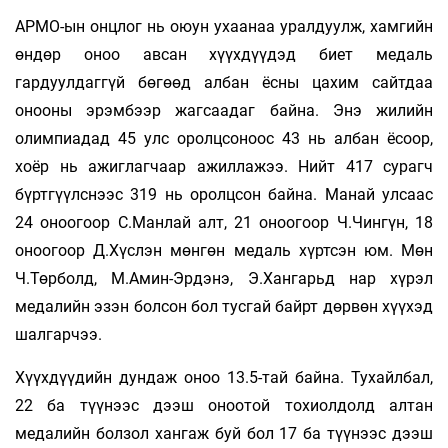
АРМО-ын онцлог нь оюун ухаанаа уралдуулж, хамгийн
өндөр оноо авсан хүүхдүүдэд биет медаль
гардуулдаггүй бөгөөд албан ёсны цахим сайтдаа
онооны эрэмбээр жагсаадаг байна. Энэ жилийн
олимпиадад 45 улс оролцсоноос 43 нь албан ёсоор,
хоёр нь ажиглагчаар ажиллажээ. Нийт 417 сурагч
бүртгүүлснээс 319 нь оролцсон байна. Манай улсаас
24 оноогоор С.Манлай алт, 21 оноогоор Ч.Чингүн, 18
оноогоор Д.Хүслэн мөнгөн медаль хүртсэн юм. Мөн
Ч.Төрболд, М.Амин-Эрдэнэ, Э.Хангарьд нар хүрэл
медалийн эзэн болсон бол тусгай байрт дөрвөн хүүхэд
шалгарчээ.
Хүүхдүүдийн дундаж оноо 13.5-тай байна. Тухайлбал,
22 ба түүнээс дээш оноотой тохиолдолд алтан
медалийн болзол хангаж буй бол 17 ба түүнээс дээш