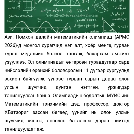
Ази, Номхон далайн математикийн олимпиад (APMO
2026)-д монгол сурагчид нэг алт, хоёр мөнгө, гурван
хүрэл медалийн болзол хангаж, бахархам амжилт
үзүүллээ. Эл олимпиадыг өнгөрсөн гуравдугаар сард
нийслэлийн ерөнхий боловсролын 11 дүгээр сургуульд
зохион байгуулж, үүнээс гурван сарын дараа олон
улсын шүүгчид дүнгээ нэгтгэн, уржигдар
танилцуулсан байна. Олимпиадын бодолтын МУИС-ийн
Математикийн тэнхимийн дэд профессор, доктор
У.Батзориг зассан бөгөөд үүнийг нь олон улсын
шүүгчид хянаж, эцэслэн баталсны дараа нийтэд
танилцуулдаг аж.