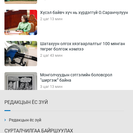
Хүсэл байвч хүч нь хүрдэггүй О.Саранчулуун
2 цаг 13 мин
Шатахуун олгох хязгаарлалтыг 100 мянган
төгрөг болгож нэмлээ
2 цаг 43 мин
Монголчуудын сэтгэлийн боловсрол
“ширгэж” байна
3 цаг 13 мин
РЕДАКЦЫН ЁС ЗҮЙ
Их зохиолчийн уран бүтээл, туурвил зүйн
онцлогийг олон улсын судлаачид хэлэлцлээ
2026-08-07
Редакцын ёс зүй
СУРТАЛЧИЛГАА БАЙРШУУЛАХ