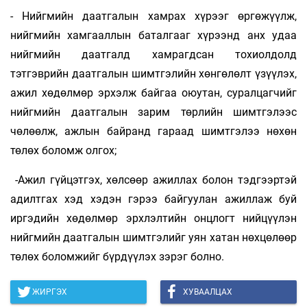
- Нийгмийн даатгалын хамрах хүрээг өргөжүүлж,
нийгмийн хамгааллын баталгааг хүрээнд анх удаа
нийгмийн даатгалд хамрагдсан тохиолдолд
тэтгэврийн даатгалын шимтгэлийн хөнгөлөлт үзүүлэх,
ажил хөдөлмөр эрхэлж байгаа оюутан, суралцагчийг
нийгмийн даатгалын зарим төрлийн шимтгэлээс
чөлөөлж, ажлын байранд гараад шимтгэлээ нөхөн
төлөх боломж олгох;
-Ажил гүйцэтгэх, хөлсөөр ажиллах болон тэдгээртэй
адилтгах хэд хэдэн гэрээ байгуулан ажиллаж буй
иргэдийн хөдөлмөр эрхлэлтийн онцлогт нийцүүлэн
нийгмийн даатгалын шимтгэлийг уян хатан нөхцөлөөр
төлөх боломжийг бүрдүүлэх зэрэг болно.
ЖИРГЭХ
ХУВААЛЦАХ