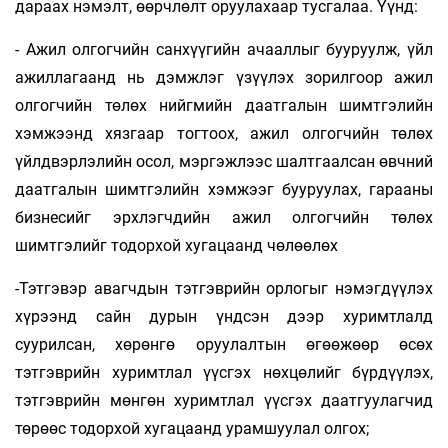
дараах нэмэлт, өөрчлөлт оруулахаар тусгалаа. Үүнд:
- Ажил олгогчийн санхүүгийн ачааллыг бууруулж, үйл
ажиллагаанд нь дэмжлэг үзүүлэх зорилгоор ажил
олгогчийн төлөх нийгмийн даатгалын шимтгэлийн
хэмжээнд хязгаар тогтоох, ажил олгогчийн төлөх
үйлдвэрлэлийн осол, мэргэжлээс шалтгаалсан өвчний
даатгалын шимтгэлийн хэмжээг бууруулах, гарааны
бизнесийг эрхлэгчдийн ажил олгогчийн төлөх
шимтгэлийг тодорхой хугацаанд чөлөөлөх
-Тэтгэвэр авагчдын тэтгэврийн орлогыг нэмэгдүүлэх
хүрээнд сайн дурын үндсэн дээр хуримтлалд
суурилсан, хөрөнгө оруулалтын өгөөжөөр өсөх
тэтгэврийн хуримтлал үүсгэх нөхцөлийг бүрдүүлэх,
тэтгэврийн мөнгөн хуримтлал үүсгэх даатгуулагчид
төрөөс тодорхой хугацаанд урамшуулал олгох;