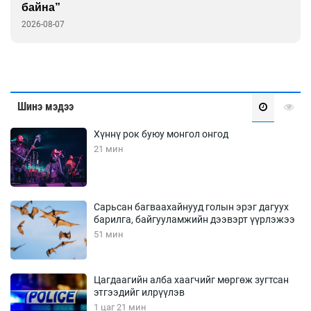
2026-08-03
Шинэ мэдээ
Хүннү рок буюу монгол онгод
21 мин
Сарьсан багваахайнууд голын эрэг дагуух
барилга, байгууламжийн дээвэрт үүрлэжээ
51 мин
Цагдаагийн алба хаагчийг мөргөж зугтсан
этгээдийг илрүүлэв
1 цаг 21 мин