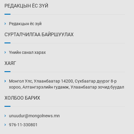
РЕДАКЦЫН ЁС ЗҮЙ
Монгол Улсын ДНБ-ий өсөлт энэ онд 5.8
хувьд хадгалагдах төлөвтэй
3 цаг 21 мин
Редакцын ёс зүй
СУРТАЛЧИЛГАА БАЙРШУУЛАХ
Орхон аймгийн “Будда вилла”-гийн
захиалагчид ордероо авч чадахгүйд хүрэх
вий
Үнийн санал харах
3 цаг 51 мин
ХАЯГ
Хүсэл байвч хүч нь хүрдэггүй О.Саранчулуун
4 цаг 21 мин
Монгол Улс, Улаанбаатар 14200, Сүхбаатар дүүрэг 8-р
хороо, Алтангэрэлийн гудамж, Улаанбаатар зочид буудал
ХОЛБОО БАРИХ
Шатахуун олгох хязгаарлалтыг 100 мянган
төгрөг болгож нэмлээ
unuudur@mongolnews.mn
4 цаг 51 мин
976-11-330801