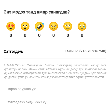
Энэ мэдээ танд ямар санагдав?
0
0
0
0
0
0
Сэтгэгдэл:
Таны IP: (216.73.216.240)
АНХААРУУЛГА: Уншигчдын бичсэн сэтгэгдэлд unuudur.mn хариуцлага
хүлээхгүй болно. Манай сайт ХХЗХ-ны журмын дагуу зүй зохисгүй зарим
үг, хэллэгийг хязгаарласан тул Та сэтгэгдэл бичихдээ бусдын эрх ашгийг
хүндэтгэн үзнэ үү. Хэм хэмжээ зөрчсөн сэтгэгдлийг админ устгах эрхтэй.