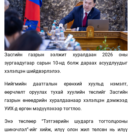
Засгийн газрын ээлжит хуралдаан 2026 оны
зургаадугаар сарын 10-нд болж дараах асуудлуудыг
хэлэлцэн шийдвэрлэлээ.
Нийгмийн даатгалын ерөнхий хуульд нэмэлт,
өөрчлөлт оруулах тухай хуулийн төслийг Засгийн
газрын өнөөдрийн хуралдаанаар хэлэлцэн дэмжээд
УИХ-д өргөн мэдүүлэхээр тогтлоо.
Энэ төслөөр “Тэтгэврийн шударга тогтолцооны
шинэчлэл”-ийг хийж, илүү олон жил төлсөн нь илүү