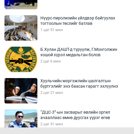
Нүүрс-пиролизийн үйлдвэр байгуулах
тогтоолын төслийг батлав
1 цаг 51 мин
Б.Хулан ДАШТ-д түрүүлж, Г.Монголжин
хошой хүрэл медальтан болов
2 цаг 6 мин
Хуульчийн мэргэжлийн шалгалтын
бүртгэлийг энэ баасан гарагт эхлүүлнэ
2 цаг 21 мин
“ДЦС-3”-ын засварыг өвлийн оргил
ачааллаас өмнө дуусгах үүрэг өгөв
2 цаг 51 мин