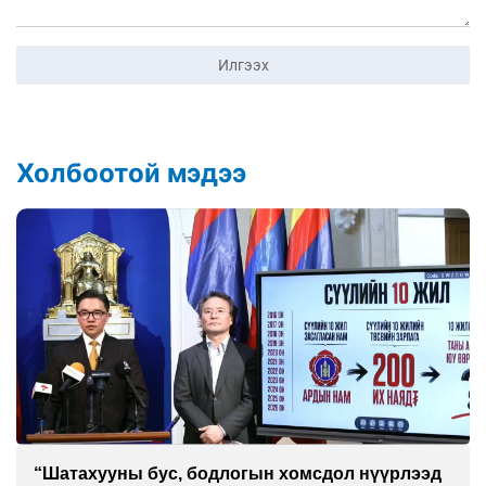
Илгээх
Холбоотой мэдээ
Намын буянд амаа тосодсон Ц.Сандаг-Очир