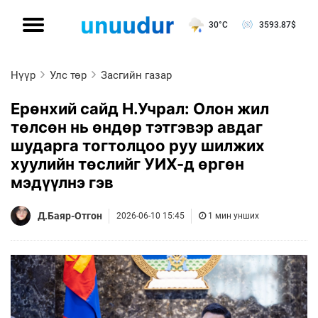
30°C
3593.87
$
Нүүр
Улс төр
Засгийн газар
Ерөнхий сайд Н.Учрал: Олон жил
төлсөн нь өндөр тэтгэвэр авдаг
шударга тогтолцоо руу шилжих
хуулийн төслийг УИХ-д өргөн
мэдүүлнэ гэв
Д.Баяр-Отгон
2026-06-10 15:45
1 мин унших