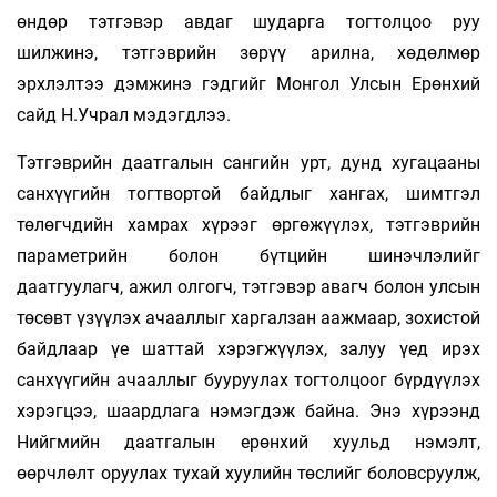
өндөр тэтгэвэр авдаг шударга тогтолцоо руу
шилжинэ, тэтгэврийн зөрүү арилна, хөдөлмөр
эрхлэлтээ дэмжинэ гэдгийг Монгол Улсын Ерөнхий
сайд Н.Учрал мэдэгдлээ.
Тэтгэврийн даатгалын сангийн урт, дунд хугацааны
санхүүгийн тогтвортой байдлыг хангах, шимтгэл
төлөгчдийн хамрах хүрээг өргөжүүлэх, тэтгэврийн
параметрийн болон бүтцийн шинэчлэлийг
даатгуулагч, ажил олгогч, тэтгэвэр авагч болон улсын
төсөвт үзүүлэх ачааллыг харгалзан аажмаар, зохистой
байдлаар үе шаттай хэрэгжүүлэх, залуу үед ирэх
санхүүгийн ачааллыг бууруулах тогтолцоог бүрдүүлэх
хэрэгцээ, шаардлага нэмэгдэж байна. Энэ хүрээнд
Нийгмийн даатгалын ерөнхий хуульд нэмэлт,
өөрчлөлт оруулах тухай хуулийн төслийг боловсруулж,