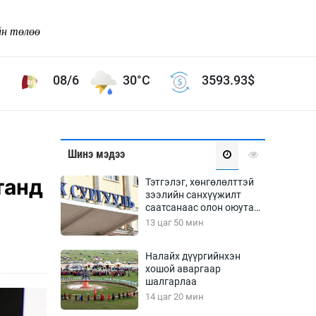
йн төлөө
08/6
30°C
3593.93
$
Соёл урлаг
Шинэ мэдээ
ой хөгжлийн зорилго -
Сонгодог урлаг
танд
Тэтгэлэг, хөнгөлөлттэй
Ардын урлаг
зээлийн санхүүжилт
саатсанаас олон оюутан
Дүрслэх урлаг
төлбөрийн дарамтад
13 цаг 50 мин
Өв соёл
оров
таг
Кино урлаг
Налайх дүүргийнхэн
хошой аваргаар
 орчин
Цирк
шалгарлаа
ол
14 цаг 20 мин
Рок поп, хип хоп
энд