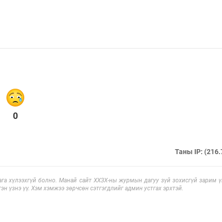
0
Таны IP: (216.
га хүлээхгүй болно. Манай сайт ХХЗХ-ны журмын дагуу зүй зохисгүй зарим үг
эн үзнэ үү. Хэм хэмжээ зөрчсөн сэтгэгдлийг админ устгах эрхтэй.