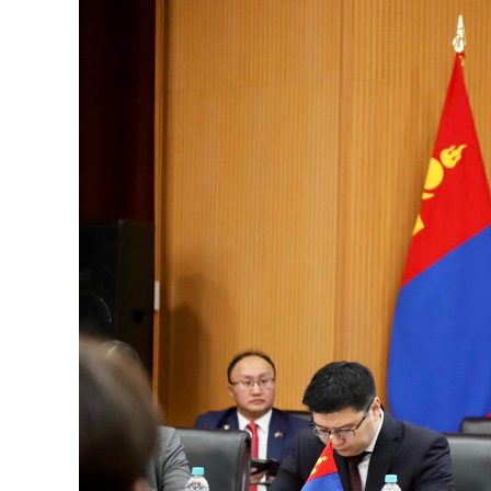
126-гийн НЭГ
Ертөнц
Спорт
Нийгэм
Бөх
Техник технологи
Сагсан бөмбөг
Шинжлэх ухаан
Хөлбөмбөг
Сонин хачин
Олимпын төрөл
Дэлхийн монгол
Тулааны спорт
Олимпын бус төр