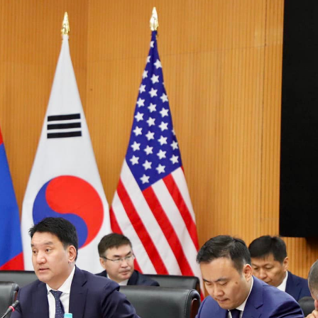
Ханш
Хэрэг з
Эрэлттэй мэдээ
Эрүүл м
Хууль ёс
Хүмүүс
Албаны 
Бусад
Life style
Ярилцл
Зөвлөгөө
Хоймор
Өнөөдрийн тухай
Уншигч-
өл