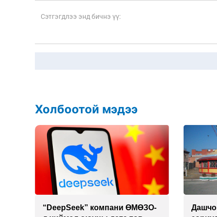
Холбоотой мэдээ
 19
“DeepSeek” компани ӨМӨЗО-
Дашчо