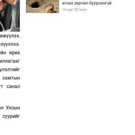
агнах зөрчил буурсангүй
16 цаг 20 мин
Х.Улам-Өрнөх байр
урагшилж, долоод
өжүүлэх,
жагсжээ
лүүллээ.
16 цаг 50 мин
ийн яриа
иллагааг
Ж.Лхагвабат өсвөр
үеийнхний ДАШТ-ийг
үлэлтийг
дэнсэлнэ
н хамтын
17 цаг 20 мин
гт санал
Иран тэсэж үлдсэн ч
удаан хугацаанд хүнд
үеийг туулна
ол Улсын
17 цаг 50 мин
 суурийг
Боловсролын зээлийн
сангаар гадаадад