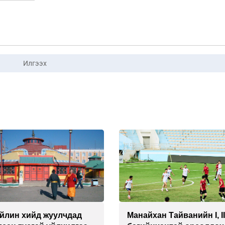
Илгээх
йлин хийд жуулчдад
Манайхан Тайванийн I, I