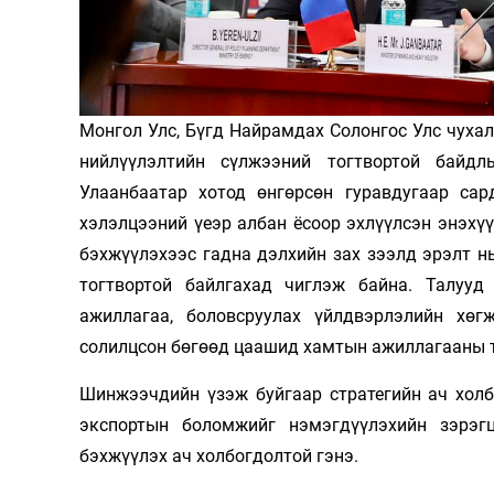
Олимп 2024
Монгол Улс, Бүгд Найрамдах Солонгос Улс чуха
нийлүүлэлтийн сүлжээний тогтвортой байдл
Улаанбаатар хотод өнгөрсөн гуравдугаар са
хэлэлцээний үеэр албан ёсоор эхлүүлсэн энэхү
бэхжүүлэхээс гадна дэлхийн зах зээлд эрэлт н
тогтвортой байлгахад чиглэж байна. Талууд
ажиллагаа, боловсруулах үйлдвэрлэлийн хө
солилцсон бөгөөд цаашид хамтын ажиллагааны т
Шинжээчдийн үзэж буйгаар стратегийн ач хол
экспортын боломжийг нэмэгдүүлэхийн зэрэг
бэхжүүлэх ач холбогдолтой гэнэ.