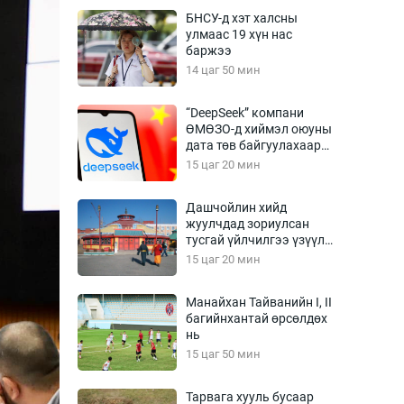
Урлагтай яриа
БНСУ-д хэт халсны
өрчил
улмаас 19 хүн нас
баржээ
энд-Эрхэм баян
14 цаг 50 мин
“DeepSeek” компани
ӨМӨЗО-д хиймэл оюуны
хүний үг
дата төв байгуулахаар
төлөвлөж байна
15 цаг 20 мин
Дашчойлин хийд
жуулчдад зориулсан
ага
Бусад
тусгай үйлчилгээ үзүүлж
эхэлжээ
15 цаг 20 мин
Фото
сурвалжлагч
Видео
Манайхан Тайванийн I, II
Инфографик
багийнхантай өрсөлдөх
нь
Санал асуулга
15 цаг 50 мин
Тарвага хууль бусаар