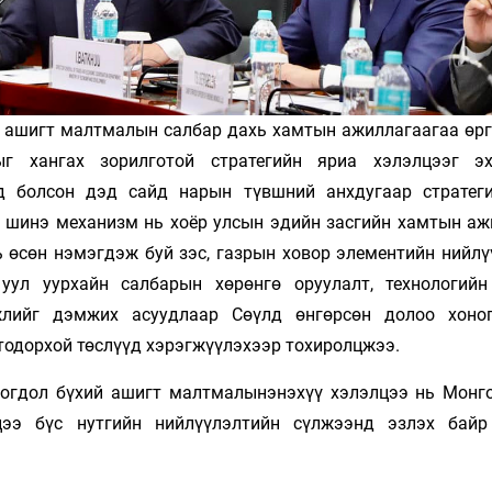
л ашигт малтмалын салбар дахь хамтын ажиллагаагаа өрг
ыг хангах зорилготой стратегийн яриа хэлэлцээг эх
рд болсон дэд сайд нарын түвшний анхдугаар стратег
ү шинэ механизм нь хоёр улсын эдийн засгийн хамтын аж
ь өсөн нэмэгдэж буй зэс, газрын ховор элементийн нийлү
 уул уурхайн салбарын хөрөнгө оруулалт, технологий
гжлийг дэмжих асуудлаар Сөүлд өнгөрсөн долоо хоно
одорхой төслүүд хэрэгжүүлэхээр тохиролцжээ.
богдол бүхий ашигт малтмалынэнэхүү хэлэлцээ нь Монг
цээ бүс нутгийн нийлүүлэлтийн сүлжээнд эзлэх байр