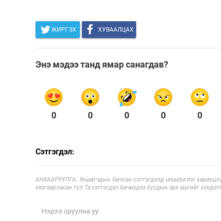
ЖИРГЭХ
ХУВААЛЦАХ
Энэ мэдээ танд ямар санагдав?
0
0
0
0
0
Сэтгэгдэл:
АНХААРУУЛГА: Уншигчдын бичсэн сэтгэгдэлд unuudur.mn хариуцла
хязгаарласан тул Та сэтгэгдэл бичихдээ бусдын эрх ашгийг хүндэтг