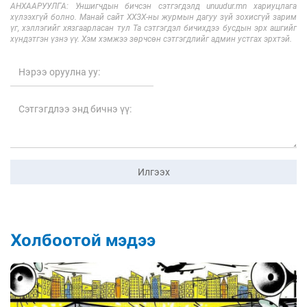
АНХААРУУЛГА: Уншигчдын бичсэн сэтгэгдэлд unuudur.mn хариуцлага
хүлээхгүй болно. Манай сайт ХХЗХ-ны журмын дагуу зүй зохисгүй зарим
үг, хэллэгийг хязгаарласан тул Та сэтгэгдэл бичихдээ бусдын эрх ашгийг
хүндэтгэн үзнэ үү. Хэм хэмжээ зөрчсөн сэтгэгдлийг админ устгах эрхтэй.
Илгээх
Холбоотой мэдээ