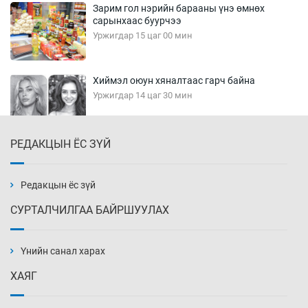
Зарим гол нэрийн барааны үнэ өмнөх
сарынхаас буурчээ
Уржигдар 15 цаг 00 мин
Хиймэл оюун хяналтаас гарч байна
Уржигдар 14 цаг 30 мин
РЕДАКЦЫН ЁС ЗҮЙ
Эмэгтэйчүүд Бээжин, эрэгтэйчүүд Японд
бэлтгэл базаахаар хилийн дээс алхлаа
Уржигдар 14 цаг 00 мин
Редакцын ёс зүй
СУРТАЛЧИЛГАА БАЙРШУУЛАХ
АНУ-ын Цэргийн кибер командлалаын
ажилтнууд амиа хорлох явдал эрс
нэмэгджээ
Үнийн санал харах
Уржигдар 13 цаг 52 мин
ХАЯГ
Монголын шигшээ Хонконгийн багийг ялж,