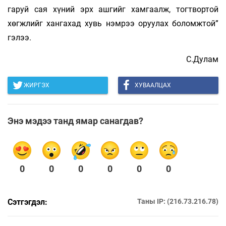
гаруй сая хүний эрх ашгийг хамгаалж, тогтвортой
хөгжлийг хангахад хувь нэмрээ оруулах боломжтой”
гэлээ.
С.Дулам
ЖИРГЭХ
ХУВААЛЦАХ
Энэ мэдээ танд ямар санагдав?
0
0
0
0
0
0
Сэтгэгдэл:
Таны IP: (216.73.216.78)