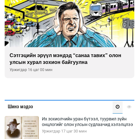
Сэтгэцийн эрүүл мэндэд “санаа тавих” олон
улсын хурал зохион байгуулна
Уржигдар 16 цаг 00 мин
Шинэ мэдээ
Их зохиолчийн уран бүтээл, туурвил зүйн
онцлогийг олон улсын судлаачид хэлэлцлээ
Уржигдар 17 цаг 30 мин