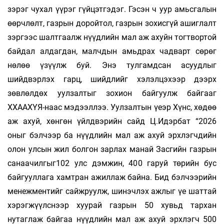
зэрэг чухал үүрэг гүйцэтгэдэг. Гэсэн ч уур амьсгалын
өөрчлөлт, газрын доройтол, газ­рын зохисгүй ашиглалт
зэргээс шалтгаалж нүүдлийн мал аж ахуйн тогтвортой
байдал алдагдан, малчдын амьдрах чадварт сөрөг
нөлөө үзүүлж буй. Энэ тулгамдсан асууд­лыг
шийдвэрлэх гарц, шийдлийг хэлэл­цэхээр дээрх
зөвлөлдөх уулзалтыг зохион байгуулж байгааг
ХХААХҮЯ-наас мэдээллээ. Уулзалтын үеэр Хүнс, хөдөө
аж ахуй, хөнгөн үйлдвэрийн сайд Ц.Идэрбат “2026
оныг бэлчээр ба нүүдлийн мал аж ахуй эрхлэгчдийн
олон улсын жил болгон зарлах манай Засгийн газрын
санаачилгыг102 улс дэмжин, 400 гаруй төрийн бус
байгууллага хамтран ажиллаж байна. Бид бэлчээрийн
менежментийг сайжруулж, шинэчлэх ажлыг үе шаттай
хэрэгжүүлснээр хуурай газ­рын 50 хувьд тархан
нутаглаж байгаа нүүдлийн мал аж ахуй эрхлэгч 500