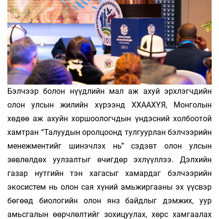
Бэлчээр болон нүүдлийн мал аж ахуй эрхлэгчдийн
олон улсын жилийн хүрээнд ХХААХҮЯ, Монголын
хөдөө аж ахуйн хор­шоологчдын үндэсний холбоотой
хамт­­ран “Талуудын оролцоонд тулгуурлан бэлчээрийн
менежментийг шинэчлэх нь” сэдэвт олон улсын
зөвлөлдөх уул­­залтыг өчигдөр эхлүүллээ. Дэлхийн
газар нут­гийн тэн хагасыг хамардаг бэлчээрийн
экосистем нь олон сая хүний амьжир­гааны эх үүсвэр
бөгөөд биологийн олон янз байдлыг дэмжих, уур
амьсгалын өөрч­лөлтийг зохицуулах, хөрс хамгаалах