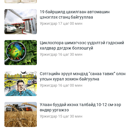
19 байршилд цахилгаан автомашин
цэнэглэх станц байгууллаа
Уржигдар 17 цаг 00 мин
Циклоспора шимэгчээс үүдэлтэй гэдэсний
халдвар дэгдэж болзошгүй
Уржигдар 16 цаг 30 мин
Сэтгэцийн эрүүл мэндэд “санаа тавих” олон
улсын хурал зохион байгуулна
Уржигдар 16 цаг 00 мин
Улаан буудай ихэнх талбайд 10-12 см-ээр
өндөр ургажээ
Уржигдар 15 цаг 30 мин