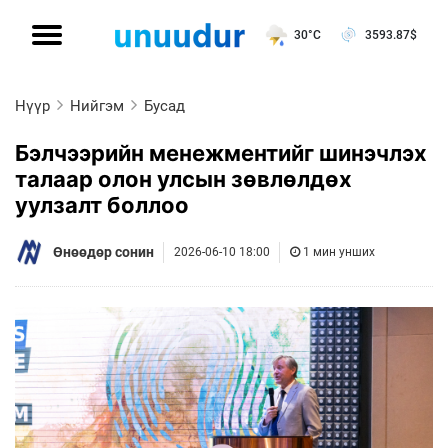
30°C
3593.87
$
Нүүр
Нийгэм
Бусад
Бэлчээрийн менежментийг шинэчлэх
талаар олон улсын зөвлөлдөх
уулзалт боллоо
Өнөөдөр сонин
2026-06-10 18:00
1 мин унших