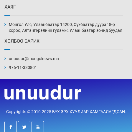
10 цаг 6 мин
ХАЯГ
Монголын шигшээ Хонконгийн багийг ялж,
эхний хожлоо авлаа
Монгол Улс, Улаанбаатар 14200, Сүхбаатар дүүрэг 8-р
10 цаг 28 мин
хороо, Алтангэрэлийн гудамж, Улаанбаатар зочид буудал
ХОЛБОО БАРИХ
Техникийн өндөр үзүүлэлттэй агаарын хөлөг
худалдан авах хүсэлтээ уламжлав
unuudur@mongolnews.mn
10 цаг 58 мин
976-11-330801
“Шатахууны бус, бодлогын хомсдол
нүүрлээд байна”
11 цаг 28 мин
Дөрвөн чиглэлд шөнийн автобус иргэдэд
Copyrights © 2010-2025 БҮХ ЭРХ ХУУЛИАР ХАМГААЛАГДСАН.
үйлчилж буй гэв
11 цаг 58 мин