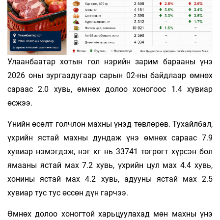
Улаанбаатар хотын гол нэрийн зарим барааны үнэ
2026 оны зургаадугаар сарын 02-ны байдлаар өмнөх
сараас 2.0 хувь, өмнөх долоо хоногоос 1.4 хувиар
өсжээ.
Үнийн өсөлт голчлон махны үнэд төвлөрөв. Тухайлбал,
үхрийн ястай махны дундаж үнэ өмнөх сараас 7.9
хувиар нэмэгдэж, нэг кг нь 33741 төгрөгт хүрсэн бол
ямааны ястай мах 7.2 хувь, үхрийн цул мах 4.4 хувь,
хонины ястай мах 4.2 хувь, адууны ястай мах 2.5
хувиар тус тус өссөн дүн гарчээ.
Өмнөх долоо хоногтой харьцуулахад мөн махны үнэ