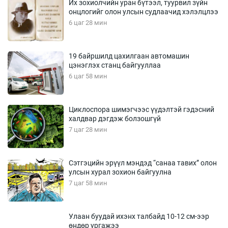
Их зохиолчийн уран бүтээл, туурвил зүйн
онцлогийг олон улсын судлаачид хэлэлцлээ
6 цаг 28 мин
19 байршилд цахилгаан автомашин
цэнэглэх станц байгууллаа
6 цаг 58 мин
Циклоспора шимэгчээс үүдэлтэй гэдэсний
халдвар дэгдэж болзошгүй
7 цаг 28 мин
Сэтгэцийн эрүүл мэндэд “санаа тавих” олон
улсын хурал зохион байгуулна
7 цаг 58 мин
Улаан буудай ихэнх талбайд 10-12 см-ээр
өндөр ургажээ