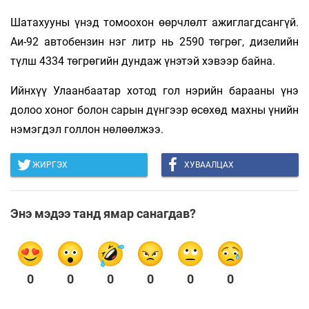
Шатахууны үнэд томоохон өөрчлөлт ажиглагдсангүй.
Аи-92 автобензин нэг литр нь 2590 төгрөг, дизелийн
түлш 4334 төгрөгийн дундаж үнэтэй хэвээр байна.
Ийнхүү Улаанбаатар хотод гол нэрийн барааны үнэ
долоо хоног болон сарын дүнгээр өсөхөд махны үнийн
нэмэгдэл голлон нөлөөлжээ.
ЖИРГЭХ
ХУВААЛЦАХ
Энэ мэдээ танд ямар санагдав?
0
0
0
0
0
0