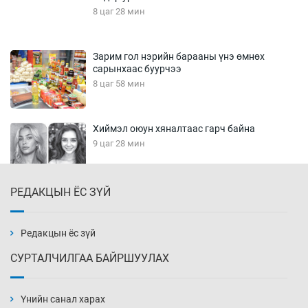
8 цаг 28 мин
Зарим гол нэрийн барааны үнэ өмнөх
сарынхаас буурчээ
8 цаг 58 мин
Хиймэл оюун хяналтаас гарч байна
9 цаг 28 мин
РЕДАКЦЫН ЁС ЗҮЙ
Эмэгтэйчүүд Бээжин, эрэгтэйчүүд Японд
бэлтгэл базаахаар хилийн дээс алхлаа
9 цаг 58 мин
Редакцын ёс зүй
СУРТАЛЧИЛГАА БАЙРШУУЛАХ
АНУ-ын Цэргийн кибер командлалаын
ажилтнууд амиа хорлох явдал эрс
нэмэгджээ
Үнийн санал харах