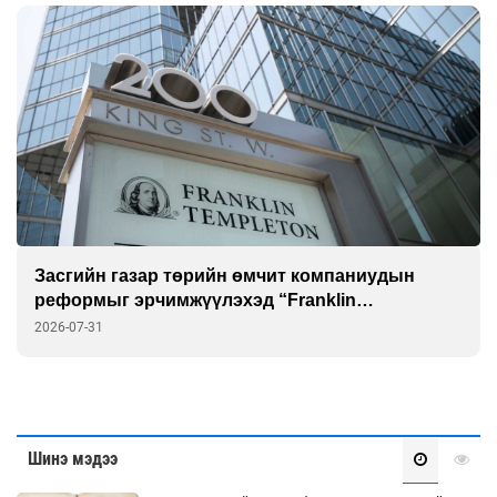
“Шатахууны нөөц хангалттай” гэж гүрийсэн
төр эцэстээ үнэнд гүйцэгдэв
2026-07-31
Шинэ мэдээ