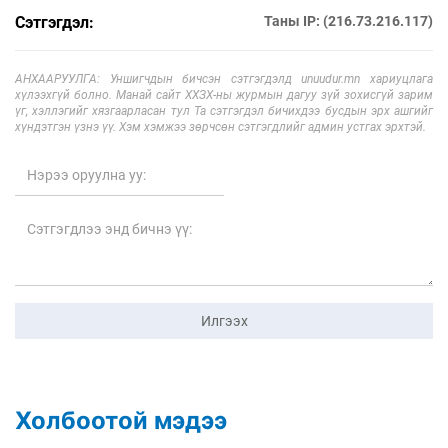
Сэтгэгдэл:
Таны IP: (216.73.216.117)
АНХААРУУЛГА: Уншигчдын бичсэн сэтгэгдэлд unuudur.mn хариуцлага
хүлээхгүй болно. Манай сайт ХХЗХ-ны журмын дагуу зүй зохисгүй зарим
үг, хэллэгийг хязгаарласан тул Та сэтгэгдэл бичихдээ бусдын эрх ашгийг
хүндэтгэн үзнэ үү. Хэм хэмжээ зөрчсөн сэтгэгдлийг админ устгах эрхтэй.
Илгээх
Холбоотой мэдээ