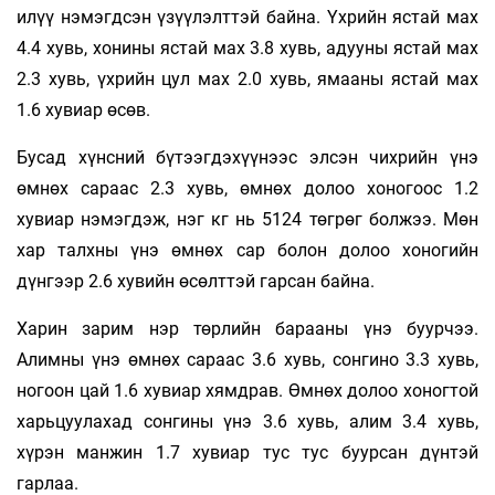
илүү нэмэгдсэн үзүүлэлттэй байна. Үхрийн ястай мах
4.4 хувь, хонины ястай мах 3.8 хувь, адууны ястай мах
2.3 хувь, үхрийн цул мах 2.0 хувь, ямааны ястай мах
1.6 хувиар өсөв.
Бусад хүнсний бүтээгдэхүүнээс элсэн чихрийн үнэ
өмнөх сараас 2.3 хувь, өмнөх долоо хоногоос 1.2
хувиар нэмэгдэж, нэг кг нь 5124 төгрөг болжээ. Мөн
хар талхны үнэ өмнөх сар болон долоо хоногийн
дүнгээр 2.6 хувийн өсөлттэй гарсан байна.
Харин зарим нэр төрлийн барааны үнэ буурчээ.
Алимны үнэ өмнөх сараас 3.6 хувь, сонгино 3.3 хувь,
ногоон цай 1.6 хувиар хямдрав. Өмнөх долоо хоногтой
харьцуулахад сонгины үнэ 3.6 хувь, алим 3.4 хувь,
хүрэн манжин 1.7 хувиар тус тус буурсан дүнтэй
гарлаа.