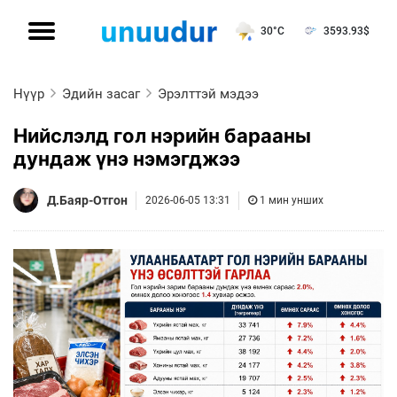
30°C
3593.93
$
Нүүр
Эдийн засаг
Эрэлттэй мэдээ
Нийслэлд гол нэрийн барааны
дундаж үнэ нэмэгджээ
Д.Баяр-Отгон
2026-06-05 13:31
1 мин унших