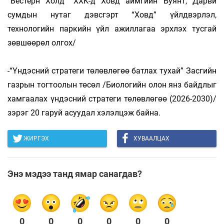
“Вестерн Холд” ХХК-д Ховд аймгийн Буянт, Дарви
сумдын нутаг дэвсгэрт “Ховд” үйлдвэрлэл,
технологийн паркийн үйл ажиллагаа эрхлэх тусгай
зөвшөөрөл олгох/
-“Үндэсний стратеги төлөвлөгөө батлах тухай” Засгийн
газрын тогтоолын төсөл /Биологийн олон янз байдлыг
хамгаалах үндэсний стратеги төлөвлөгөө (2026-2030)/
зэрэг 20 гаруй асуудал хэлэлцэж байна.
ЖИРГЭХ
ХУВААЛЦАХ
Энэ мэдээ танд ямар санагдав?
0
0
0
0
0
0