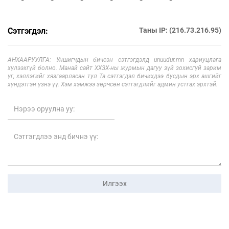
Сэтгэгдэл:
Таны IP: (216.73.216.95)
АНХААРУУЛГА: Уншигчдын бичсэн сэтгэгдэлд unuudur.mn хариуцлага
хүлээхгүй болно. Манай сайт ХХЗХ-ны журмын дагуу зүй зохисгүй зарим
үг, хэллэгийг хязгаарласан тул Та сэтгэгдэл бичихдээ бусдын эрх ашгийг
хүндэтгэн үзнэ үү. Хэм хэмжээ зөрчсөн сэтгэгдлийг админ устгах эрхтэй.
Илгээх