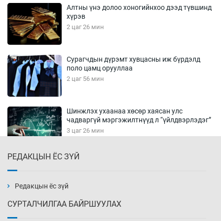
Алтны үнэ долоо хоногийнхоо дээд түвшинд
хүрэв
2 цаг 26 мин
Сурагчдын дүрэмт хувцасны иж бүрдэлд
поло цамц орууллаа
2 цаг 56 мин
Шинжлэх ухаанаа хөсөр хаясан улс
чадваргүй мэргэжилтнүүд л “үйлдвэрлэдэг”
3 цаг 26 мин
РЕДАКЦЫН ЁС ЗҮЙ
Аппликэйшн хөгжүүлэхийн оронд ажлаа хий,
Г.Дамдинням сайд аа
3 цаг 56 мин
Редакцын ёс зүй
СУРТАЛЧИЛГАА БАЙРШУУЛАХ
Эвдэрхий замаар түрээ барьж, иргэдийнхээ