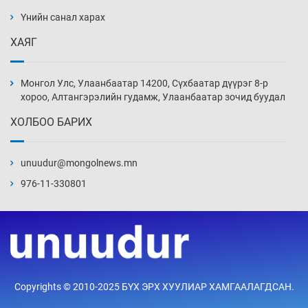
халаасыг тэмтэрч эхэллээ
Үнийн санал харах
4 цаг 26 мин
ХАЯГ
Тэтгэлэг, хөнгөлөлттэй зээлийн санхүүжилт
саатсанаас олон оюутан төлбөрийн
Монгол Улс, Улаанбаатар 14200, Сүхбаатар дүүрэг 8-р
дарамтад оров
хороо, Алтангэрэлийн гудамж, Улаанбаатар зочид буудал
19 цаг 56 мин
ХОЛБОО БАРИХ
Налайх дүүргийнхэн хошой аваргаар
шалгарлаа
unuudur@mongolnews.mn
20 цаг 26 мин
976-11-330801
БНСУ-д хэт халсны улмаас 19 хүн нас
баржээ
20 цаг 56 мин
“DeepSeek” компани ӨМӨЗО-д хиймэл оюуны
Copyrights © 2010-2025 БҮХ ЭРХ ХУУЛИАР ХАМГААЛАГДСАН.
дата төв байгуулахаар төлөвлөж байна
21 цаг 26 мин