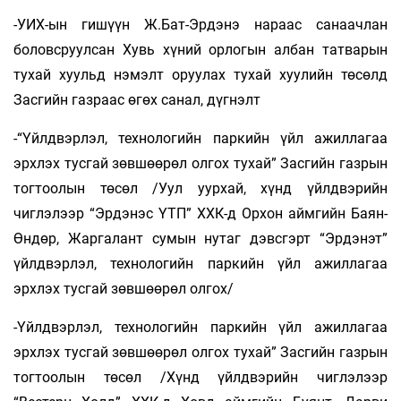
-УИХ-ын гишүүн Ж.Бат-Эрдэнэ нараас санаачлан
боловсруулсан Хувь хүний орлогын албан татварын
тухай хуульд нэмэлт оруулах тухай хуулийн төсөлд
Засгийн газраас өгөх санал, дүгнэлт
-“Үйлдвэрлэл, технологийн паркийн үйл ажиллагаа
эрхлэх тусгай зөвшөөрөл олгох тухай” Засгийн газрын
тогтоолын төсөл /Уул уурхай, хүнд үйлдвэрийн
чиглэлээр “Эрдэнэс ҮТП” ХХК-д Орхон аймгийн Баян-
Өндөр, Жаргалант сумын нутаг дэвсгэрт “Эрдэнэт”
үйлдвэрлэл, технологийн паркийн үйл ажиллагаа
эрхлэх тусгай зөвшөөрөл олгох/
-Үйлдвэрлэл, технологийн паркийн үйл ажиллагаа
эрхлэх тусгай зөвшөөрөл олгох тухай” Засгийн газрын
тогтоолын төсөл /Хүнд үйлдвэрийн чиглэлээр