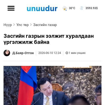
30°C
3593.93
$
Нүүр
Улс төр
Засгийн газар
Засгийн газрын ээлжит хуралдаан
үргэлжилж байна
Д.Баяр-Отгон
2026-06-10 12:24
1 мин унших