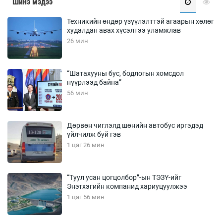
Шинэ мэдээ
Техникийн өндөр үзүүлэлттэй агаарын хөлөг
худалдан авах хүсэлтээ уламжлав
26 мин
“Шатахууны бус, бодлогын хомсдол
нүүрлээд байна”
56 мин
Дөрвөн чиглэлд шөнийн автобус иргэдэд
үйлчилж буй гэв
1 цаг 26 мин
“Туул усан цогцолбор”-ын ТЭЗҮ-ийг
Энэтхэгийн компанид хариуцуулжээ
1 цаг 56 мин