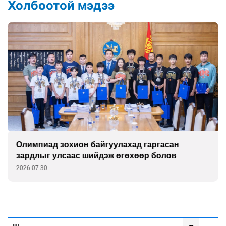
Холбоотой мэдээ
Олимпиад зохион байгуулахад гаргасан
зардлыг улсаас шийдэж өгөхөөр болов
2026-07-30