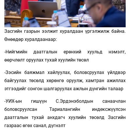
Засгийн газрын ээлжит хуралдаан үргэлжилж байна.
Өнөөдөр хуралдаанаар:
-Нийгмийн даатгалын ерөнхий хуульд нэмэлт,
өөрчлөлт оруулах тухай хуулийн төсөл
-Зэсийн баяжмал хайлуулах, боловсруулах үйлдвэр
байгуулах төсөлд хөрөнгө оруулж, хамтран ажиллах
этгээдийг сонгон шалгаруулах ажлын дүнгийн талаар
-УИХ-ын гишүүн С.Эрдэнэболдын санаачлан
боловсруулсан Тариалангийн индексжүүлсэн
даатгалын тухай анхдагч хуулийн төсөлд Засгийн
газраас өгөх санал, дүгнэлт