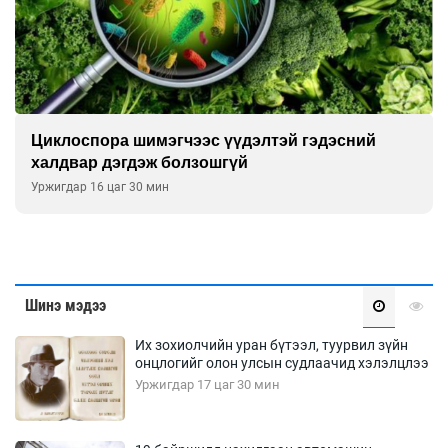
Сэтгэцийн эрүүл мэндэд “санаа тавих” олон
улсын хурал зохион байгуулна
Уржигдар 16 цаг 00 мин
Шинэ мэдээ
Их зохиолчийн уран бүтээл, туурвил зүйн
онцлогийг олон улсын судлаачид хэлэлцлээ
Уржигдар 17 цаг 30 мин