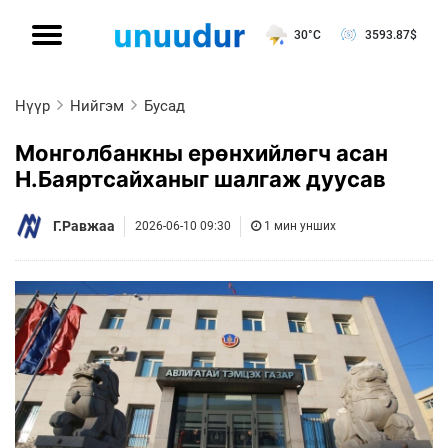
30°C
3593.87
$
Нүүр
Нийгэм
Бусад
Монголбанкны ерөнхийлөгч асан
Н.Баяртсайханыг шалгаж дуусав
Г.Равжаа
2026-06-10 09:30
1 мин унших