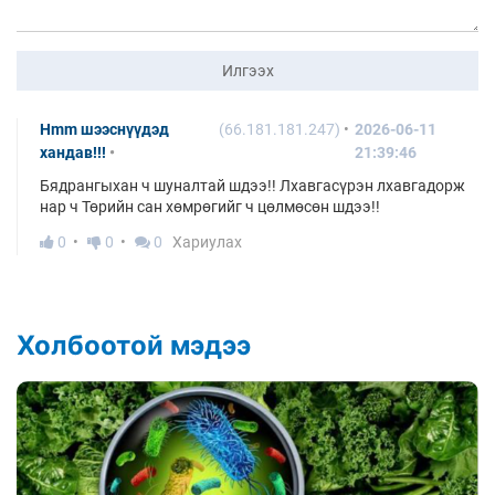
Илгээх
Hmm шээснүүдэд
(66.181.181.247)
2026-06-11
хандав!!!
21:39:46
Бядрангыхан ч шуналтай шдээ!! Лхавгасүрэн лхавгадорж
нар ч Төрийн сан хөмрөгийг ч цөлмөсөн шдээ!!
0
0
0
Хариулах
Холбоотой мэдээ