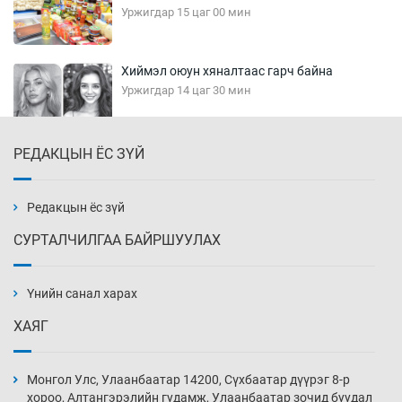
Уржигдар 15 цаг 00 мин
Хиймэл оюун хяналтаас гарч байна
Уржигдар 14 цаг 30 мин
РЕДАКЦЫН ЁС ЗҮЙ
Эмэгтэйчүүд Бээжин, эрэгтэйчүүд Японд
бэлтгэл базаахаар хилийн дээс алхлаа
Уржигдар 14 цаг 00 мин
Редакцын ёс зүй
СУРТАЛЧИЛГАА БАЙРШУУЛАХ
АНУ-ын Цэргийн кибер командлалаын
ажилтнууд амиа хорлох явдал эрс
нэмэгджээ
Үнийн санал харах
Уржигдар 13 цаг 52 мин
ХАЯГ
Монголын шигшээ Хонконгийн багийг ялж,
эхний хожлоо авлаа
Монгол Улс, Улаанбаатар 14200, Сүхбаатар дүүрэг 8-р
Уржигдар 13 цаг 30 мин
хороо, Алтангэрэлийн гудамж, Улаанбаатар зочид буудал