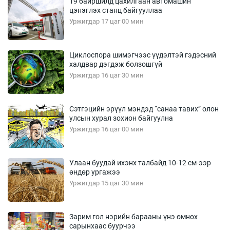
19 байршилд цахилгаан автомашин
цэнэглэх станц байгууллаа
Уржигдар 17 цаг 00 мин
Циклоспора шимэгчээс үүдэлтэй гэдэсний
халдвар дэгдэж болзошгүй
Уржигдар 16 цаг 30 мин
Сэтгэцийн эрүүл мэндэд “санаа тавих” олон
улсын хурал зохион байгуулна
Уржигдар 16 цаг 00 мин
Улаан буудай ихэнх талбайд 10-12 см-ээр
өндөр ургажээ
Уржигдар 15 цаг 30 мин
Зарим гол нэрийн барааны үнэ өмнөх
сарынхаас буурчээ