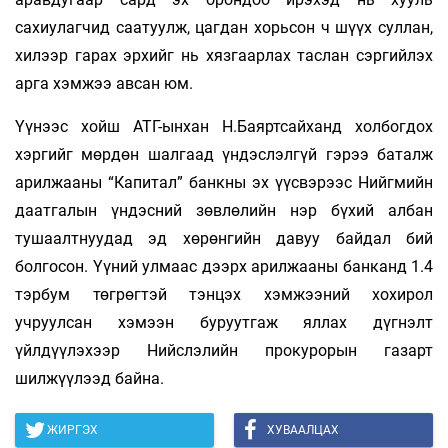
сахиулагчид саатуулж, цагдан хорьсон ч шүүх суллан,
хилээр гарах эрхийг нь хязгаарлах таслан сэргийлэх
арга хэмжээ авсан юм.
Үүнээс хойш АТГ-ынхан Н.Баяртсайханд холбогдох
хэргийг мөрдөн шалгаад үндэслэлгүй гэрээ баталж
арилжааны “Капитал” банкны эх үүсвэрээс Нийгмийн
даатгалын үндэсний зөвлөлийн нэр бүхий албан
тушаалтнуудад эд хөрөнгийн давуу байдал бий
болгосон. Үүний улмаас дээрх арилжааны банканд 1.4
тэрбум төгрөгтэй тэнцэх хэмжээний хохирол
учруулсан хэмээн буруутгаж яллах дүгнэлт
үйлдүүлэхээр Нийслэлийн прокурорын газарт
шилжүүлээд байна.
ЖИРГЭХ
ХУВААЛЦАХ