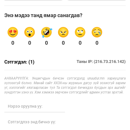
Энэ мэдээ танд ямар санагдав?
0
0
0
0
0
0
Сэтгэгдэл: (1)
Таны IP: (216.73.216.142)
АНХААРУУЛГА: Уншигчдын бичсэн сэтгэгдэлд unuudur.mn хариуцлага
хүлээхгүй болно. Манай сайт ХХЗХ-ны журмын дагуу зүй зохисгүй зарим
үг, хэллэгийг хязгаарласан тул Та сэтгэгдэл бичихдээ бусдын эрх ашгийг
хүндэтгэн үзнэ үү. Хэм хэмжээ зөрчсөн сэтгэгдлийг админ устгах эрхтэй.