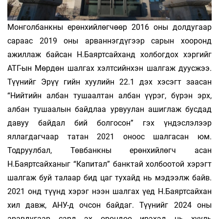
Монголбанкны ерөнхийлөгчөөр 2016 оны долдугаар
сараас 2019 оны арваннэгдүгээр сарын хооронд
ажиллаж байсан Н.Баяртсайханд холбогдох хэргийг
АТГ-ын Мөрдөн шалгах хэлтсийнхэн шалгаж дуусжээ.
Түүнийг Эрүү­ гийн хуулийн 22.1 дэх хэсэгт заасан
“Нийтийн албан тушаалтан албан үүрэг, бүрэн эрх,
албан тушаалын байдлаа урвуулан ашиглаж бусдад
давуу байдал бий болгосон” гэх үндэслэлээр
яллагдагчаар татан 2021 оноос шалгасан юм.
Тодруулбал, Төвбанкны ерөнхийлөгч асан
Н.Баяртсайханыг “Капитал” банктай холбоотой хэрэгт
шалгаж буй талаар бид цаг тухайд нь мэдээлж байв.
2021 онд түүнд хэрэг нээн шалгах үед Н.Баяртсайхан
хил давж, АНУ-д очсон байдаг. Түүнийг 2024 оны
аравдугаар сард эх орондоо ирэхэд нь хууль