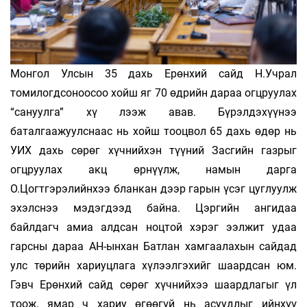
Монгол Улсын 35 дахь Ерөнхий сайд Н.Учрал
томилогдсоноосоо хойш яг 70 өдрийн дараа огцруулах
“сануулга” хү­ лээж авав. Бүрэлдэхүүнээ
баталгаажуулснаас нь хойш тооцвол 65 дахь өдөр нь
УИХ дахь сөрөг хүчнийхэн түүний Засгийн газрыг
огцруулах акц өрнүүлж, намын дарга
О.Цогтгэрэлийнхээ бланкан дээр гарын үсэг цуглуулж
эхэлснээ мэдэгдээд байна. Цэргийн ангидаа
байлдагч амиа алдсан ноцтой хэрэг ээлжит удаа
гарсны дараа АН-ынхан Батлан хамгаалахын сайдад
улс төрийн хариуцлага хүлээлгэхийг шаардсан юм.
Гэвч Ерөнхий сайд сөрөг хүчнийхээ шаардлагыг үл
тоож, ямар ч хариу өгөөгүй нь асуудлыг ийнхүү