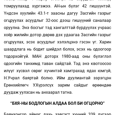
томруулахад хүргэжээ. АН-ын бүлэг 42 гишүүнтэй.
Үндсэн хуулийн 43.1-т заасны дагуу Засгийн газрыг
огцруулах асуудлыг 32-оос дээш гишүүний саналаар
оруулна. Энэ босгыг тэд хангалттай бүрдүүлэх учраас
хоёр жилийн дотор дөрөв дэх удаагаа Засгийн газрыг
огцруулах, эсэх асуудлыг хэлэлцэнэ гэсэн үг. Харин
шаардлага нь бодит шийдэл болох, эсэх нь одоогоор
тодорхойгүй. МАН доторх 1980-аад оны бүлэглэл
одоогийн танхимд таван сайдтай. Тэд энэ квотоосоо
илүүг хүсвэл сөрөг хүчинтэй хамтрахад ядах юмгүй,
Н.Учрал баяртай болно. Ийм дуулиантай зэрэгцэн
Ерөнхийлөгч У.Хүрэлсүх зарим сайдыг өрөөндөө
дуудаж уулзсан нь анхаарал татна.
“БХЯ-НЫ БОДЛОГЫН АЛДАА БОЛ БИ ОГЦОРНО”
Баянхонгор аймаг дахь зэвсэгт хүчний 339 дүгээр