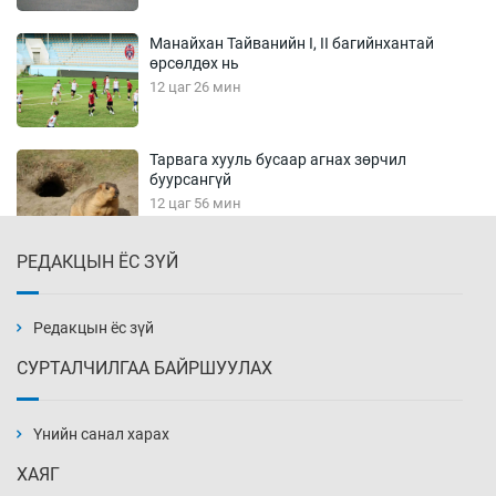
Манайхан Тайванийн I, II багийнхантай
өрсөлдөх нь
12 цаг 26 мин
Тарвага хууль бусаар агнах зөрчил
буурсангүй
12 цаг 56 мин
РЕДАКЦЫН ЁС ЗҮЙ
Х.Улам-Өрнөх байр урагшилж, долоод
жагсжээ
13 цаг 26 мин
Редакцын ёс зүй
СУРТАЛЧИЛГАА БАЙРШУУЛАХ
Ж.Лхагвабат өсвөр үеийнхний ДАШТ-ийг
дэнсэлнэ
Үнийн санал харах
13 цаг 56 мин
ХАЯГ