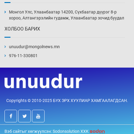
Иран тэсэж үлдсэн ч удаан хугацаанд хүнд
үеийг туулна
Монгол Улс, Улаанбаатар 14200, Сүхбаатар дүүрэг 8-р
14 цаг 26 мин
хороо, Алтангэрэлийн гудамж, Улаанбаатар зочид буудал
ХОЛБОО БАРИХ
Боловсролын зээлийн сангаар гадаадад
суралцагчдын амьжиргааны зардлын
хэмжээг шинэчлэн тогтоох нь
unuudur@mongolnews.mn
14 цаг 56 мин
976-11-330801
Монголын баг Абу Дабид медалийн хур
буулгаж байна
15 цаг 26 мин
Б.Учрал, Ё.Пүрэвдаш нар Азийн АШТ-д
Copyrights © 2010-2025 БҮХ ЭРХ ХУУЛИАР ХАМГААЛАГДСАН.
мөнгө, хүрэл медаль хүртэв
15 цаг 52 мин
Нөөцийн махны худалдаа, борлуулалтыг
Вэб сайтыг хөгжүүлсэн: Sodonsolution ХХК