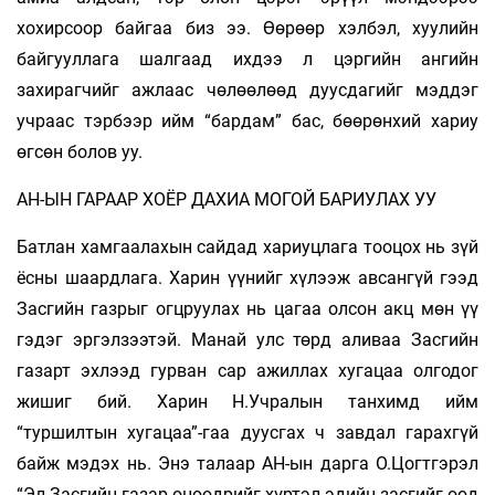
хохирсоор байгаа биз ээ. Өөрөөр хэлбэл, хуулийн
байгууллага шалгаад ихдээ л цэргийн ангийн
захирагчийг ажлаас чөлөөлөөд дуусдагийг мэддэг
учраас тэрбээр ийм “бардам” бас, бөөрөнхий хариу
өгсөн болов уу.
АН-ЫН ГАРААР ХОЁР ДАХИА МОГОЙ БАРИУЛАХ УУ
Батлан хамгаалахын сайдад хариуцлага тооцох нь зүй
ёсны шаардлага. Харин үүнийг хүлээж авсангүй гээд
Засгийн газрыг огцруулах нь цагаа олсон акц мөн үү
гэдэг эргэлзээтэй. Манай улс төрд аливаа Засгийн
газарт эхлээд гурван сар ажиллах хугацаа олгодог
жишиг бий. Харин Н.Учралын танхимд ийм
“туршилтын хугацаа”-гаа дуусгах ч завдал гарахгүй
байж мэдэх нь. Энэ талаар АН-ын дарга О.Цогтгэрэл
“Эл Засгийн газар өнөөдрийг хүртэл эдийн засгийг өөд