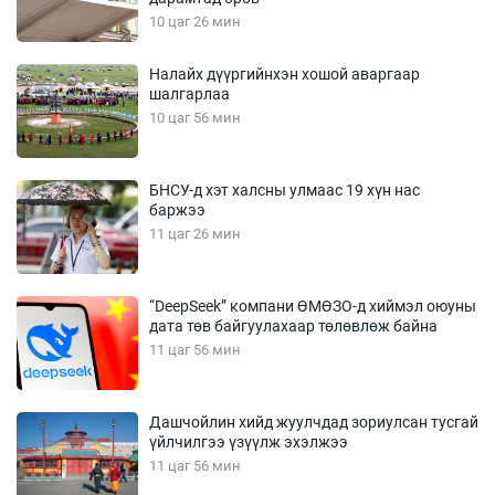
10 цаг 26 мин
Налайх дүүргийнхэн хошой аваргаар
шалгарлаа
10 цаг 56 мин
БНСУ-д хэт халсны улмаас 19 хүн нас
баржээ
11 цаг 26 мин
“DeepSeek” компани ӨМӨЗО-д хиймэл оюуны
дата төв байгуулахаар төлөвлөж байна
11 цаг 56 мин
Дашчойлин хийд жуулчдад зориулсан тусгай
үйлчилгээ үзүүлж эхэлжээ
11 цаг 56 мин