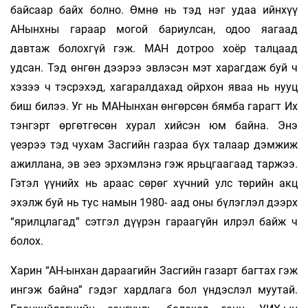
байсаар байх болно. Өмнө нь тэд нэг удаа ийнхүү
АНынхны гараар могой бариулсан, одоо яагаад
давтаж болохгүй гэж. МАН дотроо хоёр талцаад
удсан. Тэд өнгөн дээрээ эвлэсэн мэт харагдаж буй ч
хэзээ ч тэсрэхэд, хагаралдахад ойрхон яваа нь нууц
биш билээ. Уг нь МАНынхан өнгөрсөн бямба гарагт Их
тэнгэрт өргөтгөсөн хурал хийсэн юм байна. Энэ
үеэрээ тэд чухам Засгийн газраа бүх талаар дэмжиж
ажиллана, эв эеэ эрхэмлэнэ гэж ярьцгаагаад таржээ.
Гэтэл үүнийх нь араас сөрөг хүчний улс төрийн акц
эхэлж буй нь тус намын 1980- аад оны бүлэглэл дээрх
“ярилцлагад” сэтгэл дүүрэн гараагүйн илрэл байж ч
болох.
Харин “АН-ынхан дараагийн Засгийн газарт багтах гэж
ингэж байна” гэдэг хардлага бол үндэслэл муутай.