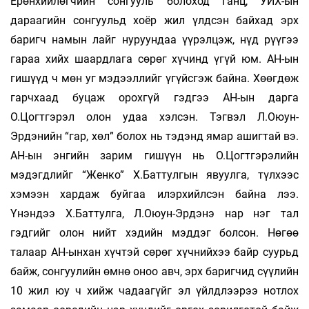
Ерөнхийлөгчийн сонгууль болоход ганц, УИХ-ын
дараагийн сонгуульд хоёр жил үлдсэн байхад эрх
баригч намын лайг нуруундаа үүрэлцэж, нүд рүүгээ
гараа хийх шаардлага сөрөг хүчинд үгүй юм. АН-ын
гишүүд ч мөн уг мэдээллийг үгүйсгэж байна. Хөөгдөж
гарчхаад буцаж орохгүй гэдгээ АН-ын дарга
О.Цогтгэрэл олон удаа хэлсэн. Тэгвэл Л.Оюун-
Эрдэнийн “гар, хөл” болох нь тэдэнд ямар ашигтай вэ.
АН-ын энгийн зарим гишүүн нь О.Цогтгэрэлийн
мэдэгдлийг “Женко” Х.Баттулгын явуулга, түлхээс
хэмээн хардаж буйгаа илэрхийлсэн байна лээ.
Үнэндээ Х.Баттулга, Л.Оюун-Эрдэнэ нар нэг тал
гэдгийг олон нийт хэдийн мэддэг болсон. Нөгөө
талаар АН-ынхан хүчтэй сөрөг хүчнийхээ байр суурьд
байж, сонгуулийн өмнө оноо авч, эрх баригчид сүүлийн
10 жил юу ч хийж чадаагүйг эл үйлдлээрээ нотлох