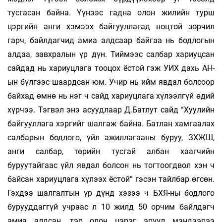
тусгасан байна. Үүнээс гадна олон жилийн турш
цэргийн анги хэмээх байгууллагад ноцтой зөрчил
гарч, байлдагчид амиа алдсаар байгаа нь бодлогын
алдаа, завхралын үр дүн. Тиймээс салбар хариуцсан
сайдад нь хариуцлага тооцох ёстой гэж УИХ дахь АН-
ын бүлгээс шаардсан юм. Учир нь ийм явдал болсоор
байхад өмнө нь нэг ч сайд хариуцлага хүлээлгүй өдий
хүрчээ. Тэгвэл энэ асуудлаар Д.Батлут сайд “Хуулийн
байгууллага хэргийг шалгаж байна. Батлан хамгаалах
салбарын бодлого, үйл ажиллагааны буруу, ЗХЖШ,
анги салбар, төрийн тусгай албан хаагчийн
буруутайгаас үйл явдал болсон нь тогтоогдвол хэн ч
байсан хариуцлага хүлээх ёстой” гэсэн тайлбар өгсөн.
Гэхдээ шалгалтын үр дүнд хэзээ ч БХЯ-ны бодлого
бурууддаггүй учраас л 10 жилд 50 орчим байлдагч
амиа алдсан, тэр олон цэрэг эрүүл мэндээрээ