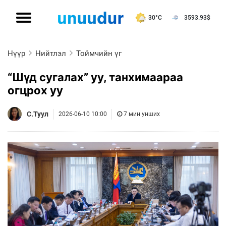
30°C
3593.93
$
Нүүр
Нийтлэл
Тоймчийн үг
“Шүд сугалах” уу, танхимаараа
огцрох уу
С.Туул
2026-06-10 10:00
7 мин унших