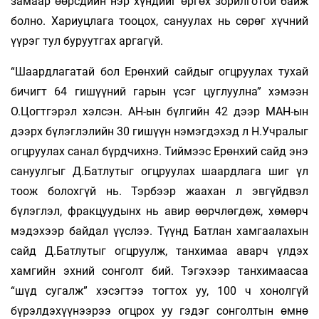
замаар өөрсдийн нэр хүндийг өргөх зорилготой байж
болно. Хариуцлага тооцох, сануулах нь сөрөг хүчний
үүрэг тул буруутгах аргагүй.
“Шаардлагатай бол Ерөнхий сайдыг огцруулах тухай
бичигт 64 гишүүний гарын үсэг цуглуулна” хэмээн
О.Цогтгэрэл хэлсэн. АН-ын бүлгийн 42 дээр МАН-ын
дээрх бүлэглэлийн 30 гишүүн нэмэгдэхэд л Н.Учралыг
огцруулах санал бүрдчихнэ. Тиймээс Ерөнхий сайд энэ
сануулгыг Д.Батлутыг огцруулах шаардлага шиг үл
тоож болохгүй нь. Тэрбээр жаахан л эвгүйдвэл
бүлэглэл, фракцуудынх нь авир өөрчлөгдөж, хөмөрч
мэдэхээр байдал үүслээ. Түүнд Батлан хамгаалахын
сайд Д.Батлутыг огцруулж, танхимаа аварч үлдэх
хамгийн эхний сонголт бий. Тэгэхээр танхимаасаа
“шүд сугалж” хэсэгтээ тогтох уу, 100 ч хонолгүй
бүрэлдэхүүнээрээ огцрох уу гэдэг сонголтын өмнө