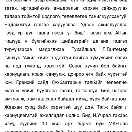
татах, иргэдийнхээ амьдралыг хэрхэн сайжруулах
талаар тоймтой бодлого, төлөвлөгөө танилцуулсангүй.
Чадамжгүй гэдгээ харууллаа. Удаан ажиллууллаа
гээд үр дүн гарна гэсэн үг биш” гэсэн юм. АНын
гишүүд ч бүлгийнхээ шийдвэрийг дагана гэдгээ
түрүүчээсээ мэдэгджээ. Тухайлбал, Л.Гантөмөр
гишүүн “Ажил хийж чадахгүй байгаа хүмүүсийг солих
нь ард түмэнд хэрэгтэй. Сөрөг хүчин бол байнга
хариуцлага ярьж, сануулж, цочроо өгч байх үүрэгтэй
юм. Ерөнхий сайд Сүхбаатарын талбайг чөлөөлнө,
махны үнийг буулгана гэсэн, тэгсэнгүй. Бид нэгнээ
өмгөөлж, хамгаалсаар байдал иймд хүрч байгаа юм.
Жаахан хурц байх хэрэгтэй шүү дээ. Тэгж байж л
хариуцлагатай ажилладаг болно. Бид Н.Учрал гэхээс
илүү, сүүлийн 10 жил эрх барьж буй МАН-аас
хариуцлага шаардаж буй. Тэд сэлгээний тамирчдаа