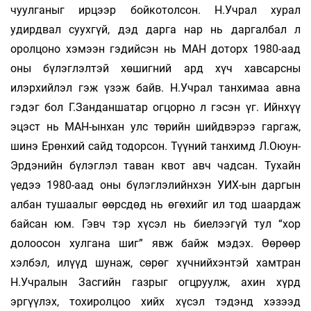
чуулганыг ирцээр бойкотолсон. Н.Учрал хурал
удирдвал суухгүй, дэд дарга нар нь даргалбал л
оролцоно хэмээн гэдийсэн нь МАН доторх 1980-аад
оны бүлэглэлтэй хөшигний ард хүч хавсарсны
илэрхийлэл гэж үзэж байв. Н.Учрал танхимаа авна
гэдэг бол Г.Занданшатар огцорно л гэсэн үг. Ийнхүү
эцэст нь МАН-ынхан улс төрийн шийдвэрээ гаргаж,
шинэ Ерөнхий сайд тодорсон. Түүний танхимд Л.Оюун-
Эрдэнийн бүлэглэл таван квот авч чадсан. Тухайн
үедээ 1980-аад оны бүлэглэлийнхэн УИХ-ын даргын
албан тушаалыг өөрсдөд нь өгөхийг ил тод шаардаж
байсан юм. Гэвч тэр хүсэл нь биелээгүй тул “хор
долоосон хулгана шиг” явж байж мэдэх. Өөрөөр
хэлбэл, илүүд шунаж, сөрөг хүчнийхэнтэй хамтран
Н.Учралын Засгийн газрыг огцруулж, ахин хүрд
эргүүлэх, тохиролцоо хийх хүсэл тэдэнд хэзээд