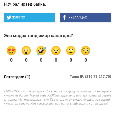
Н.Учрал ирээд байна.
ЖИРГЭХ
ХУВААЛЦАХ
Энэ мэдээ танд ямар санагдав?
0
0
0
0
0
0
Сэтгэгдэл: (1)
Таны IP: (216.73.217.70)
АНХААРУУЛГА: Уншигчдын бичсэн сэтгэгдэлд unuudur.mn хариуцлага
хүлээхгүй болно. Манай сайт ХХЗХ-ны журмын дагуу зүй зохисгүй зарим
үг, хэллэгийг хязгаарласан тул Та сэтгэгдэл бичихдээ бусдын эрх ашгийг
хүндэтгэн үзнэ үү. Хэм хэмжээ зөрчсөн сэтгэгдлийг админ устгах эрхтэй.