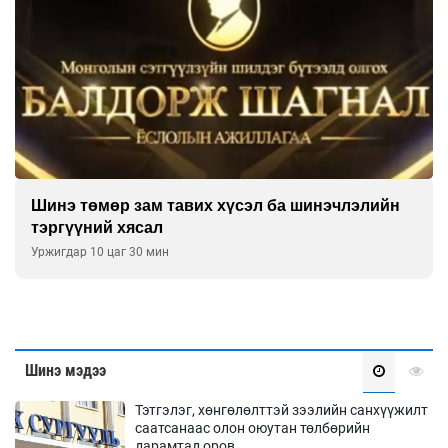
Шинэ төмөр зам тавих хүсэл ба шинэчлэлийн
тэргүүний хясал
Уржигдар 10 цаг 30 мин
Шинэ мэдээ
Тэтгэлэг, хөнгөлөлттэй зээлийн санхүүжилт
саатсанаас олон оюутан төлбөрийн
дарамтад оров