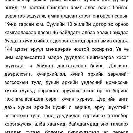
ангид 19 настай байлдагч хамт алба байж байсан
цэрэгтээ зодуулж, амиа алдсан хэрэг өнгөрсөн сарын
19-нд гарсан юм. Сүүлийн 10 жилийн дотор эх орноо
хамгаалахаар явсан 46 байлдагч албаа хааж байхдаа
бусдын хүчирхийлэл, дээрэлхэлтэд өртөн амиа алдаж,
144 цэрэг эрүүл мэндээрээ ноцтой хохирчээ. Үе үе
ийм харамсалтай мэдээ дуулдаж, нийгмээрээ хэсэг
шуугьдаг ч байдал давтагдсаар байна. Дэглэлт,
дээрэлхэлт, хүчирхийлэл, хүний эрхийн зөрчлийг
зогсоохын тулд Хүний эрхийн үндэсний комиссын
тухай хуульд өөрчлөлт оруулах төсөл өргөн барина
гэж амласандаа сөрөг хүчин хүрчээ. Цэргийн анги
дахь хүний эрхийн бүхий л зөрчил, эрүү шүүлтийг
зогсоохын тулд тэнд урьдчилан сэргийлэх хөтөлбөр
хэрэгжүүлж, алба хаагчид, байлдагчдад энэ талаарх
мэдлэг түгээх боломж бүрдүүлэхээр уг төсөлд