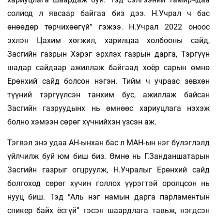
солиод л явсаар байгаа биз дээ. Н.Учрал ч бас
өнөөдөр төрчихөөгүй” гэжээ. Н.Учрал 2022 оноос
эхлэн Цахим хөгжил, харилцаа холбооны сайд,
Засгийн газрын Хэрэг эрхлэх газрын дарга, Тэргүүн
шадар сайдаар ажиллаж байгаад хоёр сарын өмнө
Ерөнхий сайд болсон нэгэн. Тийм ч учраас зөвхөн
түүний тэргүүлсэн танхим бус, ажиллаж байсан
Засгийн газруудынх нь өмнөөс хариуцлага нэхэж
болно хэмээн сөрөг хүчнийхэн үзсэн аж.
Тэгвэл энэ удаа АН-ынхан бас л МАН-ын нэг бүлэглэлд
үйлчилж буй юм биш биз. Өмнө нь Г.Занданшатарын
Засгийн газрыг огцруулж, Н.Учралыг Ерөнхий сайд
болгоход сөрөг хүчин голлох үүрэгтэй оролцсон нь
нууц биш. Тэд “Аль нэг намын дарга парламентын
спикер байх ёсгүй” гэсэн шаардлага тавьж, нэгдсэн