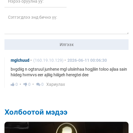
Илгээх
mglchuud
(160.19.10.129)
2026-06-11 00:06:30
bvgdiig n ogtsruul junhene mgl ulsiinhaa hogjliin toloo ajlaa sain
hiideg hvmvvs eer ajliig hiilgeh heregtei dee
0
0
0
Хариулах
Холбоотой мэдээ