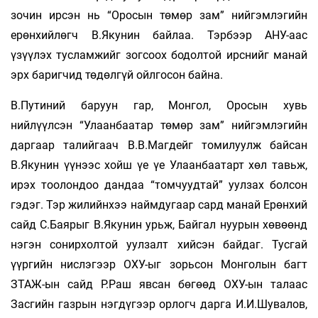
зочин ирсэн нь “Оросын төмөр зам” нийгэмлэгийн
ерөнхийлөгч В.Якунин байлаа. Тэрбээр АНУ-аас
үзүүлэх тусламжийг зогсоох бодолтой ирснийг манай
эрх баригчид төдөлгүй ойлгосон байна.
В.Путиний баруун гар, Монгол, Оросын хувь
нийлүүлсэн “Улаанбаатар төмөр зам” нийгэмлэгийн
даргаар талийгаач В.В.Магдейг томилуулж байсан
В.Якунин үүнээс хойш үе үе Улаанбаатарт хөл тавьж,
ирэх тоолондоо дандаа “томчуудтай” уулзах болсон
гэдэг. Тэр жилийнхээ наймдугаар сард манай Ерөнхий
сайд С.Баярыг В.Якунин урьж, Байгал нуурын хөвөөнд
нэгэн сонирхолтой уулзалт хийсэн байдаг. Тусгай
үүргийн нислэгээр ОХУ-ыг зорьсон Монголын багт
ЗТАЖ-ын сайд Р.Раш явсан бөгөөд ОХУ-ын талаас
Засгийн газрын нэгдүгээр орлогч дарга И.И.Шувалов,