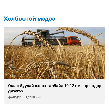
Холбоотой мэдээ
Хиймэл оюун хяналтаас гарч байна
Уржигдар 14 цаг 30 мин