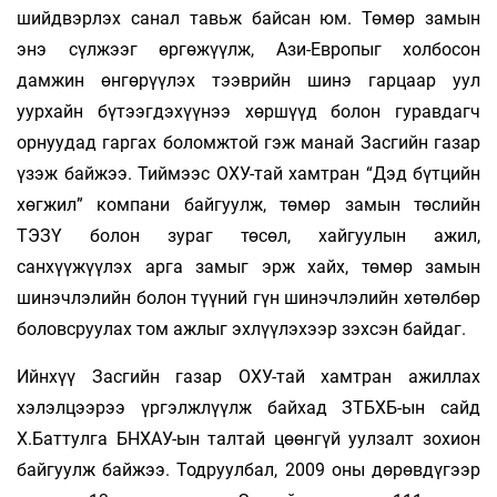
шийдвэрлэх санал тавьж байсан юм. Төмөр замын
энэ сүлжээг өргөжүүлж, Ази-Европыг холбосон
дамжин өнгөрүүлэх тээврийн шинэ гарцаар уул
уурхайн бүтээгдэхүүнээ хөршүүд болон гуравдагч
орнуудад гаргах боломжтой гэж манай Засгийн газар
үзэж байжээ. Тиймээс ОХУ-тай хамтран “Дэд бүтцийн
хөгжил” компани байгуулж, төмөр замын төслийн
ТЭЗҮ болон зураг төсөл, хайгуулын ажил,
санхүүжүүлэх арга замыг эрж хайх, төмөр замын
шинэчлэлийн болон түүний гүн шинэчлэлийн хөтөлбөр
боловсруулах том ажлыг эхлүүлэхээр зэхсэн байдаг.
Ийнхүү Засгийн газар ОХУ-тай хамтран ажиллах
хэлэлцээрээ үргэлжлүүлж байхад ЗТБХБ-ын сайд
Х.Баттулга БНХАУ-ын талтай цөөнгүй уулзалт зохион
байгуулж байжээ. Тодруулбал, 2009 оны дөрөвдүгээр