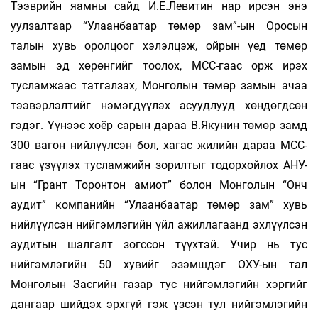
Тээврийн яамны сайд И.Е.Левитин нар ирсэн энэ
уулзалтаар “Улаанбаатар төмөр зам”-ын Оросын
талын хувь оролцоог хэлэлцэж, ойрын үед төмөр
замын эд хөрөнгийг тоолох, МСС-гаас орж ирэх
тусламжаас татгалзах, Монголын төмөр замын ачаа
тээвэрлэлтийг нэмэгдүүлэх асуудлууд хөндөгдсөн
гэдэг. Үүнээс хоёр сарын дараа В.Якунин төмөр замд
300 вагон нийлүүлсэн бол, хагас жилийн дараа МСС-
гаас үзүүлэх тусламжийн зорилтыг тодорхойлох АНУ-
ын “Грант Торонтон амиот” болон Монголын “Онч
аудит” компанийн “Улаанбаатар төмөр зам” хувь
нийлүүлсэн нийгэмлэгийн үйл ажиллагаанд эхлүүлсэн
аудитын шалгалт зогссон түүхтэй. Учир нь тус
нийгэмлэгийн 50 хувийг эзэмшдэг ОХУ-ын тал
Монголын Засгийн газар тус нийгэмлэгийн хэргийг
дангаар шийдэх эрхгүй гэж үзсэн тул нийгэмлэгийн