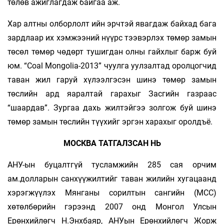
төлөв ажиглагдаж байгаа аж.
Хар алтны олборлолт ийн эрчтэй явагдаж байхад бага
зардлаар их хэмжээний нүүрс тээвэрлэх төмөр замын
төсөл төмөр чөдөрт тушигдан олны гайхлыг барж буй
юм. “Coal Mongolia-2013” чуулга уулзалтад оролцогчид
таван жил гаруй хүлээлгэсэн шинэ төмөр замын
төслийн ард яаралтай гарахыг Засгийн газраас
“шаардав”. Зургаа дахь жилтэйгээ золгож буй шинэ
төмөр замын төслийн түүхийг эргэн харахыг оролдъё.
МОСКВА ТАТГАЛЗСАН НЬ
АНУ-ын буцалтгүй тусламжийн 285 сая орчим
ам.долларын санхүүжилтийг таван жилийн хугацаанд
хэрэгжүүлэх Мянганы сорилтын сангийн (МСС)
хөтөлбөрийн гэрээнд 2007 онд Монгол Улсын
Ерөнхийлөгч Н.Энхбаяр, АНУын Ерөнхийлөгч Жорж