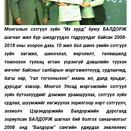
Монголын сэтгүүл зүйн “Их хурд” буюу БАЛДОРЖ
шагнал жил бүр шилдгүүдээ тодруулдаг байсан 2008-
2018 оны хоорон дахь 10 жил бол шинэ үеийн сэтгүүл
зүйн хөгжил, шинэчлэл, өөрчлөлт, төлөвшилд
томоохон түлхэц өгсөн үсрэнгүй дэвшлийн түүхэн
мөчлөг байсныг салбарын мэргэжилтнүүд, судлаачид,
багш нар, “гал тогооныхон” маань ил, далд ярьдаг,
дурсдаг хэвээр. Монгол Улсад мэргэжлийн сэтгүүл
зүйн бүтээлүүдийг дэмжин урамшуулах, сэтгүүл зүйн
судлал, шүүмжийг хөгжүүлэх зорилгоор нэрт сэтгүүлч,
зохиолч Цэрэндоржийн Балдоржийн дурсгалд
зориулсан БАЛДОРЖ шагнал бий болгох санаачилгыг
2008 онд “Балдорж” сангийн удирдах зөвлөлөөс