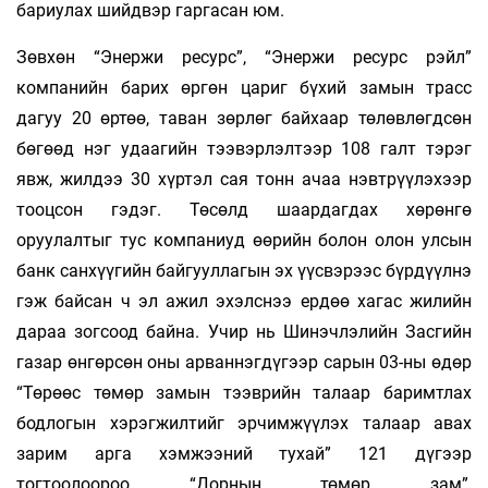
бариулах шийдвэр гаргасан юм.
Зөвхөн “Энержи ресурс”, “Энержи ресурс рэйл”
компанийн барих өргөн цариг бүхий замын трасс
дагуу 20 өртөө, таван зөрлөг байхаар төлөвлөгдсөн
бөгөөд нэг удаагийн тээвэрлэлтээр 108 галт тэрэг
явж, жилдээ 30 хүртэл сая тонн ачаа нэвтрүүлэхээр
тооцсон гэдэг. Төсөлд шаардагдах хөрөнгө
оруулалтыг тус компаниуд өөрийн болон олон улсын
банк санхүүгийн байгууллагын эх үүсвэрээс бүрдүүлнэ
гэж байсан ч эл ажил эхэлснээ ердөө хагас жилийн
дараа зогсоод байна. Учир нь Шинэчлэлийн Засгийн
газар өнгөрсөн оны арваннэгдүгээр сарын 03-ны өдөр
“Төрөөс төмөр замын тээврийн талаар баримтлах
бодлогын хэрэгжилтийг эрчимжүүлэх талаар авах
зарим арга хэмжээний тухай” 121 дүгээр
тогтоолоороо “Дорнын төмөр зам”,