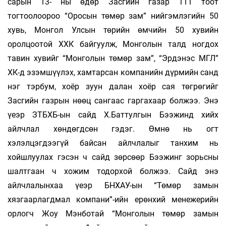
сарын 13- ны өдөр Засгийн газар 111 тоот
тогтоолоороо “Оросын төмөр зам” нийгэмлэгийн 50
хувь, Монгол Улсын төрийн өмчийн 50 хувийн
оролцоотой ХХК байгуулж, Монголын талд ногдох
тавин хувийг “Монголын төмөр зам”, “Эрдэнэс МГЛ”
ХК-д эзэмшүүлэх, хамтарсан компанийн дүрмийн санд
нэг тэрбум, хоёр зуун далан хоёр сая төгрөгийг
Засгийн газрын нөөц сангаас гаргахаар болжээ. Энэ
үеэр ЗТБХБ-ын сайд Х.Баттулгын Бээжинд хийх
айлчлал хөндөгдсөн гэдэг. Өмнө нь огт
хэлэлцэгдээгүй байсан айлчлалыг танхим нь
хойшлуулах гэсэн ч сайд зөрсөөр Бээжинг зорьсны
шалтгаан ч хожим тодорхой болжээ. Сайд энэ
айлчлалынхаа үеэр БНХАУ-ын “Төмөр замын
хязгаарлагдмал компани”-ийн ерөнхий менежерийн
орлогч Жоу Мэнботай “Монголын төмөр замын