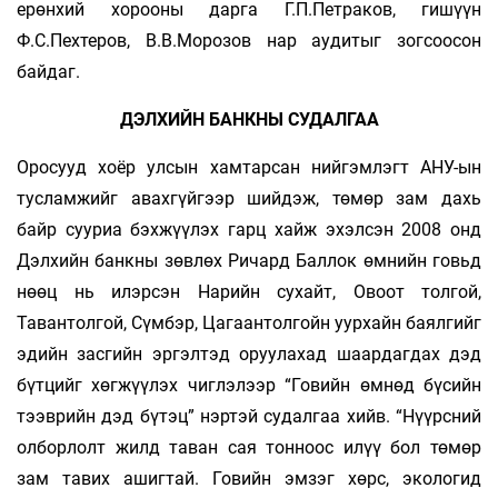
ерөнхий хорооны дарга Г.П.Петраков, гишүүн
Ф.С.Пехтеров, В.В.Морозов нар аудитыг зогсоосон
байдаг.
ДЭЛХИЙН БАНКНЫ СУДАЛГАА
Оросууд хоёр улсын хамтарсан нийгэмлэгт АНУ-ын
тусламжийг авахгүйгээр шийдэж, төмөр зам дахь
байр сууриа бэхжүүлэх гарц хайж эхэлсэн 2008 онд
Дэлхийн банкны зөвлөх Ричард Баллок өмнийн говьд
нөөц нь илэрсэн Нарийн сухайт, Овоот толгой,
Тавантолгой, Сүмбэр, Цагаантолгойн уурхайн баялгийг
эдийн засгийн эргэлтэд оруулахад шаардагдах дэд
бүтцийг хөгжүүлэх чиглэлээр “Говийн өмнөд бүсийн
тээврийн дэд бүтэц” нэртэй судалгаа хийв. “Нүүрсний
олборлолт жилд таван сая тонноос илүү бол төмөр
зам тавих ашигтай. Говийн эмзэг хөрс, экологид