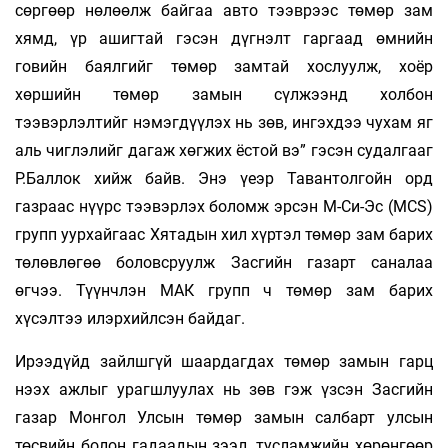
сөргөөр нөлөөлж байгаа авто тээврээс төмөр зам
хямд, үр ашигтай гэсэн дүгнэлт гаргаад өмнийн
говийн баялгийг төмөр замтай хослуулж, хоёр
хөршийн төмөр замын сүлжээнд холбон
тээвэрлэлтийг нэмэгдүүлэх нь зөв, ингэхдээ чухам яг
аль чиглэлийг дагаж хөгжих ёстой вэ” гэсэн судалгааг
Р.Баллок хийж байв. Энэ үеэр Тавантолгойн орд
газраас нүүрс тээвэрлэх боломж эрсэн М-Си-Эс (MCS)
групп уурхайгаас Хятадын хил хүртэл төмөр зам барих
төлөвлөгөө боловсруулж Засгийн газарт саналаа
өгчээ. Түүнчлэн МАК групп ч төмөр зам барих
хүсэлтээ илэрхийлсэн байдаг.
Ирээдүйд зайлшгүй шаардагдах төмөр замын гарц
нээх ажлыг урагшлуулах нь зөв гэж үзсэн Засгийн
газар Монгол Улсын төмөр замын салбарт улсын
төсвийн болон гадаадын зээл, тусламжийн хөрөнгөөр