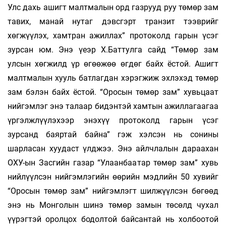
Улс дахь ашигт малтмалын орд газрууд руу төмөр зам
тавих, манай нутаг дэвсгэрт транзит тээврийг
хөгжүүлэх, хамтран ажиллах” протоколд гарын үсэг
зурсан юм. Энэ үеэр Х.Баттулга сайд “Төмөр зам
улсын хөгжилд үр өгөөжөө өгдөг байх ёстой. Ашигт
малтмалын хууль батлагдан хэрэгжиж эхлэхэд төмөр
зам бэлэн байх ёстой. “Оросын төмөр зам” хувьцаат
нийгэмлэг энэ талаар бидэнтэй хамтын ажиллагаагаа
үргэлжлүүлэхээр энэхүү протоколд гарын үсэг
зурсанд баяртай байна” гэж хэлсэн нь сонины
шарласан хуудаст үлджээ. Энэ айлчлалын дараахан
ОХУ-ын Засгийн газар “Улаанбаатар төмөр зам” хувь
нийлүүлсэн нийгэмлэгийн өөрийн мэдлийн 50 хувийг
“Оросын төмөр зам” нийгэмлэгт шилжүүлсэн бөгөөд
энэ нь Монголын шинэ төмөр замын төсөлд чухал
үүрэгтэй оролцох бодолтой байсантай нь холбоотой