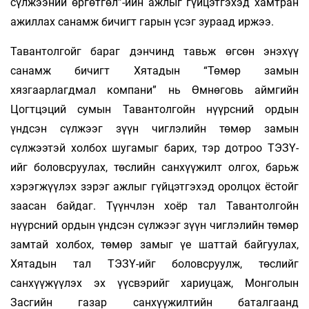
сүлжээний өргөтгөл”-ийн ажлыг гүйцэтгэхэд хамтран
ажиллах санамж бичигт гарын үсэг зураад иржээ.
Тавантолгойг бараг дэнчинд тавьж өгсөн энэхүү
санамж бичигт Хятадын “Төмөр замын
хязгаарлагдмал компани” нь Өмнөговь аймгийн
Цогтцэций сумын Тавантолгойн нүүрсний ордын
үндсэн сүлжээг зүүн чиглэлийн төмөр замын
сүлжээтэй холбох шугамыг барих, тэр дотроо ТЭЗҮ-
ийг боловсруулах, төслийн санхүүжилт олгох, барьж
хэрэгжүүлэх зэрэг ажлыг гүйцэтгэхэд оролцох ёстойг
заасан байдаг. Түүнчлэн хоёр тал Тавантолгойн
нүүрсний ордын үндсэн сүлжээг зүүн чиглэлийн төмөр
замтай холбох, төмөр замыг үе шаттай байгуулах,
Хятадын тал ТЭЗҮ-ийг боловсруулж, төслийг
санхүүжүүлэх эх үүсвэрийг хариуцаж, Монголын
Засгийн газар санхүүжилтийн баталгаанд