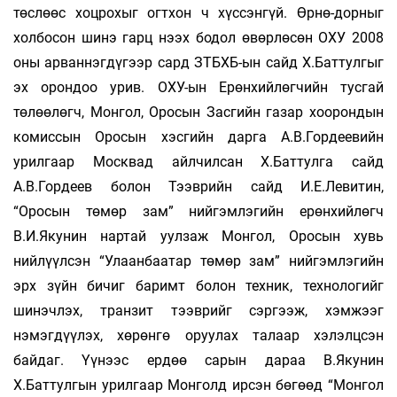
төслөөс хоцрохыг огтхон ч хүссэнгүй. Өрнө-дорныг
холбосон шинэ гарц нээх бодол өвөрлөсөн ОХУ 2008
оны арваннэгдүгээр сард ЗТБХБ-ын сайд Х.Баттулгыг
эх орондоо урив. ОХУ-ын Ерөнхийлөгчийн тусгай
төлөөлөгч, Монгол, Оросын Засгийн газар хоорондын
комиссын Оросын хэсгийн дарга А.В.Гордеевийн
урилгаар Москвад айлчилсан Х.Баттулга сайд
А.В.Гордеев болон Тээврийн сайд И.Е.Левитин,
“Оросын төмөр зам” нийгэмлэгийн ерөнхийлөгч
В.И.Якунин нартай уулзаж Монгол, Оросын хувь
нийлүүлсэн “Улаанбаатар төмөр зам” нийгэмлэгийн
эрх зүйн бичиг баримт болон техник, технологийг
шинэчлэх, транзит тээврийг сэргээж, хэмжээг
нэмэгдүүлэх, хөрөнгө оруулах талаар хэлэлцсэн
байдаг. Үүнээс ердөө сарын дараа В.Якунин
Х.Баттулгын урилгаар Монголд ирсэн бөгөөд “Монгол