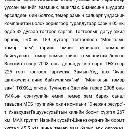
үүссэн өмчийг эзэмших, ашиглах, бизнесийн шударга
өрсөлдөөн бий болгох, төмөр замын салбарт үндэсний
компанитай болох зорилгоор гуравдугаар сарын 05-ны
өдөр 82 дугаар тогтоол гаргав. Тогтоолын дагуу ажил
өрнөж, ТӨХ-ны 189 дүгээр тогтоолоор “Монголын
төмөр зам” төрийн өмчит хувьцаат компани
байгуулсан. Төмөр замын шинэ компанитай болсон
Засгийн газар 2008 оны дөрөвдүгээр сард ТӨХ-гоор
225 тоот тогтоол гаргуулж, Замын-Үүд дэх “Ачаа
шилжүүлэн ачих байгууламж”-ийг “Монголын төмөр
зам” ТӨХК-д өгчээ. Түүнчлэн Засгийн газар 2008 оны
УИХ-ын сонгуулийн өмнө төмөр зам барих санал
тавьсан MCS группийн охин компани “Энержи ресурс”-
т УхаахудагГашуунсухайтын хилийн боомт хүртэл 267
км, МАК группт Нарийн сухайт-Шивээхүрэнгийн боомт
хүртэл 45.5 км шинэ төмөр зам барих эрх олгожээ.