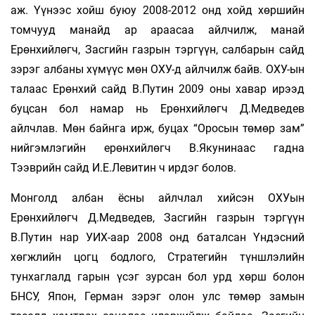
аж. Үүнээс хойш буюу 2008-2012 онд хойд хөршийн
томчууд манайд ар араасаа айлчилж, манай
Ерөнхийлөгч, Засгийн газрын тэргүүн, салбарын сайд
зэрэг албаны хүмүүс мөн ОХУ-д айлчилж байв. ОХУ-ын
талаас Ерөнхий сайд В.Путин 2009 оны хавар ирээд
буцсан бол намар нь Ерөнхийлөгч Д.Медведев
айлчлав. Мөн байнга ирж, буцах “Оросын төмөр зам”
нийгэмлэгийн ерөнхийлөгч В.Якунинаас гадна
Тээврийн сайд И.Е.Левитин ч ирдэг болов.
Монголд албан ёсны айлчлал хийсэн ОХУын
Ерөнхийлөгч Д.Медведев, Засгийн газрын тэргүүн
В.Путин нар УИХ-аар 2008 онд баталсан Үндэсний
хөгжлийн цогц бодлого, Стратегийн түншлэлийн
тунхаглалд гарын үсэг зурсан бол урд хөрш болон
БНСУ, Япон, Герман зэрэг олон улс төмөр замын