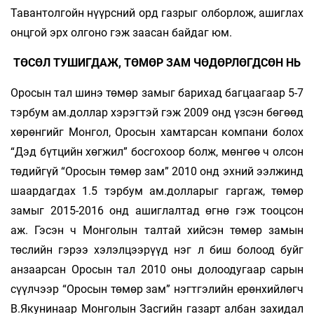
Тавантолгойн нүүрсний орд газрыг олборлож, ашиглах
онцгой эрх олгоно гэж заасан байдаг юм.
ТӨСӨЛ ТУШИГДАЖ, ТӨМӨР ЗАМ ЧӨДӨРЛӨГДСӨН НЬ
Оросын тал шинэ төмөр замыг барихад багцаагаар 5-7
тэрбум ам.доллар хэрэгтэй гэж 2009 онд үзсэн бөгөөд
хөрөнгийг Монгол, Оросын хамтарсан компани болох
“Дэд бүтцийн хөгжил” босгохоор болж, мөнгөө ч олсон
төдийгүй “Оросын төмөр зам” 2010 онд эхний ээлжинд
шаардагдах 1.5 тэрбум ам.долларыг гаргаж, төмөр
замыг 2015-2016 онд ашиглалтад өгнө гэж тооцсон
аж. Гэсэн ч Монголын талтай хийсэн төмөр замын
төслийн гэрээ хэлэлцээрүүд нэг л биш болоод буйг
анзаарсан Оросын тал 2010 оны долоодугаар сарын
сүүлчээр “Оросын төмөр зам” нэгтгэлийн ерөнхийлөгч
В.Якунинаар Монголын Засгийн газарт албан захидал