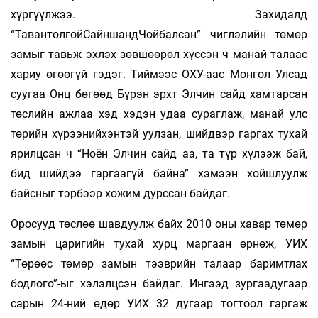
хүргүүлжээ. Захидалд
“ТавантолгойСайншандЧойбалсан” чиглэлийн төмөр
замыг тавьж эхлэх зөвшөөрөл хүссэн ч манай талаас
хариу өгөөгүй гэдэг. Тиймээс ОХУ-аас Монгол Улсад
суугаа Онц бөгөөд Бүрэн эрхт Элчин сайд хамтарсан
төслийн ажлаа хэд хэдэн удаа сураглаж, манай улс
төрийн хүрээнийхэнтэй уулзан, шийдвэр гаргах тухай
ярилцсан ч “Ноён Элчин сайд аа, та түр хүлээж бай,
бид шийдээ гаргаагүй байна” хэмээн хойшлуулж
байсныг тэрбээр хожим дурссан байдаг.
Оросууд төслөө шавдуулж байх 2010 оны хавар төмөр
замын царигийн тухай хурц маргаан өрнөж, УИХ
“Төрөөс төмөр замын тээврийн талаар баримтлах
бодлого”-ыг хэлэлцсэн байдаг. Ингээд зургаадугаар
сарын 24-ний өдөр УИХ 32 дугаар тогтоол гаргаж