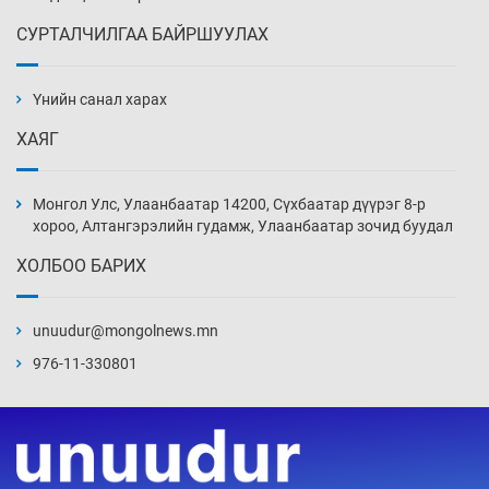
СУРТАЛЧИЛГАА БАЙРШУУЛАХ
АНУ-ын Цэргийн кибер командлалаын
ажилтнууд амиа хорлох явдал эрс
нэмэгджээ
Үнийн санал харах
Уржигдар 13 цаг 52 мин
ХАЯГ
Монголын шигшээ Хонконгийн багийг ялж,
эхний хожлоо авлаа
Монгол Улс, Улаанбаатар 14200, Сүхбаатар дүүрэг 8-р
Уржигдар 13 цаг 30 мин
хороо, Алтангэрэлийн гудамж, Улаанбаатар зочид буудал
ХОЛБОО БАРИХ
Техникийн өндөр үзүүлэлттэй агаарын хөлөг
худалдан авах хүсэлтээ уламжлав
unuudur@mongolnews.mn
Уржигдар 13 цаг 00 мин
976-11-330801
“Шатахууны бус, бодлогын хомсдол
нүүрлээд байна”
Уржигдар 12 цаг 30 мин