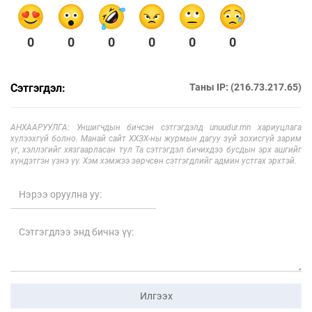
0
0
0
0
0
0
Сэтгэгдэл:
Таны IP: (216.73.217.65)
АНХААРУУЛГА: Уншигчдын бичсэн сэтгэгдэлд unuudur.mn хариуцлага
хүлээхгүй болно. Манай сайт ХХЗХ-ны журмын дагуу зүй зохисгүй зарим
үг, хэллэгийг хязгаарласан тул Та сэтгэгдэл бичихдээ бусдын эрх ашгийг
хүндэтгэн үзнэ үү. Хэм хэмжээ зөрчсөн сэтгэгдлийг админ устгах эрхтэй.
Илгээх