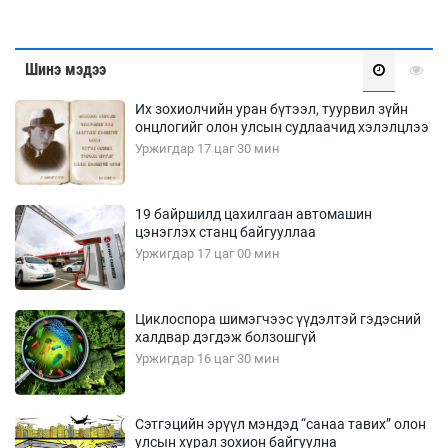
Шинэ мэдээ
Их зохиолчийн уран бүтээл, туурвил зүйн
онцлогийг олон улсын судлаачид хэлэлцлээ
Уржигдар 17 цаг 30 мин
19 байршилд цахилгаан автомашин
цэнэглэх станц байгууллаа
Уржигдар 17 цаг 00 мин
Циклоспора шимэгчээс үүдэлтэй гэдэсний
халдвар дэгдэж болзошгүй
Уржигдар 16 цаг 30 мин
Сэтгэцийн эрүүл мэндэд “санаа тавих” олон
улсын хурал зохион байгуулна