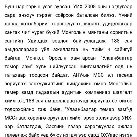
Буш нар гарын үсэг зурсан. УИХ 2008 оны нэгдүгээр
сард энэхүү гэрээг соёрхон баталсан билээ. Үүний
дараа хөтөлбөрийг хэрэгжүүлэх, хяналт, удирдлагаар
хангах чиг үүрэг бүхий Монголын мянганы сорилтын
сангийн Удирдах зөвлөл байгуулагдаж, 188 сая
ам.доллараар үйл ажиллагаа нь тийм ч сайнгүй
байгаа Монгол, Оросын хамтарсан “Улаанбаатар
төмөр зам” хувь нийлүүлсэн нийгэмлэгийг өөд нь
татахаар тооцсон байдаг. АНУ-ын МСС эл төсөлд
зориулах санхүүжилтийг шийдэхийн өмнө Монголын
төмөр замд гадаадын аудитын компаниар шалгалт
хийлгэж, 188 сая ам.доллараа юунд зориулах ёстойгоо
тодорхойлно гэж байв. “Улаанбаатар төмөр зам”-д
МСС-гаас хөрөнгө оруулалт хийх гэрээ хэлэлцээр УИХ-
аар батлагдаж, Засгийн газар хэрэгжүүлэх ажлаа
төлөвлөж байх үед буюу нэгдүгээр сард ОХУаас нэгэн