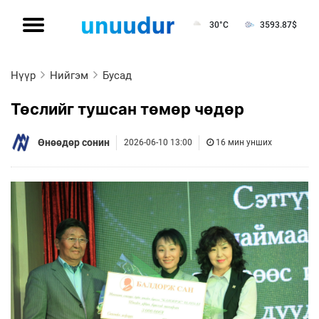
30°C
3593.87
$
Нүүр
Нийгэм
Бусад
Төслийг тушсан төмөр чөдөр
Өнөөдөр сонин
2026-06-10 13:00
16 мин унших