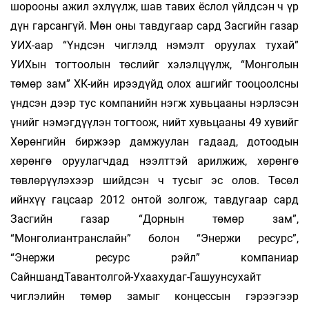
шорооны ажил эхлүүлж, шав тавих ёслол үйлдсэн ч үр
дүн гарсангүй. Мөн оны тавдугаар сард Засгийн газар
УИХ-аар “Үндсэн чиглэлд нэмэлт оруулах тухай”
УИХын тогтоолын төслийг хэлэлцүүлж, “Монголын
төмөр зам” ХК-ийн ирээдүйд олох ашгийг тооцоолсны
үндсэн дээр тус компанийн нэгж хувьцааны нэрлэсэн
үнийг нэмэгдүүлэн тогтоож, нийт хувьцааны 49 хувийг
Хөрөнгийн биржээр дамжуулан гадаад, дотоодын
хөрөнгө оруулагчдад нээлттэй арилжиж, хөрөнгө
төвлөрүүлэхээр шийдсэн ч тусыг эс олов. Төсөл
ийнхүү гацсаар 2012 онтой золгож, тавдугаар сард
Засгийн газар “Дорнын төмөр зам”,
“Монголиантранслайн” болон “Энержи ресурс”,
“Энержи ресурс рэйл” компаниар
СайншандТавантолгой-Ухаахудаг-Гашуунсухайт
чиглэлийн төмөр замыг концессын гэрээгээр