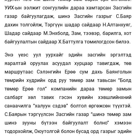
УИХ-ын ээлжит сонгуулийн дараа хамтарсан Засгийн
газар байгуулагдаж, шинэ Засгийн газрыг С.Баяр
дахин толгойлж, Тэргүүн шадар сайдаар Н.Алтанхуяг,
Шадар сайдаар М.Энхболд, Зам, тээвэр, барилга, хот
байгуулалтын сайдаар Х.Баттулга томилогдсон билээ.
Энэ үеэс уул уурхайг эдийн засгийн эргэлтэд
яаралтай оруулах асуудал хурцаар тавигдаж, төв
маршрутаас Сэлэнгийн Ерөө сум дахь Баянголын
төмрийн хүдрийн орд руу төмөр зам тавьсан “Болд
төмөр Ерөө гол” компанийн дараа төмөр замын
салбарт хөл тавих гэсэн хувийн хэвшлийнхний
санаачилга “халуун сэдэв” болтол өргөжсөн түүхтэй.
С.Баярын тэргүүлсэн Засгийн газар “шинэ төмөр зам
шинэ зууны бүтээн байгуулалт болно” хэмээн
тодорхойлж, Оюутолгой болон бусад орд газ­рыг эдийн