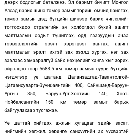
дээрх бодлогыг баталжээ. Эл баримт бичигт Монгол
Улсад барих шинэ төмөр замыг төрийн өмчид байлгах,
төмөр замын дэд бүтцийн шинээр барих чиглэлийг
тогтоохдоо стратегийн ач холбогдол бүхий ашигт
малтмалын ордыг түшиглэх, орд газруудын ачаа
тээвэрлэлтийн эрэлт хэрэгцээг хангах, ашигт
малтмалыг эрэлт ихтэй зах зээлд хүргэх, нэг зах
зээлээс хамааралгүй байх нөхцөлийг ханга хыг зорих,
ойролцоо гоор 5683.5 км төмөр замын суурь бүтцийн
нэгдүгээр үе шатанд Даланзадгад-Тавантолгой-
Цагаансуварга-Зүүнбаянгийн 400, Сайншанд-Баруун-
Уртын 350, Баруун-Урт-Хөөтийн 140, Хөөт-
Чойбалсангийн 150 км төмөр замыг барьж
байгуулахаар тусгажээ.
Үе шаттай хийгдэх ажлын хугацааг эдийн засаг,
нийгмийн хөгжил, хөрөнгө санхүүгийн эх үүсвэртэй