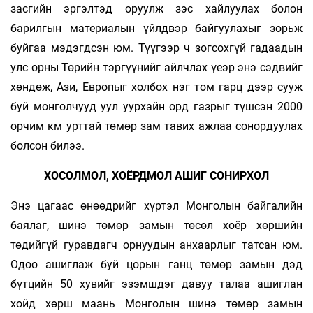
засгийн эргэлтэд оруулж зэс хай­луулах болон
барилгын материалын үйлдвэр байгуулахыг зорьж
буйгаа мэдэгдсэн юм. Түүгээр ч зогсохгүй гадаадын
улс орны Төрийн тэргүүнийг айлчлах үеэр энэ сэдвийг
хөндөж, Ази, Европыг холбох нэг том гарц дээр сууж
буй монголчууд уул уурхайн орд газрыг түшсэн 2000
орчим км урттай төмөр зам тавих ажлаа сонордуулах
болсон билээ.
ХОСОЛМОЛ, ХОЁРДМОЛ АШИГ СОНИРХОЛ
Энэ цагаас өнөөдрийг хүртэл Монголын байгалийн
баялаг, шинэ төмөр замын төсөл хоёр хөршийн
төдийгүй гуравдагч орнуудын анхаарлыг татсан юм.
Одоо ашиглаж буй цорын ганц төмөр замын дэд
бүтцийн 50 хувийг эзэмшдэг давуу талаа ашиглан
хойд хөрш маань Монголын шинэ төмөр замын