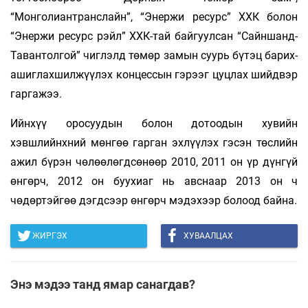
“Монголиантранслайн”, “Энержи ресурс” ХХК болон
“Энержи ресурс рэйл” ХХК-тай байгуулсан “Сайншанд-
Тавантолгой” чиглэлд төмөр замын суурь бүтэц барих-
ашиглахшилжүүлэх концессын гэрээг цуцлах шийдвэр
гаргажээ.
Ийнхүү оросуудын болон дотоодын хувийн
хэвшлийнхний мөнгөө гарган эхлүүлэх гэсэн төслийн
ажил бүрэн чөлөөлөгдсөнөөр 2010, 2011 он үр дүнгүй
өнгөрч, 2012 он буухиаг нь авснаар 2013 он ч
чөдөртэйгөө дэгдсээр өнгөрч мэдэхээр болоод байна.
ЖИРГЭХ
ХУВААЛЦАХ
Энэ мэдээ танд ямар санагдав?