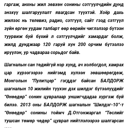
гаргаж, анхны жил зөвхөн сонины сэтгүүлчдийн дунд
энэхүү шалгаруулалт явагдсан түүхтэй. Хоёр дахь
жилээс нь телевиз, радио, сэтгүүл, сайт гээд сэтгүүл
зүйн өргөн уудам талбарт өөр өөрийн чиглэлээр бүтээн
туурвиж буй бүхий л сэтгүүлчдийг хамардаг болж,
жилд дунджаар 120 гаруй хүн 200 орчим бүтээлээ
ирүүлэн, ур чадвараа сорьдог байв.
Шагналын сан төдийгүй нэр хүнд, ач холбогдол, хамрах
цар хүрээгээрээ нийгэмд хүлээн зөвшөөрөгдөж,
Монголын “Пулитцер” гэгддэг байсан БАЛДОРЖ
шагналын 10 жилийн түүхэн дэх шилдэг бүтээлүүдийг
“Өнөөдөр” сонин цувралаар уншигчдадаа хүргэж буй
билээ. 2013 оны БАЛДОРЖ шагналын “Шилдэг-10”-т
“Өнөөдөр” сонины тоймч Д.Отгонжаргал “Төслийг
тушсан төмөр чөдөр” цуврал нийтлэлээрээ шалгарсан