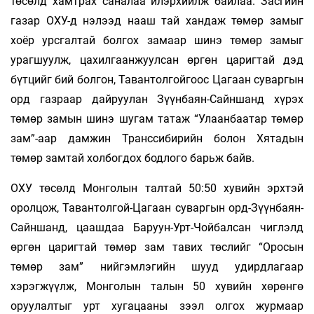
төсөлд хамтрах саналаа илэрхийлж байлаа. Засгийн
газар ОХУ-д нэлээд нааш тай хандаж төмөр замыг
хоёр урсгалтай болгох замаар шинэ төмөр замыг
урагшуулж, цахилгаанжуулсан өргөн царигтай дэд
бүтцийг бий болгон, Тавантолгойгоос Цагаан суваргын
орд газраар дайруулан Зүүнбаян-Сайншанд хүрэх
төмөр замын шинэ шугам татаж “Улаанбаатар төмөр
зам”-аар дамжин Транссибирийн болон Хятадын
төмөр замтай холбогдох бодлого барьж байв.
ОХУ төсөлд Монголын талтай 50:50 хувийн эрхтэй
оролцож, Тавантолгой-Цагаан суваргын орд-Зүүнбаян-
Сайншанд, цаашдаа Баруун-Урт-Чойбалсан чиглэлд
өргөн царигтай төмөр зам тавих төслийг “Оросын
төмөр зам” нийгэмлэгийн шууд удирдлагаар
хэрэгжүүлж, Монголын талын 50 хувийн хөрөнгө
оруулалтыг урт хугацааны зээл олгох журмаар