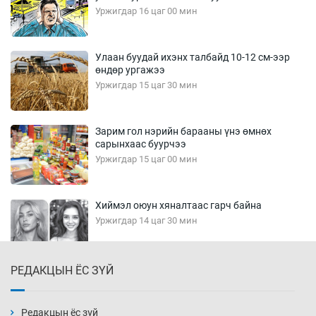
Уржигдар 16 цаг 00 мин
Улаан буудай ихэнх талбайд 10-12 см-ээр
өндөр ургажээ
Уржигдар 15 цаг 30 мин
Зарим гол нэрийн барааны үнэ өмнөх
сарынхаас буурчээ
Уржигдар 15 цаг 00 мин
Хиймэл оюун хяналтаас гарч байна
Уржигдар 14 цаг 30 мин
РЕДАКЦЫН ЁС ЗҮЙ
Эмэгтэйчүүд Бээжин, эрэгтэйчүүд Японд
бэлтгэл базаахаар хилийн дээс алхлаа
Уржигдар 14 цаг 00 мин
Редакцын ёс зүй