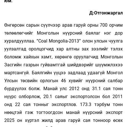
юм.
Д:Отгонжаргал
Өнгөрсөн сарын сүүлчээр арав гаруй орны 700 орчим
төлөөлөгчийг Монголын нүүрсний баялаг нэг дор
хуралдууллаа. “Coal Mongolia-2013” олон улсын чуулга
уулзалтад оролцогчид хар алтны зах зээлийг тэлэх
боломж хайхын хамт, хөрөнгө оруулагчид Монголын
Засгийн газрын гуйвамтгай шийдвэрийг шүүмжлэхээ
мартсангүй. Баялгийн үүцээ задлаад удаагүй Монгол
Улсын төсвийн орлогын 46 хувийг нүүрсний салбар
бүрдүүлэх болж. Манай улс 2012 онд 31.1 сая тонн
нүүрс олборлож, 20.1 саяыг экспортолсон бол 2011
онд 22 сая тонныг экспортлов. 173.3 тэрбум тонн
нөөцтэй гэж тогтоогдсон манай нүүрсний экспорт
2025 он хүртэл жилд арав гаруй сая тонноор өсөх