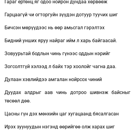
Гараг ертөнц яг одоо нойрон дундаа хөрвөөж
Гарцаагүй чи огторгуйн зүүдэн дотуур туучих шиг
Бичсэн мөрүүдээс нь өөр амьсгал гэрэлтэх
Бидний унших яруу найраг ийм л харь байгаасай.
Зовуурьтай бодлын чинь гүнээс оддын нэрийг
Зогсолтгүй хэлээд л байх тэр хоолойг чагна даа.
Дулаан хэвлийдээ амгалан нойрсох чиний
Дуудах алдрыг аав чинь дотроо шивнэж байсныг
төсөөл дөө.
Цасны гүн дэх мөнхийн цаг хугацаанд бясалгасан
Ирэх зуунуудын нэгэнд өөрийгөө олж харах шиг