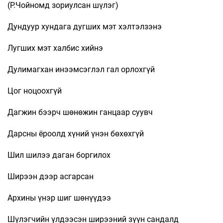
(Р.Чойномд зориулсан шүлэг)
Дундуур хундага дугших мэт хэлтэлзэнэ
Лугших мэт халбис хийнэ
Дулимагхан инээмсэглэл гал орлохгүй
Цог ноцоохгүй
Дагжин бээрч шөнөжин ганцаар суувч
Дарсны ёроолд хүний үнэн бөхөхгүй
Шил шилээ даган боргилох
Ширээн дээр асгарсан
Архины үнэр шиг шөнүүдээ
Шүлэгчийн үлдээсэн ширээний зүүн сандалд