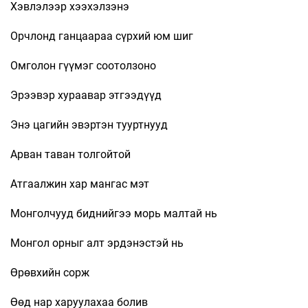
Хэвлэлээр хээхэлзэнэ
Орчлонд ганцаараа сүрхий юм шиг
Омголон гүүмэг соотолзоно
Эрээвэр хураавар этгээдүүд
Энэ цагийн эвэртэн тууртнууд
Арван таван толгойтой
Атгаалжин хар мангас мэт
Монголчууд биднийгээ морь малтай нь
Монгол орныг алт эрдэнэстэй нь
Өрөвхийн сорж
Өөд нар харуулахаа болив