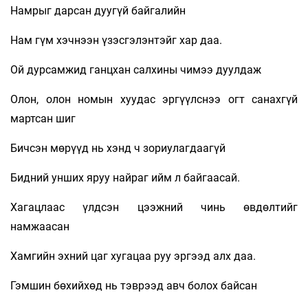
Намрыг дарсан дуугүй байгалийн
Нам гүм хэчнээн үзэсгэлэнтэйг хар даа.
Ой дурсамжид ганцхан салхины чимээ дуулдаж
Олон, олон номын хуудас эргүүлснээ огт санахгүй
мартсан шиг
Бичсэн мөрүүд нь хэнд ч зориулагдаагүй
Бидний унших яруу найраг ийм л байгаасай.
Хагацлаас үлдсэн цээжний чинь өвдөлтийг
намжаасан
Хамгийн эхний цаг хугацаа руу эргээд алх даа.
Гэмшин бөхийхөд нь тэврээд авч болох байсан