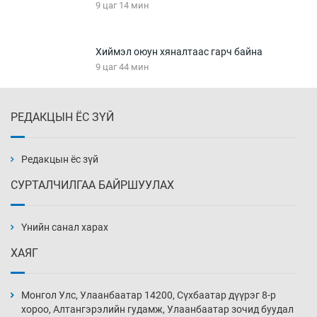
9 цаг 14 мин
Хиймэл оюун хяналтаас гарч байна
9 цаг 44 мин
РЕДАКЦЫН ЁС ЗҮЙ
Эмэгтэйчүүд Бээжин, эрэгтэйчүүд Японд
бэлтгэл базаахаар хилийн дээс алхлаа
10 цаг 14 мин
Редакцын ёс зүй
СУРТАЛЧИЛГАА БАЙРШУУЛАХ
АНУ-ын Цэргийн кибер командлалаын
ажилтнууд амиа хорлох явдал эрс
нэмэгджээ
Үнийн санал харах
10 цаг 21 мин
ХАЯГ
Монголын шигшээ Хонконгийн багийг ялж,
эхний хожлоо авлаа
Монгол Улс, Улаанбаатар 14200, Сүхбаатар дүүрэг 8-р
10 цаг 44 мин
хороо, Алтангэрэлийн гудамж, Улаанбаатар зочид буудал