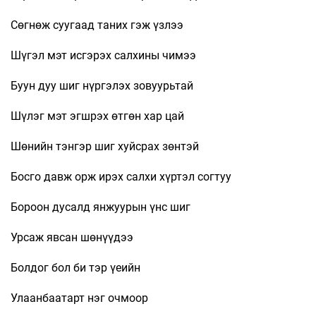
Сөгнөж суугаад таних гэж үзлээ
Шүгэл мэт исгэрэх салхины чимээ
Буун дуу шиг нүргэлэх зовуурьтай
Шүлэг мэт эгшрэх өтгөн хар цай
Шөнийн тэнгэр шиг хуйсрах зөнтэй
Босго давж орж ирэх салхи хүртэл согтуу
Бороон дусалд янжуурын үнс шиг
Урсаж явсан шөнүүдээ
Болдог бол би тэр үеийн
Улаанбаатарт нэг очмоор