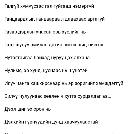
Галгүй хүмүүсээс гал гуйгаад нэмэргүй
Ганцаардлыг, ганцаараа л давахаас аргагүй
Газар дэрлэн унасан орь хүслийг нь
Галт шувуу амилан дахин нисэх шиг, нисгэх
Нутагтайгаа байхад нуруу цэх алхана
Нулимс, эр хүнд, цуснаас нь ч үнэтэй
Илүү чанга хашхирснаар нь эр зоригийг хэмждэггүй
Билүү, чулуунаас зөөлөн ч хутга хурцалдаг аа...
Дээл шиг эх орон нь
Дэлхийн гүрнүүдийн дунд хавчуулаастай