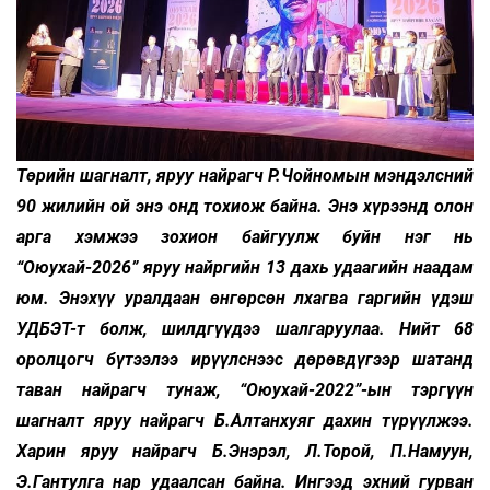
Төрийн шагналт, яруу найрагч Р.Чойномын мэндэлсний
90 жилийн ой энэ онд тохиож байна. Энэ хүрээнд олон
арга хэмжээ зохион байгуулж буйн нэг нь
“Оюухай-2026” яруу найргийн 13 дахь удаагийн наадам
юм. Энэхүү уралдаан өнгөрсөн лхагва гаргийн үдэш
УДБЭТ-т болж, шилдгүүдээ шалгаруулаа. Нийт 68
оролцогч бүтээлээ ирүүлснээс дөрөвдүгээр шатанд
таван найрагч тунаж, “Оюухай-2022”-ын тэргүүн
шагналт яруу найрагч Б.Алтанхуяг дахин түрүүлжээ.
Харин яруу найрагч Б.Энэрэл, Л.Торой, П.Намуун,
Э.Гантулга нар удаалсан байна. Ингээд эхний гурван