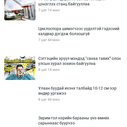
цэнэглэх станц байгууллаа
7 цаг 14 мин
Циклоспора шимэгчээс үүдэлтэй гэдэсний
халдвар дэгдэж болзошгүй
7 цаг 44 мин
Сэтгэцийн эрүүл мэндэд “санаа тавих” олон
улсын хурал зохион байгуулна
8 цаг 14 мин
Улаан буудай ихэнх талбайд 10-12 см-ээр
өндөр ургажээ
8 цаг 44 мин
Зарим гол нэрийн барааны үнэ өмнөх
сарынхаас буурчээ