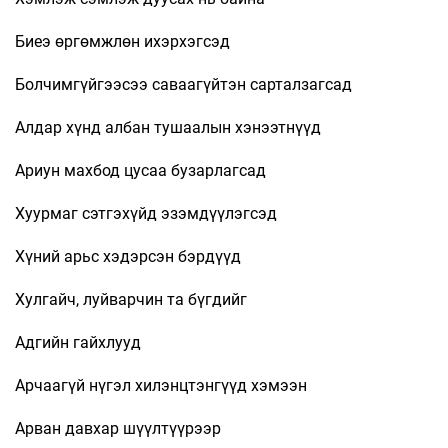
Биеэ өргөмжлөн ихэрхэгсэд
Болчимгүйгээсээ саваагүйтэн сарталзагсад
Алдар хүнд албан тушаалын хэнээтнүүд
Ариун махбод цусаа бузарлагсад
Хуурмаг сэтгэхүйд эзэмдүүлэгсэд
Хүний арьс хэдэрсэн бэрдүүд
Хулгайч, луйварчин та бүгдийг
Адгийн гайхлууд
Арчаагүй нүгэл хилэнцтэнгүүд хэмээн
Арван давхар шүүлтүүрээр