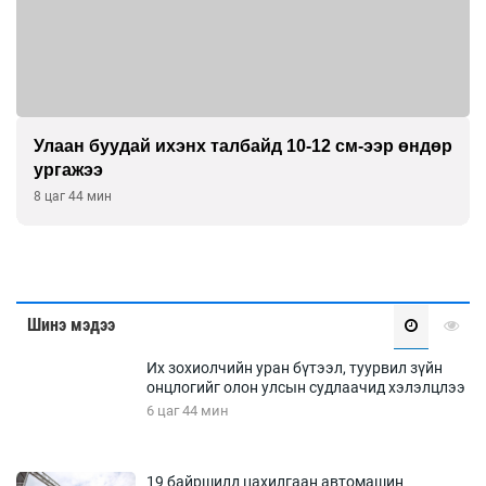
Улаан буудай ихэнх талбайд 10-12 см-ээр өндөр
ургажээ
8 цаг 44 мин
Шинэ мэдээ
Их зохиолчийн уран бүтээл, туурвил зүйн
онцлогийг олон улсын судлаачид хэлэлцлээ
6 цаг 44 мин
19 байршилд цахилгаан автомашин