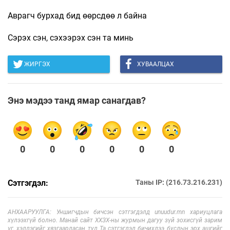
Аврагч бурхад бид өөрсдөө л байна
Сэрэх сэн, сэхээрэх сэн та минь
ЖИРГЭХ
ХУВААЛЦАХ
Энэ мэдээ танд ямар санагдав?
0
0
0
0
0
0
Сэтгэгдэл:
Таны IP: (216.73.216.231)
АНХААРУУЛГА: Уншигчдын бичсэн сэтгэгдэлд unuudur.mn хариуцлага
хүлээхгүй болно. Манай сайт ХХЗХ-ны журмын дагуу зүй зохисгүй зарим
үг, хэллэгийг хязгаарласан тул Та сэтгэгдэл бичихдээ бусдын эрх ашгийг