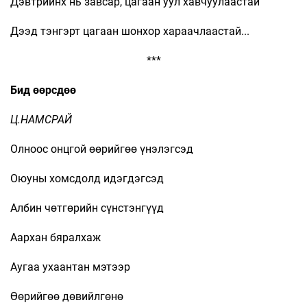
Дэвтрийнх нь завсар, цагаан уул хавчуулаастай
Дээд тэнгэрт цагаан шонхор хараачлаастай...
***
Бид өөрсдөө
Ц.НАМСРАЙ
Олноос онцгой өөрийгөө үнэлэгсэд
Оюуны хомсдолд идэгдэгсэд
Албин чөтгөрийн сүнстэнгүүд
Аархан бяралхаж
Аугаа ухаантан мэтээр
Өөрийгөө дөвийлгөнө