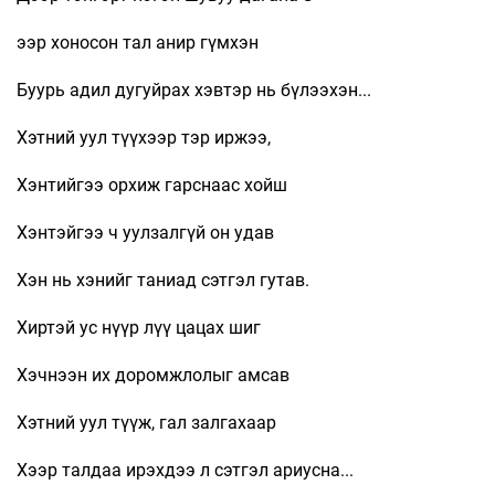
ээр хоносон тал анир гүмхэн
Буурь адил дугуйрах хэвтэр нь бүлээхэн...
Хэтний уул түүхээр тэр иржээ,
Хэнтийгээ орхиж гарснаас хойш
Хэнтэйгээ ч уулзалгүй он удав
Хэн нь хэнийг таниад сэтгэл гутав.
Хиртэй ус нүүр лүү цацах шиг
Хэчнээн их доромжлолыг амсав
Хэтний уул түүж, гал залгахаар
Хээр талдаа ирэхдээ л сэтгэл ариусна...