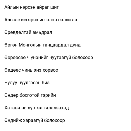
Айлын нэрсэн айраг шиг
Алсаас исгэрэх исгэлэн салхи аа
Өрөвдөлтэй амьдрал
Өргөн Монголын ганцаардал дунд
Өөрөөсөө ч үнэнийг нуугаагүй болохоор
Өөдөөс чинь энэ хорвоо
Чулуу нүүлгэсэн биз
Өндөр босготой гэрийн
Хатавч нь хүртэл гялалзахад
Өндийж хараагүй болохоор