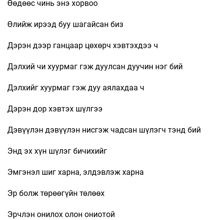
Өөдөөс чинь энэ хорвоо
Өлийж ирээд буу шагайсан биз
Дэрэн дээр ганцаар цөхөрч хэвтэхдээ ч
Дэлхий чи хуурмаг гэж дуулсан дуучин нэг бий
Дэлхийг хуурмаг гэж дуу аялахдаа ч
Дэрэн дор хэвтэх шүлгээ
Дэвүүлэн дэвүүлэн нисгэж чадсан шүлэгч тэнд бий
Энд эх хүн шүлэг бичихийг
Эмгэнэл шиг харна, элдэвлэж харна
Эр болж төрөөгүйн төлөөх
Эрчлэн онилох олон ониотой