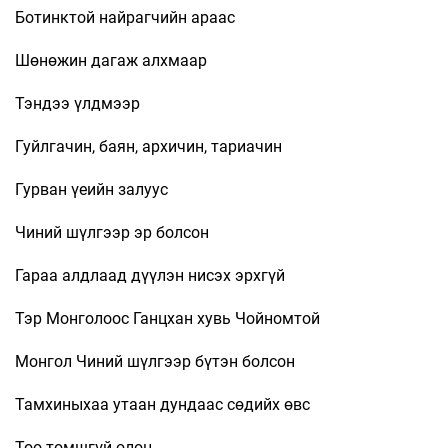
Ботинктой найрагчийн араас
Шөнөжин дагаж алхмаар
Тэндээ үлдмээр
Гуйлгачин, баян, архичин, тариачин
Гурван үеийн залуус
Чиний шүлгээр эр болсон
Гараа алдлаад дүүлэн нисэх эрхгүй
Тэр Монголоос Ганцхан хувь Чойномтой
Монгол Чиний шүлгээр бүтэн болсон
Тамхиныхаа утаан дундаас сөдийх өвс
Тоо томшгүй олон