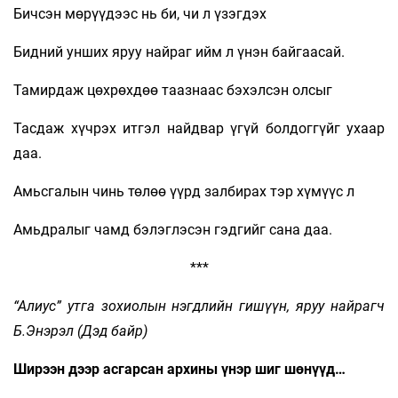
Бичсэн мөрүүдээс нь би, чи л үзэгдэх
Бидний унших яруу найраг ийм л үнэн байгаасай.
Тамирдаж цөхрөхдөө таазнаас бэхэлсэн олсыг
Тасдаж хүчрэх итгэл найдвар үгүй болдоггүйг ухаар
даа.
Амьсгалын чинь төлөө үүрд залбирах тэр хүмүүс л
Амьдралыг чамд бэлэглэсэн гэдгийг сана даа.
***
“Алиус” утга зохиолын нэгдлийн гишүүн, яруу найрагч
Б.Энэрэл (Дэд байр)
Ширээн дээр асгарсан архины үнэр шиг шөнүүд…