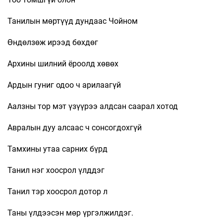
Танилын мөртүүд дундаас Чойном
Өндөлзөж ирээд бөхдөг
Архины шилний ёроолд хөвөх
Ардын гуниг одоо ч арилаагүй
Аалзны тор мэт үзүүрээ алдсан саарал хотод
Авралын дуу алсаас ч сонсогдохгүй
Тамхины утаа сарних бүрд
Танил нэг хоосрол үлддэг
Танил тэр хоосрол дотор л
Таны үлдээсэн мөр үргэлжилдэг.