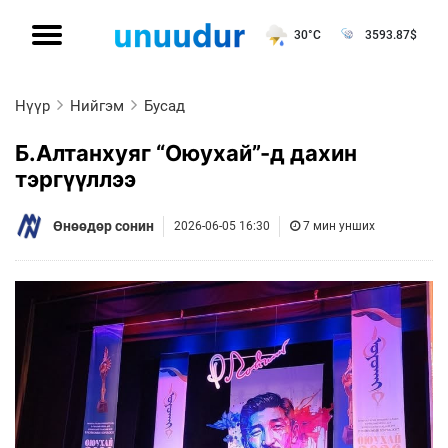
30°C
3593.87
$
Нүүр
Нийгэм
Бусад
Б.Алтанхуяг “Оюухай”-д дахин
тэргүүллээ
Өнөөдөр сонин
2026-06-05 16:30
7 мин унших