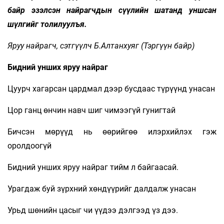
байр эзэлсэн найрагчдын сүүлийн шатанд уншсан
шүлгийг толилуулъя.
Яруу найрагч, сэтгүүлч Б.Алтанхуяг (Тэргүүн байр)
Бидний унших яруу найраг
Цуурч хагарсан цардмал дээр бусдаас түрүүнд унасан
Цор ганц өнчин навч шиг чимээгүй гунигтай
Бичсэн мөрүүд нь өөрийгөө илэрхийлэх гэж
оролдоогүй
Бидний унших яруу найраг тийм л байгаасай.
Урагдаж буй зүрхний хөндүүрийг далдалж унасан
Урьд шөнийн цасыг чи үүдээ дэлгээд үз дээ.