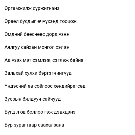
Өргөмжилж сүржигнэнэ
Өрөөл бусдыг өчүүхэнд тооцож
Өмдний бөөснөөс дорд үзнэ
Аялгуу сайхан монгол хэлээ
Ад үзэх мэт сэмлэж, сэглэж байна
Зальхай хулхи бэртэгчингүүд
Үндэсний өв соёлоос хөндийрөгсөд
Зусрын бялдууч сайчууд
Бүгд л од боллоо гэж дэвхцэнэ
Бүр зурагтаар саахалзана