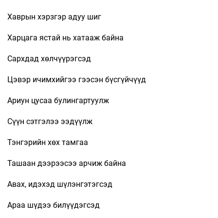
Хаврын хэрзгэр адуу шиг
Харцага ястай нь хатааж байна
Сархдад хөлчүүрэгсэд
Цэвэр ичимхийгээ гээсэн бүсгүйчүүд
Ариун цусаа булингартуулж
Сүүн сэтгэлээ ээдүүлж
Тэнгэрийн хөх тамгаа
Ташаан дээрээсээ арчиж байна
Авах, идэхэд шүлэнгэтэгсэд
Араа шүдээ билүүдэгсэд