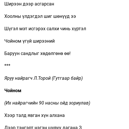
Ширээн дээр асгарсан
Хоолны үлдэгдэл шиг шөнүүд ээ
Шүгэл мэт исгэрэх салхи чинь хүртэл
Чойном үгүй ширээний
Баруун сандлыг хөдөлгөнө өө!
***
Яруу найрагч Л.Торой (Гутгаар байр)
Чойном
(Их найрагчийн 90 насны ойд зориулав)
Хээр талд явган хүн алхана
Дээр тэнгэрт нэгэн шувуу дагана З