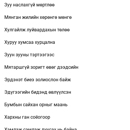
Зуу наслахгүй мөртлөө
Мянган жилийн хөрөнгө мөнгө
Хулгайлж луйвардахын төлөө
Хуруу хумсаа хурцална
Зуун зууны тэртээгээс
Мятаршгүй зоригт өвөг дээдсийн
Эрдэнэт биеэ золиослон байж
Эдүгээгийн бидэнд өвлүүлсэн
Бумбын сайхан орныг маань
Хархны ган соёогоор
Хэмлэж сэмлэж дуусах нь байна