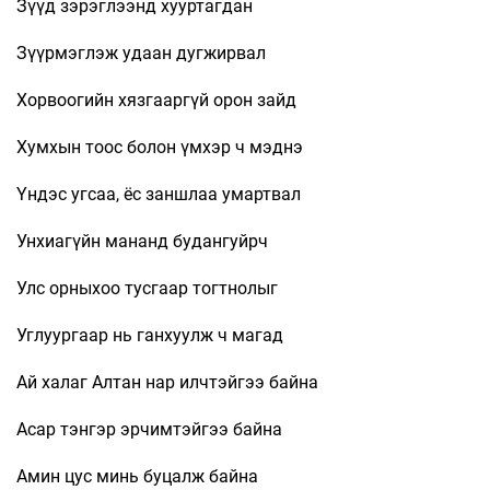
Зүүд зэрэглээнд хууртагдан
Зүүрмэглэж удаан дугжирвал
Хорвоогийн хязгааргүй орон зайд
Хумхын тоос болон үмхэр ч мэднэ
Үндэс угсаа, ёс заншлаа умартвал
Унхиагүйн мананд будангуйрч
Улс орныхоо тусгаар тогтнолыг
Углуургаар нь ганхуулж ч магад
Ай халаг Алтан нар илчтэйгээ байна
Асар тэнгэр эрчимтэйгээ байна
Амин цус минь буцалж байна