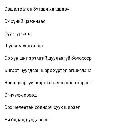
Эвшил хатан бутарч хагдравч
Эх хүний цээжнээс
Сүү ч урсана
Шүлэг ч ханхална
Эр хүн шиг эрэмгий дуулаагүй болохоор
Энгэрт нуугдсан шарх хүртэл эгшиглэнэ
Эрээ цээргүй ширтэх элдэв олон харцыг
Эгнүүлж өрөөд
Эрх чөлөөтэй солиорч суух ширээг
Чи бидэнд үлдээсэн