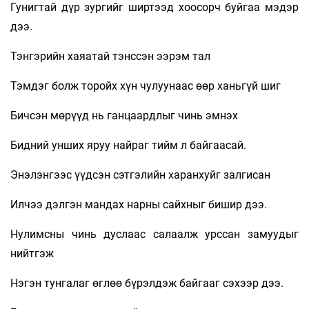
Гунигтай дүр зургийг ширтээд хоосорч буйгаа мэдэр
дээ.
Тэнгэрийн хаяатай тэнссэн ээрэм тал
Тэмдэг болж торойх хүн чулуунаас өөр ханьгүй шиг
Бичсэн мөрүүд нь ганцаардлыг чинь эмнэх
Бидний унших яруу найраг тийм л байгаасай.
Энэлэнгээс үүдсэн сэтгэлийн харанхуйг залгисан
Илчээ дэлгэн мандах нарны сайхныг бишир дээ.
Нулимсны чинь дуслаас салаалж урссан замуудыг
нийтгэж
Нэгэн тунгалаг өглөө бүрэлдэж байгааг сэхээр дээ.