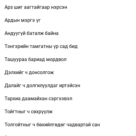
Арз шиг аагтайгаар нэрсэн
Ардын мэргэ үг
Андуугүй баталж байна
Тэнгэрийн тамгатны үр сад бид
Ташуураа бариад мордвол
Дэлхийг ч донсолгож
Далайг ч долгилуулдаг иртэйсэн
Тархиа даамайхан сэргээвэл
Тойгтныг ч сөхрүүлж
Толгойтныг ч бөхийлгөдөг чадвартай сан