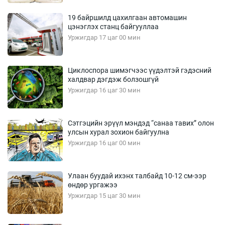
19 байршилд цахилгаан автомашин
цэнэглэх станц байгууллаа
Уржигдар 17 цаг 00 мин
Циклоспора шимэгчээс үүдэлтэй гэдэсний
халдвар дэгдэж болзошгүй
Уржигдар 16 цаг 30 мин
Сэтгэцийн эрүүл мэндэд “санаа тавих” олон
улсын хурал зохион байгуулна
Уржигдар 16 цаг 00 мин
Улаан буудай ихэнх талбайд 10-12 см-ээр
өндөр ургажээ
Уржигдар 15 цаг 30 мин