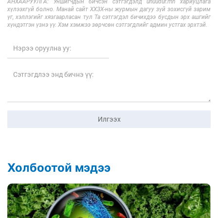
АНХААРУУЛГА: Уншигчдын бичсэн сэтгэгдэлд unuudur.mn хариуцлага
хүлээхгүй болно. Манай сайт ХХЗХ-ны журмын дагуу зүй зохисгүй зарим
үг, хэллэгийг хязгаарласан тул Та сэтгэгдэл бичихдээ бусдын эрх ашгийг
хүндэтгэн үзнэ үү. Хэм хэмжээ зөрчсөн сэтгэгдлийг админ устгах эрхтэй.
Илгээх
Холбоотой мэдээ