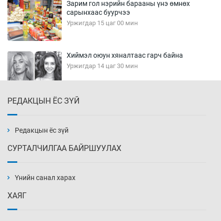
Зарим гол нэрийн барааны үнэ өмнөх
сарынхаас буурчээ
Уржигдар 15 цаг 00 мин
Хиймэл оюун хяналтаас гарч байна
Уржигдар 14 цаг 30 мин
РЕДАКЦЫН ЁС ЗҮЙ
Эмэгтэйчүүд Бээжин, эрэгтэйчүүд Японд
бэлтгэл базаахаар хилийн дээс алхлаа
Уржигдар 14 цаг 00 мин
Редакцын ёс зүй
СУРТАЛЧИЛГАА БАЙРШУУЛАХ
АНУ-ын Цэргийн кибер командлалаын
ажилтнууд амиа хорлох явдал эрс
нэмэгджээ
Үнийн санал харах
Уржигдар 13 цаг 52 мин
ХАЯГ
Монголын шигшээ Хонконгийн багийг ялж,
эхний хожлоо авлаа