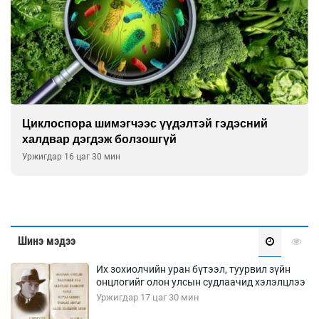
Циклоспора шимэгчээс үүдэлтэй гэдэсний
халдвар дэгдэж болзошгүй
Уржигдар 16 цаг 30 мин
Шинэ мэдээ
Их зохиолчийн уран бүтээл, туурвил зүйн
онцлогийг олон улсын судлаачид хэлэлцлээ
Уржигдар 17 цаг 30 мин