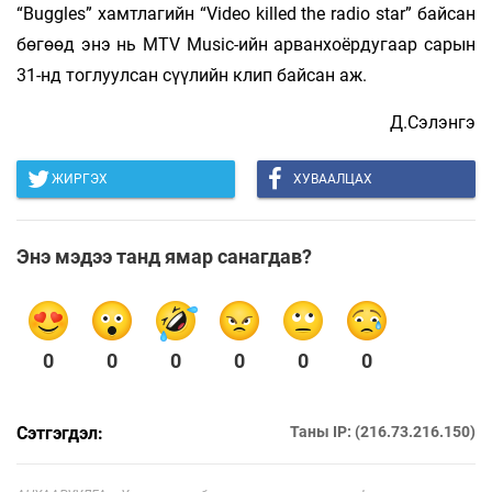
“Buggles” хамтлагийн “Video killed the radio star” байсан
бөгөөд энэ нь MTV Music-ийн арванхоёрдугаар сарын
31-нд тоглуулсан сүүлийн клип байсан аж.
Д.Сэлэнгэ
ЖИРГЭХ
ХУВААЛЦАХ
Энэ мэдээ танд ямар санагдав?
0
0
0
0
0
0
Сэтгэгдэл:
Таны IP: (216.73.216.150)