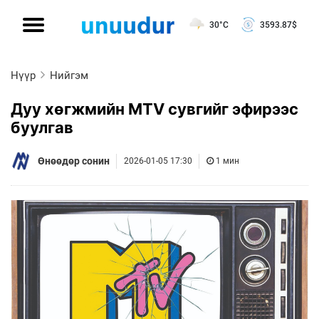
30°C
3593.87
$
Нүүр
Нийгэм
Дуу хөгжмийн MTV сувгийг эфирээс
буулгав
Өнөөдөр сонин
2026-01-05 17:30
1 мин