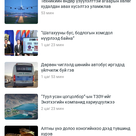
Техникийн өндөр үзүүлэлттэй агаарын хөлөг
худалдан авах хүсэлтээ уламжлав
53 мин
“Шатахууны бус, бодлогын хомсдол
нүүрлээд байна”
1 цаг 23 мин
Дөрвөн чиглэлд шөнийн автобус иргэдэд
үйлчилж буй гэв
1 цаг 53 мин
“Туул усан цогцолбор”-ын ТЭЗҮ-ийг
Энэтхэгийн компанид хариуцуулжээ
2 цаг 23 мин
Алтны үнэ долоо хоногийнхоо дээд түвшинд
хүрэв