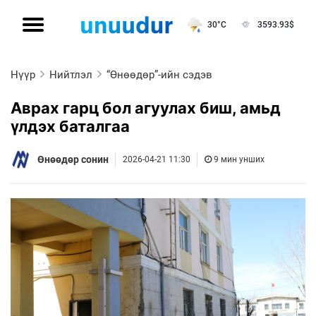
30°C
3593.93
$
Нүүр
Нийтлэл
“Өнөөдөр”-ийн сэдэв
Аврах гарц бол агуулах биш, амьд
үлдэх баталгаа
Өнөөдөр сонин
2026-04-21 11:30
9 мин унших