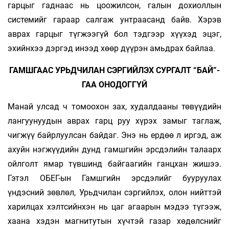
гарцыг гаднаас нь цоожилсон, галын дохиоллын
системийг гараар салгаж унтраасанд байв. Хэрэв
аврах гарцыг түгжээгүй бол тэдгээр хүүхэд эцэг,
эхийнхээ дэргэд инээд хөөр дүүрэн амьдрах байлаа.
ГАМШГААС УРЬДЧИЛАН СЭРГИЙЛЭХ СУРГАЛТ “БАЙ”-
ГАА ОНОДОГГҮЙ
Манай улсад ч томоохон зах, худалдааны төвүүдийн
лангуунуудын аврах гарц руу хүрэх замыг таглаж,
чигжүү байрлуулсан байдаг. Энэ нь ердөө л иргэд, аж
ахуйн нэгжүүдийн дунд гамшгийн эрсдэлийн талаарх
ойлголт ямар түвшинд байгаагийн ганцхан жишээ.
Гэтэл ОБЕГ-ын Гамшгийн эрсдэлийг бууруулах
үндэсний зөвлөл, Урьдчилан сэргийлэх, олон нийттэй
харилцах хэлтсийнхэн нь цаг агаарын мэдээ түгээж,
хаана хэдэн магнитутын хүчтэй газар хөдөлснийг