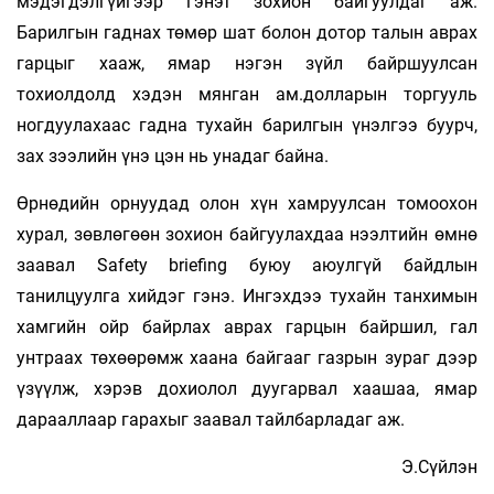
мэдэгдэлгүйгээр гэнэт зохион байгуулдаг аж.
Барилгын гаднах төмөр шат болон дотор талын аврах
гарцыг хааж, ямар нэгэн зүйл байршуулсан
тохиолдолд хэдэн мянган ам.долларын торгууль
ногдуулахаас гадна тухайн барилгын үнэлгээ буурч,
зах зээлийн үнэ цэн нь унадаг байна.
Өрнөдийн орнуудад олон хүн хамруулсан томоохон
хурал, зөвлөгөөн зохион байгуулахдаа нээлтийн өмнө
заавал Safety briefing буюу аюулгүй байдлын
танилцуулга хийдэг гэнэ. Ингэхдээ тухайн танхимын
хамгийн ойр байрлах аврах гарцын байршил, гал
унтраах төхөөрөмж хаана байгааг газрын зураг дээр
үзүүлж, хэрэв дохиолол дуугарвал хаашаа, ямар
дарааллаар гарахыг заавал тайлбарладаг аж.
Э.Сүйлэн