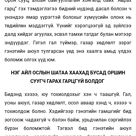
Орон сууц, албан байгууллагын хонгилд байх “Аврах
гарц” гэх тэмдэглэгээ бидний нүдэнд дасал болсон ч
үнэндээ ямар үүрэгтэй болохыг хүмүүсийн олонх нь
төдийлөн мэддэггүй. Үүнийг хэрэгцээгүй эд зүйлсээ
далд хийдэг агуулах, эсвэл тамхи татдаг булан мэтээр
эндүүрдэг. Гэтэл гал түймэр, газар хөдлөлт зэрэг
гэнэтийн аюул тулгарсан үед энэ хаалга амьд үлдэх
боломж олгох үүд юм.
НЭГ АЙЛ ОСЛЫН ШАТАА ХААХАД БУСАД ОРШИН
СУУГЧ ГАРАХ ГАРЦГҮЙ БОЛДОГ
Бидэнд хэзээ, юу тохиолдохыг хэн ч таашгүй. Гал,
усны аюул, газар хөдлөлт, осол аваар хэнд ч, хэзээ ч
тохиолдож болно. Хэдийгээр гэнэтийн гамшгийг бид
зогсоож чадахгүй ч бэлэн байж, урьдчилан сэргийлэх
бүрэн боломжтой. Тэгвэл бид гэнэтийн аюул