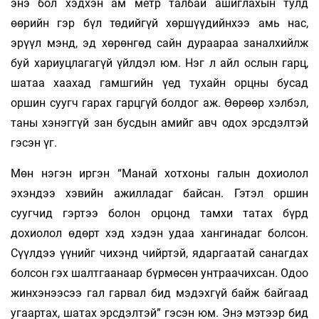
энэ бол хэдхэн ам метр талбай ашиглахын тулд
өөрийн гэр бүл төдийгүй хөршүүдийнхээ амь нас,
эрүүл мэнд, эд хөрөнгөд сайн дураараа заналхийлж
буй хариуцлагагүй үйлдэл юм. Нэг л айл ослын гарц,
шатаа хаахад гамшгийн үед тухайн орцны бусад
оршин суугч гарах гарцгүй болдог аж. Өөрөөр хэлбэл,
таны хэнэггүй зан бусдын амийг авч одох эрсдэлтэй
гэсэн үг.
Мөн нэгэн иргэн “Манай хотхоны галын дохиолол
эхэндээ хэвийн ажилладаг байсан. Гэтэл оршин
суугчид гэртээ болон орцонд тамхи татах бүрд
дохиолол өдөрт хэд хэдэн удаа хангинадаг болсон.
Сүүлдээ үүнийг чихэнд чийртэй, ядаргаатай санагдах
болсон гэх шалтгаанаар бүрмөсөн унтраачихсан. Одоо
жинхэнээсээ гал гарвал бид мэдэхгүй байж байгаад
угаартах, шатах эрсдэлтэй” гэсэн юм. Энэ мэтээр бид