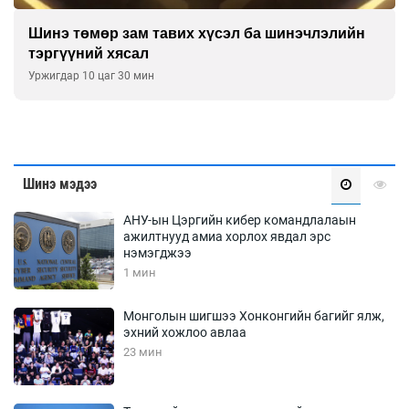
Шинэ төмөр зам тавих хүсэл ба шинэчлэлийн
тэргүүний хясал
Уржигдар 10 цаг 30 мин
Шинэ мэдээ
АНУ-ын Цэргийн кибер командлалаын
ажилтнууд амиа хорлох явдал эрс
нэмэгджээ
1 мин
Монголын шигшээ Хонконгийн багийг ялж,
эхний хожлоо авлаа
23 мин