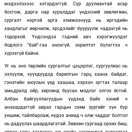
мэдээлэхээс хэтэрдэггүй. Сүр дуулиантай асар
босгож, дарга нар хуралддаг үндэсний зөвлөгөөн,
сургалт нэртэй арга хэмжээнүүд нь иргэдийн
хандлагыг өөрчилж, эрсдэлийг бууруулж чадахгүй нь
тодорхой. Үндсэндээ тэдний авч хэрэгжүүлдэг
бодлого “бай”-гаа онохгүй, зорилтот бүлэгтээ ч
хүрэхгүй байна.
Уг нь энэ төрлийн сургалтыг цэцэрлэг, сургуулиас нь
эхлүүлж, хүүхдүүдэд барилгын гарц хаана байдаг,
гэнэтийн аюулын үед хаашаа, хэрхэн зугтах талаар
амьдралд ойр, хөрсөнд буусан мэдлэг олгох ёстой.
Албан байгууллагуудын үүдэнд байх хэний ч
анзаардаггүй аврах гарцын схем зургийг хүн бүр
уншиж, тайлбарлаж, нүдээ аниад ч олж чаддаг болтол
нь дадуулах шаардлагатай. Зөвхөн сургаад орхих биш,
аврах гарц тагласан аж ахуйн нэгжүүдэд хүлээлгэх