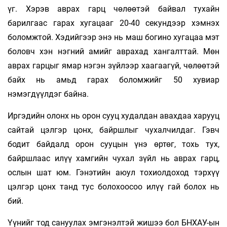
үг. Хэрэв аврах гарц чөлөөтэй байвал тухайн
барилгаас гарах хугацааг 20-40 секундээр хэмнэх
боломжтой. Хэдийгээр энэ нь маш богино хугацаа мэт
боловч хэн нэгний амийг аврахад хангалттай. Мөн
аврах гарцыг ямар нэгэн зүйлээр хаагаагүй, чөлөөтэй
байх нь амьд гарах боломжийг 50 хувиар
нэмэгдүүлдэг байна.
Иргэдийн олонх нь орон сууц худалдан авахдаа харууц
сайтай цэлгэр цонх, байршлыг чу­халчилдаг. Гэвч
бодит байдалд орон сууцын үнэ өртөг, тохь тух,
байршлаас илүү хамгийн чухал зүйл нь аврах гарц,
ослын шат юм. Гэнэтийн аюул тохиолдоход тэрхүү
цэлгэр цонх танд тус болохоосоо илүү гай болох нь
бий.
Үүнийг тод сануулах эмгэнэлтэй жишээ бол БНХАУ-ын