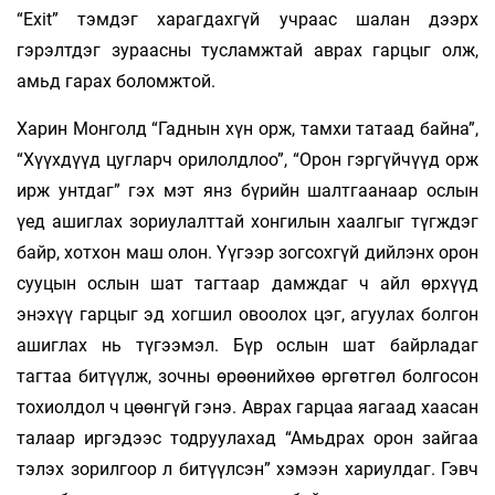
“Exit” тэмдэг харагдахгүй учраас шалан дээрх
гэрэлтдэг зураасны тусламжтай аврах гарцыг олж,
амьд гарах боломжтой.
Харин Монголд “Гаднын хүн орж, тамхи татаад байна”,
“Хүүхдүүд цугларч орилолдлоо”, “Орон гэргүйчүүд орж
ирж унтдаг” гэх мэт янз бүрийн шалтгаанаар ослын
үед ашиглах зориулалттай хонгилын хаалгыг түгждэг
байр, хотхон маш олон. Үүгээр зогсохгүй дийлэнх орон
сууцын ослын шат тагтаар дамждаг ч айл өрхүүд
энэхүү гарцыг эд хогшил овоолох цэг, агуулах болгон
ашиглах нь түгээмэл. Бүр ослын шат байрладаг
тагтаа битүүлж, зочны өрөөнийхөө өргөтгөл болгосон
тохиолдол ч цөөнгүй гэнэ. Аврах гарцаа яагаад хаасан
талаар иргэдээс тодруулахад “Амьдрах орон зайгаа
тэлэх зорилгоор л битүүлсэн” хэмээн хариулдаг. Гэвч