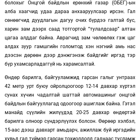
болохыг Онцгой байдлын ерөнхий газар (ОБЕГ)-ын
алба хаагчид удаа дараа анхааруулсаар ирсэн. Гал
сөнөөгчид дуудлагын дагуу очих бүрдээ галтай бус,
харин зам дээрх саад тотгортой “тулалдсаар” алтан
цагаа алддаг байна. Аврагчид зам чөлөөлөх гэж цаг
алдах зуур гамшгийн голомтод хэн нэгний амь нас
дээсэн дөрөөн дээр дэнжгэнэж байдгийг иргэд тэр
бүр ухамсарладаггүй нь харамсалтай.
Өндөр барилга, байгууламжид гарсан галыг унтраах
42 метр урт буюу ойролцоогоор 12-14 давхар хүртэл
сунах хүчин чадалтай шаттай автомашиныг онцгой
байдлын байгууллагад одоогоор ашиглаж байна. Гэтэл
манайд сүүлийн жилүүдэд 20-25 давхар өндөртэй
барилга олноор сүндэрлүүлэх болсон. Өөрөөр хэлбэл,
15-аас дээш давхарт амьдарч, ажиллаж буй иргэдийн
хувьд гал түймэр гарсан тохиолдолд гаднаас тусламж