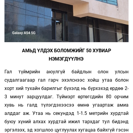
АМЬД ҮЛДЭХ БОЛОМЖИЙГ 50 ХУВИАР
НЭМЭГДҮҮЛНЭ
Гал түймрийн аюулгүй байдлын олон улсын
судалгаагаар гал гарч эхэлснээс хойш утаа болон
хорт хий тухайн барилгыг бүхэлд нь бүрхэхэд ердөө 2-
3 минут зарцуулдаг. Түймэрт өртөгсдийн 80 орчим
хувь нь галд түлэгдэхээсээ өмнө угаартаж амиа
алддаг аж. Утаа нь секундэд 1-1.5 метрийн хурдтай
буюу хүний алхах хурдтай ижил тархдаг тул бидэнд
эргэлзэх, эд хогшлоо цуглуулах хугацаа байхгүй гэсэн