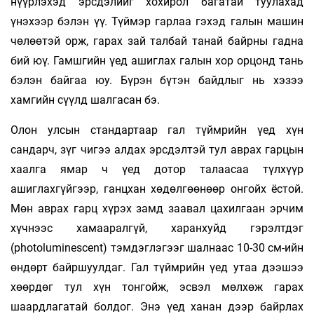
нүүрлэхэд эрсдэлийг хохирол багатай туулахад
үнэхээр бэлэн үү. Түймэр гарлаа гэхэд галын машин
чөлөөтэй орж, гарах зай талбай танай байрны гадна
бий юү. Гамшгийн үед ашиглах галын хор орцонд тань
бэлэн байгаа юу. Бүрэн бүтэн байдлыг нь хэзээ
хамгийн сүүлд шалгасан бэ.
Олон улсын стандартаар гал түймрийн үед хүн
сандарч, зүг чигээ алдах эрсдэлтэй тул аврах гарцын
хаалга ямар ч үед дотор талаасаа түлхүүр
ашиглахгүйгээр, ганцхан хөдөлгөөнөөр онгойх ёстой.
Мөн аврах гарц хүрэх замд заавал цахилгаан эрчим
хүчнээс хамааралгүй, харанхуйд гэрэлтдэг
(photoluminescent) тэмдэглэгээг шал­наас 10-30 см-ийн
өндөрт байршуулдаг. Гал түймрийн үед утаа дээшээ
хөөрдөг тул хүн тонгойж, эсвэл мөлхөж гарах
шаардлагатай болдог. Энэ үед ханан дээр байрлах