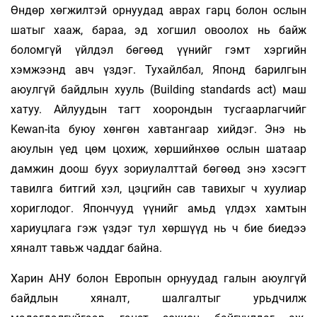
Өндөр хөгжилтэй орнуудад аврах гарц болон ослын
шатыг хааж, бараа, эд хогшил овоолох нь байж
боломгүй үйлдэл бөгөөд үүнийг гэмт хэргийн
хэмжээнд авч үздэг. Тухайлбал, Японд барилгын
аюулгүй байдлын хууль (Building standards act) маш
хатуу. Айлуудын тагт хоорондын тусгаарлагчийг
Kewan-ita буюу хөнгөн хавтангаар хийдэг. Энэ нь
аюулын үед цөм цохиж, хөршийнхөө ослын шатаар
дамжин доош буух зориулалттай бөгөөд энэ хэсэгт
тавилга битгий хэл, цэцгийн сав тавихыг ч хуулиар
хориглодог. Япончууд үүнийг амьд үлдэх хамтын
хариуцлага гэж үздэг тул хөршүүд нь ч бие биедээ
хяналт тавьж чаддаг байна.
Харин АНУ болон Европын орнуудад галын аюулгүй
байдлын хяналт, шалгалтыг урьдчилж