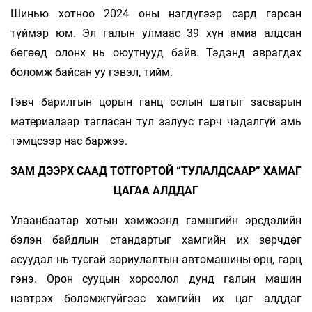
Шинью хотноо 2024 оны нэгдүгээр сард гарсан
түймэр юм. Эл галын улмаас 39 хүн амиа алдсан
бөгөөд олонх нь оюутнууд байв. Тэдэнд аврагдах
боломж байсан уу гэвэл, тийм.
Гэвч барилгын цорын ганц ослын шатыг засварын
материалаар тагласан тул залуус гарч чадалгүй амь
тэмцсээр нас баржээ.
ЗАМ ДЭЭРХ СААД ТОТГОРТОЙ “ТУЛАЛДСААР” ХАМАГ
ЦАГАА АЛДДАГ
Улаанбаатар хотын хэмжээнд гамшгийн эрсдэлийн
бэлэн байдлын стандартыг хамгийн их зөрчдөг
асуудал нь тусгай зориулалтын автомашины орц, гарц
гэнэ. Орон сууцын хороолол дунд галын машин
нэвтрэх боломжгүйгээс хамгийн их цаг алддаг