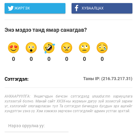
ЖИРГЭХ
ХУВААЛЦАХ
Энэ мэдээ танд ямар санагдав?
0
0
0
0
0
0
Сэтгэгдэл:
Таны IP: (216.73.217.31)
АНХААРУУЛГА: Уншигчдын бичсэн сэтгэгдэлд unuudur.mn хариуцлага
хүлээхгүй болно. Манай сайт ХХЗХ-ны журмын дагуу зүй зохисгүй зарим
үг, хэллэгийг хязгаарласан тул Та сэтгэгдэл бичихдээ бусдын эрх ашгийг
хүндэтгэн үзнэ үү. Хэм хэмжээ зөрчсөн сэтгэгдлийг админ устгах эрхтэй.