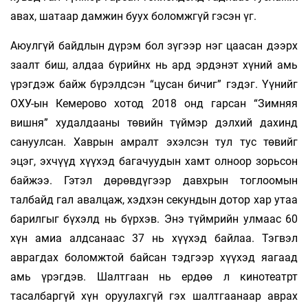
авах, шатаар дамжин буух боломжгүй гэсэн үг.
Аюулгүй байдлын дүрэм бол зүгээр нэг цаасан дээрх
заалт биш, алдаа бүрийнх нь ард эрдэнэт хүний амь
үрэгдэж байж бүрэлдсэн “цусан бичиг” гэдэг. Үүнийг
ОХУ-ын Кемерово хотод 2018 онд гарсан “Зимняя
вишня” худалдааны төвийн түймэр дэлхий дахинд
сануулсан. Хаврын амралт эхэлсэн тул тус төвийг
эцэг, эхчүүд хүүхэд багачуудын хамт олноор зорьсон
байжээ. Гэтэл дөрөвдүгээр давхрын тоглоомын
талбайд гал авалцаж, хэдхэн секундын дотор хар утаа
барилгыг бүхэлд нь бүрхэв. Энэ түймрийн улмаас 60
хүн амиа алдсанаас 37 нь хүүхэд байлаа. Тэгвэл
аврагдах боломжтой байсан тэдгээр хүүхэд яагаад
амь үрэгдэв. Шалтгаан нь ердөө л кинотеатрт
тасалбаргүй хүн оруулахгүй гэх шалтгаанаар аврах