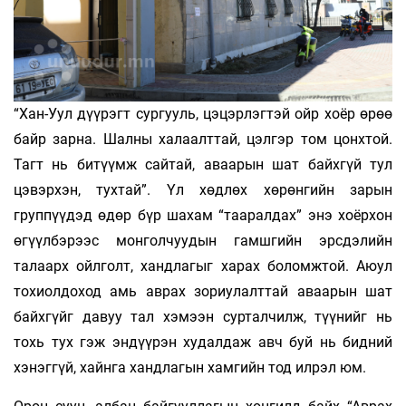
“Хан-Уул дүүрэгт сургууль, цэцэрлэгтэй ойр хоёр өрөө
байр зарна. Шалны халаалттай, цэлгэр том цонхтой.
Тагт нь битүүмж сайтай, аваарын шат байхгүй тул
цэвэрхэн, тухтай”. Үл хөдлөх хөрөнгийн зарын
группүүдэд өдөр бүр шахам “тааралдах” энэ хоёрхон
өгүүлбэрээс монголчуудын гамшгийн эрсдэлийн
талаарх ойлголт, хандлагыг харах боломжтой. Аюул
тохиолдоход амь аврах зориулалттай аваарын шат
байхгүйг давуу тал хэмээн сурталчилж, түүнийг нь
тохь тух гэж эндүүрэн худалдаж авч буй нь бидний
хэнэггүй, хайнга хандлагын хамгийн тод илрэл юм.