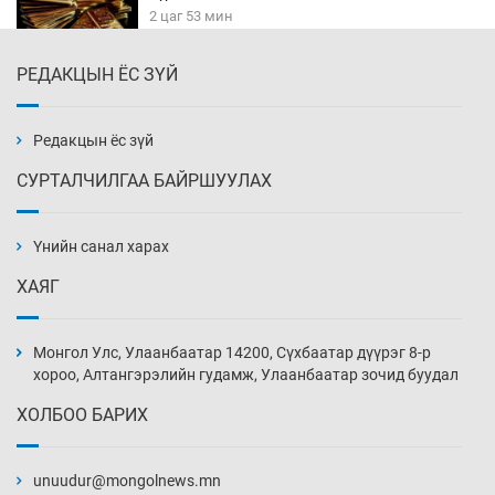
2 цаг 53 мин
РЕДАКЦЫН ЁС ЗҮЙ
Сурагчдын дүрэмт хувцасны иж бүрдэлд
поло цамц орууллаа
3 цаг 23 мин
Редакцын ёс зүй
СУРТАЛЧИЛГАА БАЙРШУУЛАХ
Шинжлэх ухаанаа хөсөр хаясан улс
чадваргүй мэргэжилтнүүд л “үйлдвэрлэдэг”
Үнийн санал харах
3 цаг 53 мин
ХАЯГ
Аппликэйшн хөгжүүлэхийн оронд ажлаа хий,
Г.Дамдинням сайд аа
Монгол Улс, Улаанбаатар 14200, Сүхбаатар дүүрэг 8-р
4 цаг 23 мин
хороо, Алтангэрэлийн гудамж, Улаанбаатар зочид буудал
ХОЛБОО БАРИХ
Эвдэрхий замаар түрээ барьж, иргэдийнхээ
халаасыг тэмтэрч эхэллээ
unuudur@mongolnews.mn
4 цаг 53 мин