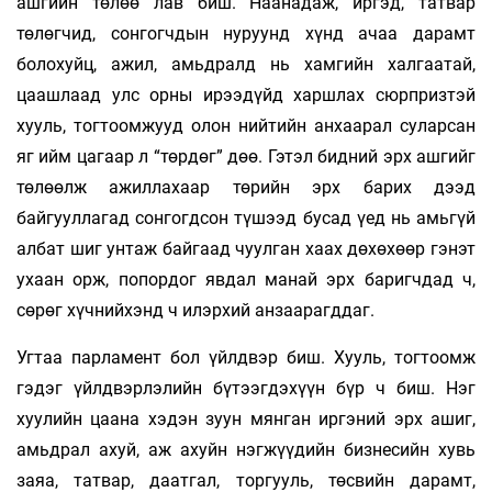
ашгийн төлөө лав биш. Наанадаж, иргэд, татвар
төлөгчид, сонгогчдын нуруунд хүнд ачаа дарамт
болохуйц, ажил, амьдралд нь хамгийн халгаатай,
цаашлаад улс орны ирээдүйд харшлах сюрпризтэй
хууль, тогтоомжууд олон нийтийн анхаарал суларсан
яг ийм цагаар л “төрдөг” дөө. Гэтэл бидний эрх ашгийг
төлөөлж ажиллахаар төрийн эрх барих дээд
байгууллагад сонгогдсон түшээд бусад үед нь амьгүй
албат шиг унтаж байгаад чуулган хаах дөхөхөөр гэнэт
ухаан орж, попордог явдал манай эрх баригчдад ч,
сөрөг хүчнийхэнд ч илэрхий анзаарагддаг.
Угтаа парламент бол үйлдвэр биш. Хууль, тогтоомж
гэдэг үйлдвэрлэлийн бүтээгдэхүүн бүр ч биш. Нэг
хуулийн цаана хэдэн зуун мянган иргэний эрх ашиг,
амьдрал ахуй, аж ахуйн нэгжүүдийн бизнесийн хувь
заяа, татвар, даатгал, торгууль, төсвийн дарамт,