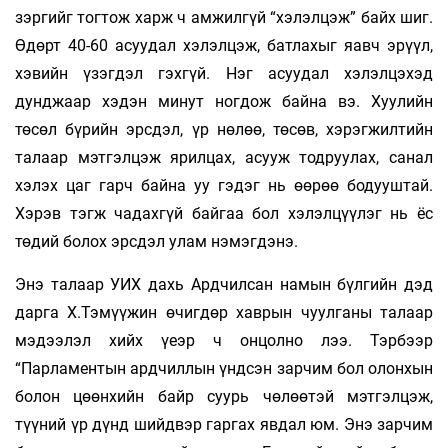
зэргийг тогтож харж ч амжилгүй “хэлэлцэж” байх шиг.
Өдөрт 40-60 асуудал хэлэлцэж, батлахыг яавч эрүүл,
хэвийн үзэгдэл гэхгүй. Нэг асуудал хэлэлцэхэд
дунджаар хэдэн минут ногдож байна вэ. Хуулийн
төсөл бүрийн эрсдэл, үр нөлөө, төсөв, хэрэгжилтийн
талаар мэтгэлцэж ярилцах, асууж тодруулах, санал
хэлэх цаг гарч байна уу гэдэг нь өөрөө бодууштай.
Хэрэв тэгж чадахгүй байгаа бол хэлэлцүүлэг нь ёс
төдий болох эрсдэл улам нэмэгдэнэ.
Энэ талаар УИХ дахь Ардчилсан намын бүлгийн дэд
дарга Х.Тэмүүжин өчигдөр хаврын чуулганы талаар
мэдээлэл хийх үеэр ч онцолно лээ. Тэрбээр
“Парламентын ардчиллын үндсэн зарчим бол олонхын
болон цөөнхийн байр суурь чөлөөтэй мэтгэлцэж,
түүний үр дүнд шийдвэр гаргах явдал юм. Энэ зарчим