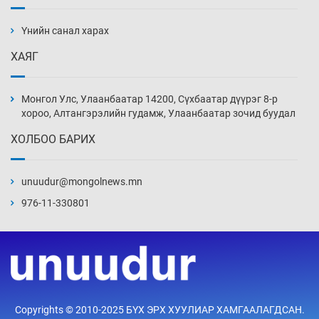
19 байршилд цахилгаан автомашин
цэнэглэх станц байгууллаа
Үнийн санал харах
2026-08-07
ХАЯГ
Циклоспора шимэгчээс үүдэлтэй гэдэсний
халдвар дэгдэж болзошгүй
Монгол Улс, Улаанбаатар 14200, Сүхбаатар дүүрэг 8-р
2026-08-07
хороо, Алтангэрэлийн гудамж, Улаанбаатар зочид буудал
ХОЛБОО БАРИХ
Сэтгэцийн эрүүл мэндэд “санаа тавих” олон
улсын хурал зохион байгуулна
unuudur@mongolnews.mn
2026-08-07
976-11-330801
Улаан буудай ихэнх талбайд 10-12 см-ээр
өндөр ургажээ
2026-08-07
Зарим гол нэрийн барааны үнэ өмнөх
Copyrights © 2010-2025 БҮХ ЭРХ ХУУЛИАР ХАМГААЛАГДСАН.
сарынхаас буурчээ