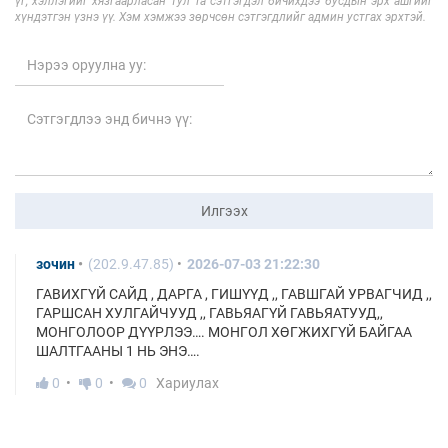
үг, хэллэгийг хязгаарласан тул Та сэтгэгдэл бичихдээ бусдын эрх ашгийг
хүндэтгэн үзнэ үү. Хэм хэмжээ зөрчсөн сэтгэгдлийг админ устгах эрхтэй.
Илгээх
зочин
(202.9.47.85)
2026-07-03 21:22:30
ГАВИХГҮЙ САЙД , ДАРГА , ГИШҮҮД ,, ГАВШГАЙ УРВАГЧИД ,,
ГАРШСАН ХУЛГАЙЧУУД ,, ГАВЬЯАГҮЙ ГАВЬЯАТУУД,,
МОНГОЛООР ДҮҮРЛЭЭ…. МОНГОЛ ХӨГЖИХГҮЙ БАЙГАА
ШАЛТГААНЫ 1 НЬ ЭНЭ….
0
0
0
Хариулах