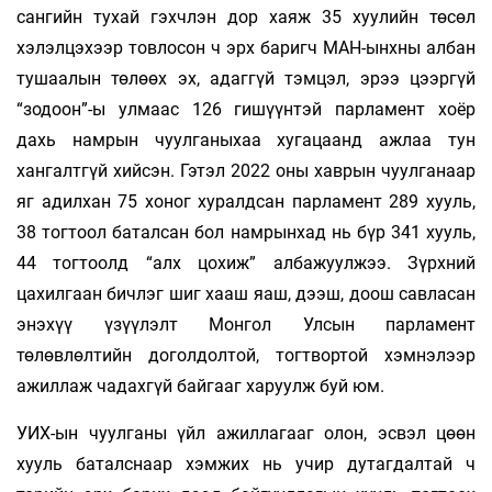
сангийн тухай гэхчлэн дор хаяж 35 хуулийн төсөл
хэлэлцэхээр товлосон ч эрх баригч МАН-ынхны албан
тушаалын төлөөх эх, адаггүй тэмцэл, эрээ цээргүй
“зодоон”-ы улмаас 126 гишүүнтэй парламент хоёр
дахь намрын чуулганыхаа хугацаанд ажлаа тун
хангалтгүй хийсэн. Гэтэл 2022 оны хаврын чуулганаар
яг адилхан 75 хоног хуралдсан парламент 289 хууль,
38 тогтоол баталсан бол намрынхад нь бүр 341 хууль,
44 тогтоолд “алх цохиж” албажуулжээ. Зүрхний
цахилгаан бичлэг шиг хааш яаш, дээш, доош савласан
энэхүү үзүүлэлт Монгол Улсын парламент
төлөвлөлтийн доголдолтой, тогтвортой хэмнэлээр
ажиллаж чадах­гүй байгааг харуулж буй юм.
УИХ-ын чуулганы үйл ажиллагааг олон, эсвэл цөөн
хууль баталснаар хэмжих нь учир дутагдалтай ч