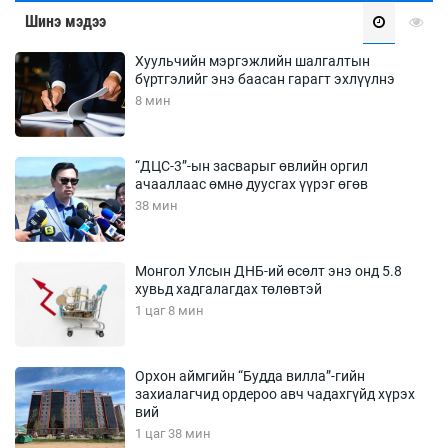
Шинэ мэдээ
Хуульчийн мэргэжлийн шалгалтын
бүртгэлийг энэ баасан гарагт эхлүүлнэ
8 мин
“ДЦС-3”-ын засварыг өвлийн оргил
ачааллаас өмнө дуусгах үүрэг өгөв
38 мин
Монгол Улсын ДНБ-ий өсөлт энэ онд 5.8
хувьд хадгалагдах төлөвтэй
1 цаг 8 мин
Орхон аймгийн “Будда вилла”-гийн
захиалагчид ордероо авч чадахгүйд хүрэх
вий
1 цаг 38 мин