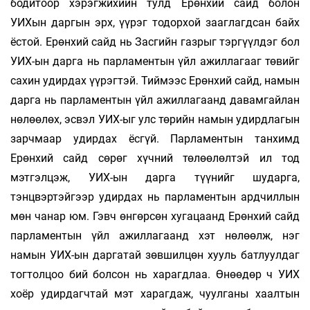
бодитоор хэрэгжихийн тулд Ерөнхий сайд болон
УИХын даргын эрх, үүрэг тодорхой зааглагдсан байх
ёстой. Ерөнхий сайд нь Засгийн газрыг тэргүүлдэг бол
УИХ-ын дарга нь парламентын үйл ажиллагааг төвийг
сахин удирдах үүрэгтэй. Тиймээс Ерөнхий сайд, намын
дарга нь парламентын үйл ажиллагаанд давамгайлан
нөлөөлөх, эсвэл УИХ-ыг улс төрийн намын удирдлагын
зарчмаар удирдах ёсгүй. Парламентын танхимд
Ерөнхий сайд сөрөг хүчний төлөөлөлтэй ил тод
мэтгэлцэж, УИХ-ын дарга түүнийг шударга,
тэнцвэртэйгээр удирдах нь парламентын ардчиллын
мөн чанар юм. Гэвч өнгөрсөн хугацаанд Ерөнхий сайд
парламентын үйл ажиллагаанд хэт нөлөөлж, нэг
намын УИХ-ын даргатай зөвшилцөн хууль батлуулдаг
тогтолцоо бий болсон нь харагдлаа. Өнөөдөр ч УИХ
хоёр удирдагчтай мэт харагдаж, чуулганы хаалтын