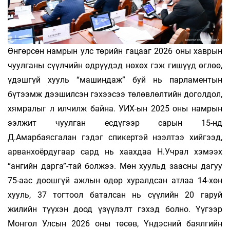
Өнгөрсөн намрын улс төрийн гацааг 2026 оны хаврын
чуулганы сүүлчийн өдрүүдэд нөхөх гэж гишүүд өглөө,
үдэшгүй хууль “машиндаж” буй нь парламентын
бүтээмж дээшилсэн гэхээсээ төлөвлөлтийн доголдол,
хямралыг л илчилж байна. УИХ-ын 2025 оны намрын
ээлжит чуулган есдүгээр сарын 15-нд
Д.Амарбаясгалан гэдэг спикертэй нээлтээ хийгээд,
арванхоёрдугаар сард нь хаахдаа Н.Учрал хэмээх
“ангийн дарга”-тай бол­жээ. Мөн хуульд заасны дагуу
75-аас доошгүй ажлын өдөр хуралдсан атлаа 14-хөн
хууль, 37 тогтоол баталсан нь сүүлийн 20 гаруй
жилийн түүхэн доод үзүүлэлт гэхэд болно. Үүгээр
Монгол Улсын 2026 оны төсөв, Үндэсний баялгийн