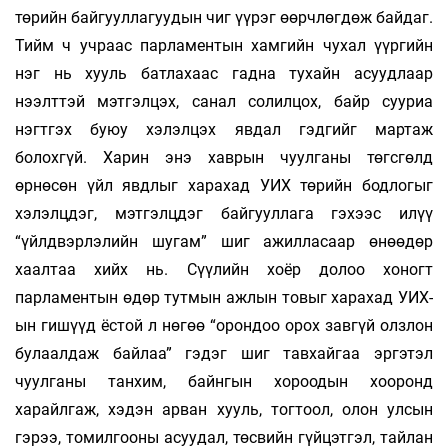
төрийн байгууллагуудын чиг үүрэг өөрчлөгдөж байдаг.
Тийм ч учраас парламентын хамгийн чухал үүргийн
нэг нь хууль батлахаас гадна тухайн асуудлаар
нээлттэй мэтгэлцэх, санал солилцох, байр сууриа
нэгтгэх буюу хэлэлцэх явдал гэдгийг мартаж
болохгүй. Харин энэ хаврын чуулганы төгсгөлд
өрнөсөн үйл явдлыг харахад УИХ төрийн бодлогыг
хэлэлцдэг, мэтгэлцдэг байгууллага гэхээс илүү
“үйлдвэрлэлийн шугам” шиг ажилласаар өнөөдөр
хаалтаа хийх нь. Сүүлийн хоёр долоо хоногт
парламентын өдөр тутмын ажлын товыг харахад УИХ-
ын гишүүд ёстой л нөгөө “орондоо орох завгүй олзлон
булаалдаж байлаа” гэдэг шиг тавхайгаа эргэтэл
чуулганы танхим, байнгын хороодын хооронд
харайлгаж, хэдэн арван хууль, тогтоол, олон улсын
гэрээ, томилгооны асуудал, төсвийн гүйцэтгэл, тайлан