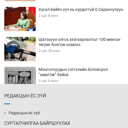
Хүсэл байвч хүч нь хүрдэггүй О.Саранчулуун
2 цаг 8 мин
Шатахуун олгох хязгаарлалтыг 100 мянган
төгрөг болгож нэмлээ
2 цаг 38 мин
Монголчуудын сэтгэлийн боловсрол
“ширгэж” байна
3 цаг 8 мин
РЕДАКЦЫН ЁС ЗҮЙ
Их зохиолчийн уран бүтээл, туурвил зүйн
онцлогийг олон улсын судлаачид хэлэлцлээ
2026-08-07
Редакцын ёс зүй
СУРТАЛЧИЛГАА БАЙРШУУЛАХ