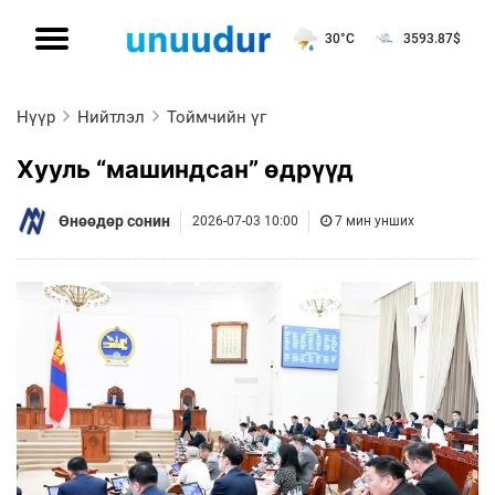
30°C
3593.87
$
Нүүр
Нийтлэл
Тоймчийн үг
Хууль “машиндсан” өдрүүд
Өнөөдөр сонин
2026-07-03 10:00
7 мин унших