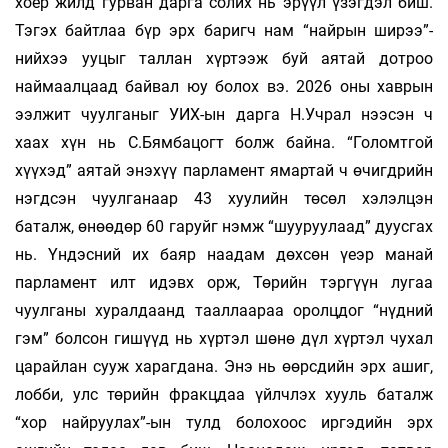
хоёр жилд гурван дарга солих нь эрүүл үзэгдэл биш.
Тэгэх байтлаа бүр эрх баригч нам “найрын ширээ”-
нийхээ ууцыг таллан хүртээж буй аятай дотроо
наймаалцаад байвал юу болох вэ. 2026 оны хаврын
ээлжит чуулганыг УИХ-ын дарга Н.Учрал нээсэн ч
хаах хүн нь С.Бямбацогт болж байна. “Голомтгой
хүүхэд” аятай энэхүү парламент ямартай ч өчигдрийн
нэгдсэн чуулганаар 43 хуулийн төсөл хэлэлцэн
баталж, өнөөдөр 60 гаруйг нэмж “шууруулаад” дуусгах
нь. Үндэсний их баяр наадам дөхсөн үеэр манай
парламент илт идэвх орж, Төрийн тэргүүн лугаа
чуулганы хуралдаанд тааллаараа оролцдог “нүдний
гэм” болсон гишүүд нь хүртэл шөнө дүл хүртэл чухал
царайлан сууж харагдана. Энэ нь өөрсдийн эрх ашиг,
лобби, улс төрийн фракцдаа үйлчлэх хууль баталж
“хор найруулах”-ын тулд болохоос иргэдийн эрх