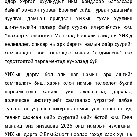
өдөр хүртэл хуулиудыг ийм байдлаар баталсаар
байна” хэмээн гурван Ерөнхий сайд, гурван удаагийн
чуулган дамнан яригдсан УИХын тухай хуулийн
шинэчлэлийн талаар байр сууриа илэрхийлсэн юм.
Үнэхээр ч өнөөгийн Монголд Ерөнхий сайд нь УИХ-д
нөлөөлдөг, спикер нь эрх баригч намын байр суурийг
хамгаалдаг гаж тогтолцоо манай “ардчилсан” гэх
тодотголтой парламентад нүүрлээд буй.
УИХ-ын дарга бол аль нэг намын эрх ашгийг
хамгаалагч биш, харин олон намын төлөөлөл бүхий
парламентын хэвийн үйл ажиллагаа, дархлаа,
ардчилсан институцийг хамгаалах үүрэгтэй албан
тушаалтан учраас спикер нь намын улс төрөөс ангид,
төвийг сахисан байр суурьтай байх ёстой юм. Гэвч
манайд энэ янзаараа 2026 оны намрын чуулганыг
УИХ-ын дарга С.Бямбацогт нээлээ гэхэд хаах хүн нь