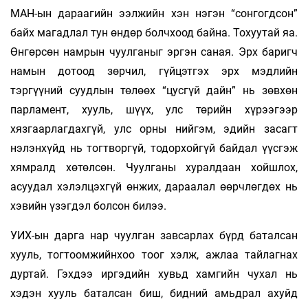
МАН-ын дараагийн ээлжийн хэн нэгэн “сонгогдсон”
байх магадлал тун өндөр болчхоод байна. Тохуутай яа.
Өнгөрсөн намрын чуулганыг эргэн саная. Эрх баригч
намын дотоод зөрчил, гүйцэтгэх эрх мэдлийн
тэргүүний суудлын төлөөх “цусгүй дайн” нь зөвхөн
парламент, хууль, шүүх, улс төрийн хүрээгээр
хязгаарлагдахгүй, улс орны нийгэм, эдийн засагт
нэлэнхүйд нь тогтворгүй, тодорхойгүй байдал үүсгэж
хямралд хөтөлсөн. Чуулганы хуралдаан хойшлох,
асуудал хэлэлцэхгүй өнжих, дараалал өөрчлөгдөх нь
хэвийн үзэгдэл болсон билээ.
УИХ-ын дарга нар чуулган завсарлах бүрд баталсан
хууль, тогтоомжийнхоо тоог хэлж, ажлаа тайлагнах
дуртай. Гэхдээ иргэдийн хувьд хамгийн чухал нь
хэдэн хууль баталсан биш, бидний амьдрал ахуйд