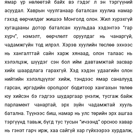
ямар үр нөлөөтэй байх вэ гэдэг л эн тэргүүний
асуудал. Хаврын чуулганаар баталсан хуулиа намар
гэхэд өөрчилдөг жишээ Монголд олон. Жил хүрэхгүй
хугацааны дотор баталсан хуульдаа хэдэнтээ “гар
хүрч”, нэмэлт, өөрчлөлт оруулдаг нь чанаргүй,
чадамжгүйн тод илрэл. Хэрэв хуулийн төслөө эхнээс
нь хангалттай сайн харж хянаад, олон талаас нь
хэлэлцэж, шүүдэг сэн бол ийм давтамжтай засвар
хийх шаардлага гарахгүй. Хэд хэдэн удаагийн олон
нийтийн хэлэлцүүлэг хийж, тэндээс ямар саналууд
гарсан, иргэдийн оролцоог бодитоор хангахын төлөө
юу хийсэн бэ гэдгээ шударгаар үнэлж, тусгаж байж
парламент чанартай, эрх зүйн чадамжтай хууль
батална. Түүнээс биш, намар нь улс төрийн эрх ашгаа
тэргүүнд тавьж, бүгд тус тусын “ичээнд” орсноо хавар
нь гэнэт гарч ирж, хаа сайгүй хар гүйхээрээ хурдалж,