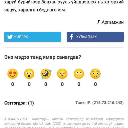
харуй бүрийгээр баахан хууль үйлдвэрлэх нь хэтэрхий
явцуу, харалган бодлого юм.
Л.Аргамжин
ЖИРГЭХ
ХУВААЛЦАХ
Энэ мэдээ танд ямар санагдав?
0
0
0
0
0
0
Сэтгэгдэл: (1)
Таны IP: (216.73.216.242)
АНХААРУУЛГА: Уншигчдын бичсэн сэтгэгдэлд unuudur.mn хариуцлага
хүлээхгүй болно. Манай сайт ХХЗХ-ны журмын дагуу зүй зохисгүй зарим