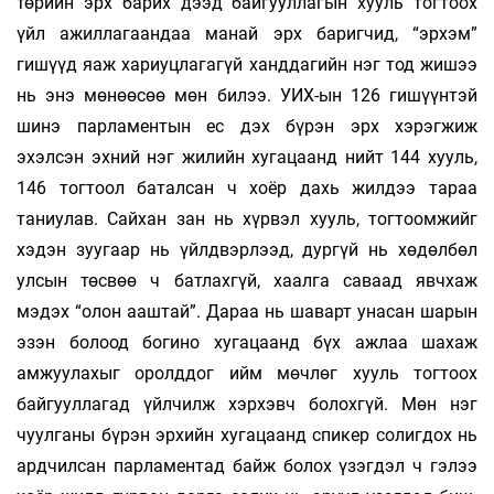
төрийн эрх барих дээд байгууллагын хууль тогтоох
үйл ажиллагаандаа манай эрх баригчид, “эрхэм”
гишүүд яаж хариуцлагагүй ханддагийн нэг тод жишээ
нь энэ мөнөөсөө мөн билээ. УИХ-ын 126 гишүүнтэй
шинэ парламентын ес дэх бүрэн эрх хэрэгжиж
эхэлсэн эхний нэг жилийн хугацаанд нийт 144 хууль,
146 тогтоол баталсан ч хоёр дахь жилдээ тараа
таниулав. Сайхан зан нь хүрвэл хууль, тогтоомжийг
хэдэн зуугаар нь үйлдвэрлээд, дургүй нь хөдөлбөл
улсын төсвөө ч батлахгүй, хаалга саваад явчхаж
мэдэх “олон ааштай”. Дараа нь шаварт унасан шарын
эзэн болоод богино хугацаанд бүх ажлаа шахаж
амжуулахыг оролддог ийм мөчлөг хууль тогтоох
байгууллагад үйлчилж хэрхэвч болохгүй. Мөн нэг
чуулганы бүрэн эрхийн хугацаанд спикер солигдох нь
ардчилсан парламентад байж болох үзэгдэл ч гэлээ