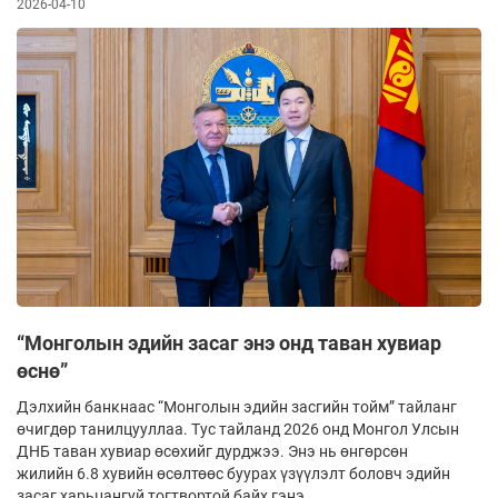
2026-04-10
“Монголын эдийн засаг энэ онд таван хувиар
өснө”
Дэлхийн банкнаас “Монголын эдийн засгийн тойм” тайланг
өчигдөр танилцууллаа. Тус тайланд 2026 онд Монгол Улсын
ДНБ таван хувиар өсөхийг дурджээ. Энэ нь өнгөрсөн
жилийн 6.8 хувийн өсөлтөөс буурах үзүүлэлт боловч эдийн
засаг харьцангуй тогтвортой байх гэнэ.