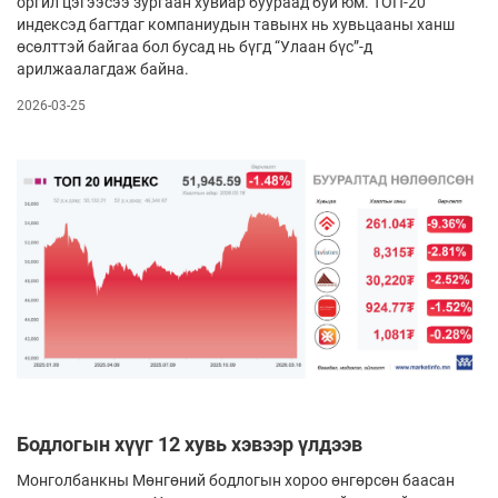
оргил цэгээсээ зургаан хувиар буураад буй юм. ТОП-20
индексэд багтдаг компаниудын тавынх нь хувьцааны ханш
өсөлттэй байгаа бол бусад нь бүгд “Улаан бүс”-д
арилжаалагдаж байна.
2026-03-25
Бодлогын хүүг 12 хувь хэвээр үлдээв
Монголбанкны Мөнгөний бодлогын хороо өнгөрсөн баасан