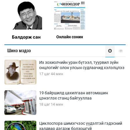
Балдорж сан
Онлaйн сонин
Шинэ мэдээ
Их зохиолчийн уран бүтээл, туурвил зүйн
онцлогийг олон улсын судлаачид хэлэлцлээ
17 цаг 44 мин
19 байршилд цахилгаан автомашин
цэнэглэх станц байгууллаа
18 цаг 14 мин
Циклоспора шимэгчээс үүдэлтэй гэдэсний
халдвар дэгдэж болзошгүй