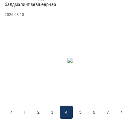
бэлдмэлийг зөвшөөрчээ
2026-03-10
1
2
3
4
5
6
7