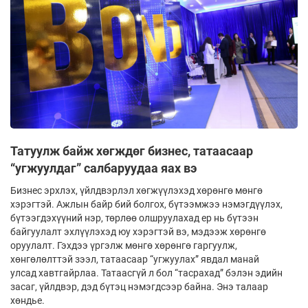
Татуулж байж хөгждөг бизнес, татаасаар
“угжуулдаг” салбаруудаа яах вэ
Бизнес эрхлэх, үйлдвэрлэл хөгжүүлэхэд хөрөнгө мөнгө
хэрэгтэй. Ажлын байр бий болгох, бүтээмжээ нэмэгдүүлэх,
бүтээгдэхүүний нэр, төрлөө олшруулахад ер нь бүтээн
байгуулалт эхлүүлэхэд юу хэрэгтэй вэ, мэдээж хөрөнгө
оруулалт. Гэхдээ үргэлж мөнгө хөрөнгө гаргуулж,
хөнгөлөлттэй зээл, татаасаар “угжуулах” явдал манай
улсад хавтгайрлаа. Татаасгүй л бол “тасрахад” бэлэн эдийн
засаг, үйлдвэр, дэд бүтэц нэмэгдсээр байна. Энэ талаар
хөндье.