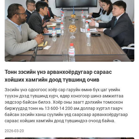
Тонн зэсийн үнэ арванхоёрдугаар сараас
хойших хамгийн доод түвшинд очив
Зэсийн үнэ одоогоос хоёр сар гаруйн өмнө бүх цаг үеийн
түүхэн дээд түвшинд хүрч, өдөр хоногоор шинэ амжилтаа
эвдсээр байсан билээ. Хоёр оны заагт дэлхийн томоохон
биржүүдэд тонн нь 13 600-14 200 ам.доллар хүртэл гаарч
байсан зэсийн ханш сүүлийн үед саарсаар арванхоёрдугаар
сараас хойших хамгийн доод түвшиндээ очоод байна.
2026-03-20