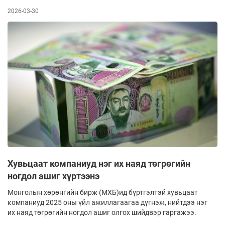
2026-03-30
Хувьцаат компаниуд нэг их наяд төгрөгийн
ногдол ашиг хүртээнэ
Монголын хөрөнгийн бирж (МХБ)ид бүрт­гэлтэй хувьцаат
ком­па­ниуд 2025 оны үйл ажиллагаагаа дүг­нэж, нийтдээ нэг
их наяд төгрөгийн ногдол ашиг олгох шийдвэр гаргажээ.