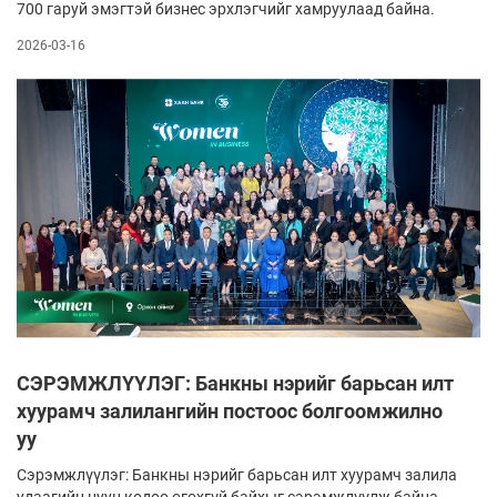
700 гаруй эмэгтэй бизнес эрхлэгчийг хамруулаад байна.
2026-03-16
СЭРЭМЖЛҮҮЛЭГ: Банкны нэрийг барьсан илт
хуурамч залилангийн постоос болгоомжилно
уу
Сэрэмжлүүлэг: Банкны нэрийг барьсан илт хуурамч залилангийн п
удаагийн нууц кодоо өгөхгүй байхыг сэрэмжлүүлж байна.