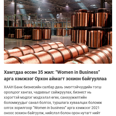
Хамтдаа өссөн 35 жил: “Women in Business”
арга хэмжээг Орхон аймагт зохион байгууллаа
ХААН Банк бизнесийн салбар дахь эмэгтэйчүүдийн тэгш
оролцоог хангах, чадавхыг сайжруулах, бизнест нь
хэрэгтэй мэдлэг мэдээлэл өгөх, санхүүжилтийн
боломжуудыг санал болгох, туршлага хуваалцах боломж
олгох зорилгоор “Women in business” арга хэмжээг 2021
оноос зохион байгуулж, нийслэл болон орон нутагт нийт