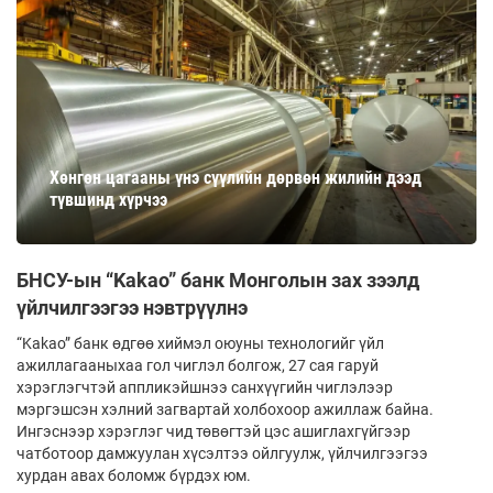
Хөнгөн цагааны үнэ сүүлийн дөрвөн жилийн дээд
түвшинд хүрчээ
БНСУ-ын “Kakao” банк Монголын зах зээлд
үйлчилгээгээ нэвтрүүлнэ
“Kakao” банк өдгөө хиймэл оюуны технологийг үйл
ажиллагааныхаа гол чиглэл болгож, 27 сая гаруй
хэрэглэгчтэй аппликэйшнээ санхүүгийн чиглэлээр
мэргэшсэн хэлний загвартай холбохоор ажиллаж байна.
Ингэснээр хэрэглэг­ чид төвөгтэй цэс ашиглахгүйгээр
чатботоор дамжуулан хүсэлтээ ойлгуулж, үйлчилгээгээ
хурдан авах боломж бүрдэх юм.