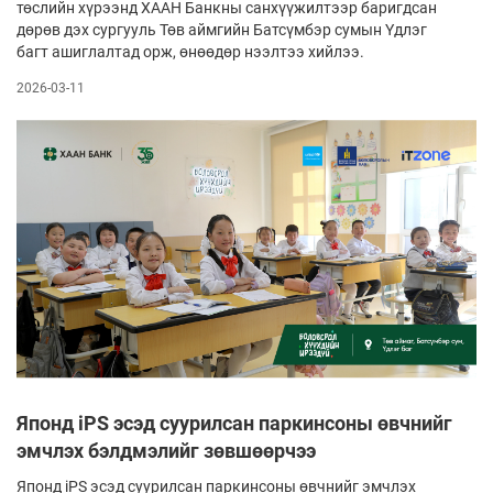
төслийн хүрээнд ХААН Банкны санхүүжилтээр баригдсан
дөрөв дэх сургууль Төв аймгийн Батсүмбэр сумын Үдлэг
багт ашиглалтад орж, өнөөдөр нээлтээ хийлээ.
2026-03-11
Японд iPS эсэд суурилсан паркинсоны өвчнийг
эмчлэх бэлдмэлийг зөвшөөрчээ
Японд iPS эсэд суурилсан паркинсоны өвчнийг эмчлэх