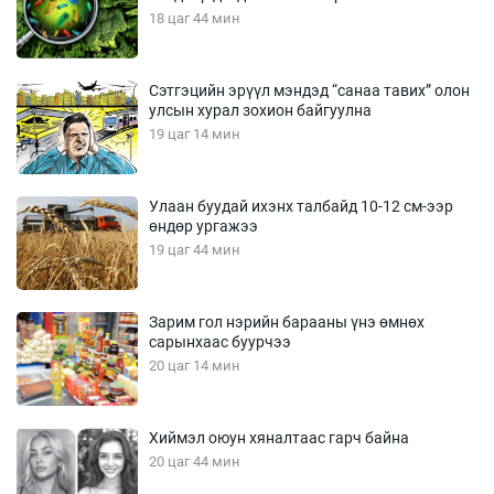
18 цаг 44 мин
Сэтгэцийн эрүүл мэндэд “санаа тавих” олон
улсын хурал зохион байгуулна
19 цаг 14 мин
Улаан буудай ихэнх талбайд 10-12 см-ээр
өндөр ургажээ
19 цаг 44 мин
Зарим гол нэрийн барааны үнэ өмнөх
сарынхаас буурчээ
20 цаг 14 мин
Хиймэл оюун хяналтаас гарч байна
20 цаг 44 мин