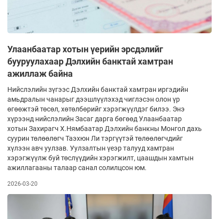
Улаанбаатар хотын үерийн эрсдэлийг
бууруулахаар Дэлхийн банктай хамтран
ажиллаж байна
Нийслэлийн зүгээс Дэлхийн банктай хамтран иргэдийн
амьдралын чанарыг дээшлүүлэхэд чиглэсэн олон үр
өгөөжтэй төсөл, хөтөлбөрийг хэрэгжүүлдэг билээ. Энэ
хүрээнд нийслэлийн Засаг дарга бөгөөд Улаанбаатар
хотын Захирагч Х.Нямбаатар Дэлхийн банкны Монгол дахь
суурин төлөөлөгч Таэхюн Ли тэргүүтэй төлөөлөгчдийг
хүлээн авч уулзав. Уулзалтын үеэр талууд хамтран
хэрэгжүүлж буй төслүүдийн хэрэгжилт, цаашдын хамтын
ажиллагааны талаар санал солилцсон юм.
2026-03-20