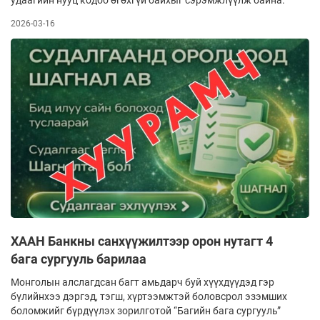
2026-03-16
ХААН Банкны санхүүжилтээр орон нутагт 4
бага сургууль барилаа
Монголын алслагдсан багт амьдарч буй хүүхдүүдэд гэр
бүлийнхээ дэргэд, тэгш, хүртээмжтэй боловсрол эзэмших
боломжийг бүрдүүлэх зорилготой “Багийн бага сургууль”