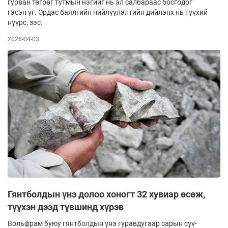
гурван төгрөг тутмын нэгийг нь эл салбараас босгодог
гэсэн үг. Эрдэс баялгийн нийлүүлэлтийн дийлэнх нь түүхий
нүүрс, зэс.
2026-04-03
Гянтболдын үнэ долоо хоногт 32 хувиар өсөж,
түүхэн дээд түвшинд хүрэв
Вольфрам буюу гянтболдын үнэ гуравдугаар сарын сүү­