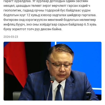
гарагт хуралдлаа. Уг хурлаар дотоодын эдийн засгийн
нөхцөл, цаашдын төлөвт эерэг өөрчлөлт гарсан хэдий ч
геополитик, гадаад орчны тодорхой бус байдлаас үүдэн
бодлогын хүүг 12 хувьд хэвээр хадгалах шийдвэр гаргалаа.
Өнгөрсөн онд хэрэгжүүлсэн мөнгөний бодлогын нөлөөгөөр
инфляц буурч, энэ оны хоёрдугаар сарын байдлаар 6.5 хувь
буюу зорилтот голч руу дөхсөн байна.
2026-03-23