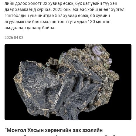
лийн долоо хоногт 32 хувиар өсөж, бүх цаг үеийн түү­­ хэн
дээд хэмжээнд хүрчээ. 2025 оны эхнээс хойш өнөөг хүр­тэл
гянтболдын үнэ нийтдээ 557 хувиар өсөж, 65 хувийн
агууламжтай баяжмал нь тонн тутамдаа 130 мян­ган
ам.доллар даваад байна.
2026-04-02
“Монгол Улсын хөрөнгийн зах зээлийн