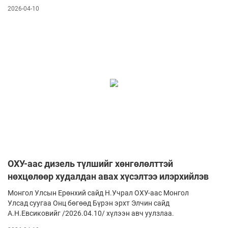
2026-04-10
ОХУ-аас дизель түлшийг хөнгөлөлттэй
нөхцөлөөр худалдан авах хүсэлтээ илэрхийлэв
Монгол Улсын Ерөнхий сайд Н.Учрал ОХУ-аас Монгол
Улсад суугаа Онц бөгөөд Бүрэн эрхт Элчин сайд
А.Н.Евсиковийг /2026.04.10/ хүлээн авч уулзлаа.