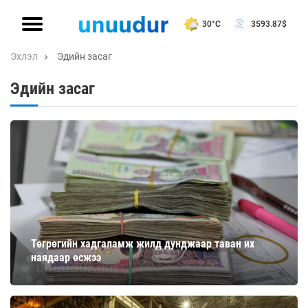
30°C
3593.87
$
Эхлэл
Эдийн засаг
Эдийн засаг
Төгрөгийн хадгаламж жилд дунджаар таван их
наядаар өсжээ