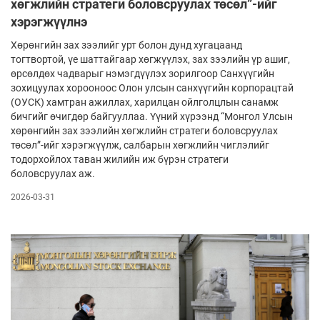
хөгжлийн стратеги боловсруулах төсөл”-ийг
хэрэгжүүлнэ
Хөрөнгийн зах зээлийг урт болон дунд хугацаанд
тогтвортой, үе шаттайгаар хөгжүүлэх, зах зээлийн үр ашиг,
өрсөлдөх чадварыг нэмэгдүүлэх зорилгоор Санхүүгийн
зохицуулах хорооноос Олон улсын санхүүгийн корпорацтай
(ОУСК) хамтран ажиллах, харилцан ойлголцлын санамж
бичгийг өчигдөр байгууллаа. Үүний хүрээнд “Монгол Улсын
хөрөнгийн зах зээлийн хөгжлийн стратеги боловсруулах
төсөл”-ийг хэрэгжүүлж, салбарын хөгжлийн чиглэлийг
тодорхойлох таван жилийн иж бүрэн стратеги
боловсруулах аж.
2026-03-31