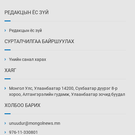
РЕДАКЦЫН ЁС ЗҮЙ
Эмэгтэйчүүд Бээжин, эрэгтэйчүүд Японд
бэлтгэл базаахаар хилийн дээс алхлаа
21 цаг 14 мин
Редакцын ёс зүй
СУРТАЛЧИЛГАА БАЙРШУУЛАХ
АНУ-ын Цэргийн кибер командлалаын
ажилтнууд амиа хорлох явдал эрс
нэмэгджээ
Үнийн санал харах
21 цаг 22 мин
ХАЯГ
Монголын шигшээ Хонконгийн багийг ялж,
эхний хожлоо авлаа
Монгол Улс, Улаанбаатар 14200, Сүхбаатар дүүрэг 8-р
21 цаг 44 мин
хороо, Алтангэрэлийн гудамж, Улаанбаатар зочид буудал
ХОЛБОО БАРИХ
Техникийн өндөр үзүүлэлттэй агаарын хөлөг
худалдан авах хүсэлтээ уламжлав
unuudur@mongolnews.mn
22 цаг 14 мин
976-11-330801