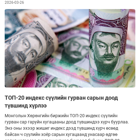
2026-03-26
ТОП-20 индекс сүүлийн гурван сарын доод
түвшинд хүрлээ
Монголын Хөрөнгийн биржийн ТОП-20 индекс сүүлийн
гурван сар гаруйн хугацааны доод түвшиндээ хүрч буурлаа.
Энэ оны эхээр жишиг индекс дээд түвшинд хүрч өсөөд
байсан ч сүүлийн хоёр сарын хугацаанд унасаар өдгөө