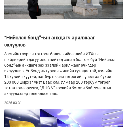
“Нийслэл бонд”-ын анхдагч арилжааг
эхлүүлэв
Засгийн газрын тогтоол болон нийслэлийн ИТХын
шийдвэрийн дагуу олон нийтэд санал болгож буй “Нийслэл
бонд”-ын анхдагч зах зээлийн арилжааг өчигдөр
эхлүүллээ. Уг бонд нь гурван жилийн хугацаатай, жилийн
14 хувийн хүүтэй, нэг бүр нь сая төгрөгийн үнэлгээ бүхий
200 000 ширхэг үнэт цаас юм. Улмаар 200 тэрбум төгрөг
татан төвлөрүүлж, “ДЦС-V” төслийн бүтээн байгуулалтыг
эхлүүлэхээр төлөвлөсөн аж.
2026-03-31