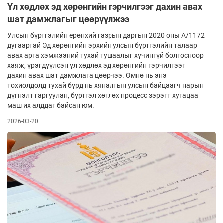
Үл хөдлөх эд хөрөнгийн гэрчилгээг дахин авах
шат дамжлагыг цөөрүүлжээ
Улсын бүртгэлийн ерөнхий газрын даргын 2020 оны А/1172
дугаартай Эд хөрөнгийн эрхийн улсын бүртгэлийн талаар
авах арга хэмжээний тухай тушаалыг хүчингүй болгосноор
хаяж, үрэгдүүлсэн үл хөдлөх эд хөрөнгийн гэрчилгээг
дахин авах шат дамжлага цөөрчээ. Өмнө нь энэ
тохиолдолд тухай бүрд нь хяналтын улсын байцаагч нарын
дүгнэлт гаргуулан, бүртгэл хөтлөх процесс зэрэгт хугацаа
маш их алддаг бай­сан юм.
2026-03-20