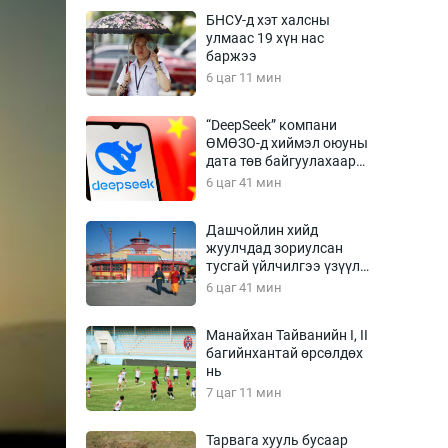
Урлагтай яриа
БНСУ-д хэт халсны
өрчил
улмаас 19 хүн нас
баржээ
энд-Эрхэм баян
6 цаг 11 мин
“DeepSeek” компани
ӨМӨЗО-д хиймэл оюуны
хүний үг
дата төв байгуулахаар
төлөвлөж байна
6 цаг 41 мин
Дашчойлин хийд
жуулчдад зориулсан
ага
Бусад
тусгай үйлчилгээ үзүүлж
эхэлжээ
6 цаг 41 мин
Фото
сурвалжлагч
Видео
Манайхан Тайванийн I, II
Инфографик
багийнхантай өрсөлдөх
нь
Санал асуулга
7 цаг 11 мин
Тарвага хууль бусаар