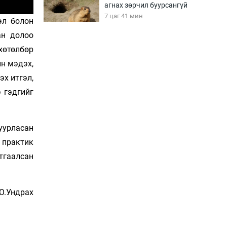
агнах зөрчил буурсангүй
7 цаг 41 мин
эл болон
ан долоо
хөтөлбөр
Х.Улам-Өрнөх байр
урагшилж, долоод
н мэдэх,
жагсжээ
эх итгэл,
8 цаг 11 мин
 гэдгийг
Ж.Лхагвабат өсвөр
үеийнхний ДАШТ-ийг
дэнсэлнэ
уурласан
8 цаг 41 мин
 практик
тгаалсан
Иран тэсэж үлдсэн ч
удаан хугацаанд хүнд
үеийг туулна
9 цаг 11 мин
О.Ундрах
Боловсролын зээлийн
сангаар гадаадад