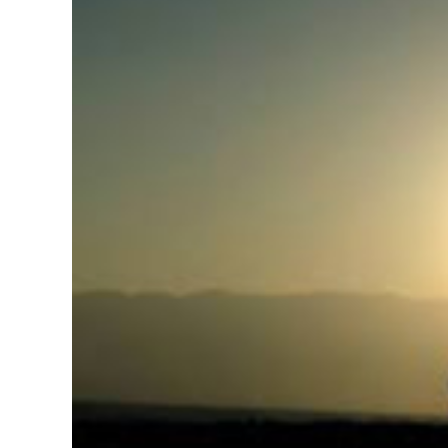
126-гийн НЭГ
Ертөнц
Спорт
Нийгэм
Бөх
Техник технологи
Сагсан бөмбөг
Шинжлэх ухаан
Хөлбөмбөг
Сонин хачин
Олимпын төрөл
Дэлхийн монгол
Тулааны спорт
Олимпын бус төр