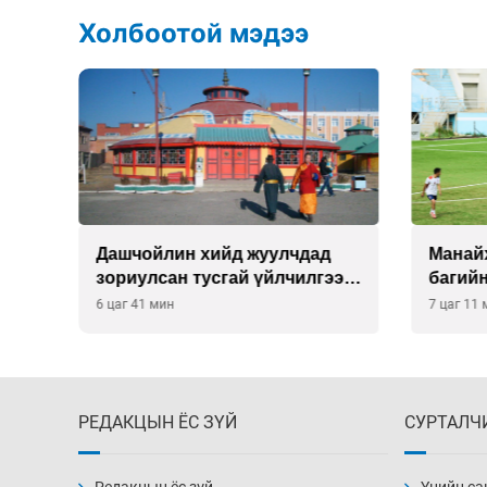
Холбоотой мэдээ
О-
Дашчойлин хийд жуулчдад
Манайх
зориулсан тусгай үйлчилгээ
багий
үзүүлж эхэлжээ
6 цаг 41 мин
7 цаг 11
РЕДАКЦЫН ЁС ЗҮЙ
СУРТАЛЧ
Редакцын ёс зүй
Үнийн са