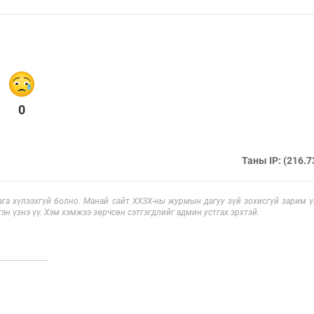
0
Таны IP: (216.7
га хүлээхгүй болно. Манай сайт ХХЗХ-ны журмын дагуу зүй зохисгүй зарим үг
эн үзнэ үү. Хэм хэмжээ зөрчсөн сэтгэгдлийг админ устгах эрхтэй.