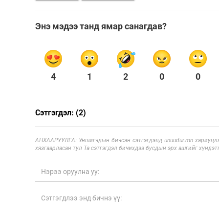
Энэ мэдээ танд ямар санагдав?
4
1
2
0
0
Сэтгэгдэл: (2)
АНХААРУУЛГА: Уншигчдын бичсэн сэтгэгдэлд unuudur.mn хариуцла
хязгаарласан тул Та сэтгэгдэл бичихдээ бусдын эрх ашгийг хүндэтг