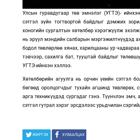
Олимп 2024
Улсын гуравдугаар төв эмнэлэг (УГТЭ)- ийнхэ
сэтгэл зүйн тогт­вортой байдлыг дэмжих зор
хоногийн сургалтын хөтөлбөр хэрэгжүүлж эхэлжэ
нь эрүүл мэндийн салбарын мэргэжилтнүүдэд ажл
бодол төвлөрлөө хянах, харилцааны ур чадвараа 
тэвчээр, сахилга бат, тууштай байдлыг төлөв
УГТЭ-ийнхэн хэллээ.
Хөтөлбөрийн агуулга нь орчин үеийн сэтгэл б
бөгөөд оролцогчдыг тухайн агшинд төвлөрөх, с
арга техникүүдэд сургадаг гэнэ. Түүнчлэн эмч
сэтгэл гутрал зэрэг эрсдэлээс урьдчилан сэргий
ЖИРГЭХ
ХУВААЛЦАХ