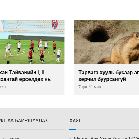
ан Тайванийн I, II
Тарвага хууль бусаар а
нхантай өрсөлдөх нь
зөрчил буурсангүй
 мин
7 цаг 41 мин
ИЛГАА БАЙРШУУЛАХ
ХАЯГ
нал харах
Монгол Улс, Улаанбаатар 1420