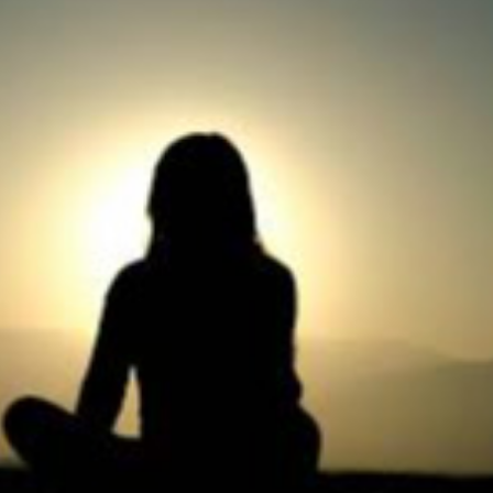
Ханш
Хэрэг з
Эрэлттэй мэдээ
Эрүүл м
Хууль ёс
Хүмүүс
Албаны 
Бусад
Life style
Ярилцл
Зөвлөгөө
Хоймор
Өнөөдрийн тухай
Уншигч-
өл