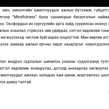
н эмч, эмнэлгийн ажилтнуудын ажлын бүтээмж, гүйцэтг
илгоор “Mindfulness” буюу санамсрын бясалгалын найм
э. Оксфордын их сургуулийн арга зүйд суурилсан энэхүү 
ын ачаалал, стрессээ зөв удирдах, сэтгэл хөдлөлөө тани
хөгжүүлэхэд чиглэж буйгаараа онцлогтой. Мөн өөртөө итг
шүүлэх замаар ажлын орчны эерэг хандлагыг нэмэгдүүлнэ
олон мэдрэл судлалын шинжлэх ухааны судалгаанд тулг
этгэл хөдлөлөө зохицуулах, дотоод анхаарлаа хөгжүүлэх
, ажилтнуудыг ажлаас халшрах хам шинж, мэргэжлээс шал
лэх давуу талтай.