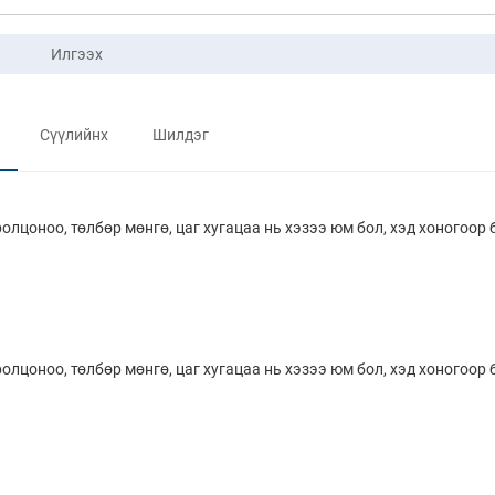
Илгээх
Сүүлийнх
Шилдэг
лцоноо, төлбөр мөнгө, цаг хугацаа нь хэзээ юм бол, хэд хоногоор 
лцоноо, төлбөр мөнгө, цаг хугацаа нь хэзээ юм бол, хэд хоногоор 