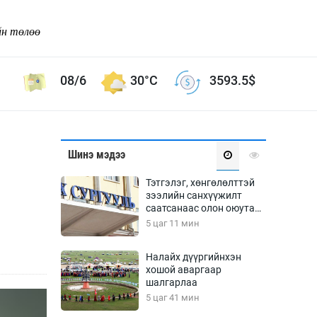
йн төлөө
08/6
30°C
3593.5
$
Соёл урлаг
Шинэ мэдээ
ой хөгжлийн зорилго -
Сонгодог урлаг
Тэтгэлэг, хөнгөлөлттэй
Ардын урлаг
зээлийн санхүүжилт
саатсанаас олон оюутан
Дүрслэх урлаг
төлбөрийн дарамтад
5 цаг 11 мин
Өв соёл
оров
таг
Кино урлаг
Налайх дүүргийнхэн
хошой аваргаар
 орчин
Цирк
шалгарлаа
ол
5 цаг 41 мин
Рок поп, хип хоп
энд