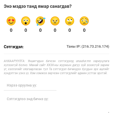
Энэ мэдээ танд ямар санагдав?
0
0
0
0
0
0
Сэтгэгдэл:
Таны IP: (216.73.216.174)
АНХААРУУЛГА: Уншигчдын бичсэн сэтгэгдэлд unuudur.mn хариуцлага
хүлээхгүй болно. Манай сайт ХХЗХ-ны журмын дагуу зүй зохисгүй зарим
үг, хэллэгийг хязгаарласан тул Та сэтгэгдэл бичихдээ бусдын эрх ашгийг
хүндэтгэн үзнэ үү. Хэм хэмжээ зөрчсөн сэтгэгдлийг админ устгах эрхтэй.