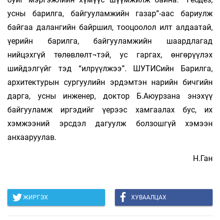
усны барилга, байгууламжийн газар”-аас бариулж
байгаа далангийн байршил, тооцоолол илт алдаатай,
үерийн барилга, байгууламжийн шаардлагад
нийцэхгүй төлөвлөлт¬тэй, ус гаргах, өнгөрүүлэх
шийдэлгүйг тэд “илрүүлжээ”. ШУТИСийн Барилга,
архитектурын сургуулийн эрдэмтэн нарийн бичгийн
дарга, усны инженер, доктор Б.Аюурзана энэхүү
байгууламж иргэдийг үерээс хамгаалах бус, их
хэмжээний эрсдэл дагуулж болзошгүй хэмээн
анхааруулав.
Н.Ган
ЖИРГЭХ
ХУВААЛЦАХ