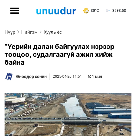
30°C
3593.5
$
Нүүр
Нийгэм
Хууль ёс
“Үерийн далан байгуулах нэрээр
тооцоо, судалгаагүй ажил хийж
байна
Өнөөдөр сонин
2025-04-20 11:51
1 мин