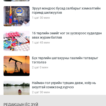
Эрүүл мэндээс бусад салбарыг хэмнэлтийн
горимд шилжүүлэв
1 цаг 30 мин
16 төрлийн эмийг нэг эх үүсвэрээс худалдан
авах журам батлав
1 цаг 45 мин
Бүх төрлийн шатахууны гаалийн татварыг
тэглэлээ
2 цаг 0 мин
Найман гол үерийн түвшин давж, хоёр нь
аюултай хэмжээнд хүрчээ
2 цаг 30 мин
РЕДАКЦЫН ЁС ЗҮЙ