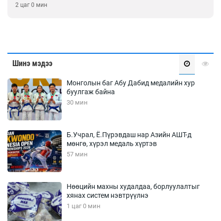
2 цаг 0 мин
Шинэ мэдээ
Монголын баг Абу Дабид медалийн хур
буулгаж байна
30 мин
Б.Учрал, Ё.Пүрэвдаш нар Азийн АШТ-д
мөнгө, хүрэл медаль хүртэв
57 мин
Нөөцийн махны худалдаа, борлуулалтыг
хянах систем нэвтрүүлнэ
1 цаг 0 мин