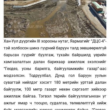
Хан-Уул дүүргийн III хорооны нутаг, Яармагийг “ДЦС-4”-
тэй холбосон шинэ гүүрний баруун талд зөвшөөрөлгүй
барьсан гүүрийг буулгаж, тухайн байршилд үерийн
хамгаалалтын далан барихаар ажиллаж эхэлснийг
“Геодез, усны барилга, байгууламжийн газар”-аас
мэдээлсэн. Тодруулбал, Дунд гол Баруун уулын
сувагтай нийлдэг хэсэгт 180 метрийн урттай далан
байгуулж, 100 метр газарт нөхөн сэргээлт хийхээр
ажиллаж байгаа. Тэгвэл төрийн байгууллагынхан уг
ажлыг ямар ч тооцоо, судалгаа, төлөвлөлтгүй хийж
буйг мэргэжлийн хүмүүс шүүмжилж байна. “Геодез,