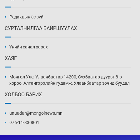
Монгол Улс дундаас дээш орлоготой
орнуудын тоонд багтав
3 цаг 0 мин
Редакцын ёс зүй
СУРТАЛЧИЛГАА БАЙРШУУЛАХ
Сошиал хийрхэлд “барьцаалагдсан” сайд,
дарга нарын туйлшрал
Үнийн санал харах
3 цаг 30 мин
ХАЯГ
Боловсролын чанар уруудах бүрд босгоо
намсгасаар л байх уу
Монгол Улс, Улаанбаатар 14200, Сүхбаатар дүүрэг 8-р
4 цаг 0 мин
хороо, Алтангэрэлийн гудамж, Улаанбаатар зочид буудал
ХОЛБОО БАРИХ
Монгол Улсын эмэгтэй шигшээ баг
өмсгөлөө гардан авлаа
unuudur@mongolnews.mn
18 цаг 29 мин
976-11-330801
К.Роналдугийн хуримд хэн уригдав