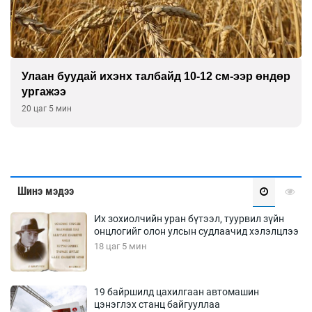
Хиймэл оюун хяналтаас гарч байна
21 цаг 5 мин
Шинэ мэдээ
Их зохиолчийн уран бүтээл, туурвил зүйн
онцлогийг олон улсын судлаачид хэлэлцлээ
18 цаг 5 мин
19 байршилд цахилгаан автомашин
цэнэглэх станц байгууллаа