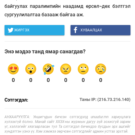
байгуулах паралимпийн наадамд өрсөл¬дөх бэлтгэл
сургуулилалтаа базааж байгаа аж.
ЖИРГЭХ
ХУВААЛЦАХ
Энэ мэдээ танд ямар санагдав?
0
0
0
0
0
0
Сэтгэгдэл:
Таны IP: (216.73.216.140)
АНХААРУУЛГА: Уншигчдын бичсэн сэтгэгдэлд unuudur.mn хариуцлага
хүлээхгүй болно. Манай сайт ХХЗХ-ны журмын дагуу зүй зохисгүй зарим
үг, хэллэгийг хязгаарласан тул Та сэтгэгдэл бичихдээ бусдын эрх ашгийг
хүндэтгэн үзнэ үү. Хэм хэмжээ зөрчсөн сэтгэгдлийг админ устгах эрхтэй.