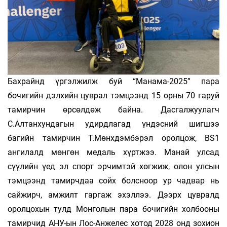
Бахрайнд үргэлжилж буй “Манама-2025” пара
бочигийн дэлхийн цуврал тэмцээнд 15 орны 70 гаруй
тамирчин өрсөлдөж байна. Дасгалжуулагч
С.Алтанхундагын удирдлагад үндэсний шигшээ
багийн тамирчин Т.Мөнхдэмбэрэл оролцож, BS1
ангилалд мөнгөн медаль хүртжээ. Манай улсад
сүүлийн үед эл спорт эрчимтэй хөгжиж, олон улсын
тэмцээнд тамирчдаа сойх болсноор ур чадвар нь
сайжирч, амжилт гаргаж эхэллээ. Дээрх цувралд
оролцохын тулд Монголын пара бочигийн холбооны
тамирчид АНУ-ын Лос-Анжелес хотод 2028 онд зохион