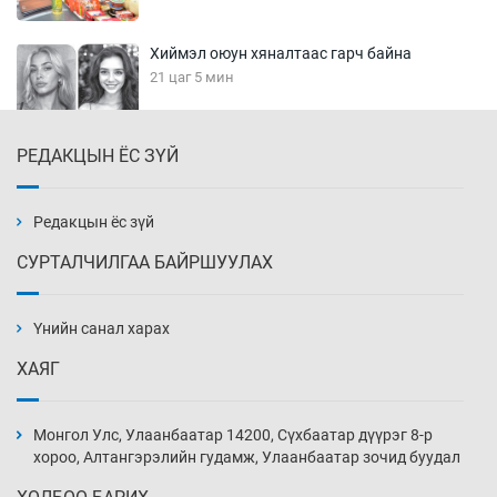
Хиймэл оюун хяналтаас гарч байна
21 цаг 5 мин
РЕДАКЦЫН ЁС ЗҮЙ
Эмэгтэйчүүд Бээжин, эрэгтэйчүүд Японд
бэлтгэл базаахаар хилийн дээс алхлаа
21 цаг 35 мин
Редакцын ёс зүй
СУРТАЛЧИЛГАА БАЙРШУУЛАХ
АНУ-ын Цэргийн кибер командлалаын
ажилтнууд амиа хорлох явдал эрс
нэмэгджээ
Үнийн санал харах
21 цаг 43 мин
ХАЯГ
Монголын шигшээ Хонконгийн багийг ялж,
эхний хожлоо авлаа
Монгол Улс, Улаанбаатар 14200, Сүхбаатар дүүрэг 8-р
22 цаг 5 мин
хороо, Алтангэрэлийн гудамж, Улаанбаатар зочид буудал