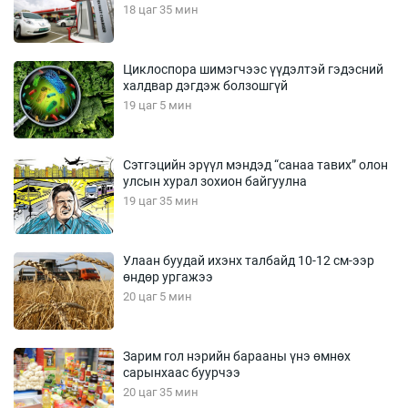
18 цаг 35 мин
Циклоспора шимэгчээс үүдэлтэй гэдэсний
халдвар дэгдэж болзошгүй
19 цаг 5 мин
Сэтгэцийн эрүүл мэндэд “санаа тавих” олон
улсын хурал зохион байгуулна
19 цаг 35 мин
Улаан буудай ихэнх талбайд 10-12 см-ээр
өндөр ургажээ
20 цаг 5 мин
Зарим гол нэрийн барааны үнэ өмнөх
сарынхаас буурчээ
20 цаг 35 мин