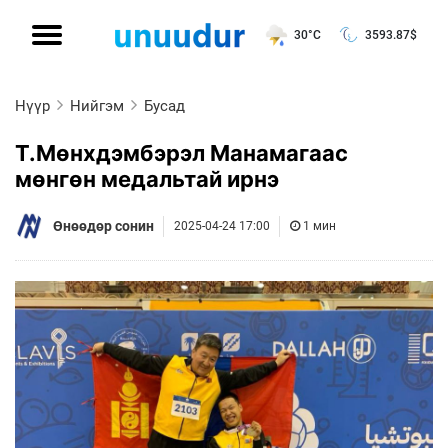
30°C
3593.87
$
Нүүр
Нийгэм
Бусад
Т.Мөнхдэмбэрэл Манамагаас
мөнгөн медальтай ирнэ
Өнөөдөр сонин
2025-04-24 17:00
1 мин