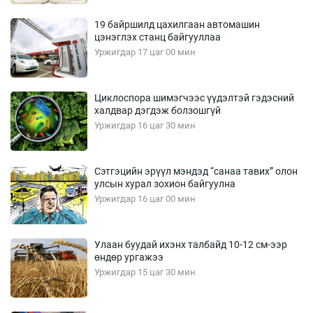
19 байршилд цахилгаан автомашин
цэнэглэх станц байгууллаа
Уржигдар 17 цаг 00 мин
Циклоспора шимэгчээс үүдэлтэй гэдэсний
халдвар дэгдэж болзошгүй
Уржигдар 16 цаг 30 мин
Сэтгэцийн эрүүл мэндэд “санаа тавих” олон
улсын хурал зохион байгуулна
Уржигдар 16 цаг 00 мин
Улаан буудай ихэнх талбайд 10-12 см-ээр
өндөр ургажээ
Уржигдар 15 цаг 30 мин