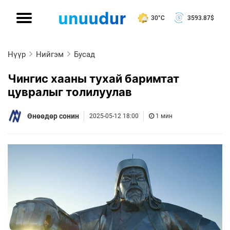
30°C
3593.87
$
Нүүр
Нийгэм
Бусад
Чингис хааны тухай баримтат
цувралыг толилуулав
Өнөөдөр сонин
2025-05-12 18:00
1 мин