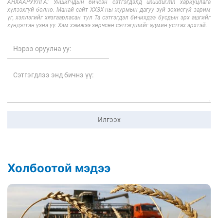
АНХААРУУЛГА: Уншигчдын бичсэн сэтгэгдэлд unuudur.mn хариуцлага
хүлээхгүй болно. Манай сайт ХХЗХ-ны журмын дагуу зүй зохисгүй зарим
үг, хэллэгийг хязгаарласан тул Та сэтгэгдэл бичихдээ бусдын эрх ашгийг
хүндэтгэн үзнэ үү. Хэм хэмжээ зөрчсөн сэтгэгдлийг админ устгах эрхтэй.
Илгээх
Холбоотой мэдээ