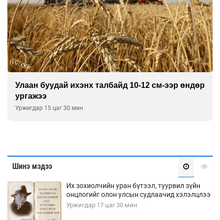
Улаан буудай ихэнх талбайд 10-12 см-ээр өндөр
ургажээ
Уржигдар 15 цаг 30 мин
Шинэ мэдээ
Их зохиолчийн уран бүтээл, туурвил зүйн
онцлогийг олон улсын судлаачид хэлэлцлээ
Уржигдар 17 цаг 30 мин