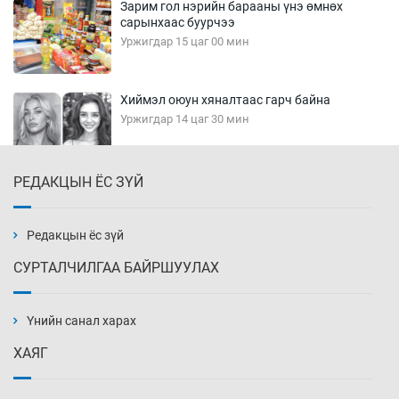
Зарим гол нэрийн барааны үнэ өмнөх
сарынхаас буурчээ
Уржигдар 15 цаг 00 мин
Хиймэл оюун хяналтаас гарч байна
Уржигдар 14 цаг 30 мин
РЕДАКЦЫН ЁС ЗҮЙ
Эмэгтэйчүүд Бээжин, эрэгтэйчүүд Японд
бэлтгэл базаахаар хилийн дээс алхлаа
Уржигдар 14 цаг 00 мин
Редакцын ёс зүй
СУРТАЛЧИЛГАА БАЙРШУУЛАХ
АНУ-ын Цэргийн кибер командлалаын
ажилтнууд амиа хорлох явдал эрс
нэмэгджээ
Үнийн санал харах
Уржигдар 13 цаг 52 мин
ХАЯГ
Монголын шигшээ Хонконгийн багийг ялж,
эхний хожлоо авлаа