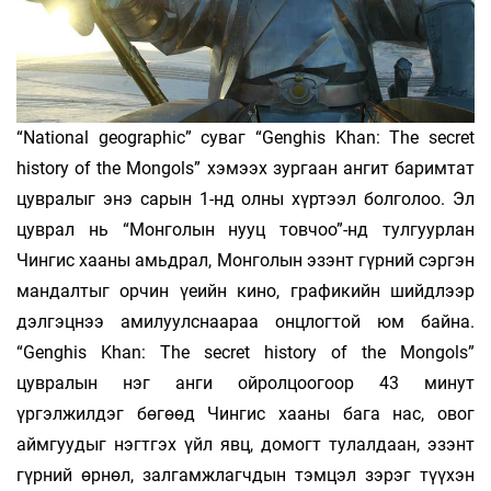
“National geographic” суваг “Genghis Khan: The secret
history of the Mongols” хэмээх зургаан ангит баримтат
цувралыг энэ сарын 1-нд олны хүртээл болголоо. Эл
цуврал нь “Монголын нууц товчоо”-нд тулгуурлан
Чингис хааны амьдрал, Монголын эзэнт гүрний сэргэн
мандалтыг орчин үеийн кино, графикийн шийдлээр
дэлгэцнээ амилуулснаараа онцлогтой юм байна.
“Genghis Khan: The secret history of the Mongols”
цувралын нэг анги ойролцоогоор 43 минут
үргэлжилдэг бөгөөд Чингис хааны бага нас, овог
аймгуудыг нэгтгэх үйл явц, домогт тулалдаан, эзэнт
гүрний өрнөл, залгамжлагчдын тэмцэл зэрэг түүхэн