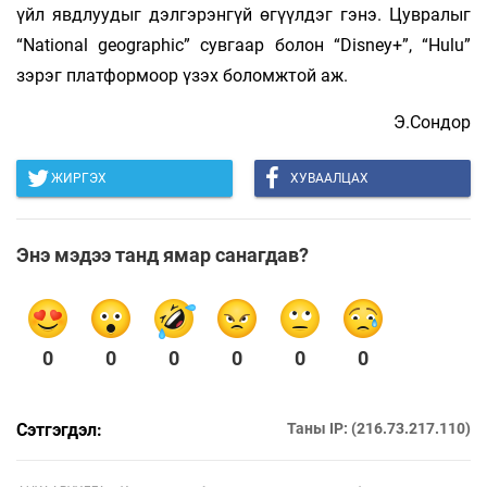
үйл явдлуудыг дэлгэрэнгүй өгүүлдэг гэнэ. Цувралыг
“National geographic” сувгаар болон “Disney+”, “Hulu”
зэрэг платформоор үзэх боломжтой аж.
Э.Сондор
ЖИРГЭХ
ХУВААЛЦАХ
Энэ мэдээ танд ямар санагдав?
0
0
0
0
0
0
Сэтгэгдэл:
Таны IP: (216.73.217.110)