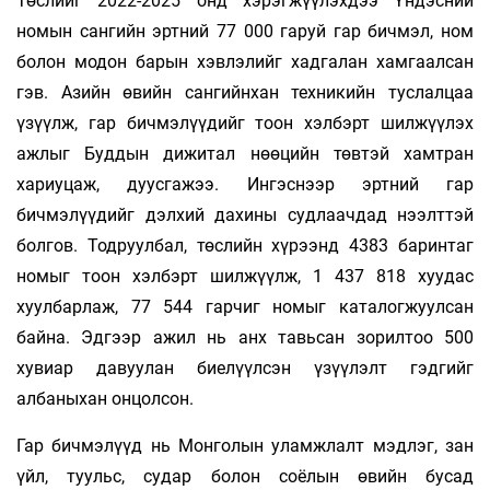
Төслийг 2022-2025 онд хэрэгжүүлэхдээ Үндэсний
номын сангийн эртний 77 000 гаруй гар бичмэл, ном
болон модон барын хэвлэлийг хадгалан хамгаалсан
гэв. Азийн өвийн сангийнхан техникийн туслалцаа
үзүүлж, гар бичмэлүүдийг тоон хэлбэрт шилжүүлэх
ажлыг Буддын дижитал нөөцийн төвтэй хамтран
хариуцаж, дуусгажээ. Ингэснээр эртний гар
бичмэлүүдийг дэлхий дахины судлаачдад нээлттэй
болгов. Тодруулбал, төслийн хүрээнд 4383 баринтаг
номыг тоон хэлбэрт шилжүүлж, 1 437 818 хуудас
хуулбарлаж, 77 544 гарчиг номыг каталогжуулсан
байна. Эдгээр ажил нь анх тавьсан зорилтоо 500
хувиар давуулан биелүүлсэн үзүүлэлт гэдгийг
албаныхан онцолсон.
Гар бичмэлүүд нь Монголын уламжлалт мэдлэг, зан
үйл, туульс, судар болон соёлын өвийн бусад