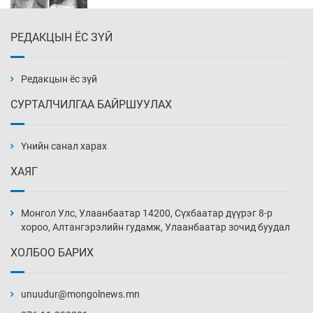
РЕДАКЦЫН ЁС ЗҮЙ
Эмэгтэйчүүд Бээжин, эрэгтэйчүүд Японд
бэлтгэл базаахаар хилийн дээс алхлаа
Уржигдар 14 цаг 00 мин
Редакцын ёс зүй
СУРТАЛЧИЛГАА БАЙРШУУЛАХ
АНУ-ын Цэргийн кибер командлалаын
ажилтнууд амиа хорлох явдал эрс
нэмэгджээ
Үнийн санал харах
Уржигдар 13 цаг 52 мин
ХАЯГ
Монголын шигшээ Хонконгийн багийг ялж,
эхний хожлоо авлаа
Монгол Улс, Улаанбаатар 14200, Сүхбаатар дүүрэг 8-р
Уржигдар 13 цаг 30 мин
хороо, Алтангэрэлийн гудамж, Улаанбаатар зочид буудал
ХОЛБОО БАРИХ
Техникийн өндөр үзүүлэлттэй агаарын хөлөг
худалдан авах хүсэлтээ уламжлав
unuudur@mongolnews.mn
Уржигдар 13 цаг 00 мин