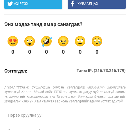
ЖИРГЭХ
ХУВААЛЦАХ
Энэ мэдээ танд ямар санагдав?
0
0
0
0
0
0
Сэтгэгдэл:
Таны IP: (216.73.216.179)
АНХААРУУЛГА: Уншигчдын бичсэн сэтгэгдэлд unuudur.mn хариуцлага
хүлээхгүй болно. Манай сайт ХХЗХ-ны журмын дагуу зүй зохисгүй зарим
үг, хэллэгийг хязгаарласан тул Та сэтгэгдэл бичихдээ бусдын эрх ашгийг
хүндэтгэн үзнэ үү. Хэм хэмжээ зөрчсөн сэтгэгдлийг админ устгах эрхтэй.