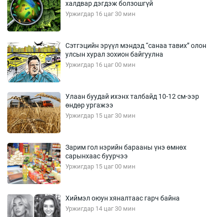
халдвар дэгдэж болзошгүй
Уржигдар 16 цаг 30 мин
Сэтгэцийн эрүүл мэндэд “санаа тавих” олон
улсын хурал зохион байгуулна
Уржигдар 16 цаг 00 мин
Улаан буудай ихэнх талбайд 10-12 см-ээр
өндөр ургажээ
Уржигдар 15 цаг 30 мин
Зарим гол нэрийн барааны үнэ өмнөх
сарынхаас буурчээ
Уржигдар 15 цаг 00 мин
Хиймэл оюун хяналтаас гарч байна
Уржигдар 14 цаг 30 мин