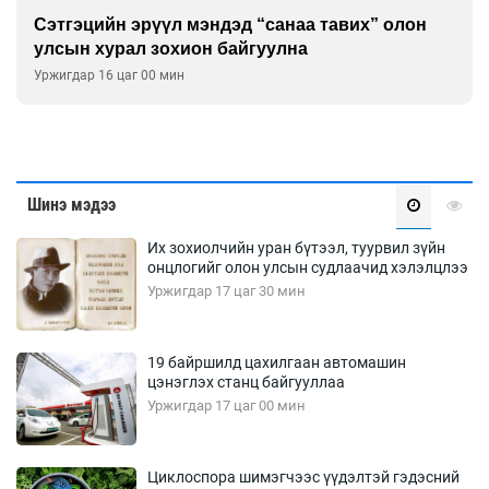
Сэтгэцийн эрүүл мэндэд “санаа тавих” олон
улсын хурал зохион байгуулна
Уржигдар 16 цаг 00 мин
Шинэ мэдээ
Их зохиолчийн уран бүтээл, туурвил зүйн
онцлогийг олон улсын судлаачид хэлэлцлээ
Уржигдар 17 цаг 30 мин
19 байршилд цахилгаан автомашин
цэнэглэх станц байгууллаа
Уржигдар 17 цаг 00 мин
Циклоспора шимэгчээс үүдэлтэй гэдэсний