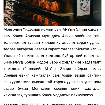
Монголын Үндэсний номын сан, АНУын Элчин сайдын
яам болон Аризона муж дахь Азийн өвийн сангийн
төлөөлөгчид гурван жилийн хугацаанд хэрэгжүүлсэн
төслөө өнгөрсөн баасан гарагт хаалаа.“Монгол Улсын
Үндэсний номын санд хадгалж буй эртний төвөд гар
бичмэлүүд болон модон барын хэвлэлийн хадгалалт,
хамгаалалт” төслийг АНУ-ын Элчин сайдын яамны
Соёлын өвийг хамгаалах сан, Азийн өвийн сангийн
санхүүжилтээр амжилттай хэрэгжүүлснээр үнэт ном,
судар бүхий Монголын соёлын өвийг хадгалан
хамгаалах, туршлага болон чадавхыг бэхжүүлжээ.