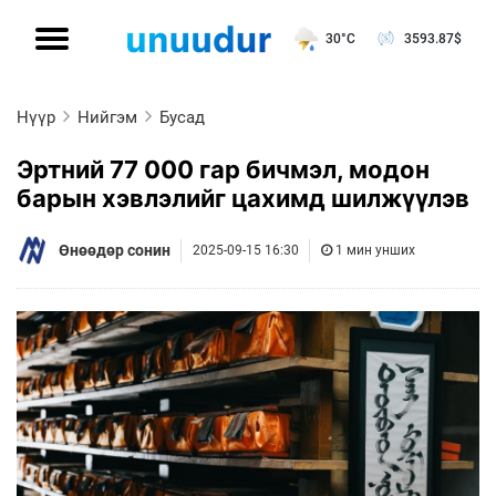
30°C
3593.87
$
Нүүр
Нийгэм
Бусад
Эртний 77 000 гар бичмэл, модон
барын хэвлэлийг цахимд шилжүүлэв
Өнөөдөр сонин
2025-09-15 16:30
1 мин унших