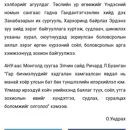
хэлбэрийг агуулдаг. Төслийн үр өгөөжийг Үндэсний
номын сангаас гадна Гандантэгчэнлин хийд дэх
Занабазарын их сургууль, Хархоринд байрлах Эрдэнэ
зуу хийд зэрэг байгууллага хүртэж, судлаач, шинжлэх
ухааны хурал, оюутнуудад зориулсан боловсролын
аялал зэрэг өргөн хүрээний соёл, боловсролын арга
хэмжээнүүд зохион байгуулжээ.
АНУ-аас Монголд суугаа Элчин сайд Ричард Л.Буанган
“Гар бичмэлүүдийг хадгалан хамгаалсан явдал нь
манай хоёр улсын бат бөх түншлэлийн илэрхийлэл юм.
Улмаар ирээдүй хойч үеийнхэнд баялаг түүх, соёл, утга
зохиолын өвийг хүндэтгэх, судлах, суралцах
боломжийг олголоо” хэмээв.
О.Ундрах