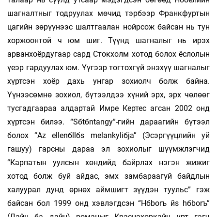
шагналтныг тодруулах мөчид тэрбээр Франкфуртын
цагийн зөрүүнээс шалтгаалан нойрсож байсан нь тун
хоржоонтой ч юм шиг. Түүнд шагналыг нь ирэх
арванхоёрдугаар сард Стокхолм хотод болох ёслолын
үеэр гардуулах юм. Үүгээр тогтохгүй энэхүү шагналыг
хүртсэн хоёр дахь унгар зохиолч болж байна.
Үүнээсөмнө зохиол, бүтээлдээ хүний эрх, эрх чөлөөг
тусгадгаараа алдартай Имре Кертес агсан 2002 онд
хүртсэн билээ. “Sбtбntangу”-гийн дараагийн бүтээл
болох “Az ellenбllбs melankуliбja” (Эсэргүүцлийн уй
гашуу) гарсны дараа эл зохиолыг шүүмжлэгчид
“Карпатын уулсын хөндийд байрлах нэгэн жижиг
хотод болж буй айдас, эмх замбараагүй байдлын
халуурал дунд өрнөх аймшигт зүүдэн туульс” гэж
байсан бол 1999 онд хэвлэгдсэн “Hбborъ йs hбborъ”
(Дайн ба дайн) романыг Краснахоркайн урт гэгч