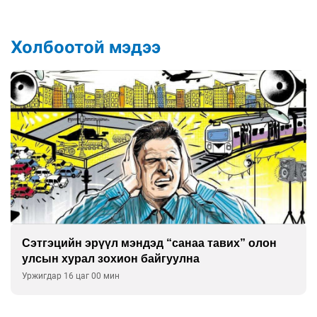
Холбоотой мэдээ
Сэтгэцийн эрүүл мэндэд “санаа тавих” олон
улсын хурал зохион байгуулна
Уржигдар 16 цаг 00 мин