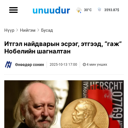
30°C
3593.87
$
Нүүр
Нийгэм
Бусад
Итгэл найдварын эсрэг, этгээд, “гаж”
Нобелийн шагналтан
Өнөөдөр сонин
2025-10-13 17:00
4 мин унших