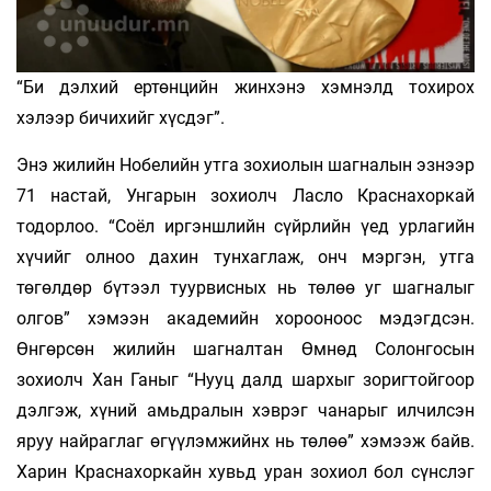
“Би дэлхий ертөнцийн жинхэнэ хэмнэлд тохирох
хэлээр бичихийг хүсдэг”.
Энэ жилийн Нобелийн утга зохиолын шагналын эзнээр
71 настай, Унгарын зохиолч Ласло Краснахоркай
тодорлоо. “Соёл иргэншлийн сүйрлийн үед урлагийн
хүчийг олноо дахин тунхаглаж, онч мэргэн, утга
төгөлдөр бүтээл туурвисных нь төлөө уг шагналыг
олгов” хэмээн академийн хорооноос мэдэгдсэн.
Өнгөрсөн жилийн шагналтан Өмнөд Солонгосын
зохиолч Хан Ганыг “Нууц далд шархыг зоригтойгоор
дэлгэж, хүний амьдралын хэврэг чанарыг илчилсэн
яруу найраглаг өгүүлэмжийнх нь төлөө” хэмээж байв.
Харин Краснахоркайн хувьд уран зохиол бол сүнслэг