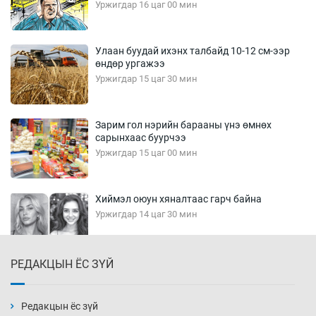
Уржигдар 16 цаг 00 мин
Улаан буудай ихэнх талбайд 10-12 см-ээр
өндөр ургажээ
Уржигдар 15 цаг 30 мин
Зарим гол нэрийн барааны үнэ өмнөх
сарынхаас буурчээ
Уржигдар 15 цаг 00 мин
Хиймэл оюун хяналтаас гарч байна
Уржигдар 14 цаг 30 мин
РЕДАКЦЫН ЁС ЗҮЙ
Эмэгтэйчүүд Бээжин, эрэгтэйчүүд Японд
бэлтгэл базаахаар хилийн дээс алхлаа
Уржигдар 14 цаг 00 мин
Редакцын ёс зүй