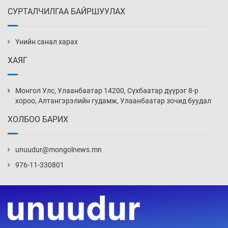
СУРТАЛЧИЛГАА БАЙРШУУЛАХ
АНУ-ын Цэргийн кибер командлалаын
ажилтнууд амиа хорлох явдал эрс
нэмэгджээ
Үнийн санал харах
Уржигдар 13 цаг 52 мин
ХАЯГ
Монголын шигшээ Хонконгийн багийг ялж,
эхний хожлоо авлаа
Монгол Улс, Улаанбаатар 14200, Сүхбаатар дүүрэг 8-р
Уржигдар 13 цаг 30 мин
хороо, Алтангэрэлийн гудамж, Улаанбаатар зочид буудал
ХОЛБОО БАРИХ
Техникийн өндөр үзүүлэлттэй агаарын хөлөг
худалдан авах хүсэлтээ уламжлав
unuudur@mongolnews.mn
Уржигдар 13 цаг 00 мин
976-11-330801
“Шатахууны бус, бодлогын хомсдол
нүүрлээд байна”
Уржигдар 12 цаг 30 мин