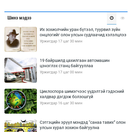
Шинэ мэдээ
Их зохиолчийн уран бүтээл, туурвил зүйн
онцлогийг олон улсын судлаачид хэлэлцлээ
Уржигдар 17 цаг 30 мин
19 байршилд цахилгаан автомашин
цэнэглэх станц байгууллаа
Уржигдар 17 цаг 00 мин
Циклоспора шимэгчээс үүдэлтэй гэдэсний
халдвар дэгдэж болзошгүй
Уржигдар 16 цаг 30 мин
Сэтгэцийн эрүүл мэндэд “санаа тавих” олон
улсын хурал зохион байгуулна