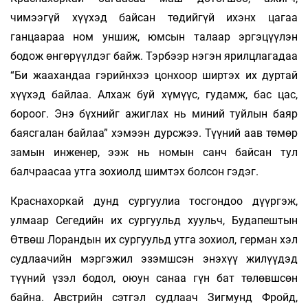
чимээгүй хүүхэд байсан төдийгүй ихэнх цагаа
ганцаараа ном уншиж, юмсын талаар эргэцүүлэн
бодож өнгөрүүлдэг байж. Тэрбээр нэгэн ярилцлагадаа
“Би жаахандаа гэрийнхээ цонхоор ширтэх их дуртай
хүүхэд байлаа. Алхаж буй хүмүүс, гудамж, бас цас,
бороог. Энэ бүхнийг ажиглах нь миний туйлын баяр
баясгалан байлаа” хэмээн дурсжээ. Түүний аав төмөр
замын инженер, ээж нь номын санч байсан тул
балчраасаа утга зохиолд шимтэх болсон гэдэг.
Краснахоркай дунд сургуулиа тосгондоо дүүргэж,
улмаар Сегедийн их сургуульд хуульч, Будапештын
Өтвөш Лорандын их сургуульд утга зохиол, герман хэл
судлаачийн мэргэжил эзэмшсэн энэхүү жилүүдэд
түүний үзэл бодол, оюун санаа гүн бат төлөвшсөн
байна. Австрийн сэтгэл судлаач Зигмунд Фройд,