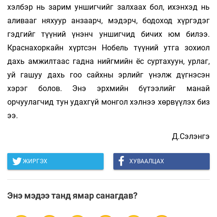
хэлбэр нь зарим уншигчийг залхаах бол, ихэнхэд нь
аливааг няхуур анзаарч, мэдэрч, бодоход хүргэдэг
гэдгийг түүний үнэнч уншигчид бичих юм билээ.
Краснахоркайн хүртсэн Нобель түүний утга зохиол
дахь амжилтаас гадна нийгмийн ёс суртахуун, урлаг,
уй гашуу дахь гоо сайхны эрлийг үнэлж дүгнэсэн
хэрэг болов. Энэ эрхмийн бүтээлийг манай
орчуулагчид тун удахгүй монгол хэлнээ хөрвүүлэх биз
ээ.
Д.Сэлэнгэ
ЖИРГЭХ
ХУВААЛЦАХ
Энэ мэдээ танд ямар санагдав?