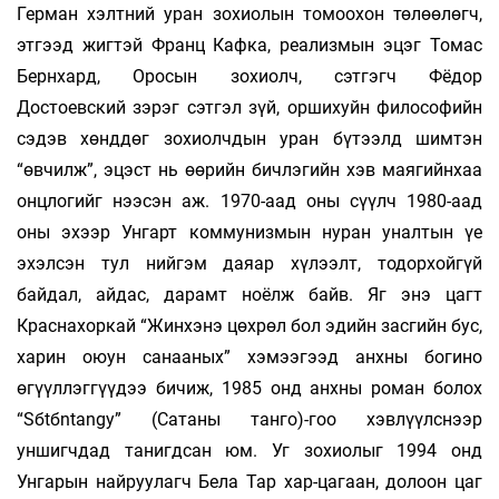
Герман хэлтний уран зохиолын томоохон төлөөлөгч,
этгээд жигтэй Франц Кафка, реализмын эцэг Томас
Бернхард, Оросын зохиолч, сэтгэгч Фёдор
Достоевский зэрэг сэтгэл зүй, оршихуйн философийн
сэдэв хөнддөг зохиолчдын уран бүтээлд шимтэн
“өвчилж”, эцэст нь өөрийн бичлэгийн хэв маягийнхаа
онцлогийг нээсэн аж. 1970-аад оны сүүлч 1980-аад
оны эхээр Унгарт коммунизмын нуран уналтын үе
эхэлсэн тул нийгэм даяар хүлээлт, тодорхойгүй
байдал, айдас, дарамт ноёлж байв. Яг энэ цагт
Краснахоркай “Жинхэнэ цөхрөл бол эдийн засгийн бус,
харин оюун санааных” хэмээгээд анхны богино
өгүүллэггүүдээ бичиж, 1985 онд анхны роман болох
“Sбtбntangу” (Сатаны танго)-гоо хэвлүүлснээр
уншигчдад танигдсан юм. Уг зохиолыг 1994 онд
Унгарын найруулагч Бела Тар хар-цагаан, долоон цаг