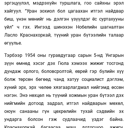
эргэцүүлэл, мэдрэхүйн туршлага, гоо сайхны эрэл
хайгуул. “Уран зохиол бол цагаахан итгэл найдвар
биш, үнэн мөнийг нь дэлгэн үзүүлдэг ёс суртахууны
үйл” ч гэх. Ингээд шинэхэн Нобелийн шагналтан
Ласло Краснахоркай, түүний уран бүтээлийн талаар
өгүүлье.
Тэрбээр 1954 оны гуравдугаар сарын 5-нд Унгарын
зүүн өмнөд хэсэг дэх Гюла хэмээх жижиг тосгонд
дундаж орлого, боловсролтой, еврей гэр бүлийн хүү
болж төрсөн бөгөөд чанд хатуу социалист дэглэм,
хүний эрх, эрх чөлөө хязгаарлагдмал нийгэмд өссөн
нэгэн. Энэ нөхцөл нь түүний хожмын уран бүтээл дэх
нийгмийн дотоод задрал, итгэл найдварын мөхөл,
оюун санааны гүн цөхрөлийн тухай сэдвийн эх
ундарга болсон гэж судлаачид үздэг байна.
Краснахоркай багаасаа маш дотогшоо, ажигч,