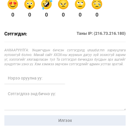
0
0
0
0
0
0
Сэтгэгдэл:
Таны IP: (216.73.216.180)
АНХААРУУЛГА: Уншигчдын бичсэн сэтгэгдэлд unuudur.mn хариуцлага
хүлээхгүй болно. Манай сайт ХХЗХ-ны журмын дагуу зүй зохисгүй зарим
үг, хэллэгийг хязгаарласан тул Та сэтгэгдэл бичихдээ бусдын эрх ашгийг
хүндэтгэн үзнэ үү. Хэм хэмжээ зөрчсөн сэтгэгдлийг админ устгах эрхтэй.
Илгээх