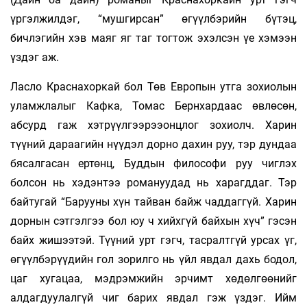
үргэлжилдэг, “мушгирсан” өгүүлбэрийн бүтэц,
бичлэгийн хэв маяг яг таг тогтож эхэлсэн үе хэмээн
үздэг аж.
Ласло Краснахоркай бол Төв Европын утга зохиолын
уламжлалыг Кафка, Томас Бернхардаас өвлөсөн,
абсурд гаж хэтрүүлгээрээонцлог зохиолч. Харин
түүний дараагийн нүүдэл дорно дахин руу, тэр дундаа
бясалгасан ертөнц, Буддын философи руу чиглэх
болсон нь хэдэнтээ романуудад нь харагддаг. Тэр
байтугай “Барууны хүн тайван байж чаддаггүй. Харин
дорнын сэтгэлгээ бол юу ч хийхгүй байхын хүч” гэсэн
байх жишээтэй. Түүний урт гэгч, тасралтгүй урсах үг,
өгүүлбэрүүдийн гол зорилго нь үйл явдал дахь бодол,
цаг хугацаа, мэдрэмжийн эрчимт хөдөлгөөнийг
алдагдуулалгүй чиг барих явдал гэж үздэг. Ийм