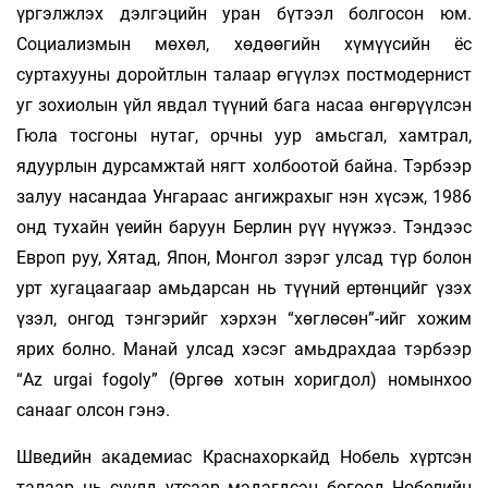
үргэлжлэх дэлгэцийн уран бүтээл болгосон юм.
Социализмын мөхөл, хөдөөгийн хүмүүсийн ёс
суртахууны доройтлын талаар өгүүлэх постмодернист
уг зохиолын үйл явдал түүний бага насаа өнгөрүүлсэн
Гюла тосгоны нутаг, орчны уур амьсгал, хамтрал,
ядуурлын дурсамжтай нягт холбоотой байна. Тэрбээр
залуу насандаа Унгараас ангижрахыг нэн хүсэж, 1986
онд тухайн үеийн баруун Берлин рүү нүүжээ. Тэндээс
Европ руу, Хятад, Япон, Монгол зэрэг улсад түр болон
урт хугацаагаар амьдарсан нь түүний ертөнцийг үзэх
үзэл, онгод тэнгэрийг хэрхэн “хөглөсөн”-ийг хожим
ярих болно. Манай улсад хэсэг амьдрахдаа тэрбээр
“Az urgai fogoly” (Өргөө хотын хоригдол) номынхоо
санааг олсон гэнэ.
Шведийн академиас Краснахоркайд Нобель хүртсэн
талаар нь сүүлд утсаар мэдэгдсэн бөгөөд Нобелийн