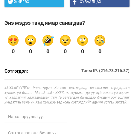
ЖИРГЭХ
ХУВААЛЦАХ
Энэ мэдээ танд ямар санагдав?
0
0
0
0
0
0
Сэтгэгдэл:
Таны IP: (216.73.216.87)
АНХААРУУЛГА: Уншигчдын бичсэн сэтгэгдэлд unuudur.mn хариуцлага
хүлээхгүй болно. Манай сайт ХХЗХ-ны журмын дагуу зүй зохисгүй зарим
үг, хэллэгийг хязгаарласан тул Та сэтгэгдэл бичихдээ бусдын эрх ашгийг
хүндэтгэн үзнэ үү. Хэм хэмжээ зөрчсөн сэтгэгдлийг админ устгах эрхтэй.