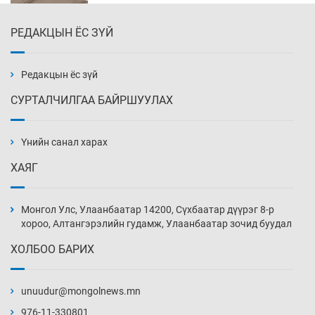
18 цаг 17 мин
РЕДАКЦЫН ЁС ЗҮЙ
Налайх дүүргийнхэн хошой аваргаар
шалгарлаа
18 цаг 47 мин
Редакцын ёс зүй
СУРТАЛЧИЛГАА БАЙРШУУЛАХ
БНСУ-д хэт халсны улмаас 19 хүн нас
баржээ
Үнийн санал харах
19 цаг 17 мин
ХАЯГ
“DeepSeek” компани ӨМӨЗО-д хиймэл оюуны
дата төв байгуулахаар төлөвлөж байна
Монгол Улс, Улаанбаатар 14200, Сүхбаатар дүүрэг 8-р
19 цаг 47 мин
хороо, Алтангэрэлийн гудамж, Улаанбаатар зочид буудал
ХОЛБОО БАРИХ
Дашчойлин хийд жуулчдад зориулсан тусгай
үйлчилгээ үзүүлж эхэлжээ
unuudur@mongolnews.mn
19 цаг 47 мин
976-11-330801