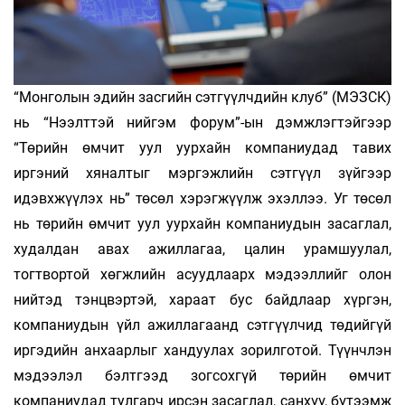
“Монголын эдийн засгийн сэтгүүлчдийн клуб” (МЭЗСК)
нь “Нээлттэй нийгэм форум”-ын дэмжлэгтэйгээр
“Төрийн өмчит уул уурхайн компаниудад тавих
иргэний хяналтыг мэргэжлийн сэтгүүл зүйгээр
идэвхжүүлэх нь” төсөл хэрэгжүүлж эхэллээ. Уг төсөл
нь төрийн өмчит уул уурхайн компаниудын засаглал,
худалдан авах ажиллагаа, цалин урамшуулал,
тогтвортой хөгжлийн асуудлаарх мэдээллийг олон
нийтэд тэнцвэртэй, хараат бус байдлаар хүргэн,
компаниудын үйл ажиллагаанд сэтгүүлчид төдийгүй
иргэдийн анхаарлыг хандуулах зорилготой. Түүнчлэн
мэдээлэл бэлтгээд зогсохгүй төрийн өмчит
компаниудад тулгарч ирсэн засаглал, санхүү, бүтээмж