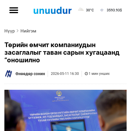
30°C
3593.93
$
Нүүр
Нийгэм
Төрийн өмчит компаниудын
засаглалыг таван сарын хугацаанд
“оношилно
Өнөөдөр сонин
2026-05-11 16:30
1 мин унших