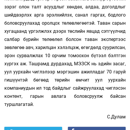
зэрэг олон талт асуудлыг хөндөх, алдаа, доголдлыг
шийдвэрлэх арга эрэлхийлэх, санал гаргах, бодлого
боловсруулахад оролцох төлөвлөгөөтэй. Таван сарын
хугацаанд үргэлжлэх дээрх төслийн явцад сэтгүүлчид
салбар бүрийн төлөөлөл болсон таван экспертээс
зөвлөгөө авч, харилцан хэлэлцэж, өгөгдөлд суурилсан,
эрэн сурвалжлах 10 орчим томоохон бүтээл бэлтгэн
хүргэх аж. Ташрамд дурдахад, МЭЗСК нь эдийн засаг,
уул уурхайн чиглэлээр мэргэшин ажилладаг 70 гаруй
гишүүнтэй бөгөөд төрийн өмчит уул уурхайн
компаниудын ил тод байдлыг сайжруулахад чиглэсэн
контент, гарын авлага боловсруулж байсан
туршлагатай.
С.Дулам