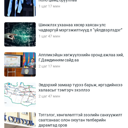
1 цаг 17 мин
Шинжлэх ухаанаа хөсөр хаясан улс
чадваргүй мэргэжилтнүүд л “үйлдвэрлэдэг”
1 цаг 47 мин
Аппликэйшн хөгжүүлэхийн оронд ажлаа хий,
Г.Дамдинням сайд аа
2 цаг 17 мин
Эвдэрхий замаар түрээ барьж, иргэдийнхээ
халаасыг тэмтэрч эхэллээ
2 цаг 47 мин
Тэтгэлэг, хөнгөлөлттэй зээлийн санхүүжилт
саатсанаас олон оюутан төлбөрийн
дарамтад оров