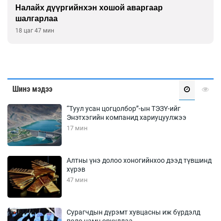
Налайх дүүргийнхэн хошой аваргаар
шалгарлаа
18 цаг 47 мин
Шинэ мэдээ
“Туул усан цогцолбор”-ын ТЭЗҮ-ийг
Энэтхэгийн компанид хариуцуулжээ
17 мин
Алтны үнэ долоо хоногийнхоо дээд түвшинд
хүрэв
47 мин
Сурагчдын дүрэмт хувцасны иж бүрдэлд
поло цамц орууллаа