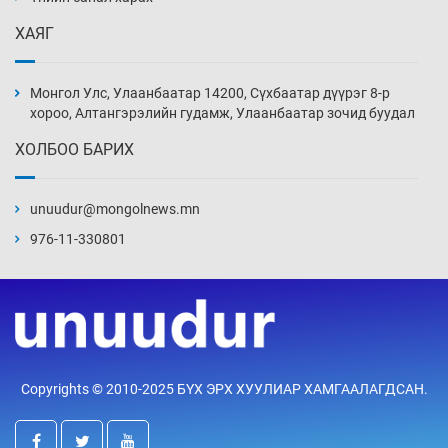
8 цаг 45 мин
ХАЯГ
Монголын шигшээ Хонконгийн багийг ялж,
эхний хожлоо авлаа
Монгол Улс, Улаанбаатар 14200, Сүхбаатар дүүрэг 8-р
9 цаг 7 мин
хороо, Алтангэрэлийн гудамж, Улаанбаатар зочид буудал
ХОЛБОО БАРИХ
Техникийн өндөр үзүүлэлттэй агаарын хөлөг
худалдан авах хүсэлтээ уламжлав
unuudur@mongolnews.mn
9 цаг 37 мин
976-11-330801
“Шатахууны бус, бодлогын хомсдол
нүүрлээд байна”
10 цаг 7 мин
Дөрвөн чиглэлд шөнийн автобус иргэдэд
Copyrights © 2010-2025 БҮХ ЭРХ ХУУЛИАР ХАМГААЛАГДСАН.
үйлчилж буй гэв
10 цаг 37 мин