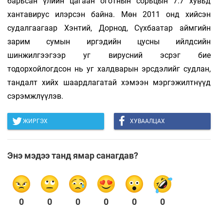
барьсан үлийн цагаан оготнын сорьцын 7.7 хувьд
хантавирус илэрсэн байна. Мөн 2011 онд хийсэн
судалгаагаар Хэнтий, Дорнод, Сүхбаатар аймгийн
зарим сумын иргэдийн цусны ийлдсийн
шинжилгээгээр уг вирусний эсрэг бие
тодорхойлогдсон нь уг халдварын эрсдэлийг судлан,
тандалт хийх шаардлагатай хэмээн мэргэ­жилтнүүд
сэрэмжлүүлэв.
ЖИРГЭХ
ХУВААЛЦАХ
Энэ мэдээ танд ямар санагдав?
0
0
0
0
0
0