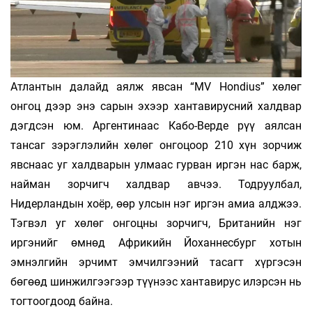
Атлантын далайд аялж явсан “MV Hondius” хөлөг
онгоц дээр энэ сарын эхээр хантавирусний халдвар
дэгдсэн юм. Аргентинаас Кабо-Верде рүү аялсан
тансаг зэрэглэлийн хөлөг онгоцоор 210 хүн зорчиж
явснаас уг халдварын улмаас гурван иргэн нас барж,
найман зорчигч халдвар авчээ. Тодруулбал,
Нидерландын хоёр, өөр улсын нэг иргэн амиа алджээ.
Тэгвэл уг хөлөг онгоцны зорчигч, Британийн нэг
иргэнийг өмнөд Африкийн Йоханнесбург хотын
эмнэлгийн эрчимт эмчилгээний тасагт хүргэсэн
бөгөөд шинжилгээгээр түүнээс хантавирус илэрсэн нь
тогтоогдоод байна.