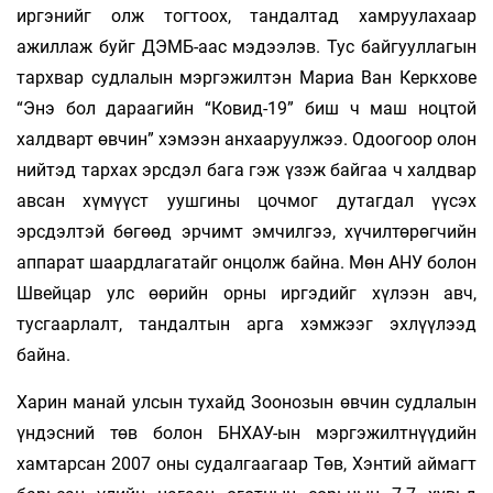
иргэнийг олж тогтоох, тандалтад хамруулахаар
ажиллаж буйг ДЭМБ-аас мэдээлэв. Тус байгууллагын
тархвар судлалын мэргэжилтэн Мариа Ван Керкхове
“Энэ бол дараагийн “Ковид-19” биш ч маш ноцтой
халдварт өвчин” хэмээн анхааруулжээ. Одоогоор олон
нийтэд тархах эрсдэл бага гэж үзэж байгаа ч халдвар
авсан хүмүүст уушгины цочмог дутагдал үүсэх
эрсдэлтэй бөгөөд эрчимт эмчилгээ, хүчилтөрөгчийн
аппарат шаардлагатайг онцолж байна. Мөн АНУ болон
Швейцар улс өөрийн орны иргэдийг хүлээн авч,
тусгаарлалт, тандалтын арга хэмжээг эхлүүлээд
байна.
Харин манай улсын тухайд Зоонозын өвчин судлалын
үндэсний төв болон БНХАУ-ын мэргэжилтнүүдийн
хамтарсан 2007 оны судалгаагаар Төв, Хэнтий аймагт