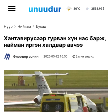
30°C
3593.93
$
Нүүр
Нийгэм
Бусад
Хантавирусээр гурван хүн нас барж,
найман иргэн халдвар авчээ
Өнөөдөр сонин
2026-05-12 16:50
2 мин унших