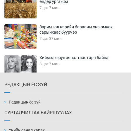
өндөр ургажээ
7 цаг 7 мин
Зарим гол нэрийн барааны үнэ өмнөх
сарынхаас буурчээ
7 цаг 37 мин
Хиймэл оюун хяналтаас гарч байна
8 цаг 7 мин
РЕДАКЦЫН ЁС ЗҮЙ
Эмэгтэйчүүд Бээжин, эрэгтэйчүүд Японд
бэлтгэл базаахаар хилийн дээс алхлаа
8 цаг 37 мин
Редакцын ёс зүй
СУРТАЛЧИЛГАА БАЙРШУУЛАХ
АНУ-ын Цэргийн кибер командлалаын
ажилтнууд амиа хорлох явдал эрс
нэмэгджээ
Үнийн санал харах