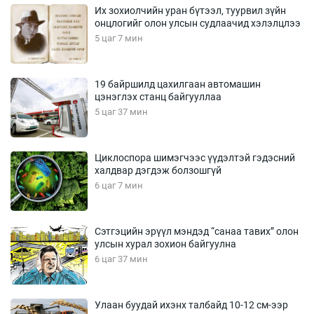
Их зохиолчийн уран бүтээл, туурвил зүйн
онцлогийг олон улсын судлаачид хэлэлцлээ
5 цаг 7 мин
19 байршилд цахилгаан автомашин
цэнэглэх станц байгууллаа
5 цаг 37 мин
Циклоспора шимэгчээс үүдэлтэй гэдэсний
халдвар дэгдэж болзошгүй
6 цаг 7 мин
Сэтгэцийн эрүүл мэндэд “санаа тавих” олон
улсын хурал зохион байгуулна
6 цаг 37 мин
Улаан буудай ихэнх талбайд 10-12 см-ээр