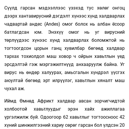
Сүүлд гарсан мэдээллээс үзэхэд тус хөлөг онгоц
дээрх хантавирусний дэгдэлт хүнээс хүнд халдварлах
чадвартай андес (Andes) омог болох нь албан ёсоор
батлагдсан юм. Энэхүү омог нь уг вирусний
төрлүүдээс хүнээс хүнд халдварлах боломжтой нь
тогтоогдсон цорын ганц хувилбар бөгөөд халдвар
тархах тохиолдол маш ховор ч ойрын хавьтлын үед
эрсдэлтэй гэж мэргэжилтнүүд анхааруулж байна. Уг
вирус нь өндөр халуурах, амьсгалын хүндрэл үүсгэх
аюултай бөгөөд эрт илрүүлэг, хавьтлын хяналт маш
чухал аж.
Иймд Өмнөд Африкт халдвар авсан зорчигчидтой
холбоотой хавьтлуудыг эрэн хайх ажиллагаа
үргэлжилж буй. Одоогоор 62 хавьтлыг тогтоосноос 42
хүний шинжилгээний хариу сөрөг гарсан бол үлдсэн 20