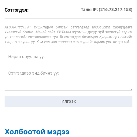
Сэтгэгдэл:
Таны IP: (216.73.217.153)
АНХААРУУЛГА: Уншигчдын бичсэн сэтгэгдэлд unuudur.mn хариуцлага
хүлээхгүй болно. Манай сайт ХХЗХ-ны журмын дагуу зүй зохисгүй зарим
үг, хэллэгийг хязгаарласан тул Та сэтгэгдэл бичихдээ бусдын эрх ашгийг
хүндэтгэн үзнэ үү. Хэм хэмжээ зөрчсөн сэтгэгдлийг админ устгах эрхтэй.
Илгээх
Холбоотой мэдээ