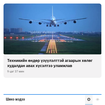
хөлөг
Дөрвөн чиглэлд шөнийн автобус иргэдэ
үйлчилж буй гэв
10 цаг 37 мин
Шинэ мэдээ