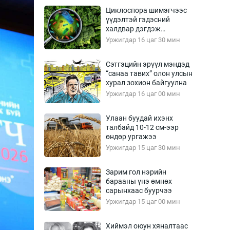
Урлагтай яриа
Циклоспора шимэгчээс
өрчил
үүдэлтэй гэдэсний
халдвар дэгдэж
энд-Эрхэм баян
болзошгүй
Уржигдар 16 цаг 30 мин
Сэтгэцийн эрүүл мэндэд
“санаа тавих” олон улсын
хүний үг
хурал зохион байгуулна
Уржигдар 16 цаг 00 мин
Улаан буудай ихэнх
талбайд 10-12 см-ээр
ага
Бусад
өндөр ургажээ
Уржигдар 15 цаг 30 мин
Фото
сурвалжлагч
Видео
Зарим гол нэрийн
Инфографик
барааны үнэ өмнөх
сарынхаас буурчээ
Санал асуулга
Уржигдар 15 цаг 00 мин
Хиймэл оюун хяналтаас