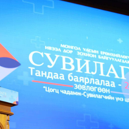
Ханш
Хэрэг з
Эрэлттэй мэдээ
Эрүүл м
Хууль ёс
Хүмүүс
Албаны 
Бусад
Life style
Ярилцл
Зөвлөгөө
Хоймор
Өнөөдрийн тухай
Уншигч-
өл