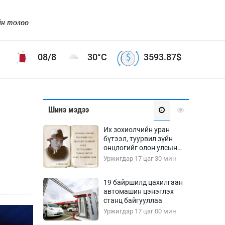
йн төлөө
08/8
30°C
3593.87
$
Соёл урлаг
Шинэ мэдээ
ой хөгжлийн зорилго -
Сонгодог урлаг
Их зохиолчийн уран
Ардын урлаг
бүтээл, туурвил зүйн
онцлогийг олон улсын
Дүрслэх урлаг
судлаачид хэлэлцлээ
Уржигдар 17 цаг 30 мин
Өв соёл
таг
Кино урлаг
19 байршилд цахилгаан
автомашин цэнэглэх
 орчин
Цирк
станц байгууллаа
ол
Уржигдар 17 цаг 00 мин
Рок поп, хип хоп
энд