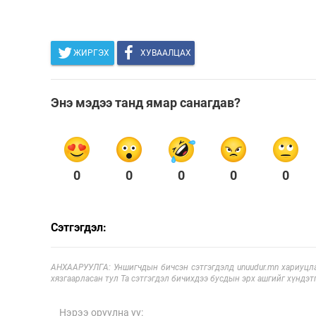
ЖИРГЭХ
ХУВААЛЦАХ
Энэ мэдээ танд ямар санагдав?
0
0
0
0
0
Сэтгэгдэл:
АНХААРУУЛГА: Уншигчдын бичсэн сэтгэгдэлд unuudur.mn хариуцла
хязгаарласан тул Та сэтгэгдэл бичихдээ бусдын эрх ашгийг хүндэтг