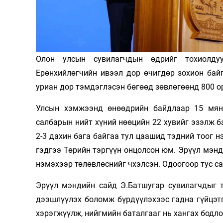
Олимп 2024
Олон улсын сувилагчдын өдрийг тохиолдуу
Ерөнхийлөгчийн ивээл дор өчигдөр зохион бай
уриан дор тэмдэглэсэн бөгөөд зөвлөгөөнд 800 о
Улсын хэмжээнд өнөөдрийн байдлаар 15 мян
салбарын нийт хүний нөөцийн 22 хувийг эзэлж б
2-3 дахин бага байгаа тул цаашид тэдний тоог 
гэдгээ Төрийн тэргүүн онцолсон юм. Эрүүл мэнд
нэмэхээр төлөвлөснийг чхэлсэн. Одоогоор тус с
Эрүүл мэндийн сайд Э.Батшугар сувилагчдыг т
дээшлүүлэх боломж бүрдүүлэхээс гадна гүйцэт
хэрэгжүүлж, нийгмийн баталгааг нь хангах бодло