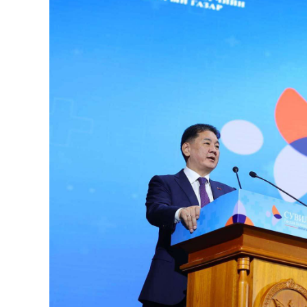
126-гийн НЭГ
Ертөнц
Спорт
Нийгэм
Бөх
Техник технологи
Сагсан бөмбөг
Шинжлэх ухаан
Хөлбөмбөг
Сонин хачин
Олимпын төрөл
Дэлхийн монгол
Тулааны спорт
Олимпын бус төр