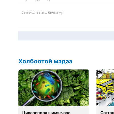
Холбоотой мэдээ
Сэтгэцийн эрүүл мэндэд
Улаа