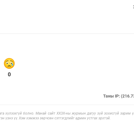
0
Таны IP: (216.7
га хүлээхгүй болно. Манай сайт ХХЗХ-ны журмын дагуу зүй зохисгүй зарим үг
эн үзнэ үү. Хэм хэмжээ зөрчсөн сэтгэгдлийг админ устгах эрхтэй.