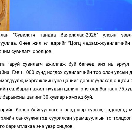
лан “Сувилагч тандаа баярлалаа-2026” улсын зөвлө
гууллаа. Өнөө жил эл өдрийг “Цогц чадамж-сувилагчийн 
рчим сувилагч оролцов.
га гаруй сувилагч ажиллаж буй бөгөөд энэ нь эрүүл
айна. Гэвч 1000 хүнд ногдох сувилагчийн тоо олон улсын
нэмэгдүүлж, мэргэжлийн үнэ цэнийг дээшлүүлэхэд онцгой 
ийн салбарын ажилтнуудын цалинг энэ онд багтаан 75 хув
албарынхны цалинг 30 хувиар нэмээд буй.
өрийн болон байгууллагын зардлаар сургах, гадаадад 
гэлийн санхүүжилтэд суурилсан урамшууллын тогтолцоог
го баримтлахаа энэ үеэр онцлов.