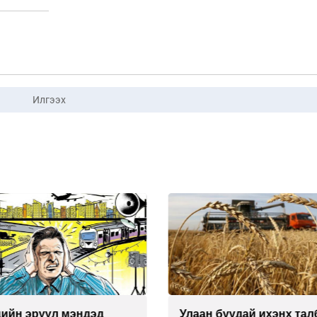
Илгээх
н буудай ихэнх талбайд
Хиймэл оюун хяналта