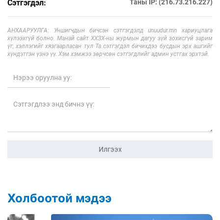
Сэтгэгдэл:
Таны IP: (216.73.216.227)
АНХААРУУЛГА: Уншигчдын бичсэн сэтгэгдэлд unuudur.mn хариуцлага
хүлээхгүй болно. Манай сайт ХХЗХ-ны журмын дагуу зүй зохисгүй зарим
үг, хэллэгийг хязгаарласан тул Та сэтгэгдэл бичихдээ бусдын эрх ашгийг
хүндэтгэн үзнэ үү. Хэм хэмжээ зөрчсөн сэтгэгдлийг админ устгах эрхтэй.
Илгээх
Холбоотой мэдээ