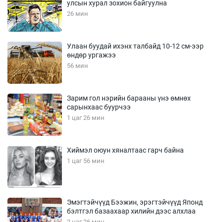
улсын хурал зохион байгуулна
26 мин
Улаан буудай ихэнх талбайд 10-12 см-ээр
өндөр ургажээ
56 мин
Зарим гол нэрийн барааны үнэ өмнөх
сарынхаас буурчээ
1 цаг 26 мин
Хиймэл оюун хяналтаас гарч байна
1 цаг 56 мин
Эмэгтэйчүүд Бээжин, эрэгтэйчүүд Японд
бэлтгэл базаахаар хилийн дээс алхлаа
2 цаг 26 мин