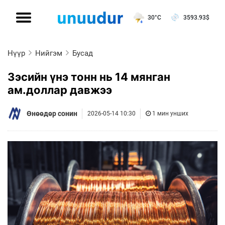
30°C
3593.93
$
Нүүр
Нийгэм
Бусад
Зэсийн үнэ тонн нь 14 мянган
ам.доллар давжээ
Өнөөдөр сонин
2026-05-14 10:30
1 мин унших