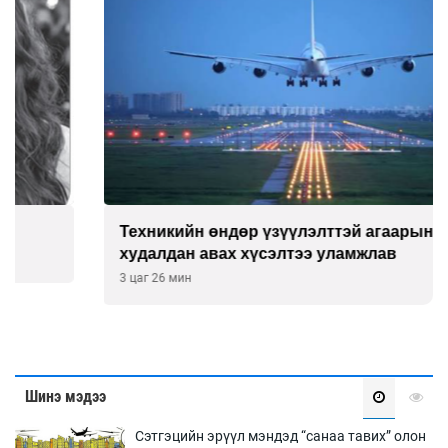
Техникийн өндөр үзүүлэлттэй агаарын хөлөг
худалдан авах хүсэлтээ уламжлав
3 цаг 26 мин
Шинэ мэдээ
Сэтгэцийн эрүүл мэндэд “санаа тавих” олон