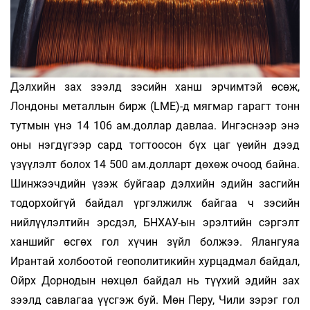
Дэлхийн зах зээлд зэсийн ханш эрчимтэй өсөж,
Лондоны металлын бирж (LME)-д мягмар гарагт тонн
тутмын үнэ 14 106 ам.доллар давлаа. Ингэснээр энэ
оны нэгдүгээр сард тогтоосон бүх цаг үеийн дээд
үзүүлэлт болох 14 500 ам.долларт дөхөж очоод байна.
Шинжээчдийн үзэж буйгаар дэлхийн эдийн засгийн
тодорхойгүй байдал үргэлжилж байгаа ч зэсийн
нийлүүлэлтийн эрсдэл, БНХАУ-ын эрэлтийн сэргэлт
ханшийг өсгөх гол хүчин зүйл болжээ. Ялангуяа
Ирантай холбоотой геополитикийн хурцадмал байдал,
Ойрх Дорнодын нөхцөл байдал нь түүхий эдийн зах
зээлд савлагаа үүсгэж буй. Мөн Перу, Чили зэрэг гол