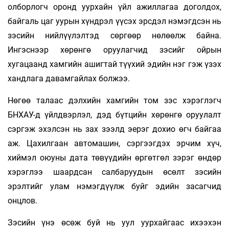
олборлогч оронд уурхайн үйл ажиллагаа доголдох,
байгаль цаг уурын хүндрэл үүсэх эрсдэл нэмэгдсэн нь
зэсийн нийлүүлэлтэд сөргөөр нөлөөлж байна.
Ингэснээр хөрөнгө оруулагчид зэсийг ойрын
хугацаанд хамгийн ашигтай түүхий эдийн нэг гэж үзэх
хандлага давамгайлах болжээ.
Нөгөө талаас дэлхийн хамгийн том зэс хэрэглэгч
БНХАУ-д үйлдвэрлэл, дэд бүтцийн хөрөнгө оруулалт
сэргэж эхэлсэн нь зах зээлд эерэг дохио өгч байгаа
аж. Цахилгаан автомашин, сэргээгдэх эрчим хүч,
хиймэл оюуны дата төвүүдийн өргөтгөл зэрэг өндөр
хэрэглээ шаардсан салбаруудын өсөлт зэсийн
эрэлтийг улам нэмэгдүүлж буйг эдийн засагчид
онцлов.
Зэсийн үнэ өсөж буй нь уул уурхайгаас ихээхэн