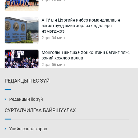
АНУ-ын Цэргийн кибер командлалаын
ажилтнууд амиа хорлох явдал эрс
нэмэгджээ
2 цаг 34 мин
Монголын шигшээ Хонконгийн багийг ялж,
эхний хожлоо авлаа
2 цаг 56 мин
РЕДАКЦЫН ЁС ЗҮЙ
Техникийн өндөр үзүүлэлттэй агаарын хөлөг
худалдан авах хүсэлтээ уламжлав
3 цаг 26 мин
Редакцын ёс зүй
СУРТАЛЧИЛГАА БАЙРШУУЛАХ
“Шатахууны бус, бодлогын хомсдол
нүүрлээд байна”
Үнийн санал харах
3 цаг 56 мин