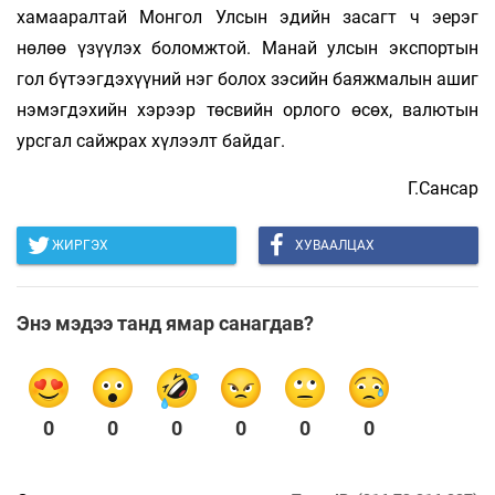
хамааралтай Монгол Улсын эдийн засагт ч эерэг
нөлөө үзүүлэх боломжтой. Манай улсын экспортын
гол бүтээгдэхүүний нэг болох зэсийн баяжмалын ашиг
нэмэгдэхийн хэрээр төсвийн орлого өсөх, валютын
урсгал сайжрах хүлээлт байдаг.
Г.Сансар
ЖИРГЭХ
ХУВААЛЦАХ
Энэ мэдээ танд ямар санагдав?
0
0
0
0
0
0