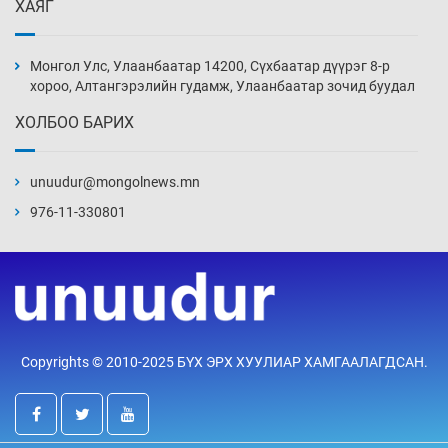
ХАЯГ
Дөрвөн чиглэлд шөнийн автобус иргэдэд
үйлчилж буй гэв
Монгол Улс, Улаанбаатар 14200, Сүхбаатар дүүрэг 8-р
4 цаг 26 мин
хороо, Алтангэрэлийн гудамж, Улаанбаатар зочид буудал
ХОЛБОО БАРИХ
“Туул усан цогцолбор”-ын ТЭЗҮ-ийг
Энэтхэгийн компанид хариуцуулжээ
unuudur@mongolnews.mn
4 цаг 56 мин
976-11-330801
Алтны үнэ долоо хоногийнхоо дээд түвшинд
хүрэв
5 цаг 26 мин
Сурагчдын дүрэмт хувцасны иж бүрдэлд
Copyrights © 2010-2025 БҮХ ЭРХ ХУУЛИАР ХАМГААЛАГДСАН.
поло цамц орууллаа
5 цаг 56 мин