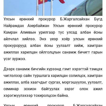
Улсын ерөнхий прокурор Б.Жаргалсайхан Бүгд
Найрамдах Азербайжан Улсын ерөнхий прокурор
Камран Алиевын урилгаар тус улсад албан ёсны
айлчлал хийлээ. Энэ үеэр хоёр улсын ерөнхий
прокурорууд албан ёсны уулзалт хийж, хамтран
ажиллах харилцан ойлголцлын санамж бичигт гарын
үсэг зуржээ.
Дээрх санамж бичгийн хүрээнд гэмт хэрэгтэй тэмцэх
чиглэлээр сайн туршлага харилцан солилцох, хамтран
ажиллах, алба хаагчдыг сургах, мэргэшүүлэх, уулзалт,
семинар зохион байгуулах зэрэг олон ажил
хэрэгжүүлэхээр тохиролцсон байна.
Улсын ерөнхий прокурор Б.Жаргалсайхан