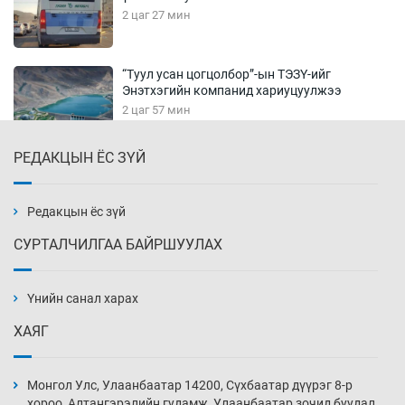
2 цаг 27 мин
“Туул усан цогцолбор”-ын ТЭЗҮ-ийг
Энэтхэгийн компанид хариуцуулжээ
2 цаг 57 мин
РЕДАКЦЫН ЁС ЗҮЙ
Алтны үнэ долоо хоногийнхоо дээд түвшинд
хүрэв
3 цаг 27 мин
Редакцын ёс зүй
СУРТАЛЧИЛГАА БАЙРШУУЛАХ
Сурагчдын дүрэмт хувцасны иж бүрдэлд
поло цамц орууллаа
Үнийн санал харах
3 цаг 57 мин
ХАЯГ
Шинжлэх ухаанаа хөсөр хаясан улс
чадваргүй мэргэжилтнүүд л “үйлдвэрлэдэг”
Монгол Улс, Улаанбаатар 14200, Сүхбаатар дүүрэг 8-р
4 цаг 27 мин
хороо, Алтангэрэлийн гудамж, Улаанбаатар зочид буудал