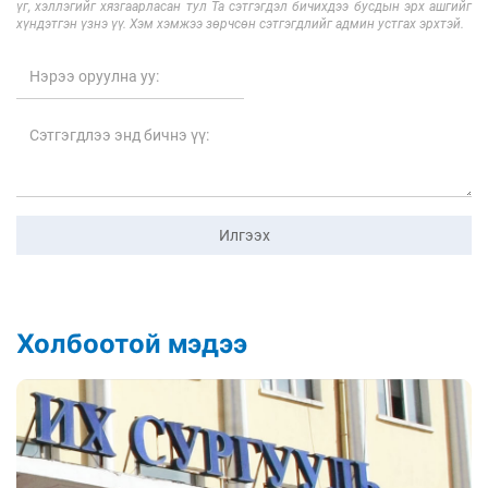
үг, хэллэгийг хязгаарласан тул Та сэтгэгдэл бичихдээ бусдын эрх ашгийг
хүндэтгэн үзнэ үү. Хэм хэмжээ зөрчсөн сэтгэгдлийг админ устгах эрхтэй.
Илгээх
Холбоотой мэдээ