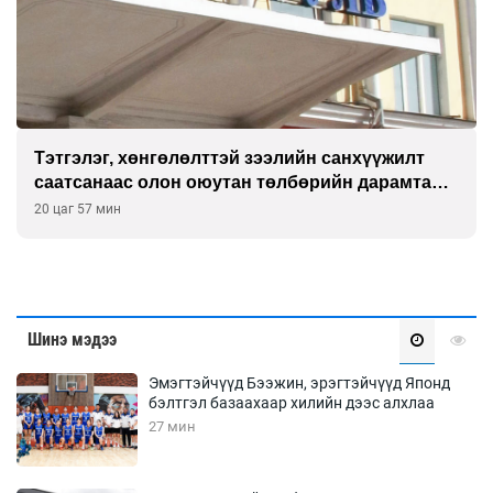
Тэтгэлэг, хөнгөлөлттэй зээлийн санхүүжилт
саатсанаас олон оюутан төлбөрийн дарамтад
оров
20 цаг 57 мин
Шинэ мэдээ
Эмэгтэйчүүд Бээжин, эрэгтэйчүүд Японд
бэлтгэл базаахаар хилийн дээс алхлаа
27 мин