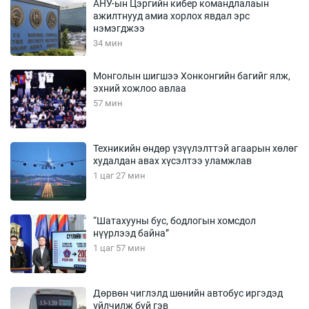
АНУ-ын Цэргийн кибер командлалаын
ажилтнууд амиа хорлох явдал эрс
нэмэгджээ
34 мин
Монголын шигшээ Хонконгийн багийг ялж,
эхний хожлоо авлаа
57 мин
Техникийн өндөр үзүүлэлттэй агаарын хөлөг
худалдан авах хүсэлтээ уламжлав
1 цаг 27 мин
“Шатахууны бус, бодлогын хомсдол
нүүрлээд байна”
1 цаг 57 мин
Дөрвөн чиглэлд шөнийн автобус иргэдэд
үйлчилж буй гэв