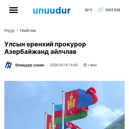
30°C
3593.93
$
Нүүр
Нийгэм
Улсын ерөнхий прокурор
Азербайжанд айлчлав
Өнөөдөр сонин
2026-05-18 16:00
1 мин