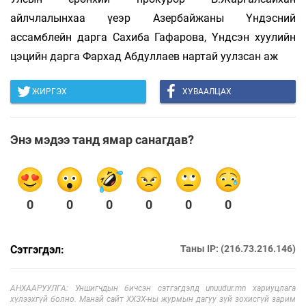
айлчлалынхаа үеэр Азербайжаны Үндэсний
ассамблейн дарга Сахиба Гафарова, Үндсэн хуулийн
цэцийн дарга Фархад Абдуллаев нартай уулзсан аж
ЖИРГЭХ
ХУВААЛЦАХ
Энэ мэдээ танд ямар санагдав?
0
0
0
0
0
0
Сэтгэгдэл:
Таны IP: (216.73.216.146)
АНХААРУУЛГА: Уншигчдын бичсэн сэтгэгдэлд unuudur.mn хариуцлага
хүлээхгүй болно. Манай сайт ХХЗХ-ны журмын дагуу зүй зохисгүй зарим