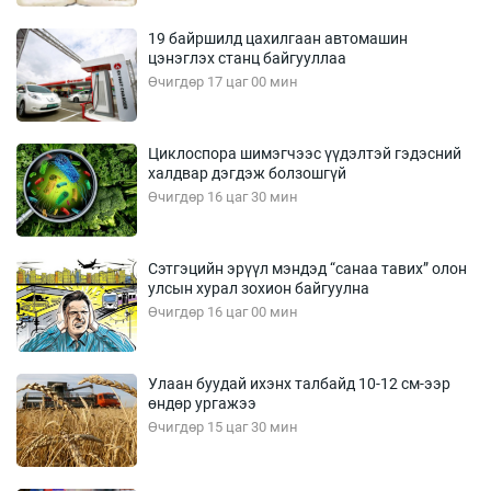
19 байршилд цахилгаан автомашин
цэнэглэх станц байгууллаа
Өчигдөр 17 цаг 00 мин
Циклоспора шимэгчээс үүдэлтэй гэдэсний
халдвар дэгдэж болзошгүй
Өчигдөр 16 цаг 30 мин
Сэтгэцийн эрүүл мэндэд “санаа тавих” олон
улсын хурал зохион байгуулна
Өчигдөр 16 цаг 00 мин
Улаан буудай ихэнх талбайд 10-12 см-ээр
өндөр ургажээ
Өчигдөр 15 цаг 30 мин