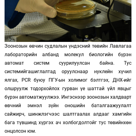
Зоонозын өвчин судлалын үндэсний төвийн Лавлагаа
лабораторийн албанд молекул биологийн бүрэн
автомат систем суурилуулсан байна. Тус
системийгашиглалтад оруулснаар нуклейн хүчил
ялгах, PCR буюу ПГУ-ын холимог бэлтгэх, ДНХ-ийг
олшруулж тодорхойлох гурван үе шаттай үйл явцыг
бүрэн автоматжуулжээ. Ингэснээр зоонозын халдварт
өвчний эмнэл зүйн оношийн баталгаажуулалт
сайжирч, шинжлэгчээс шалтгаалах алдааг хамгийн
бага түвшинд хүргэх ач холбогдолтойг тус төвийнхөн
онцолсон юм.