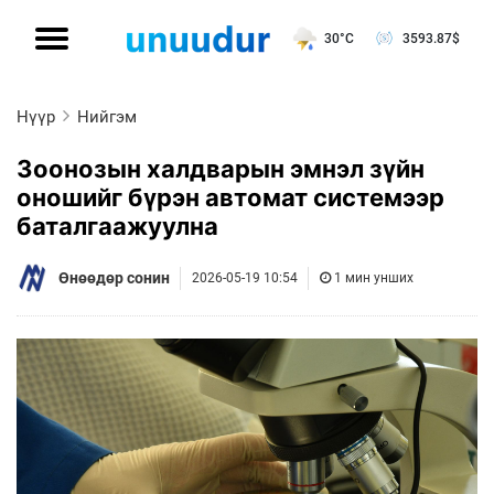
30°C
3593.87
$
Нүүр
Нийгэм
Зоонозын халдварын эмнэл зүйн
оношийг бүрэн автомат системээр
баталгаажуулна
Өнөөдөр сонин
2026-05-19 10:54
1 мин унших