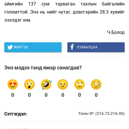
аймгийн 137 сум тарваган тахлын байгалийн
голомттой. Энэ нь нийт нутаг, дэвсгэрийн 28.3 хувийг
эзэлдэг юм.
Ч.Болор
ЖИРГЭХ
ХУВААЛЦАХ
Энэ мэдээ танд ямар санагдав?
0
0
0
0
0
0
Сэтгэгдэл:
Таны IP: (216.73.216.90)