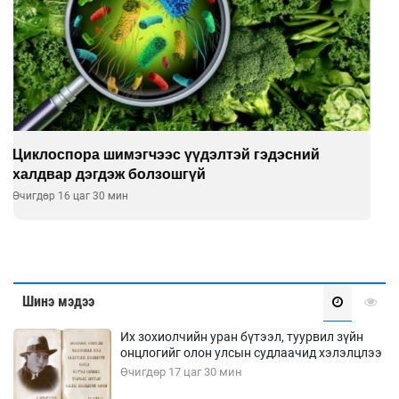
Сэтгэцийн эрүүл мэндэд “санаа тавих” олон
улсын хурал зохион байгуулна
Өчигдөр 16 цаг 00 мин
Шинэ мэдээ
Их зохиолчийн уран бүтээл, туурвил зүйн
онцлогийг олон улсын судлаачид хэлэлцлээ
Өчигдөр 17 цаг 30 мин