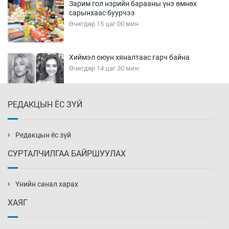
Зарим гол нэрийн барааны үнэ өмнөх
сарынхаас буурчээ
Өчигдөр 15 цаг 00 мин
Хиймэл оюун хяналтаас гарч байна
Өчигдөр 14 цаг 30 мин
РЕДАКЦЫН ЁС ЗҮЙ
Эмэгтэйчүүд Бээжин, эрэгтэйчүүд Японд
бэлтгэл базаахаар хилийн дээс алхлаа
Өчигдөр 14 цаг 00 мин
Редакцын ёс зүй
СУРТАЛЧИЛГАА БАЙРШУУЛАХ
АНУ-ын Цэргийн кибер командлалаын
ажилтнууд амиа хорлох явдал эрс
нэмэгджээ
Үнийн санал харах
Өчигдөр 13 цаг 52 мин
ХАЯГ
Монголын шигшээ Хонконгийн багийг ялж,
эхний хожлоо авлаа