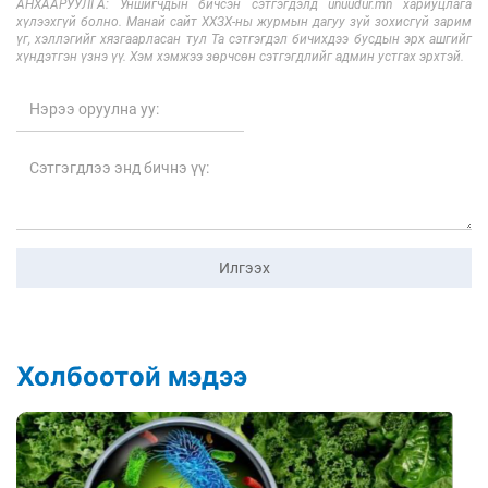
АНХААРУУЛГА: Уншигчдын бичсэн сэтгэгдэлд unuudur.mn хариуцлага
хүлээхгүй болно. Манай сайт ХХЗХ-ны журмын дагуу зүй зохисгүй зарим
үг, хэллэгийг хязгаарласан тул Та сэтгэгдэл бичихдээ бусдын эрх ашгийг
хүндэтгэн үзнэ үү. Хэм хэмжээ зөрчсөн сэтгэгдлийг админ устгах эрхтэй.
Илгээх
Холбоотой мэдээ