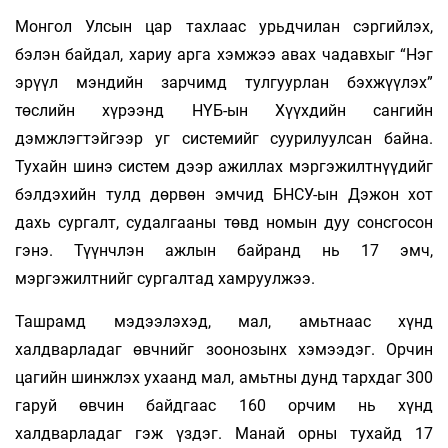
Монгол Улсын цар тахлаас урьдчилан сэргийлэх,
бэлэн байдал, хариу арга хэмжээ авах чадавхыг “Нэг
эрүүл мэндийн зарчимд тулгуурлан бэхжүүлэх”
төслийн хүрээнд НҮБ-ын Хүүхдийн сангийн
дэмжлэгтэйгээр уг системийг суурилуулсан байна.
Тухайн шинэ систем дээр ажиллах мэргэжилтнүүдийг
бэлдэхийн тулд дөрвөн эмчид БНСУ-ын Дэжон хот
дахь сургалт, судалгааны төвд номын дуу сонсгосон
гэнэ. Түүнчлэн ажлын байранд нь 17 эмч,
мэргэжилтнийг сургалтад хамруулжээ.
Ташрамд мэдээлэхэд, мал, амьтнаас хүнд
халдварладаг өвчнийг зоонозынх хэмээдэг. Орчин
цагийн шинжлэх ухаанд мал, амьтны дунд тархдаг 300
гаруй өвчин байдгаас 160 орчим нь хүнд
халдварладаг гэж үздэг. Манай орны тухайд 17