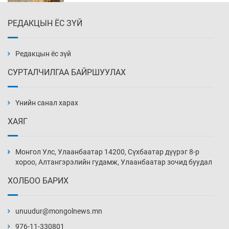
РЕДАКЦЫН ЁС ЗҮЙ
Х.Улам-Өрнөх байр урагшилж, долоод
жагсжээ
8 цаг 13 мин
Редакцын ёс зүй
СУРТАЛЧИЛГАА БАЙРШУУЛАХ
Ж.Лхагвабат өсвөр үеийнхний ДАШТ-ийг
дэнсэлнэ
Үнийн санал харах
8 цаг 43 мин
ХАЯГ
Иран тэсэж үлдсэн ч удаан хугацаанд хүнд
үеийг туулна
Монгол Улс, Улаанбаатар 14200, Сүхбаатар дүүрэг 8-р
9 цаг 13 мин
хороо, Алтангэрэлийн гудамж, Улаанбаатар зочид буудал
ХОЛБОО БАРИХ
Боловсролын зээлийн сангаар гадаадад
суралцагчдын амьжиргааны зардлын
хэмжээг шинэчлэн тогтоох нь
unuudur@mongolnews.mn
9 цаг 43 мин
976-11-330801