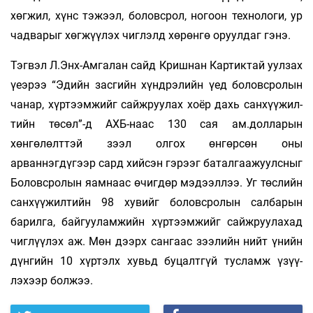
хөгжил, хүнс тэжээл, боловсрол, ногоон технологи, ур
чадварыг хөгжүүлэх чиглэлд хөрөнгө оруулдаг гэнэ.
Тэгвэл Л.Энх-Амгалан сайд Кришнан Кар­тиктай уулзах
үеэрээ “Эдийн засгийн хүнд­рэлийн үед боловсролын
чанар, хүртээм­жийг сайжруулах хоёр дахь сан­хүүжил­
тийн төсөл”-д АХБ-наас 130 сая ам.долларын
хөнгөлөлттэй зээл олгох өнгөрсөн оны
арваннэгдүгээр сард хийсэн гэрээг баталгаажуулсныг
Боловсролын яа­м­­наас өчиг­дөр мэдээллээ. Уг төслийн
сан­­хүү­­жил­тийн 98 хувийг боловсролын сал­ба­рын
барилга, байгууламжийн хүр­тээм­­жийг сайжруулахад
чиглүүлэх аж. Мөн дээрх сан­гаас зээлийн нийт үнийн
дүн­­гийн 10 хүртэлх хувьд буцалтгүй тус­лам­ж үзүү­
лэхээр болжээ.