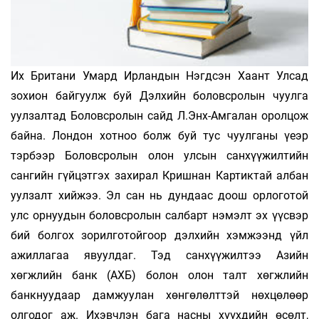
Их Британи Умард Ирландын Нэгдсэн Хаант Улсад
зохион байгуулж буй Дэл­хийн боловсролын чуулга
уулзалтад Бол­овсролын сайд Л.Энх-Амгалан оролцож
байна. Лондон хотноо болж буй тус чуулганы үеэр
тэрбээр Боловсролын олон улсын санхүүжилтийн
сангийн гүйцэтгэх захирал Кришнан Картиктай албан
уулзалт хийжээ. Эл сан нь дундаас доош орлоготой
улс орнуудын боловсролын салбарт нэмэлт эх үүсвэр
бий болгох зорилготойгоор дэлхийн хэмжээнд үйл
ажиллагаа явуулдаг. Тэд санхүүжилтээ Азийн
хөгжлийн банк (АХБ) болон олон талт хөгжлийн
банкнуудаар дам­жуулан хөнгөлөлттэй нөхцөлөөр
олгодог аж. Ихэвчлэн бага насны хүүхдийн өсөлт,