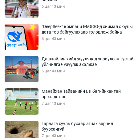
6 цаг 13 мин
“DeepSeek” компани ӨМӨЗО-д хиймэл оюуны
дата төв байгуулахаар төлөвлөж байна
6 цаг 43 мин
Дашчойлин хийд жуулчдад зориулсан тусгай
үйлчилгээ үзүүлж эхэлжээ
6 цаг 43 мин
Манайхан Тайванийн I, II багийнхантай
өрсөлдөх нь
7 цаг 13 мин
Тарвага хууль бусаар агнах зөрчил
буурсангүй
7 цаг 43 мин