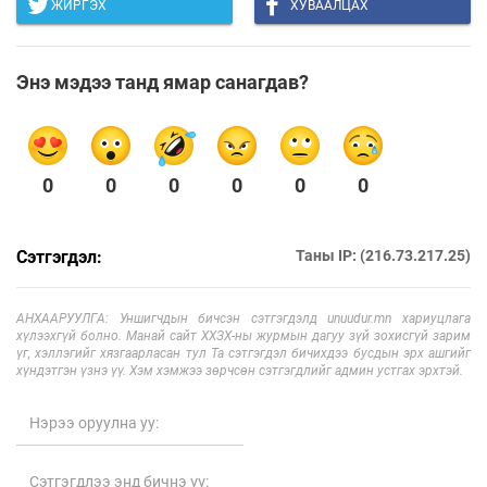
ЖИРГЭХ
ХУВААЛЦАХ
Энэ мэдээ танд ямар санагдав?
0
0
0
0
0
0
Сэтгэгдэл:
Таны IP: (216.73.217.25)
АНХААРУУЛГА: Уншигчдын бичсэн сэтгэгдэлд unuudur.mn хариуцлага
хүлээхгүй болно. Манай сайт ХХЗХ-ны журмын дагуу зүй зохисгүй зарим
үг, хэллэгийг хязгаарласан тул Та сэтгэгдэл бичихдээ бусдын эрх ашгийг
хүндэтгэн үзнэ үү. Хэм хэмжээ зөрчсөн сэтгэгдлийг админ устгах эрхтэй.