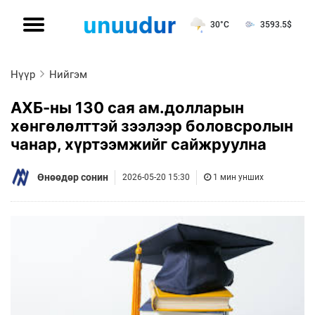
30°C
3593.5
$
Нүүр
Нийгэм
АХБ-ны 130 сая ам.долларын
хөнгөлөлттэй зээлээр боловсролын
чанар, хүртээмжийг сайжруулна
Өнөөдөр сонин
2026-05-20 15:30
1 мин унших