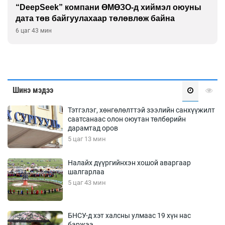
“DeepSeek” компани ӨМӨЗО-д хиймэл оюуны
дата төв байгуулахаар төлөвлөж байна
6 цаг 43 мин
Шинэ мэдээ
Тэтгэлэг, хөнгөлөлттэй зээлийн санхүүжилт
саатсанаас олон оюутан төлбөрийн
дарамтад оров
5 цаг 13 мин
Налайх дүүргийнхэн хошой аваргаар
шалгарлаа
5 цаг 43 мин
БНСУ-д хэт халсны улмаас 19 хүн нас
баржээ