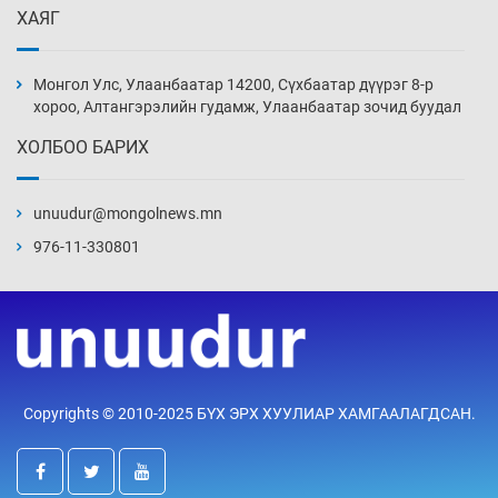
ХАЯГ
Цагдаагийн алба хаагчийг мөргөж зугтсан
этгээдийг илрүүлэв
Монгол Улс, Улаанбаатар 14200, Сүхбаатар дүүрэг 8-р
8 цаг 37 мин
хороо, Алтангэрэлийн гудамж, Улаанбаатар зочид буудал
ХОЛБОО БАРИХ
Нүүрс-пиролизийн үйлдвэр байгуулах
тогтоолын төслийг батлав
unuudur@mongolnews.mn
9 цаг 7 мин
976-11-330801
Б.Хулан ДАШТ-д түрүүлж, Г.Монголжин
хошой хүрэл медальтан болов
9 цаг 22 мин
Хуульчийн мэргэжлийн шалгалтын
Copyrights © 2010-2025 БҮХ ЭРХ ХУУЛИАР ХАМГААЛАГДСАН.
бүртгэлийг энэ баасан гарагт эхлүүлнэ
9 цаг 37 мин