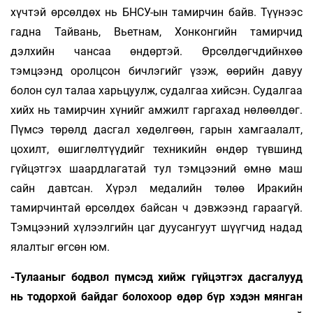
хүчтэй өрсөлдөх нь БНСУ-ын тамирчин байв. Түүнээс
гадна Тайвань, Вьетнам, Хонконгийн тамирчид
дэлхийн чансаа өндөртэй. Өрсөлдөгчдийнхөө
тэмцээнд оролцсон бичлэгийг үзэж, өөрийн давуу
болон сул талаа харьцуулж, судалгаа хийсэн. Судалгаа
хийх нь тамирчин хүнийг амжилт гаргахад нөлөөлдөг.
Пүмсэ төрөлд дасгал хөдөлгөөн, гарын хамгаалалт,
цохилт, өшиглөлтүүдийг техникийн өндөр түвшинд
гүйцэтгэх шаардлагатай тул тэмцээний өмнө маш
сайн давтсан. Хүрэл медалийн төлөө Иракийн
тамирчинтай өрсөлдөх байсан ч дэвжээнд гараагүй.
Тэмцээний хүлээлгийн цаг дуусангуут шүүгчид надад
ялалтыг өгсөн юм.
-Тулааныг бодвол пүмсэд хийж гүй­цэтгэх дасгалууд
нь тодорхой байдаг бо­ло­хоор өдөр бүр хэдэн мянган