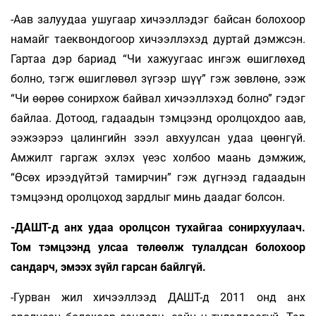
-Аав залуудаа ушугаар хичээллэдэг байсан болохоор
намайг таеквондогоор хичээллэхэд дуртай дэмжсэн.
Гартаа дэр бариад “Чи хажуугаас ингэж өшиглөхөд
болно, тэгж өшиглөвөл зүгээр шүү” гэж зөвлөнө, ээж
“Чи өөрөө сонирхож байвал хичээллэхэд болно” гэдэг
байлаа. Дотоод, гадаадын тэмцээнд оролцохдоо аав,
ээжээрээ цалингийн зээл авхуулсан удаа цөөнгүй.
Амжилт гаргаж эхлэх үеэс холбоо маань дэмжиж,
“Өсөх ирээдүйтэй тамирчин” гэж дүгнээд гадаадын
тэмцээнд оролцоход зардлыг минь даадаг болсон.
-ДАШТ-д анх удаа оролцсон тухайгаа сонирхуулаач.
Том тэмцээнд улсаа төлөөлж тулалдсан болохоор
сандарч, эмээх зүйл гарсан байлгүй.
-Гурван жил хичээллээд ДАШТ-д 2011 онд анх