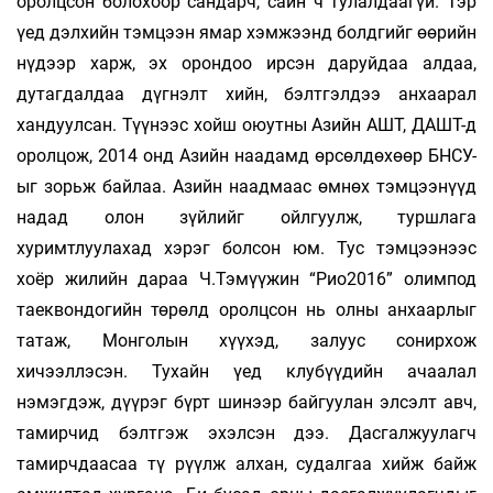
оролцсон болохоор сандарч, сайн ч тулалдаагүй. Тэр
үед дэлхийн тэмцээн ямар хэмжээнд болдгийг өөрийн
нүдээр харж, эх орондоо ирсэн даруйдаа алдаа,
дутагдалдаа дүгнэлт хийн, бэлтгэлдээ анхаарал
хандуулсан. Түүнээс хойш оюутны Азийн АШТ, ДАШТ-д
оролцож, 2014 онд Азийн наадамд өрсөлдөхөөр БНСУ-
ыг зорьж байлаа. Азийн наадмаас өмнөх тэмцээнүүд
надад олон зүйлийг ойлгуулж, туршлага
хуримтлуулахад хэрэг болсон юм. Тус тэмцээнээс
хоёр жилийн дараа Ч.Тэмүүжин “Рио2016” олимпод
таеквондогийн төрөлд оролцсон нь олны анхаарлыг
татаж, Монголын хүүхэд, залуус сонирхож
хичээллэсэн. Тухайн үед клубүүдийн ачаалал
нэмэгдэж, дүүрэг бүрт шинээр байгуулан элсэлт авч,
тамирчид бэлтгэж эхэлсэн дээ. Дасгалжуулагч
тамирчдаасаа тү­ рүүлж алхан, судалгаа хийж байж