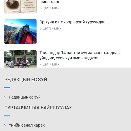
шинэчлэл
6 цаг 7 мин
Эр хүнд итгэхээр эрхий хуруундаа...
6 цаг 37 мин
Тайландад 14 настай хүү зэвсэгт халдлага
үйлдэж, есөн хүн амиа алджээ
7 цаг 7 мин
РЕДАКЦЫН ЁС ЗҮЙ
Хүннү рок буюу монгол онгод
7 цаг 37 мин
Редакцын ёс зүй
СУРТАЛЧИЛГАА БАЙРШУУЛАХ
Сарьсан багваахайнууд голын эрэг дагуух
барилга, байгууламжийн дээвэрт үүрлэжээ
Үнийн санал харах
8 цаг 7 мин