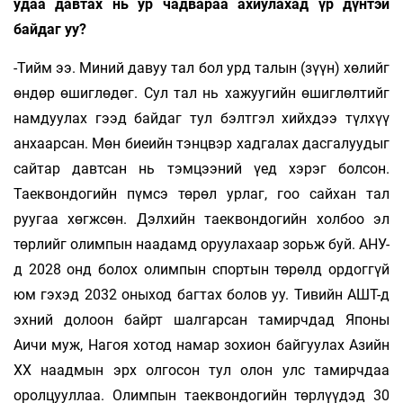
удаа давтах нь ур чадвараа ахиулахад үр дүнтэй
байдаг уу?
-Тийм ээ. Миний давуу тал бол урд талын (зүүн) хөлийг
өндөр өшиглөдөг. Сул тал нь хажуугийн өшиглөлтийг
намдуулах гээд байдаг тул бэлтгэл хийхдээ түлхүү
анхаарсан. Мөн биеийн тэнцвэр хадгалах дасгалуудыг
сайтар давтсан нь тэмцээний үед хэрэг болсон.
Таеквондогийн пүмсэ төрөл урлаг, гоо сайхан тал
руугаа хөгжсөн. Дэлхийн таеквондогийн холбоо эл
төрлийг олимпын наадамд оруулахаар зорьж буй. АНУ-
д 2028 онд болох олимпын спортын төрөлд ордоггүй
юм гэхэд 2032 оныход багтах болов уу. Тивийн АШТ-д
эхний долоон байрт шалгарсан тамирчдад Японы
Аичи муж, Нагоя хотод намар зохион байгуулах Азийн
XX наадмын эрх олгосон тул олон улс тамирчдаа
оролцууллаа. Олимпын таеквондогийн төрлүүдэд 30