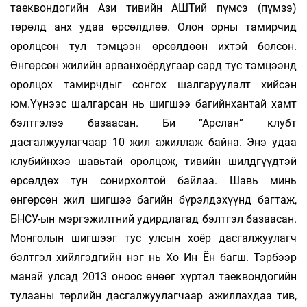
таеквондогийн Ази тивийн АШТий пүмсэ (пүмзэ)
төрөлд анх удаа өрсөлдлөө. Олон орны тамирчид
оролцсон тул тэмцээн өрсөлдөөн ихтэй болсон.
Өнгөрсөн жилийн арванхоёрдугаар сард тус тэмцээнд
оролцох тамирчдыг сонгох шалгаруулалт хийсэн
юм.Үүнээс шалгарсан нь шигшээ багийнхантай хамт
бэлтгэлээ базаасан. Би “Арслан” клубт
дасгалжуулагчаар 10 жил ажиллаж байна. Энэ удаа
клубийнхээ шавьтай оролцож, тивийн шилдгүүдтэй
өрсөлдөх тун сонирхолтой байлаа. Шавь минь
өнгөрсөн жил шигшээ багийн бүрэлдэхүүнд багтаж,
БНСУ-ын мэргэжилтний удирдлагад бэлтгэл базаасан.
Монголын шигшээг тус улсын хоёр дасгалжуулагч
бэлтгэл хийлгэдгийн нэг нь Хо Ин Ён багш. Тэрбээр
манай улсад 2013 оноос өнөөг хүртэл таеквондогийн
тулааны төрлийн дасгалжуулагчаар ажиллахдаа тив,