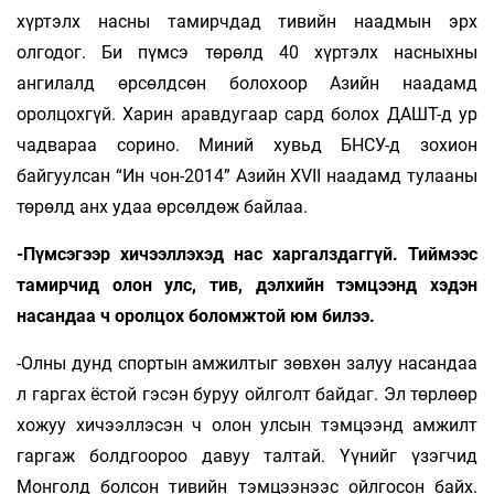
хүртэлх насны тамирчдад тивийн наадмын эрх
олгодог. Би пүмсэ төрөлд 40 хүртэлх насныхны
ангилалд өрсөлдсөн болохоор Азийн наадамд
оролцохгүй. Харин аравдугаар сард болох ДАШТ-д ур
чадвараа сорино. Миний хувьд БНСУ-д зохион
байгуулсан “Ин­ чон-2014” Азийн XVII наадамд тулааны
төрөлд анх удаа өрсөлдөж байлаа.
-Пүмсэгээр хичээллэхэд нас харгалз­даггүй. Тиймээс
тамирчид олон улс, тив, дэлхийн тэмцээнд хэдэн
насандаа ч орол­цох боломжтой юм билээ.
-Олны дунд спортын амжилтыг зөвхөн залуу насандаа
л гаргах ёстой гэсэн буруу ойлголт байдаг. Эл төрлөөр
хожуу хичээллэсэн ч олон улсын тэмцээнд амжилт
гаргаж болдгоороо давуу талтай. Үүнийг үзэгчид
Монголд болсон тивийн тэмцээнээс ойлгосон байх.