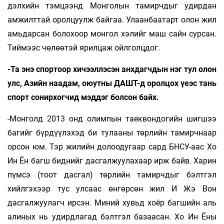
дэлхийн тэмцээнд Монголын тамирчдыг удирдан
амжилттай оролцуулж байгаа. Улаанбаатарт олон жил
амьдарсан болохоор монгол хэлийг маш сайн сурсан.
Тиймээс чөлөөтэй ярилцаж ойлголцдог.
-Та энэ спортоор хичээллэсэн анхдагч­дын нэг тул олон
улс, Азийн наадам, оюутны ДАШТ-д оролцох үеэс тань
спорт сонирхогчид мэддэг болсон байх.
-Монголд 2013 онд олимпын таеквондогийн шигшээ
багийг бүрдүүлэхэд би тулааны төрлийн тамирчнаар
орсон юм. Тэр жилийн долоодугаар сард БНСУ-аас Хо
Ин Ён багш биднийг дасгалжуулахаар ирж байв. Харин
пүмcэ (тоот дасгал) төрлийн тамирчдыг бэлтгэл
хийлгэхээр тус улсаас өнгөрсөн жил И Жэ Вон
дасгалжуулагч ирсэн. Миний хувьд хоёр багшийн аль
алиных нь удирдлагад бэлтгэл базаасан. Хо Ин Ёны