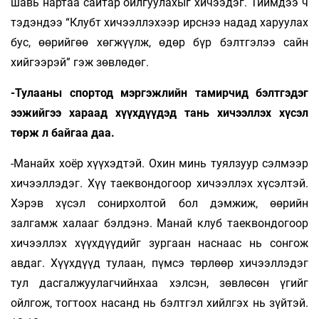
шавь нартаа сайтар ойлгуулахыг хичээдэг. Тиймдээ ч
тэдэндээ “Клубт хичээллэхээр ирснээ надад харуулах
бус, өөрийгөө хөгжүүлж, өдөр бүр бэлтгэлээ сайн
хийгээрэй” гэж зөвлөдөг.
-Тулааны спортод мэргэжлийн тамирчид бэлтгэдэг
ээжийгээ хараад хүүхдүүдэд тань хичээллэх хүсэл
төрж л байгаа даа.
-Манайх хоёр хүүхэдтэй. Охин минь туялзуур сэлмээр
хичээллэдэг. Хүү таеквондогоор хичээллэх хүсэлтэй.
Хэрэв хүсэл сонирхолтой бол дэмжиж, өөрийн
залгамж халааг бэлдэнэ. Манай клуб таеквондогоор
хичээллэх хүүхдүүдийг зургаан наснаас нь сонгож
авдаг. Хүүхдүүд тулаан, пүмсэ төрлөөр хичээллэдэг
тул дасгалжуулагчийнхаа хэлсэн, зөвлөсөн үгийг
ойлгож, тогтоох насанд нь бэлтгэл хийлгэх нь зүйтэй.