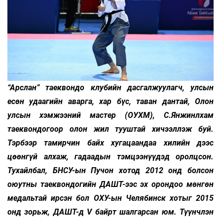
“Арслан” таеквондо клубийн дасгалжуулагч, улсын
есөн удаагийн аварга, хар бүс, таван дантай, Олон
улсын хэмжээний мастер (ОУХМ), С.Янжинлхам
таеквондогоор олон жил тууштай хичээллэж буй.
Тэрбээр тамирчин байх хугацаандаа хилийн дээс
цөөнгүй алхаж, гадаадын тэмцээнүүдэд оролцсон.
Тухайлбал, БНСУ-ын Пучон хотод 2012 онд болсон
оюутны таеквондогийн ДАШТ-ээс эх орондоо мөнгөн
медальтай ирсэн бол ОХУ-ын Челябинск хотыг 2015
онд зорьж, ДАШТ-д V байрт шалгарсан юм. Түүнчлэн