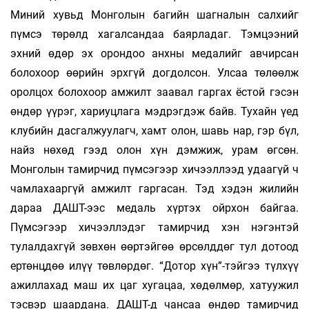
Миний хувьд Монголын багийн шагналын салхийг
пүмсэ төрөлд хагалсандаа баярладаг. Тэмцээний
эхний өдөр эх орондоо анхны медалийг авчирсан
болохоор өөрийн эрхгүй догдолсон. Улсаа төлөөлж
оролцох болохоор амжилт заавал гаргах ёстой гэсэн
өндөр үүрэг, хариуцлага мэдрэгдэж байв. Тухайн үед
клубийн дасгалжуулагч, хамт олон, шавь нар, гэр бүл,
найз нөхөд гээд олон хүн дэмжиж, урам өгсөн.
Монголын тамирчид пүмсэгээр хичээллээд удаагүй ч
чамлахааргүй амжилт гаргасан. Тэд хэдэн жилийн
дараа ДАШТ-ээс медаль хүртэх ойрхон байгаа.
Пүмсэгээр хичээллэдэг тамирчид хэн нэгэнтэй
тулалдахгүй зөвхөн өөртэйгөө өрсөлддөг тул дотоод
ертөнцдөө илүү төвлөрдөг. “Дотор хүн”-тэйгээ түлхүү
ажиллахад маш их цаг хугацаа, хөдөлмөр, хатуужил
тэсвэр шаардана. ДАШТ-д чансаа өндөр тамирчид