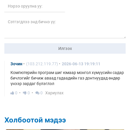
Илгээх
Зочин
(103.212.119.77)
2026-06-13 19:19:11
Компютерийн програм шиг юмаар монгол хүмүүсийн садар
бичлэгийг бичиж аваад гадаадийн гаэ донтнуудад өндөр
үнээр зардаг бүлэглэл
0
0
0
Хариулах
Холбоотой мэдээ