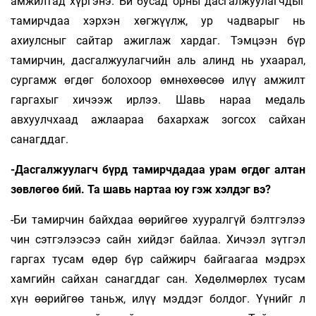
амжилтад хүргэнэ. Би бусад орны дасгалжуулагчдыг
тамирчдаа хэрхэн хөгжүүлж, ур чадварыг нь
ахиулсныг сайтар ажиглаж хардаг. Тэмцээн бүр
тамирчин, дасгалжуулагчийн аль алинд нь ухаарал,
сургамж өгдөг болохоор өмнөхөөсөө илүү амжилт
гаргахыг хичээж ирлээ. Шавь нараа медаль
авхуулчхаад ажлаараа бахархаж зогсох сайхан
санагддаг.
-Дасгалжуулагч бүрд тамирчдадаа урам өгдөг алтан
зөвлөгөө бий. Та шавь нартаа юу гэж хэлдэг вэ?
-Би тамирчин байхдаа өөрийгөө хууралгүй бэлтгэлээ
чин сэтгэлээсээ сайн хийдэг байлаа. Хичээл зүтгэл
гаргах тусам өдөр бүр сайжирч байгаагаа мэдрэх
хамгийн сайхан санагддаг сан. Хөдөлмөрлөх тусам
хүн өөрийгөө таньж, илүү мэддэг болдог. Үүнийг л