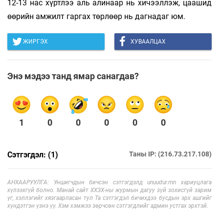
12-13 нас хүртлээ аль алинаар нь хичээллэж, цаашид
өөрийн амжилт гаргах төрлөөр нь дагнадаг юм.
ЖИРГЭХ
ХУВААЛЦАХ
Энэ мэдээ танд ямар санагдав?
1
0
0
0
0
0
Сэтгэгдэл: (1)
Таны IP: (216.73.217.108)
АНХААРУУЛГА: Уншигчдын бичсэн сэтгэгдэлд unuudur.mn хариуцлага
хүлээхгүй болно. Манай сайт ХХЗХ-ны журмын дагуу зүй зохисгүй зарим
үг, хэллэгийг хязгаарласан тул Та сэтгэгдэл бичихдээ бусдын эрх ашгийг
хүндэтгэн үзнэ үү. Хэм хэмжээ зөрчсөн сэтгэгдлийг админ устгах эрхтэй.