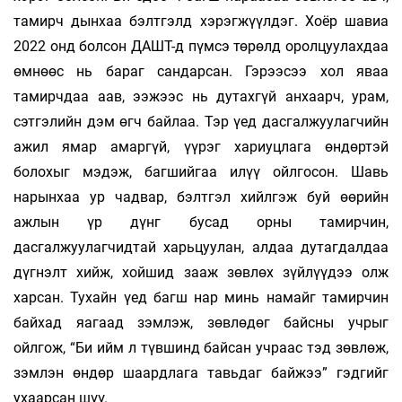
тамирч­ дынхаа бэлтгэлд хэрэгжүүлдэг. Хоёр шавиа
2022 онд болсон ДАШТ-д пүмсэ төрөлд оролцуулахдаа
өмнөөс нь бараг сандарсан. Гэрээсээ хол яваа
тамирчдаа аав, ээжээс нь дутахгүй анхаарч, урам,
сэтгэлийн дэм өгч байлаа. Тэр үед дасгалжуулагчийн
ажил ямар амаргүй, үүрэг хариуцлага өндөртэй
болохыг мэдэж, багшийгаа илүү ойлгосон. Шавь
нарынхаа ур чадвар, бэлтгэл хийлгэж буй өөрийн
ажлын үр дүнг бусад орны тамирчин,
дасгалжуулагчидтай харьцуулан, алдаа дутагдалдаа
дүгнэлт хийж, хойшид зааж зөвлөх зүйлүүдээ олж
харсан. Тухайн үед багш нар минь намайг тамирчин
байхад яагаад зэмлэж, зөвлөдөг байсны учрыг
ойлгож, “Би ийм л түвшинд байсан учраас тэд зөвлөж,
зэмлэн өндөр шаардлага тавьдаг байжээ” гэдгийг
ухаарсан шүү.