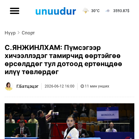
30°C
3593.87
$
Нүүр
Спорт
С.ЯНЖИНЛХАМ: Пүмсэгээр
хичээллэдэг тамирчид өөртэйгөө
өрсөлддөг тул дотоод ертөнцдөө
илүү төвлөрдөг
Г.Батцэцэг
2026-06-12 16:00
11 мин унших