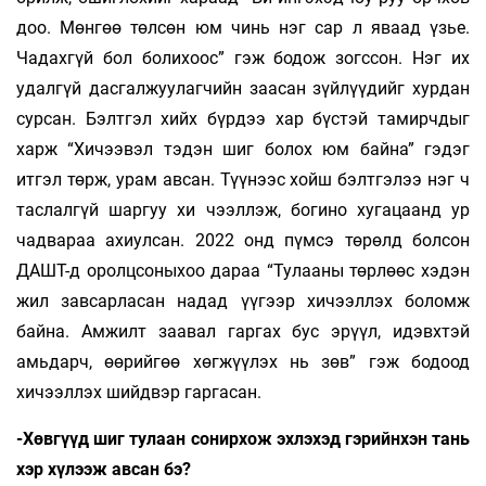
доо. Мөнгөө төлсөн юм чинь нэг сар л яваад үзье.
Чадахгүй бол болихоос” гэж бодож зогссон. Нэг их
удалгүй дасгалжуулагчийн заасан зүйлүүдийг хурдан
сурсан. Бэлтгэл хийх бүрдээ хар бүстэй тамирчдыг
харж “Хичээвэл тэдэн шиг болох юм байна” гэдэг
итгэл төрж, урам авсан. Түүнээс хойш бэлтгэлээ нэг ч
таслалгүй шаргуу хи­ чээллэж, богино хугацаанд ур
чадвараа ахиулсан. 2022 онд пүмсэ төрөлд болсон
ДАШТ-д оролцсоныхоо дараа “Тулааны төрлөөс хэдэн
жил завсарласан надад үүгээр хичээллэх боломж
байна. Амжилт заавал гаргах бус эрүүл, идэвхтэй
амьдарч, өөрийгөө хөгжүүлэх нь зөв” гэж бодоод
хичээллэх шийдвэр гаргасан.
-Хөвгүүд шиг тулаан сонирхож эхлэхэд гэрийнхэн тань
хэр хүлээж авсан бэ?