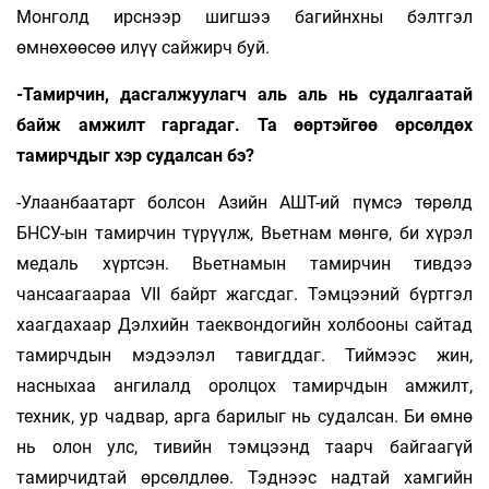
Монголд ирснээр шигшээ багийнхны бэлтгэл
өмнөхөөсөө илүү сайжирч буй.
-Тамирчин, дасгалжуулагч аль аль нь судалгаатай
байж амжилт гаргадаг. Та өөртэй­гөө өрсөлдөх
тамирчдыг хэр судалсан бэ?
-Улаанбаатарт болсон Азийн АШТ-ий пүмсэ төрөлд
БНСУ-ын тамирчин түрүүлж, Вьетнам мөнгө, би хүрэл
медаль хүртсэн. Вьетнамын тамирчин тивдээ
чансаагаараа VII байрт жагсдаг. Тэмцээний бүртгэл
хаагдахаар Дэлхийн таеквондогийн холбооны сайтад
тамирчдын мэдээлэл тавигддаг. Тиймээс жин,
насныхаа ангилалд оролцох тамирчдын амжилт,
техник, ур чадвар, арга барилыг нь судалсан. Би өмнө
нь олон улс, тивийн тэмцээнд таарч байгаагүй
тамирчидтай өрсөлдлөө. Тэднээс надтай хамгийн