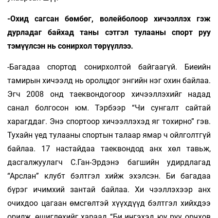
-Охид сагсан бөмбөг, волейболоор хичээл­лэх гэж
дурладаг байхад таны сэтгэл ту­лааны спорт руу
тэмүүлсэн нь сонирхол төрүүллээ.
-Багадаа спортод сонирхолтой байгаагүй. Биеийн
тамирын хичээлд нь оролцдог энгийн нэг охин байлаа.
Эгч 2008 онд таеквондогоор хичээллэхийг надад
санал болгосон юм. Тэрбээр “Чи сунгалт сайтай
харагддаг. Энэ спортоор хичээллэхэд яг тохирно” гэв.
Тухайн үед тулааны спортын талаар ямар ч ойлголтгүй
байлаа. 17 настайдаа таеквондод анх хөл тавьж,
дасгалжуулагч С.Ган-Эрдэнэ багшийн удирдлагад
“Арслан” клубт бэлтгэл хийж эхэлсэн. Би багадаа
бүрэг ичимхий зантай байлаа. Хи­ чээллэхээр анх
очихдоо цагаан өмсгөлтэй хүүхдүүд бэлтгэл хийхдээ
орилж, өшиглөхийг хараад “Би ингэхэд юу руу орчхов