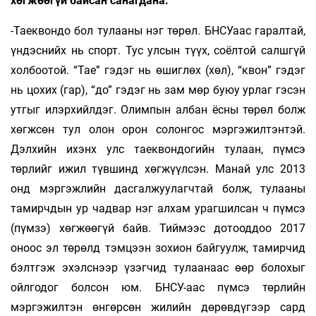
хөгжөөгүй байсан санагдана.
-Таеквондо бол тулааны нэг төрөл. БНСУаас гаралтай,
үндэснийх нь спорт. Тус улсын түүх, соёлтой салшгүй
холбоотой. “Тае” гэдэг нь өшиглөх (хөл), “квон” гэдэг
нь цохих (гар), “до” гэдэг нь зам мөр буюу урлаг гэсэн
утгыг илэрхийлдэг. Олимпын албан ёсны төрөл болж
хөгжсөн тул олон орон солонгос мэргэжилтэнтэй.
Дэлхийн ихэнх улс таеквондогийн тулаан, пүмсэ
төрлийг ижил түвшинд хөгжүүлсэн. Манай улс 2013
онд мэргэжлийн дасгалжуулагчтай болж, тулааны
тамирчдын ур чадвар нэг алхам урагшилсан ч пүмсэ
(пүмзэ) хөгжөөгүй байв. Тиймээс дотооддоо 2017
оноос эл төрөлд тэмцээн зохион байгуулж, тамирчид
бэлтгэж эхэлснээр үзэгчид тулаанаас өөр болохыг
ойлгодог болсон юм. БНСУ-аас пүмсэ төрлийн
мэргэжилтэн өнгөрсөн жилийн дөрөв­дүгээр сард