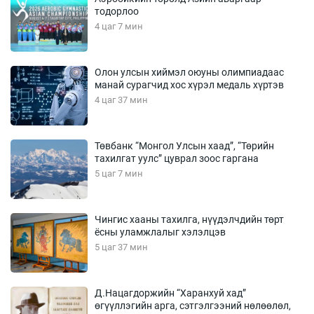
тодорлоо
4 цаг 7 мин
Олон улсын хиймэл оюуны олимпиадаас
манай сурагчид хос хүрэл медаль хүртэв
4 цаг 37 мин
Төвбанк “Монгол Улсын хаад”, “Төрийн
тахилгат уулс” цуврал зоос гаргана
5 цаг 7 мин
Чингис хааны тахилга, нүүдэлчдийн төрт
ёсны уламжлалыг хэлэлцэв
5 цаг 37 мин
Д.Нацагдоржийн “Харанхуй хад”
өгүүллэгийн арга, сэтгэлгээний нөлөөлөл,