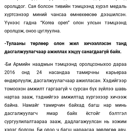
оролцдог. Сая болсон тивийн тэмцээнд хүрэл медаль
хүртсэнээр миний чансаа өмнөхөөсөө дээшилсэн.
Үүнээс гадна “Korea open” олон улсын тэмцээнд
оролцож, оноо цуглуулна.
-Тулааны төрлөөр олон жил хичээл­лэсэн танд
дасгалжуулагчаар ажиллах хэцүү санагдаагүй байх.
-Би Армийн наадмын тэмцээнд оролцсоныхоо дараа
2016 онд 24 насандаа тамирчны карьераа
өндөрлүүлж, дасгалжуулагчаар ажилласан. Хэдийгээр
томоохон амжилт гаргаагүй ч сурсан бүх зүйлээ шавь
нартаа зааж, тэднийгээ амжилтад хүргэхээр хичээж
байна. Намайг тамирчин байхад багш нар минь
дасгалжуулагч ямар байх ёстойг бэлтгэл
сургуулилалтаараа зааж, дадлагажуулсан нь хожим
хэрэг болсон. Би одоо ч багш нараасаа зөвлөгөө авч,