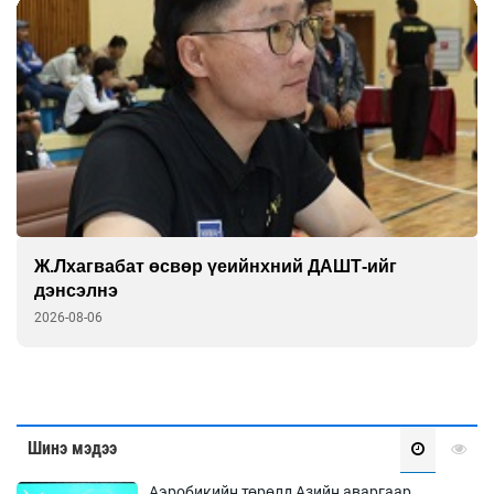
Монголын баг Абу Дабид медалийн хур
буулгаж байна
2026-08-06
Шинэ мэдээ
Аэробикийн төрөлд Азийн аваргаар