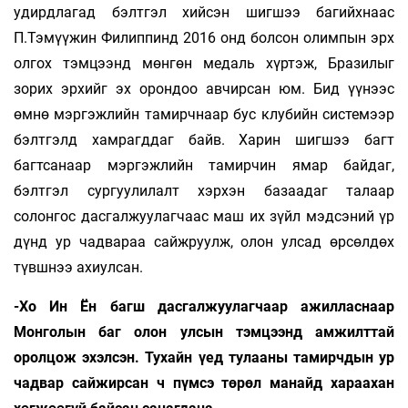
удирдлагад бэлтгэл хийсэн шигшээ багийхнаас
П.Тэмүүжин Филиппинд 2016 онд болсон олимпын эрх
олгох тэмцээнд мөнгөн медаль хүртэж, Бразилыг
зорих эрхийг эх орондоо авчирсан юм. Бид үүнээс
өмнө мэргэжлийн тамирчнаар бус клубийн системээр
бэлтгэлд хамрагддаг байв. Харин шигшээ багт
багтсанаар мэргэжлийн тамирчин ямар байдаг,
бэлтгэл сургуулилалт хэрхэн базаадаг талаар
солонгос дасгалжуулагчаас маш их зүйл мэдсэний үр
дүнд ур чадвараа сайжруулж, олон улсад өрсөлдөх
түвшнээ ахиулсан.
-Хо Ин Ён багш дасгалжуулагчаар ажилласнаар
Монголын баг олон улсын тэм­цээнд амжилттай
оролцож эхэлсэн. Тухайн үед тулааны тамирчдын ур
чадвар сайжирсан ч пүмсэ төрөл манайд хараахан