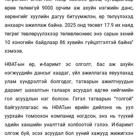
өрөө төлөөгүй 9000 орчим аж ахуйн нэгжийн данс,
хөрөнгийг хуулийн дагуу битүүмж­лэн, өр төлүүлэхэд
анхаарч ажиллаж байна. 2025 онд төсөвт 17.9 их наяд
төгрөг төвлөрүүлэхээр төлөвлөснөөс энэ сарын эхний
10 хоногийн байдлаар 86 хувийн гүйцэтгэлтэй байна”
хэмээв.
НӨАТ-ын өр, и-баримт эс олголт, бас аж ахуйн
нэгжүүдийн дансыг хаадаг, үйл ажиллагаа явуулахад
улам хүндрэлтэй болгодог, татварын ажилтнуудын
дарамт шахалтын талаарх асуудал өдгөө нийгмийн
гол асуудлын нэг болсон. Гэтэл татварын “толгой”
байгууллагаас нь НӨАТын өрийн дийлэнх нь уул
уурхайн томоохон компанид ногдсон, энэ нь түүхий
эдийн ханшийн уналттай холбоотой гэлээ. И-баримт
олгож буй, эсэх асуудал бол үүний хажууд жижигхэн