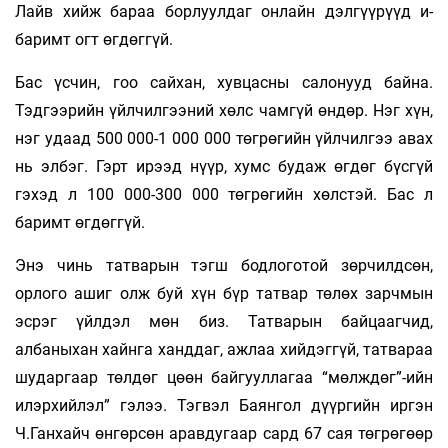
Лайв хийж бараа борлуулдаг онлайн дэлгүүрүүд и-
баримт огт өгдөггүй.
Бас үсчин, гоо сайхан, хувцасны салонууд байна.
Тэдгээрийн үйлчилгээний хөлс чамгүй өндөр. Нэг хүн,
нэг удаад 500 000-1 000 000 төгрөгийн үйлчилгээ авах
нь элбэг. Гэрт ирээд нүүр, хумс будаж өгдөг бүсгүй
гэхэд л 100 000-300 000 төгрөгийн хөлстэй. Бас л
баримт өгдөггүй.
Энэ чинь татварын тэгш бодлоготой зөрчилд­сөн,
орлого ашиг олж буй хүн бүр татвар төлөх зарчмын
эсрэг үйлдэл мөн биз. Татварын байцаагчид,
албаныхан хайнга ханддаг, ажлаа хийдэггүй, татвараа
шударгаар төлдөг цөөн байгууллагаа “мөлждөг”-ийн
илэрхийлэл” гэлээ. Тэгвэл Баянгол дүүргийн иргэн
Ч.Ганхайч өнгөрсөн аравдугаар сард 67 сая төгрөгөөр