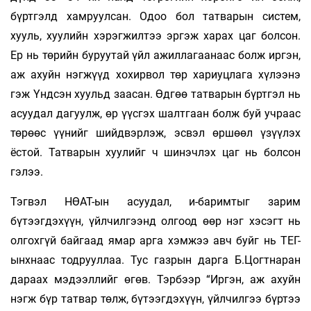
бүртгэлд хамруулсан. Одоо бол татварын систем,
хууль, хуулийн хэрэгжилтээ эргэж харах цаг болсон.
Ер нь төрийн буруутай үйл ажиллагаанаас болж иргэн,
аж ахуйн нэгжүүд хохирвол төр хариуцлага хүлээнэ
гэж Үндсэн хуульд заасан. Өдгөө татварын бүртгэл нь
асуудал дагуулж, өр үүсгэх шалтгаан болж буй учраас
төрөөс үүнийг шийдвэрлэж, эсвэл өршөөл үзүүлэх
ёстой. Татварын хуулийг ч шинэчлэх цаг нь болсон
гэлээ.
Тэгвэл НӨАТ-ын асуудал, и-баримтыг зарим
бүтээгдэхүүн, үйлчилгээнд олгоод өөр нэг хэ­сэгт нь
олгохгүй байгаад ямар арга хэмжээ авч буйг нь ТЕГ-
ынхнаас тодрууллаа. Тус газрын дарга Б.Цогтнаран
дараах мэдээллийг өгөв. Тэрбээр “Иргэн, аж ахуйн
нэгж бүр татвар төлж, бүтээгдэхүүн, үйлчилгээ бүртээ