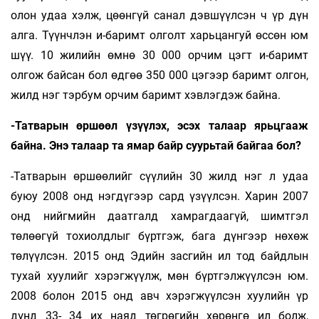
олон удаа хэлж, цөөнгүй санал дэвшүүлсэн ч үр дүн
алга. Түүнчлэн и-баримт олголт харьцангуй өссөн юм
шүү. 10 жилийн өмнө 30 000 орчим цэгт и-баримт
олгож байсан бол өдгөө 350 000 цэгээр баримт олгон,
жилд нэг тэрбум орчим баримт хэвлэгдэж байна.
-Татварын өршөөл үзүүлэх, эсэх талаар ярьцгааж
байна. Энэ талаар та ямар байр суурьтай байгаа бол?
-Татварын өршөөлийг сүүлийн 30 жилд нэг л удаа
буюу 2008 онд нэгдүгээр сард үзүүлсэн. Харин 2007
онд нийгмийн даатгалд хамрагдаагүй, шимтгэл
төлөөгүй тохиолдлыг бүртгэж, бага дүнгээр нөхөж
төлүүлсэн. 2015 онд Эдийн засгийн ил тод байдлын
тухай хуулийг хэрэгжүүлж, мөн бүртгэлжүүлсэн юм.
2008 болон 2015 онд авч хэрэгжүүлсэн хуулийн үр
дүнд 33- 34 их наяд төгрөгийн хөрөнгө ил болж,