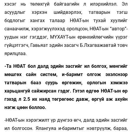
хэсэг нь төлөхгүй байгаагийн л илэрхийлэл. Эл
асуудлыг хэрхэн шийдвэрлэх, татварын тэгш
бодлогыг хангах талаар НӨАТ-ын тухай хуулийг
санаачилж, хэрэгжүүлэхэд оролцсон, НӨАТ-ын “автор”-
уудын нэг гэгддэг, МҮХАҮТ-ын ерөнхийлөгчийн үүрэг
гүйцэтгэгч, Гавьяат эдийн засагч Б.Лхагважавтай товч
ярилцлаа.
-Та НӨАТ бол далд эдийн засгийг ил болгох, мөнгийг
мөшгөх сайн систем, и-баримт олгож эхэлснээр
татварын бааз суурь өргөжин, орлогын хэмжээ
харьцангуй сайжирсан гэдэг. Гэтэл өдгөө НӨАТ-ын өр
гэхэд л 2.5 их наяд төгрөгөөс давж, өргүй аж ахуйн
нэгж цөөн боллоо.
-НӨАТ-ын хэрэгжилт үр дүнгээ өгч, далд эдийн засгийг
ил болгосон. Ялангуяа и-баримтыг нэвтрүүлж, бараа,