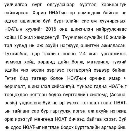
үйлчилгээ бүрт олгуулснаар бүртгэл харьцангуй
сайжирсан. Харин НӨАТын өр нэмэгдэж байгаа нь
өдгөө ашиглаж буй бүртгэлийн систем хуучирсных.
НӨАТын хуулийг 2016 онд шинэчлэн найруулснаас
хойш 10 жил хөндсөнгүй. Түүнчлэн сүүлийн 10 жилийн
тал хувьд нь аж ахуйн нэгжүүд ашиггүй ажилласан.
Тухайлбал, цар тахлын нөлөө 2-4 жил үргэлжилж,
нэмээд хойд хөршид дайн болж, материал, түүхий
эдийн үнэ өссөн зэргээс тогтворгүй хэвээр байна.
Гэтэл бид татвар болон НӨАТ-ын орчинд ямар ч
өөрчлөлт, шинэчлэл хийсэнгүй. Үүнээс гадна НӨАТ-ыг
тооцохдоо нягтлан бодох бүртгэлийн системд (Accrual
basis) үндэслэж буй нь өр үүсэх гол шалтгаан. НӨАТ-
ын тайланг сар бүр гаргуулж, иргэн, аж ахуйн нэгжид
орж ирээгүй мөнгөнд НӨАТ бичээд байгаа хэрэг. Зүй
нь одоо НӨАТ-ыг нягтлан бодох бүртгэлийн аргаар биш