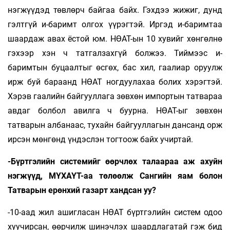
нэгжүүдэд төвлөрч байгаа байх. Гэхдээ жижиг, дунд
гэлтгүй и-баримт олгох үүрэгтэй. Иргэд и-баримтаа
шаардаж авах ёстой юм. НӨАТ-ын 10 хувийг хөнгөлнө
гэхээр хэн ч татгалзахгүй болжээ. Тиймээс и-
баримтын буцаалтыг өсгөх, бас хил, гаалиар оруулж
ирж буй бараанд НӨАТ ногдуулахаа болих хэрэгтэй.
Хэрэв гаалийн байгууллага зөвхөн импортын татвараа
авдаг болбол авилга ч буурна. НӨАТ-ыг зөвхөн
татварын албанаас, тухайн байгууллагын дансанд орж
ирсэн мөнгөнд үндэслэн тогтоож байх учиртай.
-Бүртгэлийн системийг өөрчлөх талаараа аж ахуйн
нэгжүүд, МҮХАҮТ-аа тө­лөөлж Сангийн яам болон
Татварын ерөнхий газарт хандсан уу?
-10-аад жил ашигласан НӨАТ бүртгэлийн систем одоо
хуучирсан, өөрчилж шинэчлэх шаардлагатай гэж бид