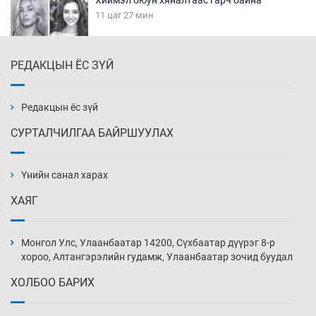
11 цаг 27 мин
РЕДАКЦЫН ЁС ЗҮЙ
Эмэгтэйчүүд Бээжин, эрэгтэйчүүд Японд
бэлтгэл базаахаар хилийн дээс алхлаа
11 цаг 57 мин
Редакцын ёс зүй
СУРТАЛЧИЛГАА БАЙРШУУЛАХ
АНУ-ын Цэргийн кибер командлалаын
ажилтнууд амиа хорлох явдал эрс
нэмэгджээ
Үнийн санал харах
12 цаг 5 мин
ХАЯГ
Монголын шигшээ Хонконгийн багийг ялж,
эхний хожлоо авлаа
Монгол Улс, Улаанбаатар 14200, Сүхбаатар дүүрэг 8-р
12 цаг 27 мин
хороо, Алтангэрэлийн гудамж, Улаанбаатар зочид буудал
ХОЛБОО БАРИХ
Техникийн өндөр үзүүлэлттэй агаарын хөлөг
худалдан авах хүсэлтээ уламжлав