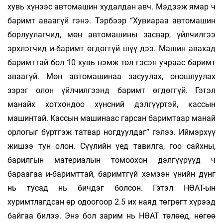
хувь хүнээс автомашин худалдан авч. Мэдээж ямар ч
баримт аваагүй гэнэ. Тэрбээр “Хувиараа автомашин
борлуулагчид, мөн автомашины засвар, үйлчилгээ
эрхлэгчид и-баримт өгдөггүй шүү дээ. Машин авахад
баримттай бол 10 хувь нэмж төл гэсэн учраас баримт
аваагүй. Мөн автомашинаа засуулах, оношлуулах
зэрэг олон үйлчилгээнд баримт өгдөггүй. Гэтэл
манайх хотхондоо хүнсний дэлгүүртэй, кассын
машинтай. Кассын машинаас гарсан баримтаар манай
орлогыг бүртгэж татвар ногдуулдаг” гэлээ. Иймэрхүү
жишээ тун олон. Сүүлийн үед тавилга, гоо сайхны,
барилгын материалын томоохон дэлгүүрүүд ч
бараагаа и-баримттай, баримтгүй хэмээн үнийн дүнг
нь тусад нь бичдэг болсон. Гэтэл НӨАТ-ын
хуримтлагдсан өр одоогоор 2.5 их наяд төгрөгт хүрээд
байгаа билээ. Энэ бол зарим нь НӨАТ төлөөд, нөгөө