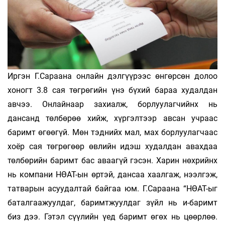
Иргэн Г.Сараана онлайн дэлгүүрээс өнгөрсөн долоо
хоногт 3.8 сая төгрөгийн үнэ бүхий бараа худалдан
авчээ. Онлайнаар захиалж, борлуулагчийнх нь
дансанд төлбөрөө хийж, хүргэлтээр авсан учраас
баримт өгөөгүй. Мөн тэднийх мал, мах борлуулагчаас
хоёр сая төгрөгөөр өвлийн идэш худалдан авахдаа
төлбөрийн баримт бас аваагүй гэсэн. Харин нөхрийнх
нь компани НӨАТ-ын өртэй, дансаа хаалгаж, нээлгэж,
татварын асуудалтай байгаа юм. Г.Сараана “НӨАТ-ыг
баталгаажуулдаг, баримтжуулдаг зүйл нь и-баримт
биз дээ. Гэтэл сүүлийн үед баримт өгөх нь цөөрлөө.