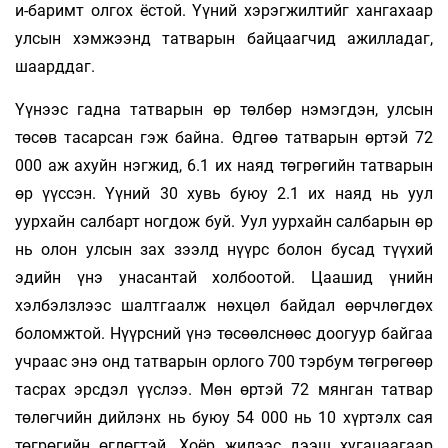
и-баримт олгох ёстой. Үүний хэрэгжилтийг хангахаар
улсын хэмжээнд татварын байцаагчид ажилладаг,
шаарддаг.
Үүнээс гадна татварын өр төлбөр нэмэгдэн, улсын
төсөв тасарсан гэж байна. Өдгөө татварын өртэй 72
000 аж ахуйн нэгжид, 6.1 их наяд төгрөгийн татварын
өр үүссэн. Үүний 30 хувь буюу 2.1 их наяд нь уул
уурхайн салбарт ногдож буй. Уул уурхайн салбарын өр
нь олон улсын зах зээлд нүүрс болон бусад түү­хий
эдийн үнэ унасантай холбоотой. Цаашид үнийн
хэлбэлзлээс шалтгаалж нөхцөл байдал өөрчлөгдөх
боломжтой. Нүүрсний үнэ төсөөлснөөс доогуур байгаа
учраас энэ онд татварын орлого 700 тэрбум төгрөгөөр
тасрах эрсдэл үүслээ. Мөн өртэй 72 мянган татвар
төлөгчийн дийлэнх нь буюу 54 000 нь 10 хүртэлх сая
төгрөгийн өглөгтэй. Хоёр жилээс дээш хугацаагаар