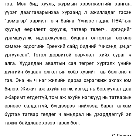
гэв. Мөн бид хууль, журмын хэрэгжилтийг ханган,
үүрэг даалгаварынхаа хүрээнд л ажилладаг гэсэн
“цэмцгэр” хариулт өгч байна. Үүнээс гадна НӨАТ-ын
хуульд өөрчлөлт оруулж, татвар төлөгч, иргэдийг
урамшуулж, идэвхжүүлнэ, буцаан олголтыг өсгөнө
хэмээн одоогийн Ерөнхий сайд бидний “чихэнд цэцэг
ургуулсан”. Гэтэл дорвитой өөрчлөлт хийх сураг ч
алга. Худалдан авалтын сая төгрөг хүртэлх үнийн
дүнгийн буцаан олголтын хоёр хувийг тав болгоно л
гэв. Энэ нь ч нэг жилийн дараа хэрэгжиж эхлэх юм
билээ. Жижиг аж ахуйн нэгж, иргэд нь борлуулалтдаа
и-баримт өгдөггүй, том аж ахуйн нэгжүүд нь татварын
өрнөөс салдаггүй, бүгдээрээ нийлээд бараг алхам
бүртээ татвар төлдөг ч амьдрал нь дээрддэггүй эл
гажиг байдлаас хэзээ гарах бол.
С.Дулам