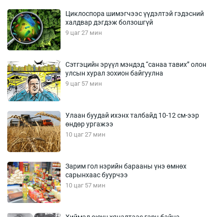
Циклоспора шимэгчээс үүдэлтэй гэдэсний
халдвар дэгдэж болзошгүй
9 цаг 27 мин
Сэтгэцийн эрүүл мэндэд “санаа тавих” олон
улсын хурал зохион байгуулна
9 цаг 57 мин
Улаан буудай ихэнх талбайд 10-12 см-ээр
өндөр ургажээ
10 цаг 27 мин
Зарим гол нэрийн барааны үнэ өмнөх
сарынхаас буурчээ
10 цаг 57 мин
Хиймэл оюун хяналтаас гарч байна