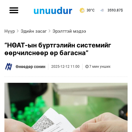
30°C
3593.87
$
Нүүр
Эдийн засаг
Эрэлттэй мэдээ
“НӨАТ-ын бүртгэлийн системийг
өөрчилснөөр өр багасна”
Өнөөдөр сонин
2025-12-12 11:00
7 мин унших