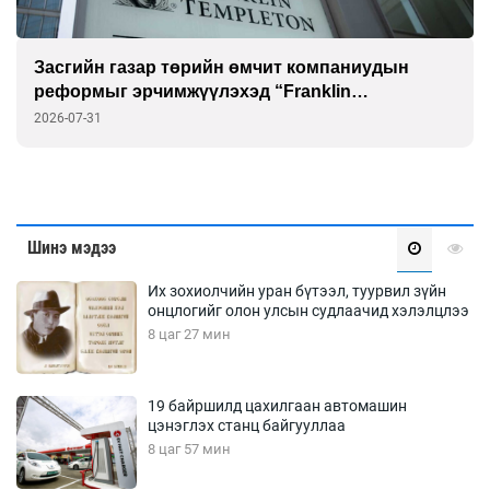
Засгийн газар төрийн өмчит компаниудын
реформыг эрчимжүүлэхэд “Franklin
Templeton”-той хамтарна
2026-07-31
Шинэ мэдээ
Их зохиолчийн уран бүтээл, туурвил зүйн
онцлогийг олон улсын судлаачид хэлэлцлээ
8 цаг 27 мин
19 байршилд цахилгаан автомашин
цэнэглэх станц байгууллаа
8 цаг 57 мин