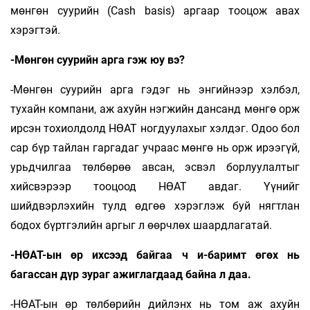
мөнгөн суурийн (Cash basis) аргаар тооцож авах
хэрэгтэй.
-Мөнгөн суурийн арга гэж юу вэ?
-Мөнгөн суурийн арга гэдэг нь энгийнээр хэлбэл,
тухайн компани, аж ахуйн нэгжийн дансанд мөнгө орж
ирсэн тохиолдолд НӨАТ ногдуулахыг хэлдэг. Одоо бол
сар бүр тайлан гаргадаг учраас мөнгө нь орж ирээгүй,
урьдчилгаа төлбөрөө авсан, эсвэл борлуулалтыг
хийсвэрээр тооцоод НӨАТ авдаг. Үүнийг
шийдвэрлэхийн тулд өдгөө хэрэглэж буй нягтлан
бодох бүртгэлийн аргыг л өөрчлөх шаардлагатай.
-НӨАТ-ын өр ихсээд байгаа ч и-баримт өгөх нь
багассан дүр зураг ажиглагдаад байна л даа.
-НӨАТ-ын өр төлбөрийн дийлэнх нь том аж ахуйн