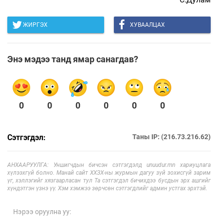
ЖИРГЭХ
ХУВААЛЦАХ
Энэ мэдээ танд ямар санагдав?
0
0
0
0
0
0
Сэтгэгдэл:
Таны IP: (216.73.216.62)
АНХААРУУЛГА: Уншигчдын бичсэн сэтгэгдэлд unuudur.mn хариуцлага
хүлээхгүй болно. Манай сайт ХХЗХ-ны журмын дагуу зүй зохисгүй зарим
үг, хэллэгийг хязгаарласан тул Та сэтгэгдэл бичихдээ бусдын эрх ашгийг
хүндэтгэн үзнэ үү. Хэм хэмжээ зөрчсөн сэтгэгдлийг админ устгах эрхтэй.