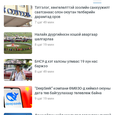
Тэтгэлэг, хөнгөлөлттэй зээлийн санхүүжилт
саатсанаас олон оюутан төлбөрийн
дарамтад оров
7 цаг 49 мин
Налайх дүүргийнхэн хошой аваргаар
шалгарлаа
8 цаг 19 мин
БНСУ-д хэт халсны улмаас 19 хүн нас
баржээ
8 цаг 49 мин
“DeepSeek” компани ӨМӨЗО-д хиймэл оюуны
дата төв байгуулахаар төлөвлөж байна
9 цаг 19 мин