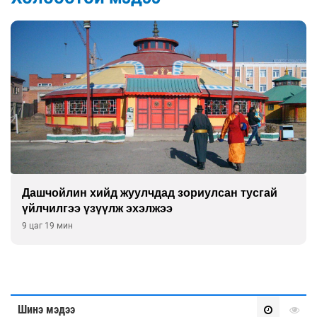
Манайхан Тайванийн I, II багийнхантай
өрсөлдөх нь
9 цаг 49 мин
Шинэ мэдээ