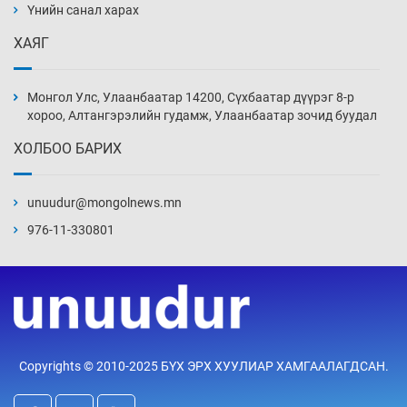
Үнийн санал харах
11 цаг 19 мин
ХАЯГ
Иран тэсэж үлдсэн ч удаан хугацаанд хүнд
үеийг туулна
Монгол Улс, Улаанбаатар 14200, Сүхбаатар дүүрэг 8-р
11 цаг 49 мин
хороо, Алтангэрэлийн гудамж, Улаанбаатар зочид буудал
ХОЛБОО БАРИХ
Боловсролын зээлийн сангаар гадаадад
суралцагчдын амьжиргааны зардлын
хэмжээг шинэчлэн тогтоох нь
unuudur@mongolnews.mn
12 цаг 19 мин
976-11-330801
Монголын баг Абу Дабид медалийн хур
буулгаж байна
12 цаг 49 мин
Б.Учрал, Ё.Пүрэвдаш нар Азийн АШТ-д
Copyrights © 2010-2025 БҮХ ЭРХ ХУУЛИАР ХАМГААЛАГДСАН.
мөнгө, хүрэл медаль хүртэв
13 цаг 16 мин