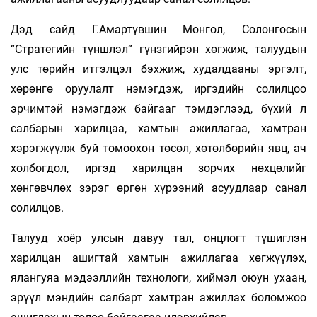
Дэд сайд Г.Амартүвшин Монгол, Солонгосын
“Стратегийн түншлэл” гүнзгийрэн хөгжиж, талуудын
улс төрийн итгэлцэл бэхжиж, худалдааны эргэлт,
хөрөнгө оруулалт нэмэгдэж, иргэдийн солилцоо
эрчимтэй нэмэгдэж байгааг тэмдэглээд, бүхий л
салбарын харилцаа, хамтын ажиллагаа, хамтран
хэрэгжүүлж буй томоохон төсөл, хөтөлбөрийн явц, ач
холбогдол, иргэд харилцан зорчих нөхцөлийг
хөнгөвчлөх зэрэг өргөн хүрээний асуудлаар санал
солилцов.
Талууд хоёр улсын давуу тал, онцлогт түшиглэн
харилцан ашигтай хамтын ажиллагаа хөгжүүлэх,
ялангуяа мэдээллийн технологи, хиймэл оюун ухаан,
эрүүл мэндийн салбарт хамтран ажиллах боломжоо