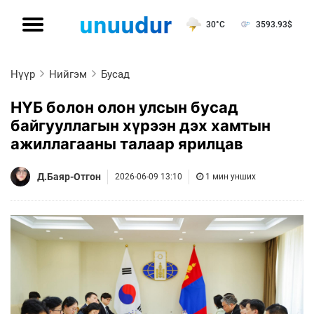
30°C
3593.93
$
Нүүр
Нийгэм
Бусад
НҮБ болон олон улсын бусад
байгууллагын хүрээн дэх хамтын
ажиллагааны талаар ярилцав
Д.Баяр-Отгон
2026-06-09 13:10
1 мин унших