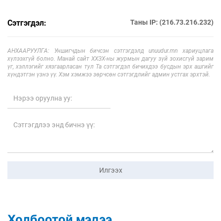
Сэтгэгдэл:
Таны IP: (216.73.216.232)
АНХААРУУЛГА: Уншигчдын бичсэн сэтгэгдэлд unuudur.mn хариуцлага
хүлээхгүй болно. Манай сайт ХХЗХ-ны журмын дагуу зүй зохисгүй зарим
үг, хэллэгийг хязгаарласан тул Та сэтгэгдэл бичихдээ бусдын эрх ашгийг
хүндэтгэн үзнэ үү. Хэм хэмжээ зөрчсөн сэтгэгдлийг админ устгах эрхтэй.
Илгээх
Холбоотой мэдээ