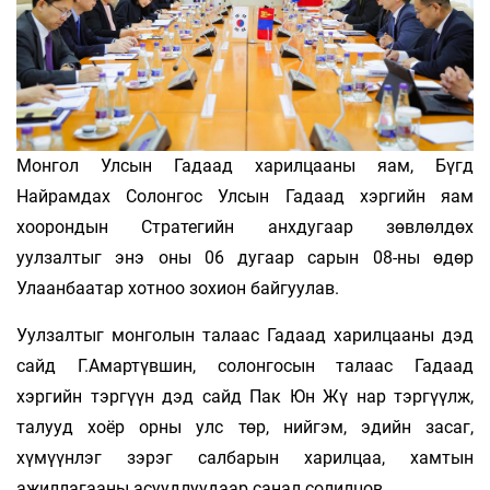
Монгол Улсын Гадаад харилцааны яам, Бүгд
Найрамдах Солонгос Улсын Гадаад хэргийн яам
хоорондын Стратегийн анхдугаар зөвлөлдөх
уулзалтыг энэ оны 06 дугаар сарын 08-ны өдөр
Улаанбаатар хотноо зохион байгуулав.
Уулзалтыг монголын талаас Гадаад харилцааны дэд
сайд Г.Амартүвшин, солонгосын талаас Гадаад
хэргийн тэргүүн дэд сайд Пак Юн Жү нар тэргүүлж,
талууд хоёр орны улс төр, нийгэм, эдийн засаг,
хүмүүнлэг зэрэг салбарын харилцаа, хамтын
ажиллагааны асуудлуудаар санал солилцов.