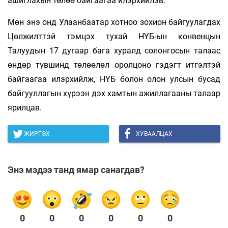
ашиглахын төлөө байгаагаа илэрхийлэв.
Мөн энэ онд Улаанбаатар хотноо зохион байгуулагдах
Цөлжилттэй тэмцэх тухай НҮБ-ын конвенцын
Талуудын 17 дугаар бага хуралд солонгосын талаас
өндөр түвшинд төлөөлөл оролцоно гэдэгт итгэлтэй
байгаагаа илэрхийлж, НҮБ болон олон улсын бусад
байгууллагын хүрээн дэх хамтын ажиллагааны талаар
ярилцав.
ЖИРГЭХ
ХУВААЛЦАХ
Энэ мэдээ танд ямар санагдав?
0
0
0
0
0
0