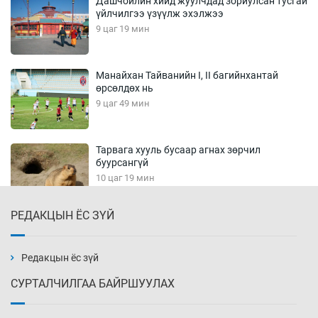
Дашчойлин хийд жуулчдад зориулсан тусгай
үйлчилгээ үзүүлж эхэлжээ
9 цаг 19 мин
Манайхан Тайванийн I, II багийнхантай
өрсөлдөх нь
9 цаг 49 мин
Тарвага хууль бусаар агнах зөрчил
буурсангүй
10 цаг 19 мин
РЕДАКЦЫН ЁС ЗҮЙ
Х.Улам-Өрнөх байр урагшилж, долоод
жагсжээ
10 цаг 49 мин
Редакцын ёс зүй
СУРТАЛЧИЛГАА БАЙРШУУЛАХ
Ж.Лхагвабат өсвөр үеийнхний ДАШТ-ийг
дэнсэлнэ