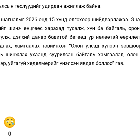
 улсын төслүүдийг удирдан ажиллаж байна.
r” шагналыг 2026 онд 15 хүнд олгохоор шийдвэрлэжээ. Эн
г шинэ өнцгөөс харахад тусалж, хүн ба байгаль, орон
үлж, дэлхий даяар бодитой бөгөөд үр нөлөөтэй өөрчлөл
длах, хамгаалах төвийнхөн “Олон улсад хүлээн зөвшөө
ь шинжлэх ухаанд суурилсан байгаль хамгаалал, олон
р, уйгагүй хөдөлмөрийг үнэлсэн явдал боллоо” гэв.
0