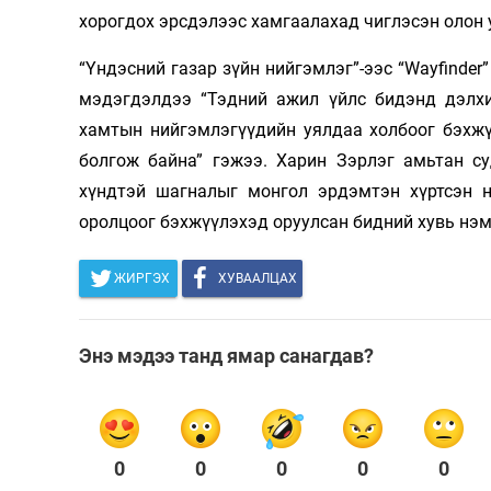
хорогдох эрсдэлээс хамгаалахад чиглэсэн олон
“Үндэсний газар зүйн нийгэмлэг”-ээс “Wayfinde
мэдэгдэлдээ “Тэдний ажил үйлс бидэнд дэлхий
хамтын нийгэмлэгүүдийн уялдаа холбоог бэхжү
болгож байна” гэжээ. Харин Зэрлэг амьтан су
хүндтэй шагналыг монгол эрдэмтэн хүртсэн н
оролцоог бэхжүүлэхэд оруулсан бидний хувь нэмэ
ЖИРГЭХ
ХУВААЛЦАХ
Энэ мэдээ танд ямар санагдав?
0
0
0
0
0