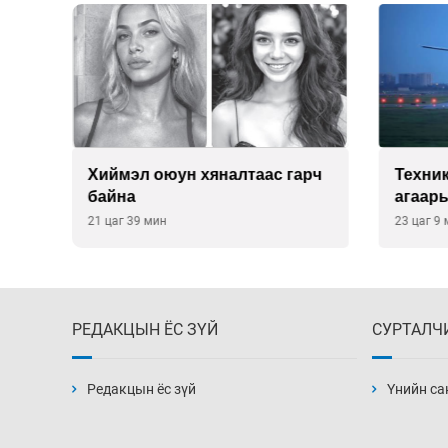
йд
Хиймэл оюун хяналтаас гарч
Техни
э
байна
агаары
хүсэл
21 цаг 39 мин
23 цаг 9
РЕДАКЦЫН ЁС ЗҮЙ
СУРТАЛЧ
Редакцын ёс зүй
Үнийн са