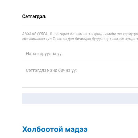
Сэтгэгдэл:
АНХААРУУЛГА: Уншигчдын бичсэн сэтгэгдэлд unuudur.mn хариуцла
хязгаарласан тул Та сэтгэгдэл бичихдээ бусдын эрх ашгийг хүндэтг
Холбоотой мэдээ