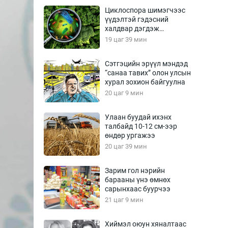
Урлагтай яриа
Циклоспора шимэгчээс
өрчил
үүдэлтэй гэдэсний
халдвар дэгдэж
энд-Эрхэм баян
болзошгүй
19 цаг 39 мин
Сэтгэцийн эрүүл мэндэд
“санаа тавих” олон улсын
хүний үг
хурал зохион байгуулна
20 цаг 9 мин
Улаан буудай ихэнх
талбайд 10-12 см-ээр
ага
Бусад
өндөр ургажээ
20 цаг 39 мин
Фото
сурвалжлагч
Видео
Зарим гол нэрийн
Инфографик
барааны үнэ өмнөх
сарынхаас буурчээ
Санал асуулга
21 цаг 9 мин
Хиймэл оюун хяналтаас