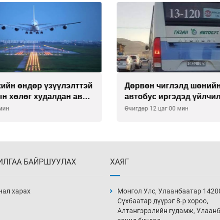
кийн өндөр үзүүлэлттэй
Дөрвөн чиглэлд шөний
н хөлөг худалдан авах
автобус иргэдэд үйлчи
тээ уламжлав
гэв
 мин
Өчигдөр 12 цаг 00 мин
ИЛГАА БАЙРШУУЛАХ
ХАЯГ
нал харах
Монгол Улс, Улаанбаатар 1420
Сүхбаатар дүүрэг 8-р хороо,
Алтангэрэлийн гудамж, Улаан