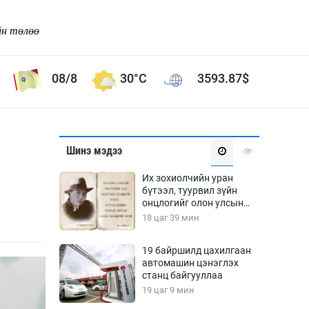
йн төлөө
08/8
30°C
3593.87
$
Соёл урлаг
Шинэ мэдээ
ой хөгжлийн зорилго -
Сонгодог урлаг
Их зохиолчийн уран
Ардын урлаг
бүтээл, туурвил зүйн
онцлогийг олон улсын
Дүрслэх урлаг
судлаачид хэлэлцлээ
18 цаг 39 мин
Өв соёл
таг
Кино урлаг
19 байршилд цахилгаан
автомашин цэнэглэх
 орчин
Цирк
станц байгууллаа
ол
19 цаг 9 мин
Рок поп, хип хоп
энд