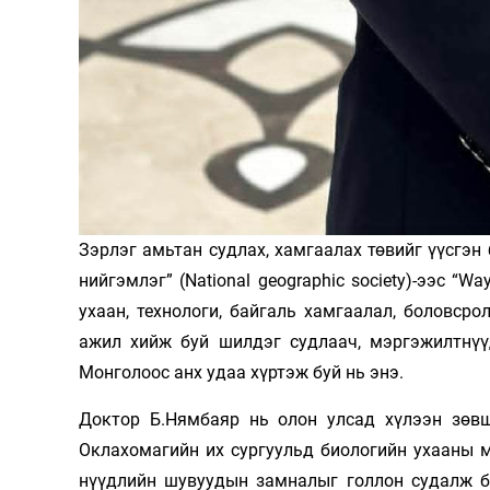
Зэрлэг амьтан судлах, хамгаалах төвийг үүсгэн
нийгэмлэг” (National geographic society)-ээс “
ухаан, технологи, байгаль хамгаалал, боловср
ажил хийж буй шилдэг судлаач, мэргэ­жилтнүү
Монголоос анх удаа хүртэж буй нь энэ.
Доктор Б.Нямбаяр нь олон улсад хүлээн зөвш
Оклахомагийн их сургуульд биологийн ухааны 
нүүдлийн шувуудын замналыг голлон судалж б