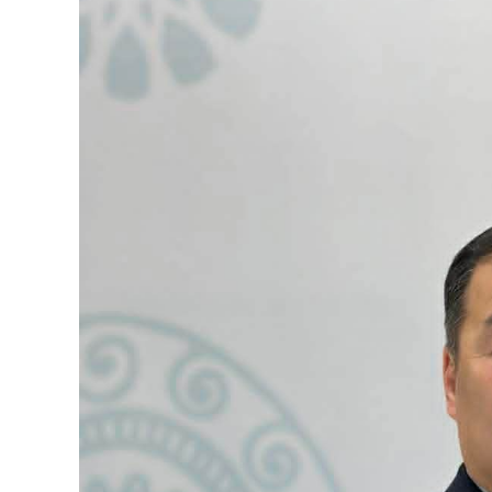
126-гийн НЭГ
Ертөнц
Спорт
Нийгэм
Бөх
Техник технологи
Сагсан бөмбөг
Шинжлэх ухаан
Хөлбөмбөг
Сонин хачин
Олимпын төрөл
Дэлхийн монгол
Тулааны спорт
Олимпын бус төр