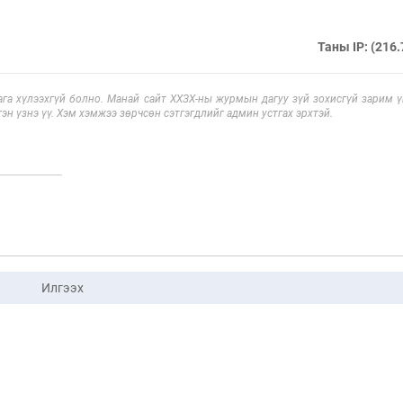
Таны IP: (216.
га хүлээхгүй болно. Манай сайт ХХЗХ-ны журмын дагуу зүй зохисгүй зарим үг
эн үзнэ үү. Хэм хэмжээ зөрчсөн сэтгэгдлийг админ устгах эрхтэй.
Илгээх