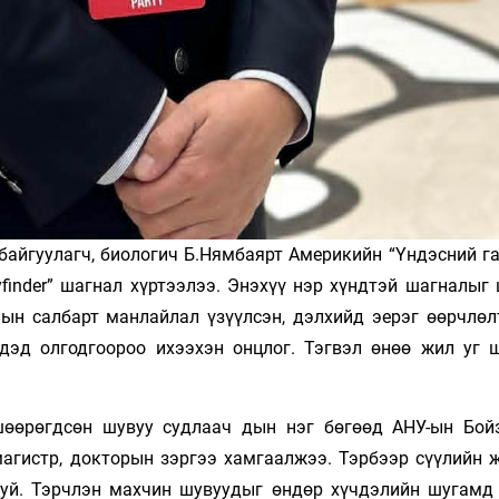
 байгуулагч, биологич Б.Нямбаярт Америкийн “Үндэсний г
Wayfinder” шагнал хүртээлээ. Энэхүү нэр хүндтэй шагналы
олын салбарт манлайлал үзүүлсэн, дэлхийд эерэг өөрчлөл
дэд олгодгоороо ихээхэн онцлог. Тэгвэл өнөө жил уг 
өөрөгдсөн шувуу судлаач­ дын нэг бөгөөд АНУ-ын Бой
магистр, докторын зэргээ хамгаалжээ. Тэрбээр сүүлийн 
уй. Тэрчлэн махчин шувуудыг өндөр хүчдэлийн шугамд