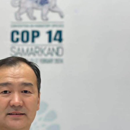
Ханш
Хэрэг з
Эрэлттэй мэдээ
Эрүүл м
Хууль ёс
Хүмүүс
Албаны 
Бусад
Life style
Ярилцл
Зөвлөгөө
Хоймор
Өнөөдрийн тухай
Уншигч-
өл