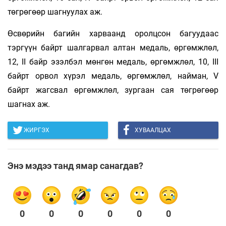
төгрөгөөр шагнуулах аж.
Өсвөрийн багийн харваанд оролцсон багуудаас
тэргүүн байрт шалгарвал алтан медаль, өргөмжлөл,
12, II байр эзэлбэл мөнгөн медаль, өргөмжлөл, 10, III
байрт орвол хүрэл медаль, өргөмжлөл, найман, V
байрт жагсвал өргөмжлөл, зургаан сая төгрөгөөр
шагнах аж.
ЖИРГЭХ
ХУВААЛЦАХ
Энэ мэдээ танд ямар санагдав?
0
0
0
0
0
0