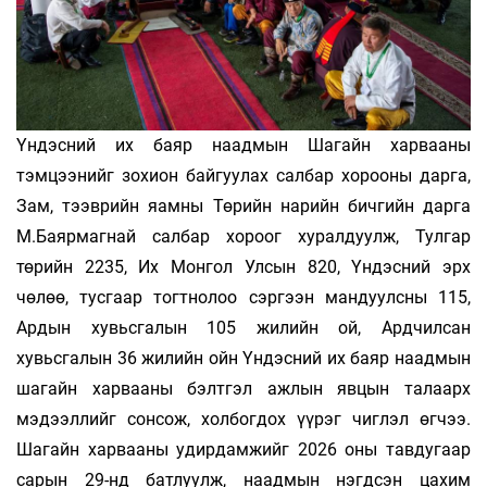
Үндэсний их баяр наадмын Шагайн харвааны
тэмцээнийг зохион байгуулах салбар хорооны дарга,
Зам, тээврийн яамны Төрийн нарийн бичгийн дарга
М.Баярмагнай салбар хороог хуралдуулж, Тулгар
төрийн 2235, Их Монгол Улсын 820, Үндэсний эрх
чөлөө, тусгаар тогтнолоо сэргээн мандуулсны 115,
Ардын хувьсгалын 105 жилийн ой, Ардчилсан
хувьсгалын 36 жилийн ойн Үндэсний их баяр наадмын
шагайн харвааны бэлтгэл ажлын явцын талаарх
мэдээллийг сонсож, холбогдох үүрэг чиглэл өгчээ.
Шагайн харвааны удирдамжийг 2026 оны тавдугаар
сарын 29-нд батлуулж, наадмын нэгдсэн цахим