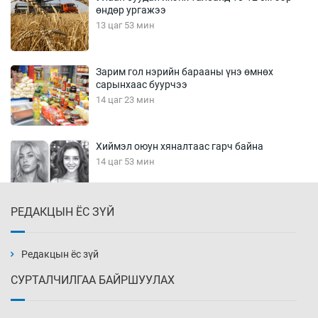
өндөр ургажээ
13 цаг 53 мин
Зарим гол нэрийн барааны үнэ өмнөх
сарынхаас буурчээ
14 цаг 23 мин
Хиймэл оюун хяналтаас гарч байна
14 цаг 53 мин
РЕДАКЦЫН ЁС ЗҮЙ
Эмэгтэйчүүд Бээжин, эрэгтэйчүүд Японд
бэлтгэл базаахаар хилийн дээс алхлаа
15 цаг 23 мин
Редакцын ёс зүй
СУРТАЛЧИЛГАА БАЙРШУУЛАХ
АНУ-ын Цэргийн кибер командлалаын
ажилтнууд амиа хорлох явдал эрс