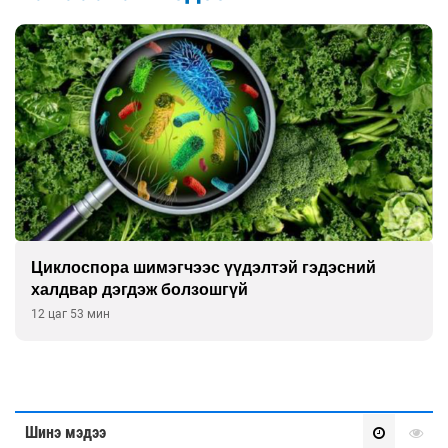
ора шимэгчээс үүдэлтэй гэдэсний
Сэтгэци
 дэгдэж болзошгүй
улсын х
ин
13 цаг 23 м
Шинэ мэдээ