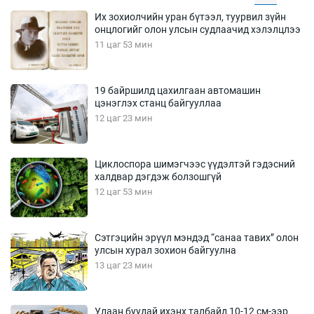
Их зохиолчийн уран бүтээл, туурвил зүйн
онцлогийг олон улсын судлаачид хэлэлцлээ
11 цаг 53 мин
19 байршилд цахилгаан автомашин
цэнэглэх станц байгууллаа
12 цаг 23 мин
Циклоспора шимэгчээс үүдэлтэй гэдэсний
халдвар дэгдэж болзошгүй
12 цаг 53 мин
Сэтгэцийн эрүүл мэндэд “санаа тавих” олон
улсын хурал зохион байгуулна
13 цаг 23 мин
Улаан буудай ихэнх талбайд 10-12 см-ээр