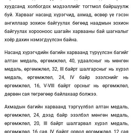
хуудсанд холбогдох мэдээллийг тогтмол байршуулж
буй. Харвааг насанд хүрэгчид, ахмад, өсвөр үе гэсэн
ангиллаар зохион байгуулах бөгөөд наадмын зохион
байгуулах хорооноос шагайн харвааны бай шагналыг
хоёр дахин нэмэгдүүлсэн байна.
Насанд хүрэгчдийн багийн харваанд түрүүлсэн багийг
алтан медаль, өргөмжлөл, 40, удаалсныг нь мөнгөн
медаль, өргөмжлөл, 32, III байрт шалгарсныг нь хүрэл
медаль, өргөмжлөл, 24, IV байр эзэлснийг нь
өргөмжлөл, 16, V-VIII байрт орсныг нь өргөмжлөл,
дөрвөн сая төгрөгөөр байлахаар болжээ.
Ахмадын багийн харваанд тэргүүлбэл алтан медаль,
өргөмжлөл, 24, дээд байр эзэл­бэл мөнгөн медаль,
өргөмжлөл, 20, III байрт шалгарвал хүрэл медаль,
өргөмжлөл, 16 сая, IV байрт орвол өргөмжлөл, 12 сая