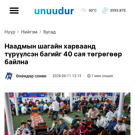
30°C
3593.87
$
Нүүр
Нийгэм
Бусад
Наадмын шагайн харваанд
түрүүлсэн багийг 40 сая төгрөгөөр
байлна
Өнөөдөр сонин
2026-06-11 13:15
1 мин унших