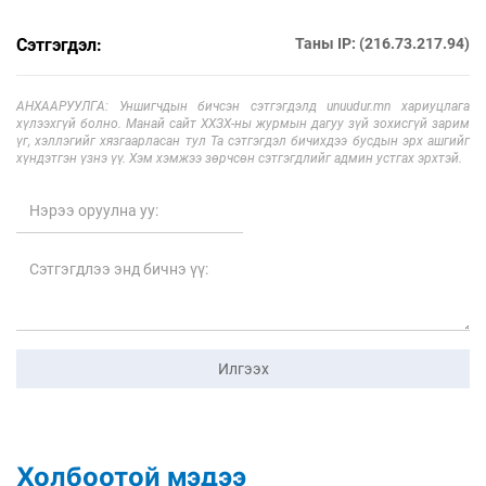
Сэтгэгдэл:
Таны IP: (216.73.217.94)
АНХААРУУЛГА: Уншигчдын бичсэн сэтгэгдэлд unuudur.mn хариуцлага
хүлээхгүй болно. Манай сайт ХХЗХ-ны журмын дагуу зүй зохисгүй зарим
үг, хэллэгийг хязгаарласан тул Та сэтгэгдэл бичихдээ бусдын эрх ашгийг
хүндэтгэн үзнэ үү. Хэм хэмжээ зөрчсөн сэтгэгдлийг админ устгах эрхтэй.
Илгээх
Холбоотой мэдээ