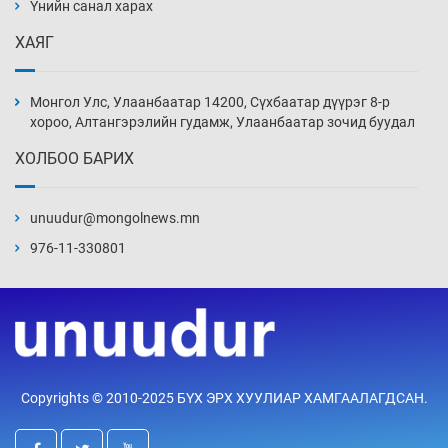
нэмэгджээ
Үнийн санал харах
15 цаг 30 мин
ХАЯГ
Монголын шигшээ Хонконгийн багийг ялж,
эхний хожлоо авлаа
Монгол Улс, Улаанбаатар 14200, Сүхбаатар дүүрэг 8-р
15 цаг 53 мин
хороо, Алтангэрэлийн гудамж, Улаанбаатар зочид буудал
ХОЛБОО БАРИХ
Техникийн өндөр үзүүлэлттэй агаарын хөлөг
худалдан авах хүсэлтээ уламжлав
unuudur@mongolnews.mn
16 цаг 23 мин
976-11-330801
“Шатахууны бус, бодлогын хомсдол
нүүрлээд байна”
16 цаг 53 мин
Дөрвөн чиглэлд шөнийн автобус иргэдэд
Copyrights © 2010-2025 БҮХ ЭРХ ХУУЛИАР ХАМГААЛАГДСАН.
үйлчилж буй гэв
17 цаг 23 мин