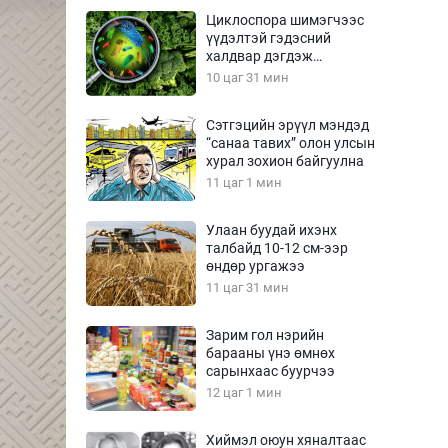
Урлагтай яриа
Циклоспора шимэгчээс
өрчил
үүдэлтэй гэдэсний
халдвар дэгдэж
энд-Эрхэм баян
болзошгүй
10 цаг 31 мин
Сэтгэцийн эрүүл мэндэд
“санаа тавих” олон улсын
хүний үг
хурал зохион байгуулна
11 цаг 1 мин
Улаан буудай ихэнх
талбайд 10-12 см-ээр
ага
Бусад
өндөр ургажээ
11 цаг 31 мин
Фото
сурвалжлагч
Видео
Зарим гол нэрийн
Инфографик
барааны үнэ өмнөх
сарынхаас буурчээ
Санал асуулга
12 цаг 1 мин
Хиймэл оюун хяналтаас