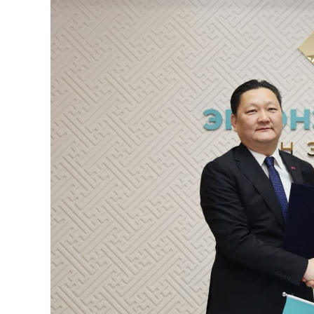
126-гийн НЭГ
Ертөнц
Спорт
Нийгэм
Бөх
Техник технологи
Сагсан бөмбөг
Шинжлэх ухаан
Хөлбөмбөг
Сонин хачин
Олимпын төрөл
Дэлхийн монгол
Тулааны спорт
Олимпын бус төр