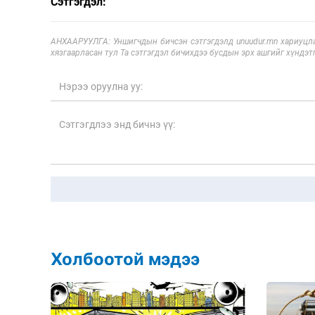
Сэтгэгдэл:
АНХААРУУЛГА: Уншигчдын бичсэн сэтгэгдэлд unuudur.mn хариуцла
хязгаарласан тул Та сэтгэгдэл бичихдээ бусдын эрх ашгийг хүндэтг
Холбоотой мэдээ