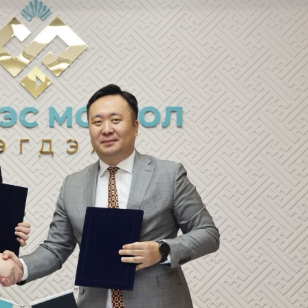
Ханш
Хэрэг з
Эрэлттэй мэдээ
Эрүүл м
Хууль ёс
Хүмүүс
Албаны 
Бусад
Life style
Ярилцл
Зөвлөгөө
Хоймор
Өнөөдрийн тухай
Уншигч-
өл