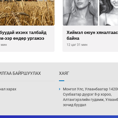
буудай ихэнх талбайд
Хиймэл оюун хяналтаас
см-ээр өндөр ургажээ
байна
1 мин
12 цаг 31 мин
ИЛГАА БАЙРШУУЛАХ
ХАЯГ
нал харах
Монгол Улс, Улаанбаатар 1420
Сүхбаатар дүүрэг 8-р хороо,
Алтангэрэлийн гудамж, Улаан
зочид буудал