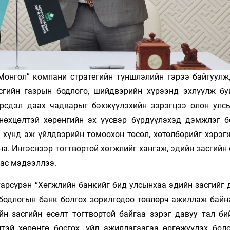
онгол” компани стратегийн түншлэлийн гэрээ байгуулж
сгийн газрын бодлого, шийдвэрийн хүрээнд эхлүүлж бу
эрсдэл даах чадварыг бэхжүүлэхийн зэрэгцээ олон улс
 нөхцөлтэй хөрөнгийн эх үүсвэр бүрдүүлэхэд дэмжлэг б
н хүнд аж үйлдвэрийн томоохон төсөл, хөтөлбөрийг хэрэг
. Ингэснээр тогтвортой хөгжлийг хангаж, эдийн засгийн 
ас мэдээллээ.
тарсүрэн “Хөгжлийн банкийг бид улсынхаа эдийн засгийг 
 бодлогын банк болгох зорилгодоо төвлөрч ажиллаж байн
йн засгийн өсөлт тогтвортой байгаа зэрэг давуу тал би
тэй хөрөнгө босгох, үйл ажиллагаагаа өргөжүүлэх бол