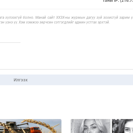
Таны IP: (216.7
га хүлээхгүй болно. Манай сайт ХХЗХ-ны журмын дагуу зүй зохисгүй зарим үг
эн үзнэ үү. Хэм хэмжээ зөрчсөн сэтгэгдлийг админ устгах эрхтэй.
Илгээх