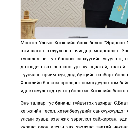
Олимп 2024
Монгол Улсын Хөгжлийн банк болон “Эрдэнэс М
ажиллагаа эхлүүлснээ өчигдөр мэдээллээ. За
түншлэл нь тус банкны санхүүгийн үзүүлэлт, 
дотоодын зах зээлээс урт хугацаатай, таатай
Түүнчлэн эрчим хүч, дэд бүтцийн салбарт боло
Хөгжлийн банкны оролцоог нэмэгдүүлэх юм байна
идэвхжүүлэхэд түлхэц болохыг Хөгжлийн банкна
Энэ талаар тус банкны гүйцэтгэх захирал С.Баа
хөгжлийн төсөл, хөтөлбөрүүдийг санхүүжүүлдэг
улсын хувьд зээлжих зэрэглэл сайжирсан, эди
учраас олон улсын зах зээлээс таатай нөхцөл