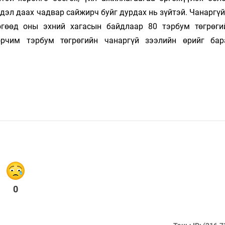
дэл даах чадвар сайжирч буйг дурдах нь зүйтэй. Чанаргү
өгөөд оны эхний хагасын байдлаар 80 тэрбум төгрөги
рчим тэрбум төгрөгийн чанаргүй зээлийн өрийг бар
0