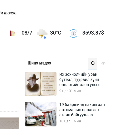
йн төлөө
08/7
30°C
3593.87
$
Соёл урлаг
Шинэ мэдээ
ой хөгжлийн зорилго -
Сонгодог урлаг
Их зохиолчийн уран
Ардын урлаг
бүтээл, туурвил зүйн
онцлогийг олон улсын
Дүрслэх урлаг
судлаачид хэлэлцлээ
9 цаг 31 мин
Өв соёл
таг
Кино урлаг
19 байршилд цахилгаан
автомашин цэнэглэх
 орчин
Цирк
станц байгууллаа
ол
10 цаг 1 мин
Рок поп, хип хоп
энд