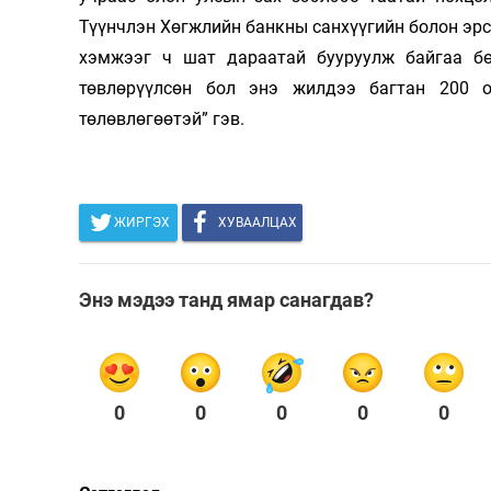
Түүнчлэн Хөгжлийн банкны санхүүгийн болон эрс
хэм­жээг ч шат дараатай бууруулж байгаа б
төвлөрүүлсөн бол энэ жилдээ багтан 200 о
төлөвлөгөөтэй” гэв.
ЖИРГЭХ
ХУВААЛЦАХ
Энэ мэдээ танд ямар санагдав?
0
0
0
0
0