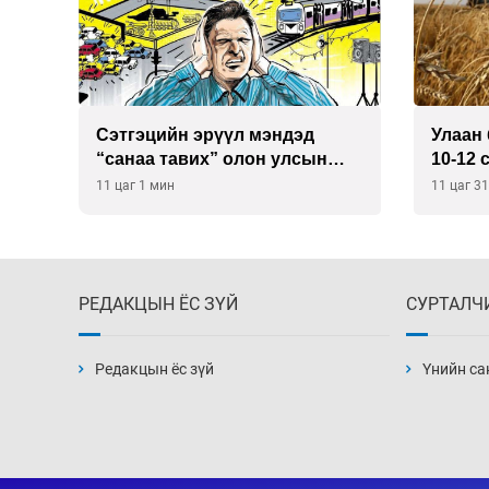
Сэтгэцийн эрүүл мэндэд
Улаан 
р
“санаа тавих” олон улсын
10-12 
хурал зохион байгуулна
11 цаг 1 мин
11 цаг 3
РЕДАКЦЫН ЁС ЗҮЙ
СУРТАЛЧ
Редакцын ёс зүй
Үнийн са