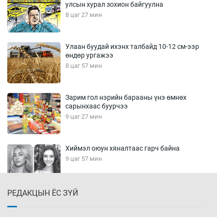
улсын хурал зохион байгуулна
8 цаг 27 мин
Улаан буудай ихэнх талбайд 10-12 см-ээр
өндөр ургажээ
8 цаг 57 мин
Зарим гол нэрийн барааны үнэ өмнөх
сарынхаас буурчээ
9 цаг 27 мин
Хиймэл оюун хяналтаас гарч байна
9 цаг 57 мин
РЕДАКЦЫН ЁС ЗҮЙ
Эмэгтэйчүүд Бээжин, эрэгтэйчүүд Японд
бэлтгэл базаахаар хилийн дээс алхлаа