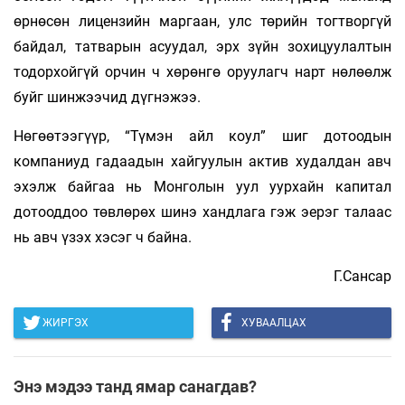
өрнөсөн лицензийн маргаан, улс төрийн тогтворгүй
байдал, татварын асуудал, эрх зүйн зохицуулалтын
тодорхойгүй орчин ч хөрөнгө оруулагч нарт нөлөөлж
буйг шинжээчид дүгнэжээ.
Нөгөөтээгүүр, “Түмэн айл коул” шиг дотоодын
компаниуд гадаадын хайгуулын актив худалдан авч
эхэлж байгаа нь Монголын уул уурхайн капитал
дотооддоо төвлөрөх шинэ хандлага гэж эерэг талаас
нь авч үзэх хэсэг ч байна.
Г.Сансар
ЖИРГЭХ
ХУВААЛЦАХ
Энэ мэдээ танд ямар санагдав?