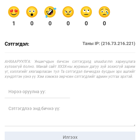
1
0
0
0
0
0
Сэтгэгдэл:
Таны IP: (216.73.216.221)
АНХААРУУЛГА: Уншигчдын бичсэн сэтгэгдэлд unuudur.mn хариуцлага
хүлээхгүй болно. Манай сайт ХХЗХ-ны журмын дагуу зүй зохисгүй зарим
үг, хэллэгийг хязгаарласан тул Та сэтгэгдэл бичихдээ бусдын эрх ашгийг
хүндэтгэн үзнэ үү. Хэм хэмжээ зөрчсөн сэтгэгдлийг админ устгах эрхтэй.
Илгээх