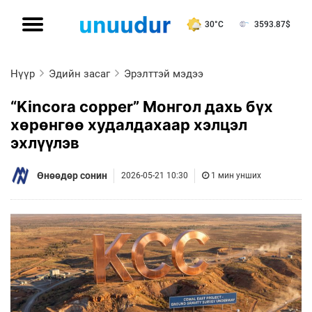
30°C
3593.87
$
Нүүр
Эдийн засаг
Эрэлттэй мэдээ
“Kincora copper” Монгол дахь бүх
хөрөнгөө худалдахаар хэлцэл
эхлүүлэв
Өнөөдөр сонин
2026-05-21 10:30
1 мин унших