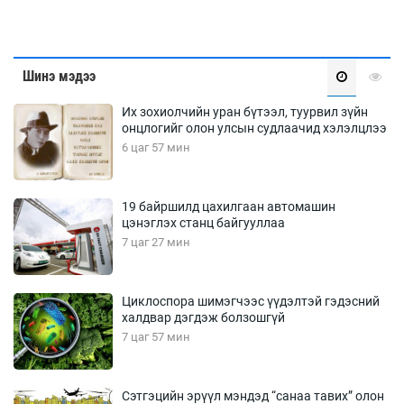
Шинэ мэдээ
Их зохиолчийн уран бүтээл, туурвил зүйн
онцлогийг олон улсын судлаачид хэлэлцлээ
6 цаг 57 мин
19 байршилд цахилгаан автомашин
цэнэглэх станц байгууллаа
7 цаг 27 мин
Циклоспора шимэгчээс үүдэлтэй гэдэсний
халдвар дэгдэж болзошгүй
7 цаг 57 мин
Сэтгэцийн эрүүл мэндэд “санаа тавих” олон