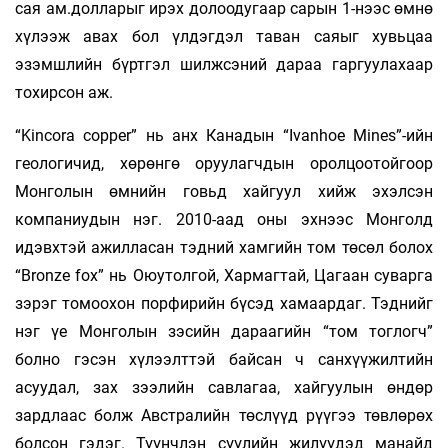
сая ам.долларыг ирэх долоодугаар сарын 1-нээс өмнө
хүлээж авах бол үлдэгдэл таван саяыг хувьцаа
эзэмшлийн бүртгэл шилжсэний дараа гаргуулахаар
тохирсон аж.
“Kincora copper” нь анх Канадын “Ivanhoe Mines”-ийн
геологичид, хөрөнгө оруулагчдын оролцоотойгоор
Монголын өмнийн говьд хайгуул хийж эхэлсэн
компаниудын нэг. 2010-аад оны эхнээс Монголд
идэвхтэй ажилласан тэдний хамгийн том төсөл болох
“Bronze fox” нь Оюутолгой, Хармагтай, Цагаан суварга
зэрэг томоохон порфирийн бүсэд хамаардаг. Тэднийг
нэг үе Монголын зэсийн дараагийн “том тоглогч”
болно гэсэн хүлээлттэй байсан ч санхүүжилтийн
асуудал, зах зээлийн савлагаа, хайгуулын өндөр
зардлаас болж Австралийн төслүүд рүүгээ төвлөрөх
болсон гэдэг. Түүнчлэн сүүлийн жилүүдэд манайд