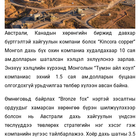
Австрали, Канадын хөрөнгийн биржид давхар
бүртгэлтэй хайгуулын компани болох “Kincora copper”
Монгол дахь бүх охин компаниа худалдахаар 10 сая
ам.долларын шаталсан хэлцэл эхлүүлснээ зарлав.
Энэхүү хэлцлийн хүрээнд Монголын “Түмэн айл коул”
компаниас эхний 1.5 сая ам.долларын буцаан
олгогдохгүй урьдчилгаа төлбөр хүлээн авсан байна.
Өмнөговьд байрлах “Bronze fox” нэртэй зэсалтны
ордуудыг хамарсан хөрөнгөө бүрэн шилжүүлэхээр
болсон нь Австрали дахь хайгуулын үндсэн
төслүүддээ төвлөрөх стратегийн нэг хэсэг гэж
компанийн зүгээс тайлбарлажээ. Хоёр дахь шатны 3.5