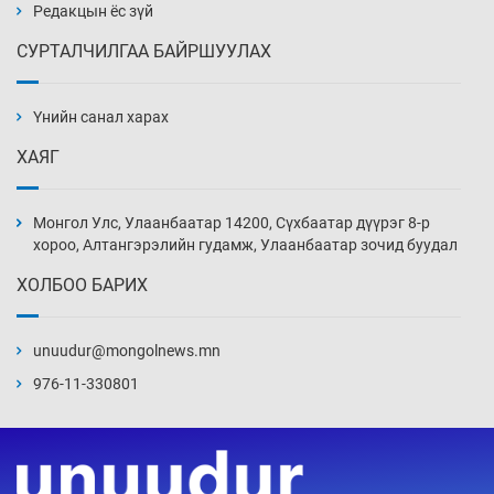
10 цаг 27 мин
Редакцын ёс зүй
СУРТАЛЧИЛГАА БАЙРШУУЛАХ
АНУ-ын Цэргийн кибер командлалаын
ажилтнууд амиа хорлох явдал эрс
нэмэгджээ
Үнийн санал харах
10 цаг 35 мин
ХАЯГ
Монголын шигшээ Хонконгийн багийг ялж,
эхний хожлоо авлаа
Монгол Улс, Улаанбаатар 14200, Сүхбаатар дүүрэг 8-р
10 цаг 57 мин
хороо, Алтангэрэлийн гудамж, Улаанбаатар зочид буудал
ХОЛБОО БАРИХ
Техникийн өндөр үзүүлэлттэй агаарын хөлөг
худалдан авах хүсэлтээ уламжлав
unuudur@mongolnews.mn
11 цаг 27 мин
976-11-330801
“Шатахууны бус, бодлогын хомсдол
нүүрлээд байна”
11 цаг 57 мин