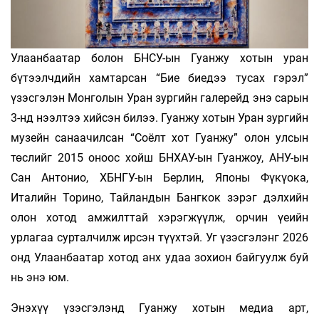
Улаанбаатар болон БНСУ-ын Гуанжу хотын уран
бүтээлчдийн хамтарсан “Бие биедээ тусах гэрэл”
үзэсгэлэн Монголын Уран зургийн галерейд энэ сарын
3-нд нээлтээ хийсэн билээ. Гуанжу хотын Уран зургийн
музейн санаачилсан “Соёлт хот Гуанжу” олон улсын
төслийг 2015 оноос хойш БНХАУ-ын Гуанжоу, АНУ-ын
Сан Антонио, ХБНГУ-ын Берлин, Японы Фүкүока,
Италийн Торино, Тайландын Бангкок зэрэг дэлхийн
олон хотод амжилттай хэрэгжүүлж, орчин үеийн
урлагаа сурталчилж ирсэн түүхтэй. Уг үзэсгэлэнг 2026
онд Улаанбаатар хотод анх удаа зохион байгуулж буй
нь энэ юм.
Энэхүү үзэсгэлэнд Гуанжу хотын медиа арт,