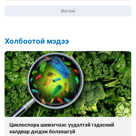
Илгээх
Холбоотой мэдээ
с үүдэлтэй гэдэсний
Сэтгэцийн эрүүл мэнд
ошгүй
улсын хурал зохион 