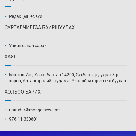
Эмэгтэйчүүд Бээжин, эрэгтэйчүүд Японд
бэлтгэл базаахаар хилийн дээс алхлаа
Өчигдөр 14 цаг 00 мин
Редакцын ёс зүй
СУРТАЛЧИЛГАА БАЙРШУУЛАХ
АНУ-ын Цэргийн кибер командлалаын
ажилтнууд амиа хорлох явдал эрс
нэмэгджээ
Үнийн санал харах
Өчигдөр 13 цаг 52 мин
ХАЯГ
Монголын шигшээ Хонконгийн багийг ялж,
эхний хожлоо авлаа
Монгол Улс, Улаанбаатар 14200, Сүхбаатар дүүрэг 8-р
Өчигдөр 13 цаг 30 мин
хороо, Алтангэрэлийн гудамж, Улаанбаатар зочид буудал
ХОЛБОО БАРИХ
Техникийн өндөр үзүүлэлттэй агаарын хөлөг
худалдан авах хүсэлтээ уламжлав
unuudur@mongolnews.mn
Өчигдөр 13 цаг 00 мин
976-11-330801
“Шатахууны бус, бодлогын хомсдол
нүүрлээд байна”