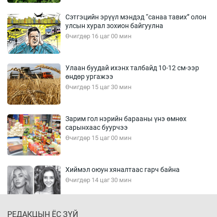
Сэтгэцийн эрүүл мэндэд “санаа тавих” олон
улсын хурал зохион байгуулна
Өчигдөр 16 цаг 00 мин
Улаан буудай ихэнх талбайд 10-12 см-ээр
өндөр ургажээ
Өчигдөр 15 цаг 30 мин
Зарим гол нэрийн барааны үнэ өмнөх
сарынхаас буурчээ
Өчигдөр 15 цаг 00 мин
Хиймэл оюун хяналтаас гарч байна
Өчигдөр 14 цаг 30 мин
РЕДАКЦЫН ЁС ЗҮЙ