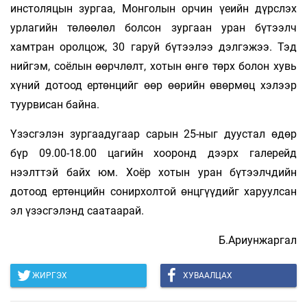
инстоляцын зургаа, Монголын орчин үеийн дүрслэх
урлагийн төлөөлөл болсон зургаан уран бүтээлч
хамтран оролцож, 30 гаруй бүтээлээ дэлгэжээ. Тэд
нийгэм, соёлын өөрчлөлт, хотын өнгө төрх болон хувь
хүний дотоод ертөнцийг өөр өөрийн өвөрмөц хэлээр
туурвисан байна.
Үзэсгэлэн зургаадугаар сарын 25-ныг дуустал өдөр
бүр 09.00-18.00 цагийн хооронд дээрх галерейд
нээлттэй байх юм. Хоёр хотын уран бүтээлчдийн
дотоод ертөнцийн сонирхолтой өнцгүүдийг харуулсан
эл үзэсгэлэнд саатаарай.
Б.Ариунжаргал
ЖИРГЭХ
ХУВААЛЦАХ