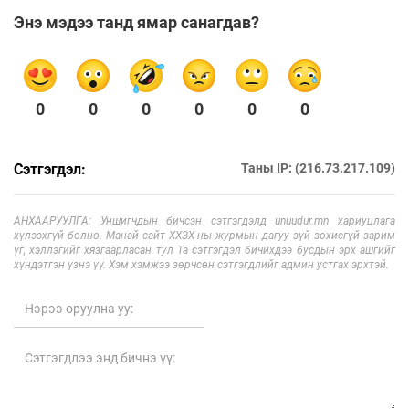
Энэ мэдээ танд ямар санагдав?
0
0
0
0
0
0
Сэтгэгдэл:
Таны IP: (216.73.217.109)
АНХААРУУЛГА: Уншигчдын бичсэн сэтгэгдэлд unuudur.mn хариуцлага
хүлээхгүй болно. Манай сайт ХХЗХ-ны журмын дагуу зүй зохисгүй зарим
үг, хэллэгийг хязгаарласан тул Та сэтгэгдэл бичихдээ бусдын эрх ашгийг
хүндэтгэн үзнэ үү. Хэм хэмжээ зөрчсөн сэтгэгдлийг админ устгах эрхтэй.