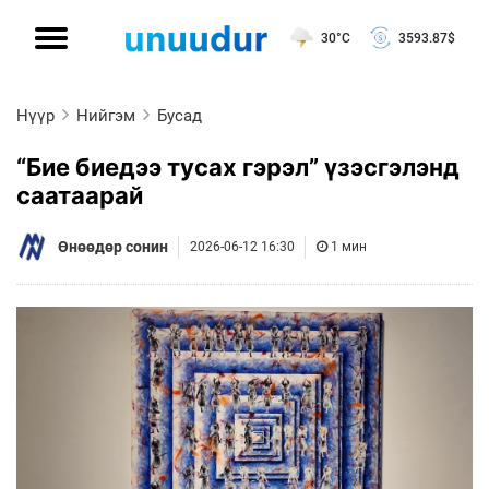
30°C
3593.87
$
Нүүр
Нийгэм
Бусад
“Бие биедээ тусах гэрэл” үзэсгэлэнд
саатаарай
Өнөөдөр сонин
2026-06-12 16:30
1 мин