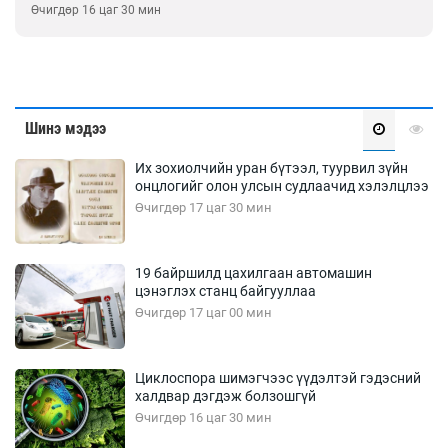
Өчигдөр 16 цаг 00 мин
Шинэ мэдээ
Их зохиолчийн уран бүтээл, туурвил зүйн
онцлогийг олон улсын судлаачид хэлэлцлээ
Өчигдөр 17 цаг 30 мин
19 байршилд цахилгаан автомашин
цэнэглэх станц байгууллаа
Өчигдөр 17 цаг 00 мин
Циклоспора шимэгчээс үүдэлтэй гэдэсний
халдвар дэгдэж болзошгүй
Өчигдөр 16 цаг 30 мин