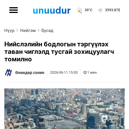
30°C
3593.87
$
Нүүр
Нийгэм
Бусад
Нийслэлийн бодлогын тэргүүлэх
таван чиглэлд тусгай зохицуулагч
томилно
Өнөөдөр сонин
2026-06-11 15:00
1 мин