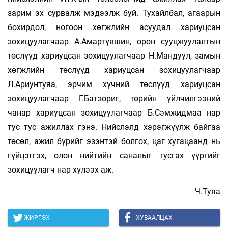
зарим эх сурвалж мэдээлж буй. Тухайлбал, агаарын
бохирдол, ногоон хөгжлийн асуудал хариуцсан
зохицуулагчаар А.Амартүвшин, орон сууцжуулалтын
төслүүд хариуцсан зохицуулагчаар Н.Мандуул, замын
хөгжлийн төслүүд хариуцсан зохицуулагчаар
Л.Ариунтуяа, эрчим хүчний төслүүд хариуцсан
зохицуулагчаар Г.Батзориг, төрийн үйлчилгээний
чанар хариуцсан зохицуулагчаар Б.Сэмжидмаа нар
тус тус ажиллах гэнэ. Нийслэлд хэрэгжүүлж байгаа
төсөл, ажил бүрийг эзэнтэй болгох, цаг хугацаанд нь
гүйцэтгэх, олон нийтийн саналыг тусгах үүргийг
зохицуулагч нар хүлээх аж.
Ч.Туяа
ЖИРГЭХ
ХУВААЛЦАХ