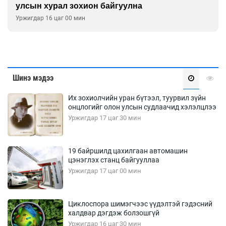
улсын хурал зохион байгуулна
Уржигдар 16 цаг 00 мин
Шинэ мэдээ
Их зохиолчийн уран бүтээл, туурвил зүйн
онцлогийг олон улсын судлаачид хэлэлцлээ
Уржигдар 17 цаг 30 мин
19 байршилд цахилгаан автомашин
цэнэглэх станц байгууллаа
Уржигдар 17 цаг 00 мин
Циклоспора шимэгчээс үүдэлтэй гэдэсний
халдвар дэгдэж болзошгүй
Уржигдар 16 цаг 30 мин