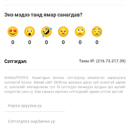
Энэ мэдээ танд ямар санагдав?
0
0
0
0
0
0
Сэтгэгдэл:
Таны IP: (216.73.217.39)
АНХААРУУЛГА: Уншигчдын бичсэн сэтгэгдэлд unuudur.mn хариуцлага
хүлээхгүй болно. Манай сайт ХХЗХ-ны журмын дагуу зүй зохисгүй зарим
үг, хэллэгийг хязгаарласан тул Та сэтгэгдэл бичихдээ бусдын эрх ашгийг
хүндэтгэн үзнэ үү. Хэм хэмжээ зөрчсөн сэтгэгдлийг админ устгах эрхтэй.