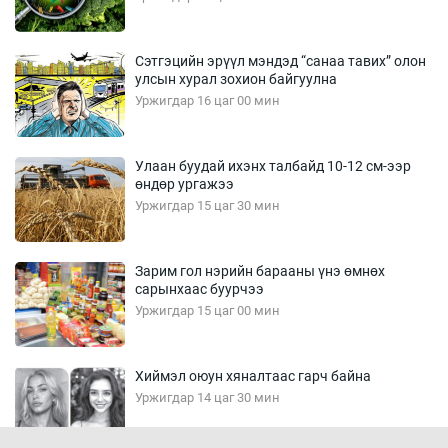
Сэтгэцийн эрүүл мэндэд “санаа тавих” олон
улсын хурал зохион байгуулна
Уржигдар 16 цаг 00 мин
Улаан буудай ихэнх талбайд 10-12 см-ээр
өндөр ургажээ
Уржигдар 15 цаг 30 мин
Зарим гол нэрийн барааны үнэ өмнөх
сарынхаас буурчээ
Уржигдар 15 цаг 00 мин
Хиймэл оюун хяналтаас гарч байна
Уржигдар 14 цаг 30 мин