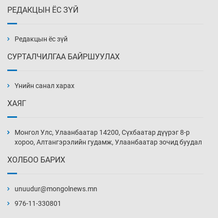
РЕДАКЦЫН ЁС ЗҮЙ
Эмэгтэйчүүд Бээжин, эрэгтэйчүүд Японд
бэлтгэл базаахаар хилийн дээс алхлаа
Уржигдар 14 цаг 00 мин
Редакцын ёс зүй
СУРТАЛЧИЛГАА БАЙРШУУЛАХ
АНУ-ын Цэргийн кибер командлалаын
ажилтнууд амиа хорлох явдал эрс
нэмэгджээ
Үнийн санал харах
Уржигдар 13 цаг 52 мин
ХАЯГ
Монголын шигшээ Хонконгийн багийг ялж,
эхний хожлоо авлаа
Монгол Улс, Улаанбаатар 14200, Сүхбаатар дүүрэг 8-р
Уржигдар 13 цаг 30 мин
хороо, Алтангэрэлийн гудамж, Улаанбаатар зочид буудал
ХОЛБОО БАРИХ
Техникийн өндөр үзүүлэлттэй агаарын хөлөг
худалдан авах хүсэлтээ уламжлав
unuudur@mongolnews.mn
Уржигдар 13 цаг 00 мин
976-11-330801