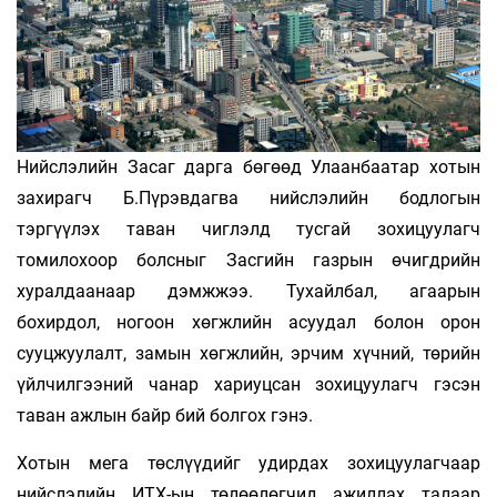
Нийслэлийн Засаг дарга бөгөөд Улаанбаатар хотын
захирагч Б.Пүрэвдагва нийслэлийн бодлогын
тэргүүлэх таван чиглэлд тусгай зохицуулагч
томилохоор болсныг Засгийн газрын өчигдрийн
хуралдаанаар дэмжжээ. Тухайлбал, агаарын
бохирдол, ногоон хөгжлийн асуудал болон орон
сууцжуулалт, замын хөгжлийн, эрчим хүчний, төрийн
үйлчилгээний чанар хариуцсан зохицуулагч гэсэн
таван ажлын байр бий болгох гэнэ.
Хотын мега төслүүдийг удирдах зохицуулагчаар
нийслэлийн ИТХ-ын төлөөлөгчид ажиллах талаар