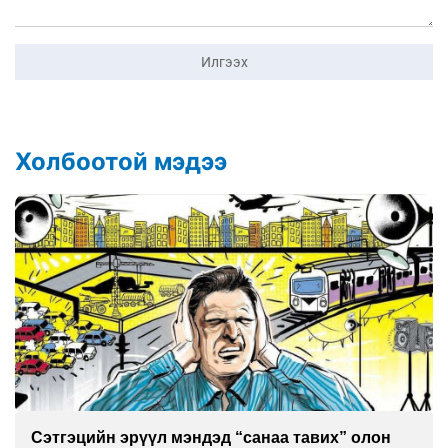
Илгээх
Холбоотой мэдээ
Сэтгэцийн эрүүл мэндэд “санаа тавих” олон