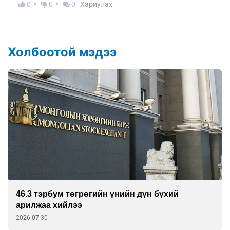
0
0
0
Хариулах
Холбоотой мэдээ
46.3 тэрбум төгрөгийн үнийн дүн бүхий
арилжаа хийлээ
2026-07-30