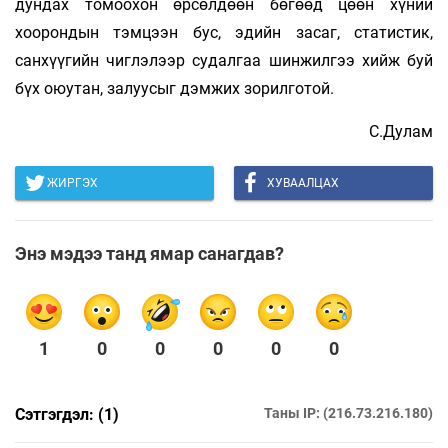
дундах томоохон өрсөлдөөн бөгөөд цөөн хүний
хоорондын тэмцээн бус, эдийн засаг, статистик,
санхүүгийн чиглэлээр судалгаа шинжилгээ хийж буй
бүх оюутан, залуусыг дэмжих зорилготой.
С.Дулам
ЖИРГЭХ
ХУВААЛЦАХ
Энэ мэдээ танд ямар санагдав?
1
0
0
0
0
0
Сэтгэгдэл: (1)
Таны IP: (216.73.216.180)