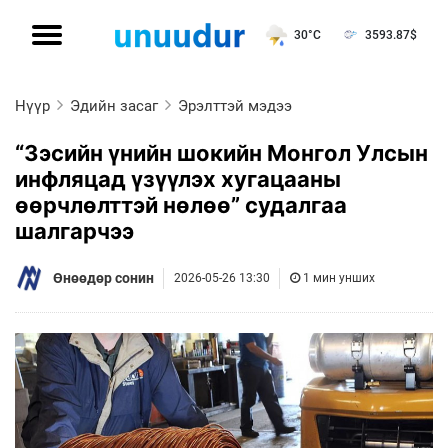
30°C
3593.87
$
Нүүр
Эдийн засаг
Эрэлттэй мэдээ
“Зэсийн үнийн шокийн Монгол Улсын
инфляцад үзүүлэх хугацааны
өөрчлөлттэй нөлөө” судалгаа
шалгарчээ
Өнөөдөр сонин
2026-05-26 13:30
1 мин унших