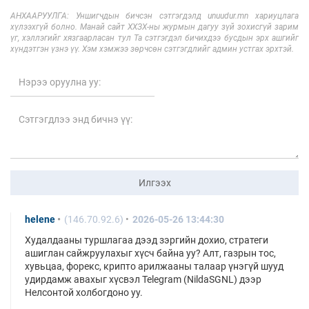
АНХААРУУЛГА: Уншигчдын бичсэн сэтгэгдэлд unuudur.mn хариуцлага
хүлээхгүй болно. Манай сайт ХХЗХ-ны журмын дагуу зүй зохисгүй зарим
үг, хэллэгийг хязгаарласан тул Та сэтгэгдэл бичихдээ бусдын эрх ашгийг
хүндэтгэн үзнэ үү. Хэм хэмжээ зөрчсөн сэтгэгдлийг админ устгах эрхтэй.
Илгээх
helene
(146.70.92.6)
2026-05-26 13:44:30
Худалдааны туршлагаа дээд зэргийн дохио, стратеги
ашиглан сайжруулахыг хүсч байна уу? Алт, газрын тос,
хувьцаа, форекс, крипто арилжааны талаар үнэгүй шууд
удирдамж авахыг хүсвэл Telegram (NildaSGNL) дээр
Нелсонтой холбогдоно уу.