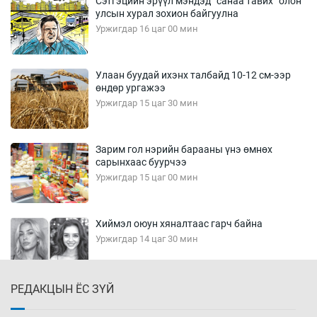
Сэтгэцийн эрүүл мэндэд “санаа тавих” олон
улсын хурал зохион байгуулна
Уржигдар 16 цаг 00 мин
Улаан буудай ихэнх талбайд 10-12 см-ээр
өндөр ургажээ
Уржигдар 15 цаг 30 мин
Зарим гол нэрийн барааны үнэ өмнөх
сарынхаас буурчээ
Уржигдар 15 цаг 00 мин
Хиймэл оюун хяналтаас гарч байна
Уржигдар 14 цаг 30 мин
РЕДАКЦЫН ЁС ЗҮЙ
Эмэгтэйчүүд Бээжин, эрэгтэйчүүд Японд
бэлтгэл базаахаар хилийн дээс алхлаа