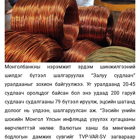
Монголбанкны нэрэмжит эрдэм шинжилгээний
шилдэг бүтээл шалгаруулах “Залуу судлаач”
уралдааныг зохион байгуулжээ. Уг уралдаанд 20-45
судлаач оролцдог байсан бол энэ удаад 200 гаруй
судлаач судалгааны 79 бүтээл ирүүлж, эцсийн шатанд
долоог нь үлдээн, шалгаруулсан аж. “Зэсийн үнийн
шокийн Монгол Улсын инфляцад үзүүлэх хугацааны
өөрчлөлттэй нөлөө: Валютын ханш ба мөнгөний
бодлогын дамжих сувгийг TVP-VAR-SV загвараар