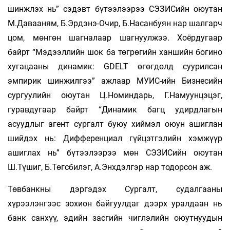
шинжлэх нь” сэдэвт бүтээлээрээ СЭЗИСийн оюутан
М.Давааням, Б.Эрдэнэ-Очир, Б.Насанбуян нар шалгарч
цом, мөнгөн шагналаар шагнуулжээ. Хоёрдугаар
байрт “Мэдээллийн шок ба төгрөгийн ханшийн богино
хугацааны динамик: GDELT өгөгдөлд суурилсан
эмпирик шинжилгээ” ажлаар МУИС-ийн Бизнесийн
сургуулийн оюутан Ц.Номиндарь, Г.Намуунцэцэг,
гуравдугаар байрт “Динамик багц удирдлагын
асуудлыг агент сургалт буюу хиймэл оюун ашиглан
шийдэх нь: Дифференциал гүйцэтгэлийн хэмжүүр
ашиглах нь” бүтээлээрээ мөн СЭЗИСийн оюутан
Ш.Түшиг, Б.Төгсбилэг, А.Энхдэлгэр нар тодорсон аж.
Төвбанкны дэргэдэх Сургалт, судалгааны
хүрээлэнгээс зохион байгуулдаг дээрх уралдаан нь
банк санхүү, эдийн засгийн чиглэлийн оюутнуудын