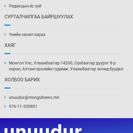
Уржигдар 14 цаг 00 мин
Редакцын ёс зүй
СУРТАЛЧИЛГАА БАЙРШУУЛАХ
АНУ-ын Цэргийн кибер командлалаын
ажилтнууд амиа хорлох явдал эрс
нэмэгджээ
Үнийн санал харах
Уржигдар 13 цаг 52 мин
ХАЯГ
Монголын шигшээ Хонконгийн багийг ялж,
эхний хожлоо авлаа
Монгол Улс, Улаанбаатар 14200, Сүхбаатар дүүрэг 8-р
Уржигдар 13 цаг 30 мин
хороо, Алтангэрэлийн гудамж, Улаанбаатар зочид буудал
ХОЛБОО БАРИХ
Техникийн өндөр үзүүлэлттэй агаарын хөлөг
худалдан авах хүсэлтээ уламжлав
unuudur@mongolnews.mn
Уржигдар 13 цаг 00 мин
976-11-330801
“Шатахууны бус, бодлогын хомсдол
нүүрлээд байна”
Уржигдар 12 цаг 30 мин