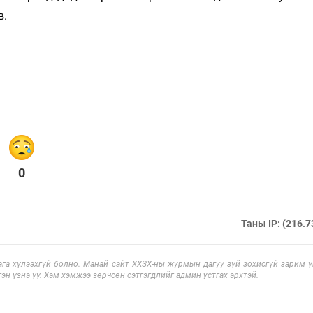
в.
0
Таны IP: (216.7
га хүлээхгүй болно. Манай сайт ХХЗХ-ны журмын дагуу зүй зохисгүй зарим үг
эн үзнэ үү. Хэм хэмжээ зөрчсөн сэтгэгдлийг админ устгах эрхтэй.